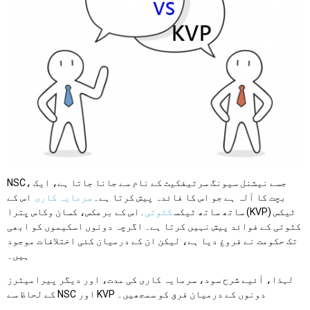
NSC، جسے نیشنل سیونگ سرٹیفکیٹ کے نام سے جانا جاتا ہے، ایک
بچت کا آلہ ہے جو اس کا فائدہ پیش کرتا ہے۔
سرمایہ کاری
اس کے
ساتھ ساتھ ٹیکس
کٹوتی
. اس کے برعکس، کسان وکاس پترا (KVP) ٹیکس
کٹوتی کے فوائد پیش نہیں کرتا ہے۔ اگرچہ دونوں اسکیموں کو ابھی
تک حکومت نے فروغ دیا ہے، لیکن ان کے درمیان کئی اختلافات موجود
ہیں۔
لہذا، آئیے شرح سود، سرمایہ کاری کی مدت، اور دیگر پیرامیٹرز
کے لحاظ سے NSC اور KVP دونوں کے درمیان فرق کو سمجھیں۔