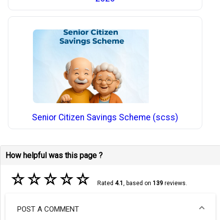
Senior Citizen Savings Scheme (scss)
How helpful was this page ?
☆
☆
☆
☆
☆
Rated
4.1
, based on
139
reviews.
POST A COMMENT