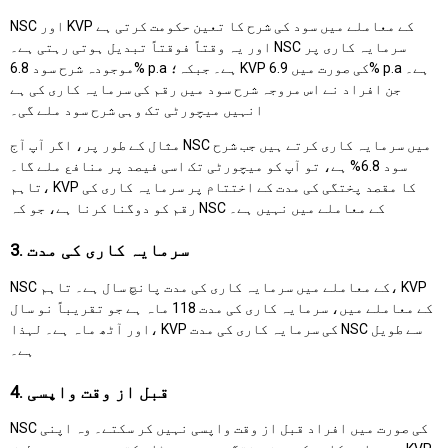
NSC اور KVP کے معاملے میں سود کی شرح کا تعین حکومت کرتی ہے
اور یہ وقتاً فوقتاً تبدیل ہوتی رہتی ہے۔ NSC سرمایہ کاری پر
موجودہ شرح سود 6.8% p.a ہے۔ جبکہ؛ KVP کی صورت میں 6.9% p.a ہے۔
جن افراد نے اس مروجہ شرح سود میں رقم کی سرمایہ کاری کی ہے
انہیں میچورٹی تک وہی شرح سود ملے گی۔
مثال کے طور پر، اگر آپ آج NSC میں سرمایہ کاری کرتے ہیں جب شرح
سود 6.8% ہے، تو آپ کو میچورٹی تک اسی فیصد پر منافع ملے گا۔
تاہم، KVP کا مقصد پختگی کی مدت کے اختتام پر سرمایہ کاری کی
رقم کو دوگنا کرنا ہے، جو کہ NSC کے معاملے میں نہیں ہے۔
3. سرمایہ کاری کی مدت
NSC کے معاملے میں سرمایہ کاری کی مدت پانچ سال ہے۔ تاہم، KVP
کے معاملے میں، سرمایہ کاری کی مدت 118 ماہ ہے جو تقریباً نو سال
اور آٹھ ماہ ہے۔ لہذا، KVP کی سرمایہ کاری کی مدت NSC سے طویل
ہے۔
4. قبل از وقت واپسی
NSC کی صورت میں افراد قبل از وقت واپسی نہیں کر سکتے۔ وہ اپنی