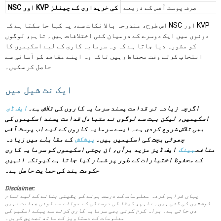
صرف پوسٹ آفس کے ذریعے
NSC اور KVP کی خریداری کے چینلز
اس طرح، مندرجہ بالا نکات سے، یہ کہا جا سکتا ہے کہ NSC اور KVP
دونوں میں ایک دوسرے کے درمیان کئی اختلافات ہیں۔ تاہم، لوگوں
کو مشورہ دیا جاتا ہے کہ وہ سرمایہ کاری کے لیے اسکیموں کا
انتخاب کرتے وقت محتاط رہیں تاکہ وہ اپنے مقاصد کو آسانی سے
حاصل کر سکیں۔
ایک نٹ شیل میں
اگرچہ زیادہ تر قدامت پسند سرمایہ کاروں کی تلاش ہے۔
ایف ڈی
اسکیمیں، لیکن بہت سے لوگوں نے متبادل قدامت پسند اسکیموں کی
بھی تلاش شروع کردی ہے۔ ایسے سرمایہ کاروں کے لیے اب پوسٹ آفس
چھوٹی بچت کی اسکیمیں ہیں۔
پیشکش
کے مقابلے میں زیادہ
منافع
بینک
ایف ڈیز مزید برآں، ان بچتی اسکیموں کو سرمایہ کاری
کے محفوظ اختیارات کے طور پر شمار کیا جاتا ہے کیونکہ انہیں
حکومت ہند کی حمایت حاصل ہے۔
Disclaimer:
یہاں فراہم کردہ معلومات کے درست ہونے کو یقینی بنانے کے لیے تمام
کوششیں کی گئی ہیں۔ تاہم، ڈیٹا کی درستگی کے حوالے سے کوئی ضمانت نہیں
دی جاتی ہے۔ براہ کرم کوئی بھی سرمایہ کاری کرنے سے پہلے اسکیم کی
معلومات کے دستاویز کے ساتھ تصدیق کریں۔