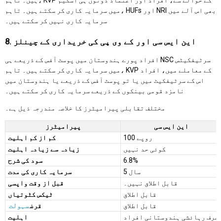
میں سرمایہ کاری کر سکتے ہیں۔ تاہم، HUFs اور NRI بھی اس آلے میں
سرمایہ کاری نہیں کر سکتے ہیں۔
8. این ایس سی اور کے وی پی کی خریداری کے چینلز
افراد پورے ہندوستان میں پوسٹ آفس کے ذریعے ہی NSC سرٹیفکیٹس
میں سرمایہ کاری کر سکتے ہیں۔ تاہم، KVP کے معاملے میں، افراد
اس کے سرٹیفکیٹ میں یا تو پوسٹ آفس کے ذریعے یا ہندوستان میں
نامزد قومی بینکوں کے ذریعے سرمایہ کاری کر سکتے ہیں۔
مختلف تقابلی پیرامیٹرز کا خلاصہ مندرجہ ذیل ہے۔
این ایس سی
پیرامیٹرز
100 روپے
کم از کم اہلیت
کوئی حد نہیں
زیادہ سے زیادہ اہلیت
6.8%
سود کی شرح
5 سال
سرمایہ کاری کی مدت
قابل اطلاق نہیں۔
قبل از وقت واپسی
قابل اطلاق
ٹیکس کٹوتیاں
قابل اطلاق
قرض
سہولت
صرف رہائشی ہندوستانی افراد
اہلیت