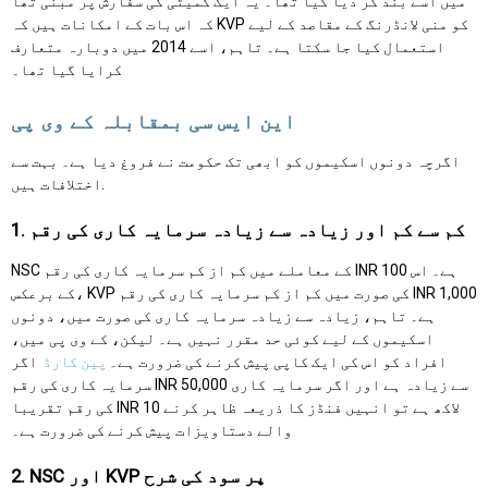
میں اسے بند کر دیا گیا تھا۔ یہ ایک کمیٹی کی سفارش پر مبنی تھا
کہ اس بات کے امکانات ہیں کہ KVP کو منی لانڈرنگ کے مقاصد کے لیے
استعمال کیا جا سکتا ہے۔ تاہم، اسے 2014 میں دوبارہ متعارف
کرایا گیا تھا۔
این ایس سی بمقابلہ کے وی پی
اگرچہ دونوں اسکیموں کو ابھی تک حکومت نے فروغ دیا ہے۔ بہت سے
اختلافات ہیں.
1. کم سے کم اور زیادہ سے زیادہ سرمایہ کاری کی رقم
NSC کے معاملے میں کم از کم سرمایہ کاری کی رقم INR 100 ہے۔ اس
کے برعکس، KVP کی صورت میں کم از کم سرمایہ کاری کی رقم INR 1,000
ہے۔ تاہم، زیادہ سے زیادہ سرمایہ کاری کی صورت میں، دونوں
اسکیموں کے لیے کوئی حد مقرر نہیں ہے۔ لیکن، کے وی پی میں،
افراد کو اس کی ایک کاپی پیش کرنے کی ضرورت ہے۔
پین کارڈ
اگر
سرمایہ کاری کی رقم INR 50,000 سے زیادہ ہے اور اگر سرمایہ کاری
کی رقم تقریبا INR 10 لاکھ ہے تو انہیں فنڈز کا ذریعہ ظاہر کرنے
والے دستاویزات پیش کرنے کی ضرورت ہے۔
2. NSC اور KVP پر سود کی شرح