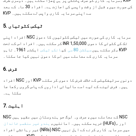
سرمایہ کاری کو صرف پختگی پر ہی چھڑا سکتے ہیں۔ دوسری طرف، KVP
کی صورت میں، قبل از وقت واپسی کی اجازت ہے۔ افراد 30 ماہ کے بعد
KVP سے اپنی سرمایہ کاری واپس لے سکتے ہیں۔
5. ٹیکس کٹوتیاں
افراد اپنی NSC سرمایہ کاری کی صورت میں ٹیکس کٹوتیوں کا دعویٰ
کر سکتے ہیں۔ افراد اس کے تحت INR 1,50,000 تک کی کٹوتی کا دعوی
کر سکتے ہیں
سیکشن 80 سی
کی
انکم ٹیکس
ایکٹ، 1961۔ تاہم، KVP
سرمایہ کاری کے معاملے میں اس کا دعویٰ نہیں کیا جا سکتا۔
6. قرض
افراد NSC اور KVP دونوں سرٹیفکیٹس کے خلاف قرض کا دعوی کر سکتے
ہیں۔ قرض لینے کے لیے اسے مالیاتی اداروں کے پاس گروی رکھا جا
سکتا ہے۔
7. اہلیت
NSC کے معاملے میں، صرف وہ لوگ جو ہندوستان میں مقیم ہیں NSC
(HUFs)، اور
خرید سکتے ہیں۔ امانتیں،
ہندو غیر منقسم خاندان
غیر رہائشی افراد (NRIs) NSC میں سرمایہ کاری کرنے کے اہل نہیں
ہیں۔ تاہم، KVP کے حوالے سے، افراد اور اعتماد دونوں ہی اسکیم