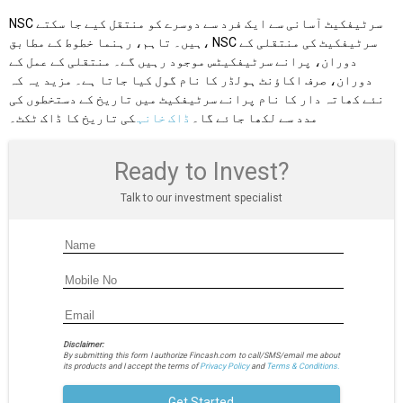
NSC سرٹیفکیٹ آسانی سے ایک فرد سے دوسرے کو منتقل کیے جا سکتے
ہیں۔ تاہم، رہنما خطوط کے مطابق، NSC سرٹیفکیٹ کی منتقلی کے
دوران، پرانے سرٹیفکیٹس موجود رہیں گے۔ منتقلی کے عمل کے
دوران، صرف اکاؤنٹ ہولڈر کا نام گول کیا جاتا ہے۔ مزید یہ کہ
نئے کھاتہ دار کا نام پرانے سرٹیفکیٹ میں تاریخ کے دستخطوں کی
مدد سے لکھا جائے گا۔
ڈاک خانہ
کی تاریخ کا ڈاک ٹکٹ۔
Ready to Invest?
Talk to our investment specialist
Disclaimer:
By submitting this form I authorize Fincash.com to call/SMS/email me about
its products and I accept the terms of
Privacy Policy
and
Terms & Conditions.
Get Started