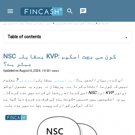
فنکاش
»
پوسٹ آفس سیونگ سکیمیں
»
این ایس سی بمقابلہ کے وی پی
Table of contents
NSC بمقابلہ KVP: کون سی بچت اسکیم
بہتر ہے؟
Updated on
August 6, 2026
, 151531 views
آپ کے درمیان الجھن ہے؟
این ایس سی
بمقابلہ
کے وی پی
? معلوم
نہیں کہ کون سا انتخاب کرنا ہے۔ پریشان نہ ہوں، یہ مضمون آپ کو
اسی کے ساتھ رہنمائی کرنے میں مدد کرے گا۔ NSC اور KVP دونوں
ہی وہ اسکیمیں ہیں جنہیں حکومت ہند کی طرف سے فروغ دیا گیا ہے
تاکہ لوگوں کو ان کے پیسے بچانے میں مدد ملے۔