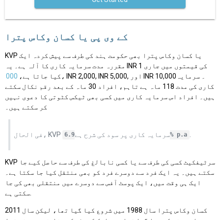
کے وی پی یا کسان وکاس پترا
KVP یا کسان وکاس پترا بھی حکومت ہند کی طرف سے پیش کردہ ایک
مقررہ مدت سرمایہ کاری کا آلہ ہے۔ یہ INR 1 کی قیمتوں میں جاری
، INR 2,000, INR 5,000, اور INR 10,000۔ سرمایہ
کیا جاتا ہے،
000
کاری کی مدت 118 ماہ ہے تاہم، افراد 30 ماہ کے بعد رقم نکال سکتے
ہیں۔ افراد اس سرمایہ کاری میں کسی بھی ٹیکس کٹوتی کا دعوی نہیں
کر سکتے ہیں۔
.
فی الحال، KVP سرمایہ کاری پر سود کی شرح ہے
6.9% p.a
KVP سرٹیفکیٹ کسی کی طرف سے یا کسی نابالغ کی طرف سے حاصل کیے جا
سکتے ہیں۔ یہ ایک فرد سے دوسرے فرد کو بھی منتقل کیا جا سکتا ہے۔
ایک ہی وقت میں، ایک پوسٹ آفس سے دوسرے میں منتقلی بھی کی جا
سکتی ہے.
کسان وکاس پترا سال 1988 میں شروع کیا گیا تھا، لیکن سال 2011