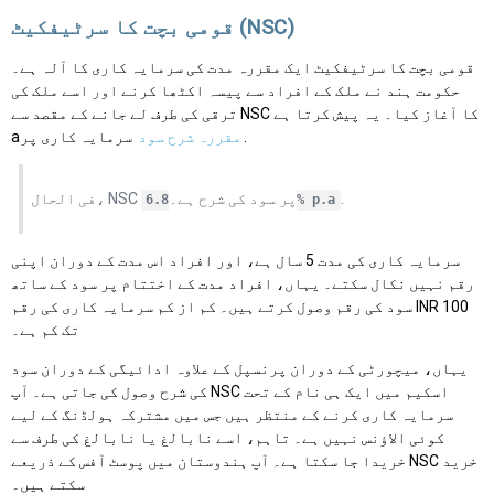
قومی بچت کا سرٹیفکیٹ (NSC)
قومی بچت کا سرٹیفکیٹ ایک مقررہ مدت کی سرمایہ کاری کا آلہ ہے۔
حکومت ہند نے ملک کے افراد سے پیسہ اکٹھا کرنے اور اسے ملک کی
ترقی کی طرف لے جانے کے مقصد سے NSC کا آغاز کیا۔ یہ پیش کرتا ہے
سرمایہ کاری پر.
مقررہ شرح سود
a
.
فی الحال، NSC پر سود کی شرح ہے۔
6.8% p.a
سرمایہ کاری کی مدت 5 سال ہے، اور افراد اس مدت کے دوران اپنی
رقم نہیں نکال سکتے۔ یہاں، افراد مدت کے اختتام پر سود کے ساتھ
سود کی رقم وصول کرتے ہیں۔ کم از کم سرمایہ کاری کی رقم INR 100
تک کم ہے۔
یہاں، میچورٹی کے دوران پرنسپل کے علاوہ ادائیگی کے دوران سود
کی شرح وصول کی جاتی ہے۔ آپ NSC اسکیم میں ایک ہی نام کے تحت
سرمایہ کاری کرنے کے منتظر ہیں جس میں مشترکہ ہولڈنگ کے لیے
کوئی الاؤنس نہیں ہے۔ تاہم، اسے نابالغ یا نابالغ کی طرف سے
خریدا جا سکتا ہے۔ آپ ہندوستان میں پوسٹ آفس کے ذریعے NSC خرید
سکتے ہیں۔