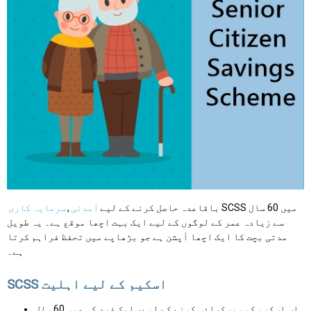
SCSS میں 60 سال
باقاعدہ حاصل کرنے کے لیے
آمدنی
,
سرمایہ کاری
سے زیادہ عمر کے لوگوں کے لیے ایک بہت اچھا موقع ہے۔ یہ طویل
مدتی بچت کا ایک اچھا آپشن ہے جو بڑھاپے میں تحفظ فراہم کرتا
ہے۔
SCSS اسکیم کے لیے اہلیت
اس اسکیم کو سبسکرائب کرنے کے لیے، ایک فرد کی عمر 60 سال