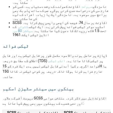
سکتا ہے۔
نامزدگی
سہولت
اکاؤنٹ کھولنے کے وقت دستیاب ہے۔ کسی کو
فارم سی کی درخواست جمع کرنی ہوگی، جس کے ساتھ پاس بک بھی
برانچ میں موجود ہے۔ نامزدگی ایک یا زیادہ افراد کے لیے
کی جا سکتی ہے۔
SCSS اکاؤنٹ ہر سال 74. فیصد کی اچھی واپسی پیش کرتا ہے۔
اسکیم موثر ٹیکس فوائد پیش کرتی ہے۔ ایک ٹیکس
کٹوتی
کے
تحت 1.5 لاکھ روپے تک کا دعویٰ کیا جا سکتا ہے۔
سیکشن 80 سی
انڈین ٹیکس ایکٹ 1961
ٹیکس فوائد
ڈپازٹ پر حاصل ہونے والا سود مکمل طور پر قابل ٹیکس ہے اور قابل
اطلاق کے مطابق ذریعہ (TDS) پر ٹیکس کاٹا جاتا ہے۔
انکم ٹیکس
قواعد اگرچہ، کیا آمدنی قابل ٹیکس نہیں ہے، ایک فرد کو 15H یا
15G فارم فراہم کرنا ہوگا تاکہ ذریعہ پر کوئی ٹیکس نہ کاٹا
جائے۔
بینکوں میں سینئر سٹیزن اسکیم
پوسٹ آفس کے علاوہ، SCSS اکاؤنٹ ذیل میں ذکر کردہ منتخب عوامی
اور نجی شعبے کے بینکوں میں بھی پیش کیا جاتا ہے:
SC اکاؤنٹ کے لیے مجاز بینک
SCSS اکاؤنٹ کے لیے مجاز بینک