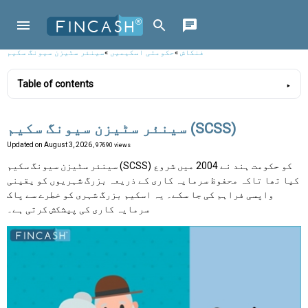
فنکاش
»
حکومتی اسکیمیں
»
سینئر سٹیزن سیونگ سکیم
Table of contents
سینئر سٹیزن سیونگ سکیم (SCSS)
Updated on
August 3, 2026
, 97690 views
سینئر سٹیزن سیونگ سکیم (SCSS) کو حکومت ہند نے 2004 میں شروع
کیا تھا تاکہ محفوظ سرمایہ کاری کے ذریعہ بزرگ شہریوں کو یقینی
واپسی فراہم کی جا سکے۔ یہ اسکیم بزرگ شہری کو خطرے سے پاک
سرمایہ کاری کی پیشکش کرتی ہے۔