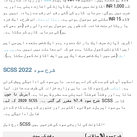
اکاؤنٹ میں صرف ایک ڈپازٹ کی اجازت دیتی ہے اور یہ INR 1,000 کے
ضرب میں ہوگی۔ سرمایہ کاری کی گئی رقم اس رقم سے زیادہ نہیں ہو
سکتی جو موصول ہوئی ہے۔
ریٹائرمنٹ
. اس طرح، ایک فرد INR 15 لاکھ
یا ریٹائرمنٹ فائدہ کے طور پر موصول ہونے والی رقم (جو بھی کم
ہو) کی سرمایہ کاری کر سکتا ہے۔
اگرچہ ڈپازٹ صرف ایک بار تک محدود ہے، ایک شخص متعدد ایس سی ایس
ایس اکاؤنٹس کھول سکتا ہے، جو کہ اس معاملے میں نہیں ہے۔
پی پی
ایف
(جس میں ایک شخص صرف ایک پی پی ایف اکاؤنٹ کھول سکتا ہے)۔
SCSS شرح سود 2022
اسکیم آپ کو کم سے کم کرتے ہوئے سہ ماہی سود کی ادائیگی پیش کرتی
ہے۔
ٹیکس
. شرح سود کا سہ ماہی وزارت خزانہ کی طرف سے جائزہ لیا
جاتا ہے اور وقتاً فوقتاً تبدیلی سے مشروط ہوتا ہے۔
اپریل تا جون
SCSS کا سہ
2020 کے لیے SCSS شرح سود 7.4% مقرر کی گئی ہے۔
ماہی سود اپریل، جولائی، اکتوبر اور جنوری کے پہلے کام کے دن
قابل ادائیگی ہے۔
درج ذیل SCSS اکاؤنٹ کی تاریخی سود کی شرحیں ہیں-
شرح سود (% سالانہ)
وقت کی مدت