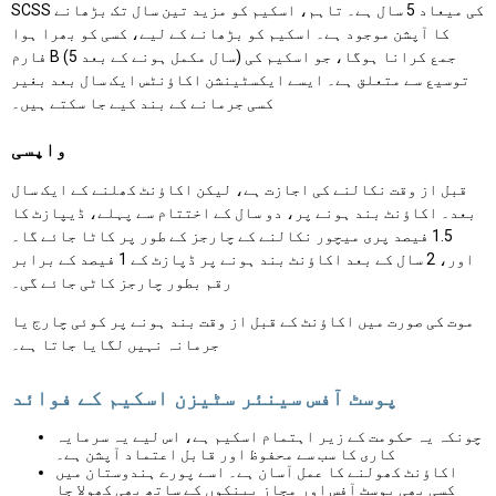
SCSS کی میعاد 5 سال ہے۔ تاہم، اسکیم کو مزید تین سال تک بڑھانے
کا آپشن موجود ہے۔ اسکیم کو بڑھانے کے لیے، کسی کو بھرا ہوا
فارم B (5 سال مکمل ہونے کے بعد) جمع کرانا ہوگا، جو اسکیم کی
توسیع سے متعلق ہے۔ ایسے ایکسٹینشن اکاؤنٹس ایک سال بعد بغیر
کسی جرمانے کے بند کیے جا سکتے ہیں۔
واپسی
قبل از وقت نکالنے کی اجازت ہے، لیکن اکاؤنٹ کھلنے کے ایک سال
بعد۔ اکاؤنٹ بند ہونے پر، دو سال کے اختتام سے پہلے، ڈیپازٹ کا
1.5 فیصد پری میچور نکالنے کے چارجز کے طور پر کاٹا جائے گا۔
اور، 2 سال کے بعد اکاؤنٹ بند ہونے پر ڈپازٹ کے 1 فیصد کے برابر
رقم بطور چارجز کاٹی جائے گی۔
موت کی صورت میں اکاؤنٹ کے قبل از وقت بند ہونے پر کوئی چارج یا
جرمانہ نہیں لگایا جاتا ہے۔
پوسٹ آفس سینئر سٹیزن اسکیم کے فوائد
چونکہ یہ حکومت کے زیر اہتمام اسکیم ہے، اس لیے یہ سرمایہ
کاری کا سب سے محفوظ اور قابل اعتماد آپشن ہے۔
اکاؤنٹ کھولنے کا عمل آسان ہے۔ اسے پورے ہندوستان میں
کسی بھی پوسٹ آفس اور مجاز بینکوں کے ساتھ بھی کھولا جا