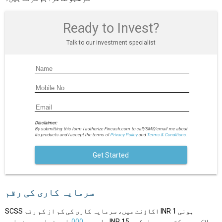
Ready to Invest?
Talk to our investment specialist
Disclaimer:
By submitting this form I authorize Fincash.com to call/SMS/email me about
its products and I accept the terms of
Privacy Policy
and
Terms & Conditions.
Get Started
سرمایہ کاری کی رقم
SCSS اکاؤنٹ میں، سرمایہ کاری کی کم از کم رقم INR 1 ہونی
چاہیے،
000
اور زیادہ سے زیادہ INR 15 لاکھ ہو سکتے ہیں۔ اسکیم