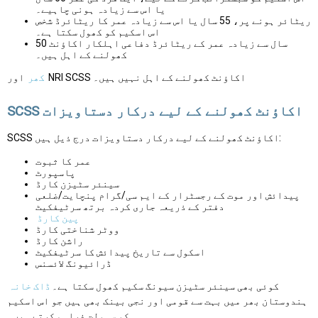
یا اس سے زیادہ ہونی چاہیے۔
ریٹائر ہونے پر، 55 سال یا اس سے زیادہ عمر کا ریٹائرڈ شخص
اس اسکیم کو کھول سکتا ہے۔
50 سال سے زیادہ عمر کے ریٹائرڈ دفاعی اہلکار اکاؤنٹ
کھولنے کے اہل ہیں۔
اور NRI SCSS اکاؤنٹ کھولنے کے اہل نہیں ہیں۔
کھر
SCSS اکاؤنٹ کھولنے کے لیے درکار دستاویزات
SCSS اکاؤنٹ کھولنے کے لیے درکار دستاویزات درج ذیل ہیں:
عمر کا ثبوت
پاسپورٹ
سینئر سٹیزن کارڈ
پیدائش اور موت کے رجسٹرار کے ایم سی/گرام پنچایت/ضلعی
دفتر کے ذریعہ جاری کردہ برتھ سرٹیفکیٹ
پین کارڈ
ووٹر شناختی کارڈ
راشن کارڈ
اسکول سے تاریخ پیدائش کا سرٹیفکیٹ
ڈرائیونگ لائسنس
کوئی بھی سینئر سٹیزن سیونگ سکیم کھول سکتا ہے۔
ڈاک خانہ
ہندوستان بھر میں بہت سے قومی اور نجی بینک بھی ہیں جو اس اسکیم
کو سہولت فراہم کرتے ہیں۔