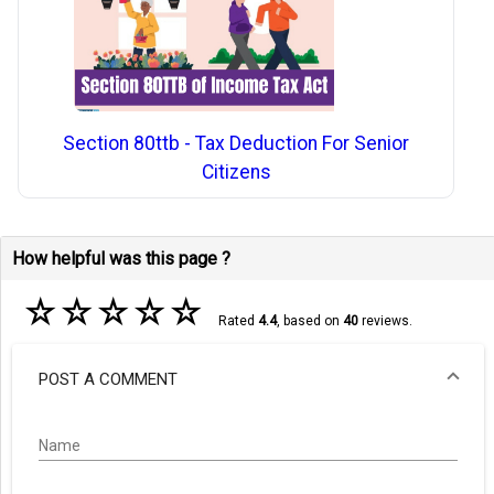
Section 80ttb - Tax Deduction For Senior
Citizens
How helpful was this page ?
☆
☆
☆
☆
☆
Rated
4.4
, based on
40
reviews.
POST A COMMENT
Name