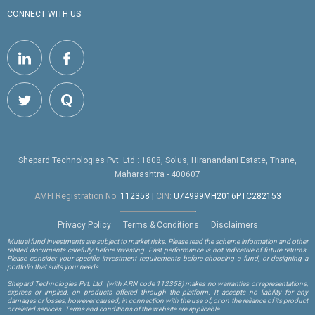
CONNECT WITH US
Shepard Technologies Pvt. Ltd : 1808, Solus, Hiranandani Estate, Thane,
Maharashtra - 400607
AMFI Registration No.
112358
|
CIN:
U74999MH2016PTC282153
Privacy Policy
Terms & Conditions
Disclaimers
Mutual fund investments are subject to market risks. Please read the scheme information and other
related documents carefully before investing. Past performance is not indicative of future returns.
Please consider your specific investment requirements before choosing a fund, or designing a
portfolio that suits your needs.
Shepard Technologies Pvt. Ltd.
(with ARN code 112358)
makes no warranties or representations,
express or implied, on products offered through the platform. It accepts no liability for any
damages or losses, however caused, in connection with the use of, or on the reliance of its product
or related services. Terms and conditions of the website are applicable.