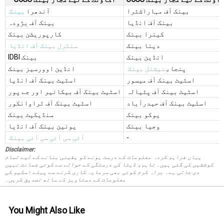
بینک آف مہاراشٹرا
آندھرا
بینک
بینک آف انڈیا
بینک آف بڑودہ
کینرا بینک
کارپوریشن بینک
دینا بینک
سنٹرل بینک آف انڈیا
انڈین بینک
IDBI بینک
پنجاب
نیشنل بینک
انڈین اوورسیز بینک
اسٹیٹ بینک آف میسور
اسٹیٹ بینک آف انڈیا
اسٹیٹ بینک آف پٹیالہ
اسٹیٹ بینک آف بیکانیر اور جے پور
اسٹیٹ بینک آف حیدرآباد
اسٹیٹ بینک آف ٹراوانکور
یوکو بینک
سنڈیکیٹ بینک
وجیا بینک
یونین بینک آف انڈیا
-
آئی سی آئی سی آئی بینک
Disclaimer:
یہاں فراہم کردہ معلومات کے درست ہونے کو یقینی بنانے کے لیے تمام
کوششیں کی گئی ہیں۔ تاہم، ڈیٹا کی درستگی کے حوالے سے کوئی ضمانت نہیں
دی جاتی ہے۔ براہ کرم کوئی بھی سرمایہ کاری کرنے سے پہلے اسکیم کی
معلومات کے دستاویز کے ساتھ تصدیق کریں۔
You Might Also Like