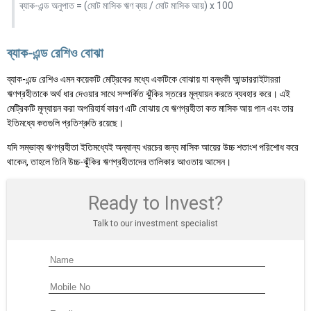
ব্যাক-এন্ড অনুপাত = (মোট মাসিক ঋণ ব্যয় / মোট মাসিক আয়) x 100
ব্যাক-এন্ড রেশিও বোঝা
ব্যাক-এন্ড রেশিও এমন কয়েকটি মেট্রিকের মধ্যে একটিকে বোঝায় যা বন্ধকী আন্ডাররাইটাররা
ঋণগ্রহীতাকে অর্থ ধার দেওয়ার সাথে সম্পর্কিত ঝুঁকির স্তরের মূল্যায়ন করতে ব্যবহার করে। এই
মেট্রিকটি মূল্যায়ন করা অপরিহার্য কারণ এটি বোঝায় যে ঋণগ্রহীতা কত মাসিক আয় পান এবং তার
ইতিমধ্যে কতগুলি প্রতিশ্রুতি রয়েছে।
যদি সম্ভাব্য ঋণগ্রহীতা ইতিমধ্যেই অন্যান্য খরচের জন্য মাসিক আয়ের উচ্চ শতাংশ পরিশোধ করে
থাকেন, তাহলে তিনি উচ্চ-ঝুঁকির ঋণগ্রহীতাদের তালিকার আওতায় আসেন।
Ready to Invest?
Talk to our investment specialist