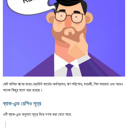
মোট মাসিক ঋণের মধ্যে ক্রেডিট কার্ডের অর্থপ্রদান, ঋণ পরিশোধ, বন্ধকী, শিশু সহায়তা এবং আরও
অনেক কিছুর মতো খরচ রয়েছে।
ব্যাক-এন্ড রেশিও সূত্র
এটি ব্যাক-এন্ড অনুপাত সূত্র দিয়ে গণনা করা যেতে পারে: