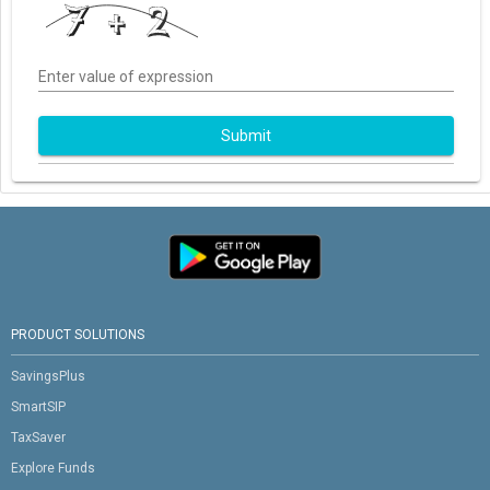
Enter value of expression
Submit
PRODUCT SOLUTIONS
SavingsPlus
SmartSIP
TaxSaver
Explore Funds