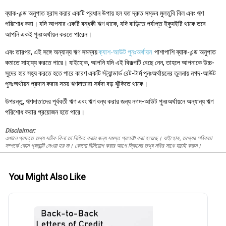
ব্যাক-এন্ড অনুপাত হ্রাস করার একটি প্রধান উপায় হল যত দ্রুত সম্ভব মুলতুবি বিল এবং ঋণ
পরিশোধ করা। যদি আপনার একটি বন্ধকী ঋণ থাকে, যদি বাড়িতে পর্যাপ্ত ইক্যুইটি থাকে তবে
আপনি একই পুনঃঅর্থায়ন করতে পারেন।
এবং তারপর, এই সঙ্গে অন্যান্য ঋণ সমন্বয়
ক্যাশ-আউট পুনঃঅর্থায়ন
পাশাপাশি ব্যাক-এন্ড অনুপাত
কমাতে সাহায্য করতে পারে। যাইহোক, আপনি যদি এই বিকল্পটি বেছে নেন, তাহলে আপনাকে উচ্চ-
সুদের হার সহ্য করতে হতে পারে কারণ একটি স্ট্যান্ডার্ড রেট-টার্ম পুনঃঅর্থায়নের তুলনায় নগদ-আউট
পুনঃঅর্থায়ন প্রদান করার সময় ঋণদাতারা সর্বদা বড় ঝুঁকিতে থাকে।
উপরন্তু, ঋণদাতাদের পূর্ববর্তী ঋণ এবং ঋণ বন্ধ করার জন্য নগদ-আউট পুনঃঅর্থায়নে অন্যান্য ঋণ
পরিশোধ করার প্রয়োজন হতে পারে।
Disclaimer:
এখানে প্রদত্ত তথ্য সঠিক কিনা তা নিশ্চিত করার জন্য সমস্ত প্রচেষ্টা করা হয়েছে। যাইহোক, তথ্যের সঠিকতা
সম্পর্কে কোন গ্যারান্টি দেওয়া হয় না। কোনো বিনিয়োগ করার আগে স্কিমের তথ্য নথির সাথে যাচাই করুন।
You Might Also Like