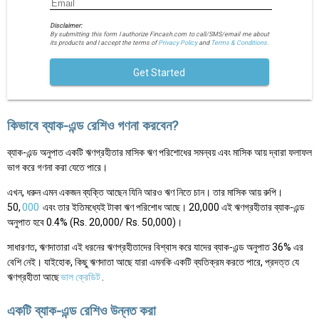
Disclaimer:
By submitting this form I authorize Fincash.com to call/SMS/email me about
its products and I accept the terms of
Privacy Policy
and
Terms & Conditions.
Get Started
কিভাবে ব্যাক-এন্ড রেশিও গণনা করবেন?
ব্যাক-এন্ড অনুপাত একটি ঋণগ্রহীতার মাসিক ঋণ পরিশোধের সমন্বয় এবং মাসিক আয় দ্বারা ফলাফল
ভাগ করে গণনা করা যেতে পারে।
এখন, ধরুন এমন একজন ব্যক্তি আছেন যিনি আরও ঋণ নিতে চান। তার মাসিক আয় রুপি।
50,
000
এবং তার ইতিমধ্যেই টাকা ঋণ পরিশোধ আছে। 20,000 এই ঋণগ্রহীতার ব্যাক-এন্ড
অনুপাত হবে 0.4% (Rs. 20,000/ Rs. 50,000)।
সাধারণত, ঋণদাতারা এই ধরনের ঋণগ্রহীতাদের বিশ্বাস করে যাদের ব্যাক-এন্ড অনুপাত 36% এর
বেশি নেই। যাইহোক, কিছু ঋণদাতা আছে যারা এমনকি একটি ব্যতিক্রম করতে পারে, প্রদত্ত যে
ঋণগ্রহীতা আছে
ভাল ক্রেডিট
.
একটি ব্যাক-এন্ড রেশিও উন্নত করা