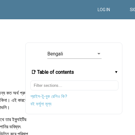
LOG IN
SI
Bengali
📑 Table of contents
জন্য কত অর্থ প্রদান
প্রাইস-টু-বুক রেশিও কি?
় কিনা। এই কারণে,
বই ফর্মুলা মূল্য
থাগুলি।
থে তার ইক্যুইটির
্পানির ভবিষ্যৎ
িত্তি করে পরিমাপ,