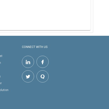
CONNECT WITH US
st
h
s
er
olution