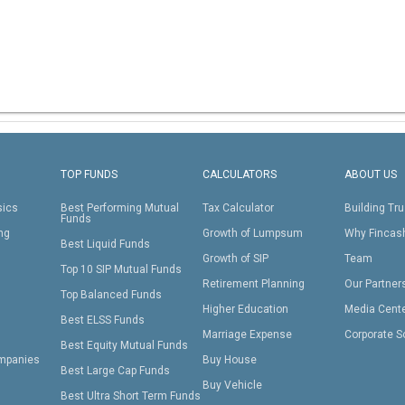
TOP FUNDS
CALCULATORS
ABOUT US
sics
Best Performing Mutual
Tax Calculator
Building Tru
Funds
ing
Growth of Lumpsum
Why Fincas
Best Liquid Funds
Growth of SIP
Team
Top 10 SIP Mutual Funds
Retirement Planning
Our Partner
Top Balanced Funds
Higher Education
Media Cent
Best ELSS Funds
Marriage Expense
Corporate S
Best Equity Mutual Funds
mpanies
Buy House
Best Large Cap Funds
Buy Vehicle
Best Ultra Short Term Funds