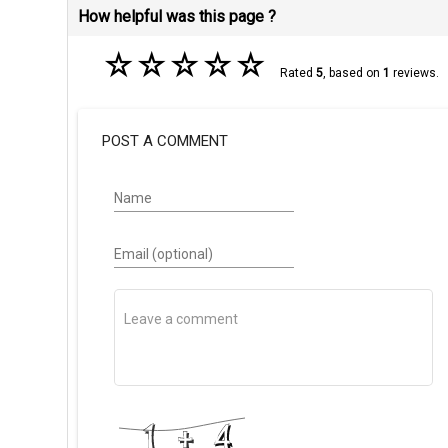
How helpful was this page ?
☆
☆
☆
☆
☆
Rated
5
, based on
1
reviews.
POST A COMMENT
Name
Email (optional)