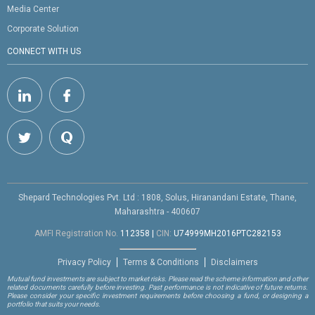
Media Center
Corporate Solution
CONNECT WITH US
Shepard Technologies Pvt. Ltd : 1808, Solus, Hiranandani Estate, Thane,
Maharashtra - 400607
AMFI Registration No.
112358
|
CIN:
U74999MH2016PTC282153
Privacy Policy
Terms & Conditions
Disclaimers
Mutual fund investments are subject to market risks. Please read the scheme information and other
related documents carefully before investing. Past performance is not indicative of future returns.
Please consider your specific investment requirements before choosing a fund, or designing a
portfolio that suits your needs.