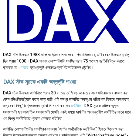
DAX স্টক ইনডেক্স 1988 সালে অস্তিত্ব লাভ করে। প্রাথমিকভাবে, এটির বেস ইনডেক্স ভ্যালু
ছিল প্রায় 1000। DAX সদস্য কোম্পানিগুলি সমষ্টির প্রায় 75 শতাংশ প্রতিনিধিত্ব করতে
ব্যবহৃত হয়।
বাজার
ফ্রাঙ্কফুর্ট এক্সচেঞ্জে ক্যাপিটালাইজেশন ট্রেডিং।
DAX স্টক সূচকে একটি অন্তর্দৃষ্টি পাওয়া
DAX স্টক ইনডেক্স জার্মানিতে প্রায় 30 বা তার বেশি বড় আকারের এবং সক্রিয়ভাবে ব্যবসা করা
কোম্পানিগুলিকে ট্র্যাক করার জন্য দায়ী৷ এটি সমগ্র জার্মানির অবস্থার পরিমাপক হিসাবে কাজ করার
জন্য বেশ কিছু বিশ্লেষকদের দ্বারা বিবেচনা করা হয়
অর্থনীতি
. DAX সূচকে তালিকাভুক্ত
সংস্থাগুলি হল বহুজাতিক সংস্থাগুলি যেগুলি একই সময়ে জার্মানির অভ্যন্তরীণ অর্থনীতির সাথে সাথে
এর বিশ্ব অর্থনীতিতে প্রভাব ফেলতে পরিচিত৷
জার্মানির কোম্পানিগুলির সামগ্রিক সাফল্য "জার্মান অর্থনৈতিক অলৌকিক" হিসাবে উল্লেখ করা
কিছুতে উল্লেখযোগ্যভাবে অবদান রেখেছে। জার্মান ভাষায়, এটি "Wirtschaftswunder" -