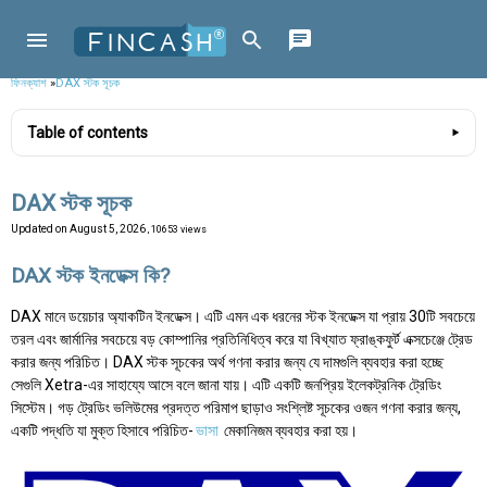
ফিনক্যাশ
»
DAX স্টক সূচক
Table of contents
DAX স্টক সূচক
Updated on
August 5, 2026
, 10653 views
DAX স্টক ইনডেক্স কি?
DAX মানে ডয়েচার অ্যাকটিন ইনডেক্স। এটি এমন এক ধরনের স্টক ইনডেক্স যা প্রায় 30টি সবচেয়ে
তরল এবং জার্মানির সবচেয়ে বড় কোম্পানির প্রতিনিধিত্ব করে যা বিখ্যাত ফ্রাঙ্কফুর্ট এক্সচেঞ্জে ট্রেড
করার জন্য পরিচিত। DAX স্টক সূচকের অর্থ গণনা করার জন্য যে দামগুলি ব্যবহার করা হচ্ছে
সেগুলি Xetra-এর সাহায্যে আসে বলে জানা যায়। এটি একটি জনপ্রিয় ইলেকট্রনিক ট্রেডিং
সিস্টেম। গড় ট্রেডিং ভলিউমের প্রদত্ত পরিমাপ ছাড়াও সংশ্লিষ্ট সূচকের ওজন গণনা করার জন্য,
একটি পদ্ধতি যা মুক্ত হিসাবে পরিচিত-
ভাসা
মেকানিজম ব্যবহার করা হয়।