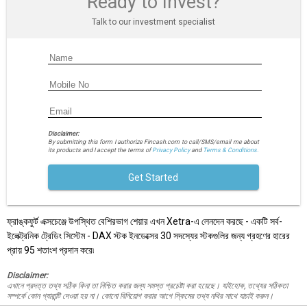
Ready to Invest?
Talk to our investment specialist
Disclaimer:
By submitting this form I authorize Fincash.com to call/SMS/email me about
its products and I accept the terms of
Privacy Policy
and
Terms & Conditions.
Get Started
ফ্রাঙ্কফুর্ট এক্সচেঞ্জে উপস্থিত বেশিরভাগ শেয়ার এখন Xetra-এ লেনদেন করছে - একটি সর্ব-
ইলেক্ট্রনিক ট্রেডিং সিস্টেম - DAX স্টক ইনডেক্সের 30 সদস্যের স্টকগুলির জন্য গ্রহণের হারের
প্রায় 95 শতাংশ প্রদান করে৷
Disclaimer:
এখানে প্রদত্ত তথ্য সঠিক কিনা তা নিশ্চিত করার জন্য সমস্ত প্রচেষ্টা করা হয়েছে। যাইহোক, তথ্যের সঠিকতা
সম্পর্কে কোন গ্যারান্টি দেওয়া হয় না। কোনো বিনিয়োগ করার আগে স্কিমের তথ্য নথির সাথে যাচাই করুন।