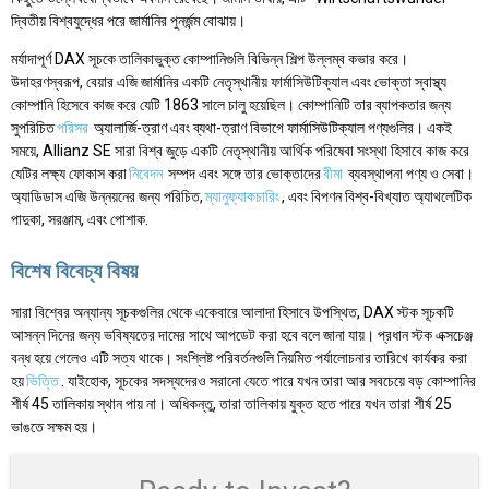
দ্বিতীয় বিশ্বযুদ্ধের পরে জার্মানির পুনর্জন্ম বোঝায়।
মর্যাদাপূর্ণ DAX সূচকে তালিকাভুক্ত কোম্পানিগুলি বিভিন্ন শিল্প উল্লম্ব কভার করে।
উদাহরণস্বরূপ, বেয়ার এজি জার্মানির একটি নেতৃস্থানীয় ফার্মাসিউটিক্যাল এবং ভোক্তা স্বাস্থ্য
কোম্পানি হিসেবে কাজ করে যেটি 1863 সালে চালু হয়েছিল। কোম্পানিটি তার ব্যাপকতার জন্য
সুপরিচিত
পরিসর
অ্যালার্জি-ত্রাণ এবং ব্যথা-ত্রাণ বিভাগে ফার্মাসিউটিক্যাল পণ্যগুলির। একই
সময়ে, Allianz SE সারা বিশ্ব জুড়ে একটি নেতৃস্থানীয় আর্থিক পরিষেবা সংস্থা হিসাবে কাজ করে
যেটির লক্ষ্য ফোকাস করা
নিবেদন
সম্পদ এবং সঙ্গে তার ভোক্তাদের
বীমা
ব্যবস্থাপনা পণ্য ও সেবা।
অ্যাডিডাস এজি উন্নয়নের জন্য পরিচিত,
ম্যানুফ্যাকচারিং
, এবং বিপণন বিশ্ব-বিখ্যাত অ্যাথলেটিক
পাদুকা, সরঞ্জাম, এবং পোশাক.
বিশেষ বিবেচ্য বিষয়
সারা বিশ্বের অন্যান্য সূচকগুলির থেকে একেবারে আলাদা হিসাবে উপস্থিত, DAX স্টক সূচকটি
আসন্ন দিনের জন্য ভবিষ্যতের দামের সাথে আপডেট করা হবে বলে জানা যায়। প্রধান স্টক এক্সচেঞ্জ
বন্ধ হয়ে গেলেও এটি সত্য থাকে। সংশ্লিষ্ট পরিবর্তনগুলি নিয়মিত পর্যালোচনার তারিখে কার্যকর করা
হয়
ভিত্তি
. যাইহোক, সূচকের সদস্যদেরও সরানো যেতে পারে যখন তারা আর সবচেয়ে বড় কোম্পানির
শীর্ষ 45 তালিকায় স্থান পায় না। অধিকন্তু, তারা তালিকায় যুক্ত হতে পারে যখন তারা শীর্ষ 25
ভাঙতে সক্ষম হয়।