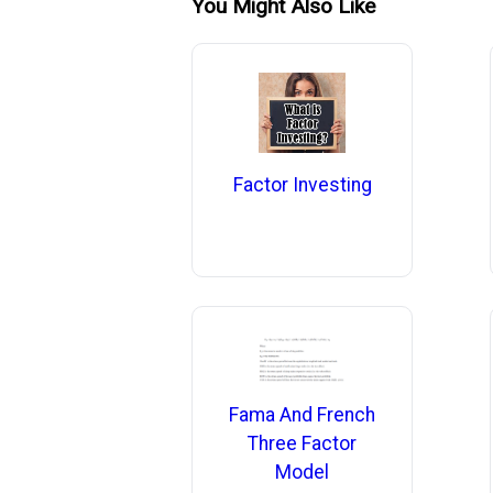
You Might Also Like
Factor Investing
Fama And French
Three Factor
Model