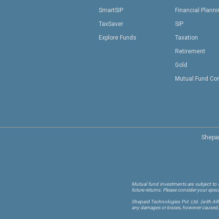
SmartSIP
Financial Plann
TaxSaver
SIP
Explore Funds
Taxation
Retirement
Gold
Mutual Fund Co
Shepar
Mutual fund investments are subject to m
future returns. Please consider your spec
Shepard Technologies Pvt. Ltd.
(with A
any damages or losses, however caused, in