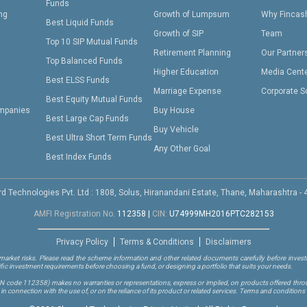
Funds
ing
Growth of Lumpsum
Why Fincas
Best Liquid Funds
Growth of SIP
Team
Top 10 SIP Mutual Funds
Retirement Planning
Our Partner
Top Balanced Funds
Higher Education
Media Cent
Best ELSS Funds
Marriage Expense
Corporate S
Best Equity Mutual Funds
mpanies
Buy House
Best Large Cap Funds
Buy Vehicle
Best Ultra Short Term Funds
Any Other Goal
Best Index Funds
d Technologies Pvt. Ltd : 1808, Solus, Hiranandani Estate, Thane, Maharashtra -
AMFI Registration No.
112358
|
CIN:
U74999MH2016PTC282153
Privacy Policy
Terms & Conditions
Disclaimers
arket risks. Please read the scheme information and other related documents carefully before investi
ific investment requirements before choosing a fund, or designing a portfolio that suits your needs.
RN code 112358)
makes no warranties or representations, express or implied, on products offered through
 connection with the use of, or on the reliance of its product or related services. Terms and conditions 