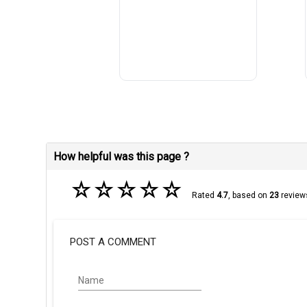
How helpful was this page ?
☆
☆
☆
☆
☆
Rated
4.7
, based on
23
review
POST A COMMENT
Name