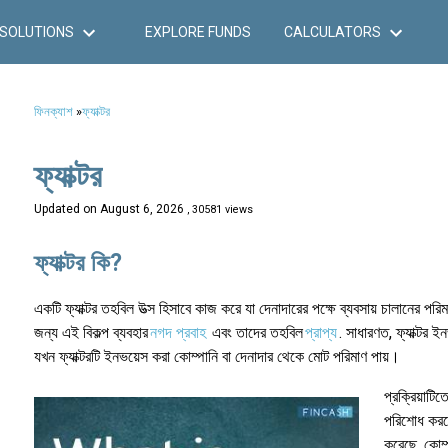
SOLUTIONS
EXPLORE FUNDS
CALCULATORS
ফিনক্যাশ
»
ফ্যাক্টর
ফ্যাক্টর
Updated on
August 6, 2026
, 30581 views
ফ্যাক্টর কি?
একটি ফ্যাক্টর তহবিল উত্স হিসাবে কাজ করে যা দেনাদারের পক্ষে ব্যবসায় চালানের প
জন্য এই বিকল্প ব্যবহার
নগদ প্রবাহ
এবং তাদের তহবিল
প্রাপ্য
. সাধারণত, ফ্যাক্টর 
যখন ফ্যাক্টরটি ইনভয়েস করা কোম্পানি বা দেনাদার থেকে মোট পরিমাণ পায়।
প্রক্রিয়াটি
পরিশোধ করতে
করেছে, কোম্প