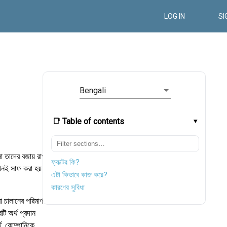
LOG IN
SI
Bengali
📑 Table of contents
সা তাদের বজায় রাখার
ফ্যাক্টর কি?
তখনই সাফ করা হয়
এটা কিভাবে কাজ করে?
কারণের সুবিধা
রা চালানের পরিমাণ
ি অর্থ প্রদান
তে, কোম্পানিকে