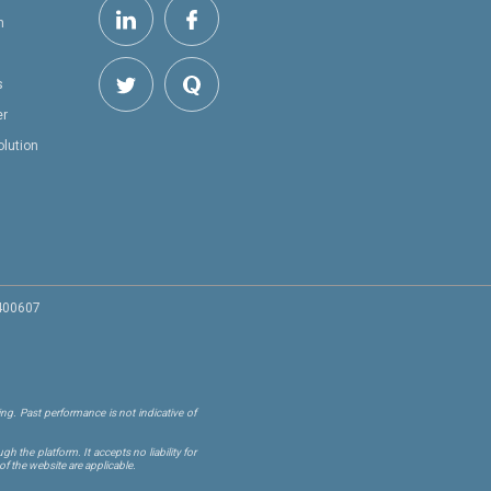
h
s
er
olution
 400607
ng. Past performance is not indicative of
 the platform. It accepts no liability for
of the website are applicable.