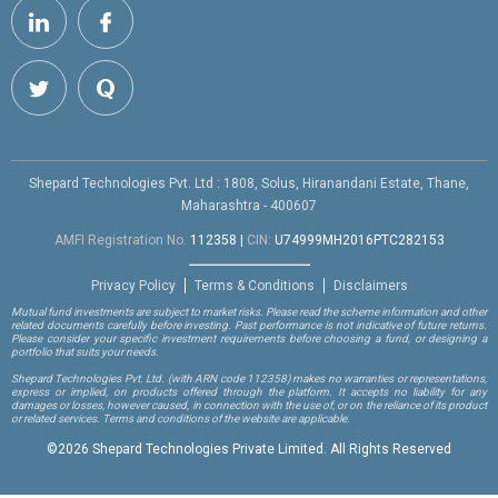
Shepard Technologies Pvt. Ltd : 1808, Solus, Hiranandani Estate, Thane,
Maharashtra - 400607
AMFI Registration No.
112358
|
CIN:
U74999MH2016PTC282153
Privacy Policy
Terms & Conditions
Disclaimers
Mutual fund investments are subject to market risks. Please read the scheme information and other
related documents carefully before investing. Past performance is not indicative of future returns.
Please consider your specific investment requirements before choosing a fund, or designing a
portfolio that suits your needs.
Shepard Technologies Pvt. Ltd.
(with ARN code 112358)
makes no warranties or representations,
express or implied, on products offered through the platform. It accepts no liability for any
damages or losses, however caused, in connection with the use of, or on the reliance of its product
or related services. Terms and conditions of the website are applicable.
©
2026 Shepard Technologies Private Limited. All Rights Reserved