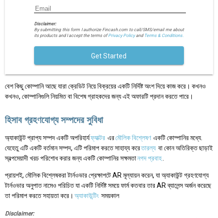
Disclaimer:
By submitting this form I authorize Fincash.com to call/SMS/email me about
its products and I accept the terms of
Privacy Policy
and
Terms & Conditions.
Get Started
বেশ কিছু কোম্পানি আছে যারা ক্রেডিট নিয়ে বিক্রয়ের একটি নির্দিষ্ট অংশ দিয়ে কাজ করে। কখনও
কখনও, কোম্পানিগুলি নিয়মিত বা বিশেষ গ্রাহকদের জন্য এই অফারটি প্রদান করতে পারে।
হিসাব গ্রহণযোগ্য সম্পদের সুবিধা
অ্যাকাউন্ট প্রাপ্য সম্পদ একটি অপরিহার্য
ফ্যাক্টর
এর
মৌলিক বিশ্লেষণ
একটি কোম্পানির মধ্যে.
যেহেতু এটি একটি বর্তমান সম্পদ, এটি পরিমাপ করতে সাহায্য করে
তারল্য
বা কোন অতিরিক্ত ছাড়াই
স্বল্পমেয়াদী খরচ পরিশোধ করার জন্য একটি কোম্পানির সক্ষমতা
নগদ প্রবাহ
.
প্রায়শই, মৌলিক বিশ্লেষকরা টার্নওভার প্রেক্ষাপটে AR মূল্যায়ন করেন, যা অ্যাকাউন্ট গ্রহণযোগ্য
টার্নওভার অনুপাত নামেও পরিচিত যা একটি নির্দিষ্ট সময়ে ফার্ম কতবার তার AR ব্যালেন্স অর্জন করেছে
তা পরিমাপ করতে সহায়তা করে।
অ্যাকাউন্টিং
সময়কাল
Disclaimer: