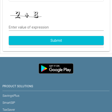
Enter value of expression
Submit
PRODUCT SOLUTIONS
SavingsPlus
SmartSIP
TaxSaver