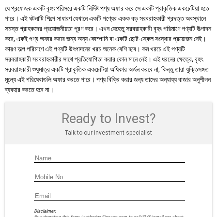
যে প্রযোজক একটি বৃহৎ পরিসরে একটি নির্দিষ্ট পণ্য অফার করে সে একটি প্রাকৃতিক একচেটিয়া হতে
পারে। এই ঘটনাটি শিল্পে সাধারণ যেখানে একটি পণ্যের একক বড় সরবরাহকারী প্রদত্ত অবস্থানে
সমস্ত গ্রাহকদের প্রয়োজনীয়তা পূরণ করে। এখন যেহেতু সরবরাহকারী বৃহৎ পরিমাণে পণ্যটি উত্পাদন
করে, একই পণ্য অফার করার জন্য অন্য কোম্পানি বা একটি ছোট-স্কেল সংস্থার প্রয়োজন নেই।
কারণ অল্প পরিমাণে এই পণ্যটি উৎপাদনের খরচ অনেক বেশি হবে। কম খরচে এই পণ্যটি
সরবরাহকারী সরবরাহকারীর সাথে প্রতিযোগিতা করার কোন মানে নেই। এই ধরনের ক্ষেত্রে, বৃহৎ
সরবরাহকারী শুধুমাত্র একটি প্রাকৃতিক একচেটিয়া অধিকার অর্জন করবে না, কিন্তু তারা যুক্তিসঙ্গত
মূল্যে এই পরিষেবাগুলি অফার করতে পারে। পণ্য বিক্রি করার জন্য তাদের অন্যায্য বাজার অনুশীলন
ব্যবহার করতে হবে না।
Ready to Invest?
Talk to our investment specialist
Disclaimer: