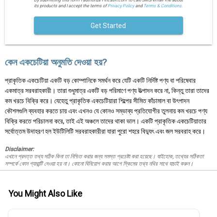
By submitting this form I authorize Fincash.com to call/SMS/email me about
its products and I accept the terms of
Privacy Policy
and
Terms & Conditions.
Get Started
কেন একচেটিয়া অনুমতি দেওয়া হয়?
প্রাকৃতিক একচেটিয়া একটি বড় কোম্পানিকে সমর্থন করে যেটি একটি নির্দিষ্ট পণ্য বা পরিষেবার
একমাত্র সরবরাহকারী। তারা শুধুমাত্র একটি বড় পরিমাণে পণ্য উত্পাদন করে না, কিন্তু তারা তাদের
কম খরচে বিক্রি করে। যেহেতু প্রাকৃতিক একচেটিয়ারা শিল্পের সীমিত কাঁচামাল বা উৎপাদন
কৌশলগুলি ব্যবহার করতে চায় এবং এখনও যে কোনও সম্ভাব্য প্রতিযোগীর তুলনায় কম খরচে পণ্য
বিক্রি করতে পরিচালনা করে, তাই এই অঞ্চলে তাদের থাকা ভাল। একটি প্রাকৃতিক একচেটিয়াতার
সর্বোত্তম উদাহরণ হল ইউটিলিটি সরবরাহকারীরা যারা পুরো শহরে বিদ্যুৎ এবং জল সরবরাহ করে।
Disclaimer:
এখানে প্রদত্ত তথ্য সঠিক কিনা তা নিশ্চিত করার জন্য সমস্ত প্রচেষ্টা করা হয়েছে। যাইহোক, তথ্যের সঠিকতা
সম্পর্কে কোন গ্যারান্টি দেওয়া হয় না। কোনো বিনিয়োগ করার আগে স্কিমের তথ্য নথির সাথে যাচাই করুন।
You Might Also Like