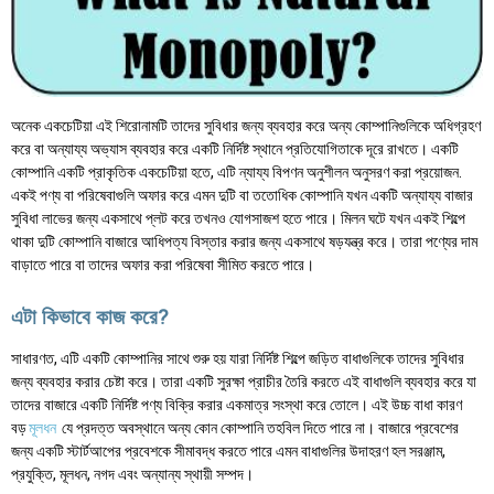
অনেক একচেটিয়া এই শিরোনামটি তাদের সুবিধার জন্য ব্যবহার করে অন্য কোম্পানিগুলিকে অধিগ্রহণ
করে বা অন্যায্য অভ্যাস ব্যবহার করে একটি নির্দিষ্ট স্থানে প্রতিযোগিতাকে দূরে রাখতে। একটি
কোম্পানি একটি প্রাকৃতিক একচেটিয়া হতে, এটি ন্যায্য বিপণন অনুশীলন অনুসরণ করা প্রয়োজন.
একই পণ্য বা পরিষেবাগুলি অফার করে এমন দুটি বা ততোধিক কোম্পানি যখন একটি অন্যায্য বাজার
সুবিধা লাভের জন্য একসাথে প্লট করে তখনও যোগসাজশ হতে পারে। মিলন ঘটে যখন একই শিল্পে
থাকা দুটি কোম্পানি বাজারে আধিপত্য বিস্তার করার জন্য একসাথে ষড়যন্ত্র করে। তারা পণ্যের দাম
বাড়াতে পারে বা তাদের অফার করা পরিষেবা সীমিত করতে পারে।
এটা কিভাবে কাজ করে?
সাধারণত, এটি একটি কোম্পানির সাথে শুরু হয় যারা নির্দিষ্ট শিল্পে জড়িত বাধাগুলিকে তাদের সুবিধার
জন্য ব্যবহার করার চেষ্টা করে। তারা একটি সুরক্ষা প্রাচীর তৈরি করতে এই বাধাগুলি ব্যবহার করে যা
তাদের বাজারে একটি নির্দিষ্ট পণ্য বিক্রি করার একমাত্র সংস্থা করে তোলে। এই উচ্চ বাধা কারণ
বড়
মূলধন
যে প্রদত্ত অবস্থানে অন্য কোন কোম্পানি তহবিল দিতে পারে না। বাজারে প্রবেশের
জন্য একটি স্টার্টআপের প্রবেশকে সীমাবদ্ধ করতে পারে এমন বাধাগুলির উদাহরণ হল সরঞ্জাম,
প্রযুক্তি, মূলধন, নগদ এবং অন্যান্য স্থায়ী সম্পদ।