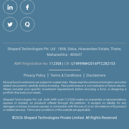
Shepard Technologies Pvt. Ltd : 1808, Solus, Hiranandani Estate, Thane,
Maharashtra - 400607
AMFI Registration No.
112358
|
CIN:
U74999MH2016PTC282153
Privacy Policy
Terms & Conditions
Disclaimers
Mutual fund investments are subject to market risks. Please read the scheme information and other
related documents carefully before investing. Past performance is not indicative of future returns.
Please consider your specific investment requirements before choosing a fund, or designing a
portfolio that suits your needs.
Shepard Technologies Pvt. Ltd.
(with ARN code 112358)
makes no warranties or representations,
express or implied, on products offered through the platform. It accepts no liability for any
damages or losses, however caused, in connection with the use of, or on the reliance of its product
or related services. Terms and conditions of the website are applicable.
©
2026 Shepard Technologies Private Limited. All Rights Reserved