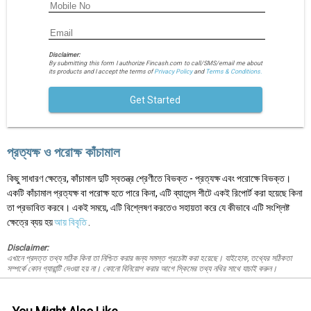
Disclaimer:
By submitting this form I authorize Fincash.com to call/SMS/email me about
its products and I accept the terms of
Privacy Policy
and
Terms & Conditions.
Get Started
প্রত্যক্ষ ও পরোক্ষ কাঁচামাল
কিছু সাধারণ ক্ষেত্রে, কাঁচামাল দুটি স্বতন্ত্র শ্রেণীতে বিভক্ত - প্রত্যক্ষ এবং পরোক্ষে বিভক্ত।
একটি কাঁচামাল প্রত্যক্ষ বা পরোক্ষ হতে পারে কিনা, এটি ব্যালেন্স শীটে একই রিপোর্ট করা হয়েছে কিনা
তা প্রভাবিত করবে। একই সময়ে, এটি বিশ্লেষণ করতেও সহায়তা করে যে কীভাবে এটি সংশ্লিষ্ট
ক্ষেত্রে ব্যয় হয়
আয় বিবৃতি
.
Disclaimer:
এখানে প্রদত্ত তথ্য সঠিক কিনা তা নিশ্চিত করার জন্য সমস্ত প্রচেষ্টা করা হয়েছে। যাইহোক, তথ্যের সঠিকতা
সম্পর্কে কোন গ্যারান্টি দেওয়া হয় না। কোনো বিনিয়োগ করার আগে স্কিমের তথ্য নথির সাথে যাচাই করুন।