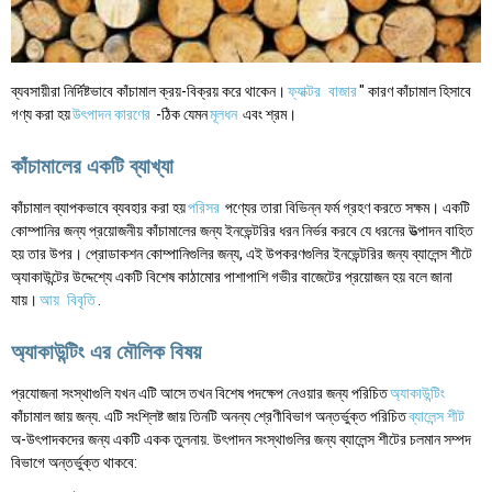
ব্যবসায়ীরা নির্দিষ্টভাবে কাঁচামাল ক্রয়-বিক্রয় করে থাকেন।
ফ্যাক্টর
বাজার
" কারণ কাঁচামাল হিসাবে
গণ্য করা হয়
উৎপাদন কারণের
-ঠিক যেমন
মূলধন
এবং শ্রম।
কাঁচামালের একটি ব্যাখ্যা
কাঁচামাল ব্যাপকভাবে ব্যবহার করা হয়
পরিসর
পণ্যের তারা বিভিন্ন ফর্ম গ্রহণ করতে সক্ষম। একটি
কোম্পানির জন্য প্রয়োজনীয় কাঁচামালের জন্য ইনভেন্টরির ধরন নির্ভর করবে যে ধরনের উত্পাদন বাহিত
হয় তার উপর। প্রোডাকশন কোম্পানিগুলির জন্য, এই উপকরণগুলির ইনভেন্টরির জন্য ব্যালেন্স শীটে
অ্যাকাউন্টের উদ্দেশ্যে একটি বিশেষ কাঠামোর পাশাপাশি গভীর বাজেটের প্রয়োজন হয় বলে জানা
যায়।
আয়
বিবৃতি
.
অ্যাকাউন্টিং এর মৌলিক বিষয়
প্রযোজনা সংস্থাগুলি যখন এটি আসে তখন বিশেষ পদক্ষেপ নেওয়ার জন্য পরিচিত
অ্যাকাউন্টিং
কাঁচামাল জায় জন্য. এটি সংশ্লিষ্ট জায় তিনটি অনন্য শ্রেণীবিভাগ অন্তর্ভুক্ত পরিচিত
ব্যালেন্স শীট
অ-উৎপাদকদের জন্য একটি একক তুলনায়. উৎপাদন সংস্থাগুলির জন্য ব্যালেন্স শীটের চলমান সম্পদ
বিভাগে অন্তর্ভুক্ত থাকবে: