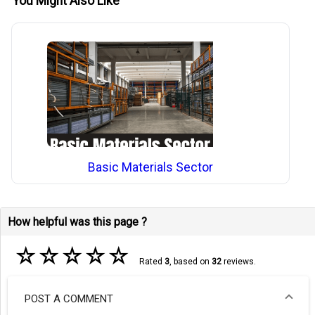
You Might Also Like
Basic Materials Sector
How helpful was this page ?
☆
☆
☆
☆
☆
Rated
3
, based on
32
reviews.
POST A COMMENT