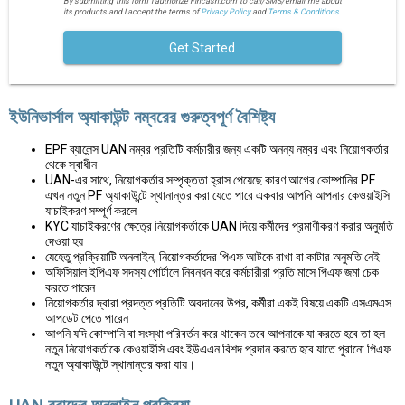
By submitting this form I authorize Fincash.com to call/SMS/email me about
its products and I accept the terms of
Privacy Policy
and
Terms & Conditions.
Get Started
ইউনিভার্সাল অ্যাকাউন্ট নম্বরের গুরুত্বপূর্ণ বৈশিষ্ট্য
EPF ব্যালেন্স UAN নম্বর প্রতিটি কর্মচারীর জন্য একটি অনন্য নম্বর এবং নিয়োগকর্তার
থেকে স্বাধীন
UAN-এর সাথে, নিয়োগকর্তার সম্পৃক্ততা হ্রাস পেয়েছে কারণ আগের কোম্পানির PF
এখন নতুন PF অ্যাকাউন্টে স্থানান্তর করা যেতে পারে একবার আপনি আপনার কেওয়াইসি
যাচাইকরণ সম্পূর্ণ করলে
KYC যাচাইকরণের ক্ষেত্রে নিয়োগকর্তাকে UAN দিয়ে কর্মীদের প্রমাণীকরণ করার অনুমতি
দেওয়া হয়
যেহেতু প্রক্রিয়াটি অনলাইন, নিয়োগকর্তাদের পিএফ আটকে রাখা বা কাটার অনুমতি নেই
অফিসিয়াল ইপিএফ সদস্য পোর্টালে নিবন্ধন করে কর্মচারীরা প্রতি মাসে পিএফ জমা চেক
করতে পারেন
নিয়োগকর্তার দ্বারা প্রদত্ত প্রতিটি অবদানের উপর, কর্মীরা একই বিষয়ে একটি এসএমএস
আপডেট পেতে পারেন
আপনি যদি কোম্পানি বা সংস্থা পরিবর্তন করে থাকেন তবে আপনাকে যা করতে হবে তা হল
নতুন নিয়োগকর্তাকে কেওয়াইসি এবং ইউএএন বিশদ প্রদান করতে হবে যাতে পুরানো পিএফ
নতুন অ্যাকাউন্টে স্থানান্তর করা যায়।