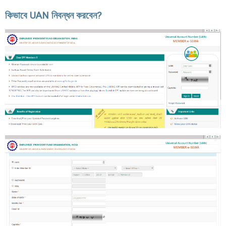
কিভাবে UAN নিবন্ধন করবেন?