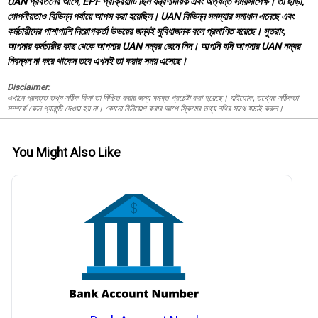
UAN প্রবর্তনের আগে, EPF প্রক্রিয়াটি ছিল যন্ত্রণাদায়ক এবং অত্যন্ত সময়সাপেক্ষ। তা ছাড়া,
গোপনীয়তাও বিভিন্ন পর্যায়ে আপস করা হয়েছিল। UAN বিভিন্ন সমস্যার সমাধান এনেছে এবং
কর্মচারীদের পাশাপাশি নিয়োগকর্তা উভয়ের জন্যই সুবিধাজনক বলে প্রমাণিত হয়েছে। সুতরাং,
আপনার কর্মচারীর কাছ থেকে আপনার UAN নম্বর জেনে নিন। আপনি যদি আপনার UAN নম্বর
নিবন্ধন না করে থাকেন তবে এখনই তা করার সময় এসেছে।
Disclaimer:
এখানে প্রদত্ত তথ্য সঠিক কিনা তা নিশ্চিত করার জন্য সমস্ত প্রচেষ্টা করা হয়েছে। যাইহোক, তথ্যের সঠিকতা
সম্পর্কে কোন গ্যারান্টি দেওয়া হয় না। কোনো বিনিয়োগ করার আগে স্কিমের তথ্য নথির সাথে যাচাই করুন।
You Might Also Like