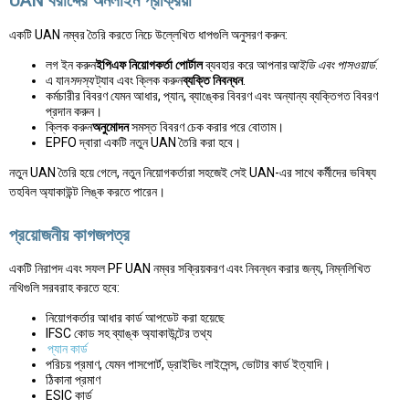
UAN বরাদ্দের অনলাইন প্রক্রিয়া
একটি UAN নম্বর তৈরি করতে নিচে উল্লেখিত ধাপগুলি অনুসরণ করুন:
লগ ইন করুন
ইপিএফ নিয়োগকর্তা পোর্টাল
ব্যবহার করে আপনার
আইডি এবং পাসওয়ার্ড
.
এ যান
সদস্য
ট্যাব এবং ক্লিক করুন
ব্যক্তি নিবন্ধন
.
কর্মচারীর বিবরণ যেমন আধার, প্যান, ব্যাঙ্কের বিবরণ এবং অন্যান্য ব্যক্তিগত বিবরণ
প্রদান করুন।
ক্লিক করুন
অনুমোদন
সমস্ত বিবরণ চেক করার পরে বোতাম।
EPFO দ্বারা একটি নতুন UAN তৈরি করা হবে।
নতুন UAN তৈরি হয়ে গেলে, নতুন নিয়োগকর্তারা সহজেই সেই UAN-এর সাথে কর্মীদের ভবিষ্য
তহবিল অ্যাকাউন্ট লিঙ্ক করতে পারেন।
প্রয়োজনীয় কাগজপত্র
একটি নিরাপদ এবং সফল PF UAN নম্বর সক্রিয়করণ এবং নিবন্ধন করার জন্য, নিম্নলিখিত
নথিগুলি সরবরাহ করতে হবে:
নিয়োগকর্তার আধার কার্ড আপডেট করা হয়েছে
IFSC কোড সহ ব্যাঙ্ক অ্যাকাউন্টের তথ্য
প্যান কার্ড
পরিচয় প্রমাণ, যেমন পাসপোর্ট, ড্রাইভিং লাইসেন্স, ভোটার কার্ড ইত্যাদি।
ঠিকানা প্রমাণ
ESIC কার্ড