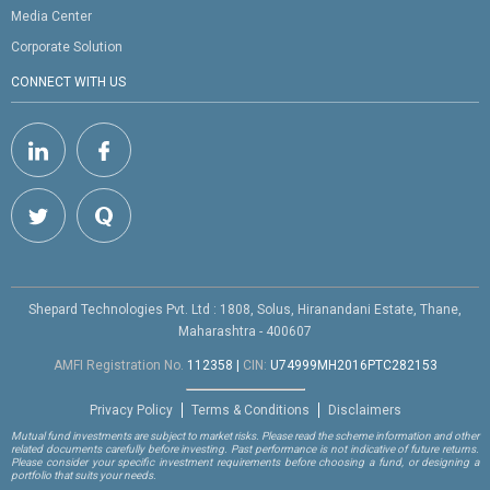
Media Center
Corporate Solution
CONNECT WITH US
Shepard Technologies Pvt. Ltd : 1808, Solus, Hiranandani Estate, Thane,
Maharashtra - 400607
AMFI Registration No.
112358
|
CIN:
U74999MH2016PTC282153
Privacy Policy
Terms & Conditions
Disclaimers
Mutual fund investments are subject to market risks. Please read the scheme information and other
related documents carefully before investing. Past performance is not indicative of future returns.
Please consider your specific investment requirements before choosing a fund, or designing a
portfolio that suits your needs.