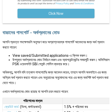
By submitting this form I authorize Fincash.com to call/SMS/email me about
its products and I accept the terms of
Privacy Policy
and
Terms & Conditions.
Click Now
বাচ্চাদের পাসপোর্ট - অর্থপ্রদানের মোড
আপনি প্রদত্ত পদক্ষেপগুলি অনুসরণ করে অপ্রাপ্তবয়স্ক পাসপোর্ট আবেদনের জন্য অর্থ প্রদান
করতে পারেন:
View saved/Submitted applications-এ ক্লিক করুন।
উপযুক্ত অর্থপ্রদানের মোড নির্বাচন করুন এবং অ্যাপয়েন্টমেন্টের সময়সূচী করুন। অফিসিয়াল
PSK ওয়েবসাইট SBI পেমেন্ট পোর্টাল ব্যবহার করে।
অধিকন্তু, আপনি যদি তত্কাল পাসপোর্টের জন্য আবেদন করেন, তাহলে আপনি অনলাইনে এর জন্য
অগ্রিম অর্থ প্রদান করতে পারেন এবং অনুরোধের অনুমোদনের পরে এর জন্য অবশিষ্ট অর্থ প্রদান করা
যেতে পারে।
এখানে অর্থপ্রদানের মোড রয়েছে যা আপনি চয়ন করতে পারেন:
পরিশোধের মাধ্যম
ক্রেডিট কার্ড
(ভিসা, মাস্টারকার্ড)
1.5% + পরিষেবা কর