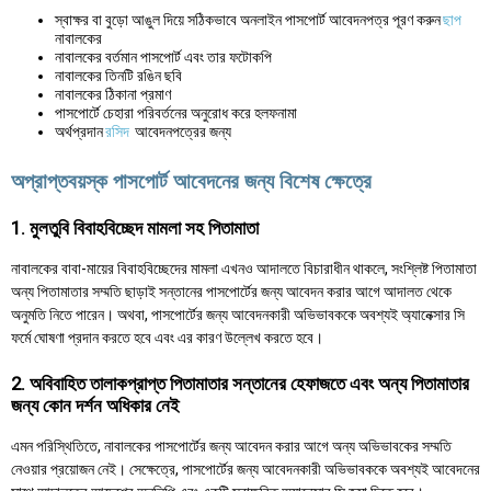
স্বাক্ষর বা বুড়ো আঙুল দিয়ে সঠিকভাবে অনলাইন পাসপোর্ট আবেদনপত্র পূরণ করুন
ছাপ
নাবালকের
নাবালকের বর্তমান পাসপোর্ট এবং তার ফটোকপি
নাবালকের তিনটি রঙিন ছবি
নাবালকের ঠিকানা প্রমাণ
পাসপোর্টে চেহারা পরিবর্তনের অনুরোধ করে হলফনামা
অর্থপ্রদান
রসিদ
আবেদনপত্রের জন্য
অপ্রাপ্তবয়স্ক পাসপোর্ট আবেদনের জন্য বিশেষ ক্ষেত্রে
1. মুলতুবি বিবাহবিচ্ছেদ মামলা সহ পিতামাতা
নাবালকের বাবা-মায়ের বিবাহবিচ্ছেদের মামলা এখনও আদালতে বিচারাধীন থাকলে, সংশ্লিষ্ট পিতামাতা
অন্য পিতামাতার সম্মতি ছাড়াই সন্তানের পাসপোর্টের জন্য আবেদন করার আগে আদালত থেকে
অনুমতি নিতে পারেন। অথবা, পাসপোর্টের জন্য আবেদনকারী অভিভাবককে অবশ্যই অ্যানেক্সার সি
ফর্মে ঘোষণা প্রদান করতে হবে এবং এর কারণ উল্লেখ করতে হবে।
2. অবিবাহিত তালাকপ্রাপ্ত পিতামাতার সন্তানের হেফাজতে এবং অন্য পিতামাতার
জন্য কোন দর্শন অধিকার নেই
এমন পরিস্থিতিতে, নাবালকের পাসপোর্টের জন্য আবেদন করার আগে অন্য অভিভাবকের সম্মতি
নেওয়ার প্রয়োজন নেই। সেক্ষেত্রে, পাসপোর্টের জন্য আবেদনকারী অভিভাবককে অবশ্যই আবেদনের