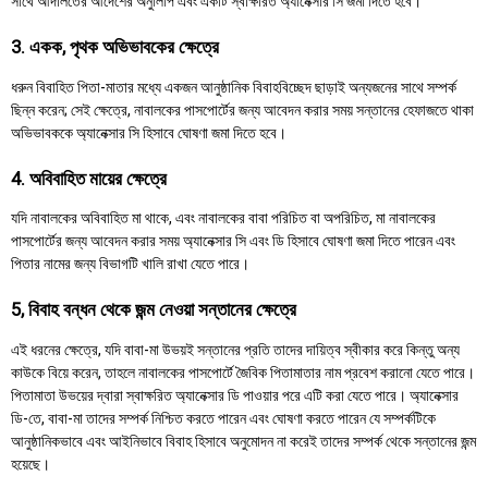
সাথে আদালতের আদেশের অনুলিপি এবং একটি স্বাক্ষরিত অ্যানেক্সার সি জমা দিতে হবে।
3. একক, পৃথক অভিভাবকের ক্ষেত্রে
ধরুন বিবাহিত পিতা-মাতার মধ্যে একজন আনুষ্ঠানিক বিবাহবিচ্ছেদ ছাড়াই অন্যজনের সাথে সম্পর্ক
ছিন্ন করেন; সেই ক্ষেত্রে, নাবালকের পাসপোর্টের জন্য আবেদন করার সময় সন্তানের হেফাজতে থাকা
অভিভাবককে অ্যানেক্সার সি হিসাবে ঘোষণা জমা দিতে হবে।
4. অবিবাহিত মায়ের ক্ষেত্রে
যদি নাবালকের অবিবাহিত মা থাকে, এবং নাবালকের বাবা পরিচিত বা অপরিচিত, মা নাবালকের
পাসপোর্টের জন্য আবেদন করার সময় অ্যানেক্সার সি এবং ডি হিসাবে ঘোষণা জমা দিতে পারেন এবং
পিতার নামের জন্য বিভাগটি খালি রাখা যেতে পারে।
5, বিবাহ বন্ধন থেকে জন্ম নেওয়া সন্তানের ক্ষেত্রে
এই ধরনের ক্ষেত্রে, যদি বাবা-মা উভয়ই সন্তানের প্রতি তাদের দায়িত্ব স্বীকার করে কিন্তু অন্য
কাউকে বিয়ে করেন, তাহলে নাবালকের পাসপোর্টে জৈবিক পিতামাতার নাম প্রবেশ করানো যেতে পারে।
পিতামাতা উভয়ের দ্বারা স্বাক্ষরিত অ্যানেক্সার ডি পাওয়ার পরে এটি করা যেতে পারে। অ্যানেক্সার
ডি-তে, বাবা-মা তাদের সম্পর্ক নিশ্চিত করতে পারেন এবং ঘোষণা করতে পারেন যে সম্পর্কটিকে
আনুষ্ঠানিকভাবে এবং আইনিভাবে বিবাহ হিসাবে অনুমোদন না করেই তাদের সম্পর্ক থেকে সন্তানের জন্ম
হয়েছে।