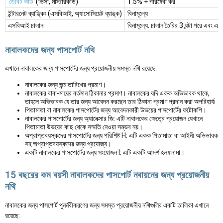
ডেবিট কার্ড
(ভিসা, মাস্টারকার্ড)
1.5% + পরিষেবা কর
ইন্টারনেট ব্যাঙ্কিং (এসবিআই, অ্যাসোসিয়েট ব্যাঙ্ক)
বিনামূল্যে
এসবিআই চালান
বিনামূল্যে. চালান তৈরির 3 ঘন্টা পরে এবং
নাবালকদের জন্য পাসপোর্ট নথি
এখানে নাবালকের জন্য পাসপোর্টের জন্য প্রয়োজনীয় সমস্ত নথি রয়েছে:
নাবালকের জন্য জন্ম তারিখের প্রমাণ।
নাবালকের বাবা-মায়ের বর্তমান ঠিকানার প্রমাণ। নাবালকের যদি একক অভিভাবক থাকে,
তাহলে অভিভাবক যে তার জন্য আবেদন করছেন তার ঠিকানা প্রমাণ প্রদান করা অপরিহার্য৷
পিতামাতা বা নাবালকের পাসপোর্টের জন্য আবেদনকারী উভয়ের পাসপোর্টের ফটোকপি।
নাবালকের পাসপোর্টের জন্য অ্যানেক্সার জি: এটি নাবালকের ক্ষেত্রে প্রয়োজন যেখানে
পিতামাতা উভয়ের কাছ থেকে সম্মতি নেওয়া সম্ভব নয়।
অপ্রাপ্তবয়স্কদের পাসপোর্টের জন্য পরিশিষ্ট H: এটি একক পিতামাতা বা আইনী অভিভাবক
সহ অপ্রাপ্তবয়স্কদের জন্য প্রযোজ্য।
একটি নাবালকের পাসপোর্টের জন্য সংযোজন I: এটি একটি আদর্শ হলফনামা।
15 বছরের কম বয়সী নাবালকদের পাসপোর্ট নবায়নের জন্য প্রয়োজনীয়
নথি
নাবালকের জন্য পাসপোর্ট পুনর্নবীকরণের জন্য সমস্ত প্রয়োজনীয় নথিগুলির একটি তালিকা এখানে
রয়েছে: