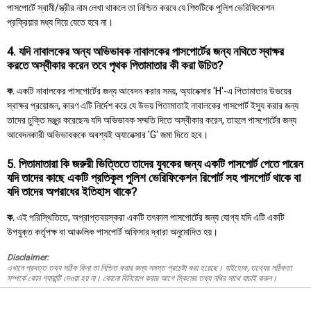
পাসপোর্টে স্বামী/স্ত্রীর নাম লেখা থাকলে তা নিশ্চিত করবে যে শিশুটিকে পুলিশ ভেরিফিকেশন
প্রক্রিয়ার মধ্য দিয়ে যেতে হবে না।
4. যদি নাবালকের অন্য অভিভাবক নাবালকের পাসপোর্টের জন্য নথিতে স্বাক্ষর
করতে অস্বীকার করেন তবে পৃথক পিতামাতার কী করা উচিত?
ক.
একটি নাবালকের পাসপোর্টের জন্য আবেদন করার সময়, অ্যানেক্সার 'H'-এ পিতামাতার উভয়ের
স্বাক্ষর প্রয়োজন, কারণ এটি নির্দেশ করে যে উভয় পিতামাতাই নাবালকের পাসপোর্ট ইস্যু করার জন্য
তাদের চুক্তি মঞ্জুর করেছেন৷ যদি অভিভাবক সম্মতি দিতে অস্বীকার করেন, তাহলে পাসপোর্টের জন্য
আবেদনকারী অভিভাবককে অবশ্যই অ্যানেক্সার 'G' জমা দিতে হবে।
5. পিতামাতারা কি জরুরী ভিত্তিতে তাদের যুবকের জন্য একটি পাসপোর্ট পেতে পারেন
যদি তাদের কাছে একটি প্রতিকূল পুলিশ ভেরিফিকেশন রিপোর্ট সহ পাসপোর্ট থাকে বা
যদি তাদের অপরাধের ইতিহাস থাকে?
ক.
এই পরিস্থিতিতে, অপ্রাপ্তবয়স্করা একটি তৎকাল পাসপোর্টের জন্য যোগ্য যদি এটি একটি
উপযুক্ত কর্তৃপক্ষ বা আঞ্চলিক পাসপোর্ট অফিসার দ্বারা অনুমোদিত হয়।
Disclaimer:
এখানে প্রদত্ত তথ্য সঠিক কিনা তা নিশ্চিত করার জন্য সমস্ত প্রচেষ্টা করা হয়েছে। যাইহোক, তথ্যের সঠিকতা
সম্পর্কে কোন গ্যারান্টি দেওয়া হয় না। কোনো বিনিয়োগ করার আগে স্কিমের তথ্য নথির সাথে যাচাই করুন।