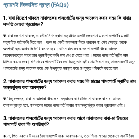
প্রায়শই জিজ্ঞাসিত প্রশ্ন (FAQs)
1. বাবা বিদেশে থাকলে নাবালকের পাসপোর্টের জন্য আবেদন করার সময় কি বাবার
সম্মতি নেওয়া প্রয়োজন?
ক.
বাবা দেশে না থাকলে, ভারতীয় মিশন দ্বারা সত্যায়িত একটি হলফনামা এবং পাসপোর্টের একটি
সত্যায়িত ফটোকপি দিতে হবে। ধরুন মা একটি হলফনামা দিতে পারবেন না; সেই ক্ষেত্রে, তাকে
অবশ্যই অ্যানেক্সার জি তৈরি করতে হবে। যদি নাবালকের মায়ের পাসপোর্ট থাকে, তাহলে
আবেদনপত্রের সাথে তার প্রমাণীকৃত কপি জমা দেওয়া যেতে পারে। মায়ের পাসপোর্টে স্ত্রীর নাম
নিশ্চিত করতে হবে। যদি মায়ের পাসপোর্ট বৈধ হয় কিন্তু তার স্ত্রীর নাম বৈধ না হয়, তাহলে একটি নতুন
পাসপোর্টের জন্য আবেদন করে এবং উপযুক্ত সমন্বয় করে উপযুক্ত পরিবর্তন করতে হবে।
2. নাবালকের পাসপোর্টের জন্য আবেদন করার সময় কি মায়ের পাসপোর্টে স্বামীর নাম
অন্তর্ভুক্ত করা আবশ্যক?
ক.
কিছু ক্ষেত্রে, বাবা-মা আলাদা থাকলে বা সন্তানের অবিবাহিত মা থাকলে বা বাবা-মায়ের
তালাকপ্রাপ্ত হলে, নাবালকের মায়ের পাসপোর্টে বাবার নাম অন্তর্ভুক্ত করার প্রয়োজন নেই।
3. নাবালকের পাসপোর্টের জন্য আবেদন করার আগে নাবালকের বাবা-মা উভয়ের
পাসপোর্ট থাকা কি অপরিহার্য?
ক.
না, পিতা-মাতার উভয়ের বৈধ পাসপোর্ট থাকা আবশ্যক নয়, তবে পিতা-মাতার যেকোনো একটি বৈধ