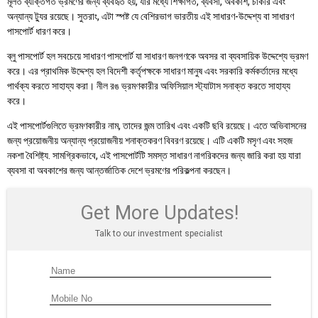
মূলত ব্যক্তিগত ভ্রমণের জন্য ব্যবহৃত হয়, যার মধ্যে শিক্ষাগত, ব্যবসা, অবকাশ, চাকরি এবং
অন্যান্য ট্যুর রয়েছে। সুতরাং, এটা স্পষ্ট যে বেশিরভাগ ভারতীয় এই সাধারণ-উদ্দেশ্য বা সাধারণ
পাসপোর্ট ধারণ করে।
ব্লু পাসপোর্ট হল সবচেয়ে সাধারণ পাসপোর্ট যা সাধারণ জনগণকে অবসর বা ব্যবসায়িক উদ্দেশ্যে ভ্রমণ
করে। এর প্রাথমিক উদ্দেশ্য হল বিদেশী কর্তৃপক্ষকে সাধারণ মানুষ এবং সরকারি কর্মকর্তাদের মধ্যে
পার্থক্য করতে সাহায্য করা। নীল রঙ ভ্রমণকারীর অফিসিয়াল স্ট্যাটাস সনাক্ত করতে সাহায্য
করে।
এই পাসপোর্টগুলিতে ভ্রমণকারীর নাম, তাদের জন্ম তারিখ এবং একটি ছবি রয়েছে। এতে অভিবাসনের
জন্য প্রয়োজনীয় অন্যান্য প্রয়োজনীয় শনাক্তকরণ বিবরণ রয়েছে। এটি একটি মসৃণ এবং সহজ
নকশা বৈশিষ্ট্য. সামগ্রিকভাবে, এই পাসপোর্টটি সমস্ত সাধারণ নাগরিকদের জন্য জারি করা হয় যারা
ব্যবসা বা অবকাশের জন্য আন্তর্জাতিক দেশে ভ্রমণের পরিকল্পনা করছেন।
Get More Updates!
Talk to our investment specialist