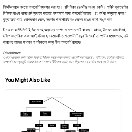
নিউজিল্যান্ডে কালো পাসপোর্ট ব্যবহার করা হয়। এটি বিরল রঙগুলির মধ্যে একটি। মার্কিন যুক্তরাষ্ট্র
বিভিন্ন রঙের পাসপোর্ট ব্যবহার করেছে, কানাডার সাদা পাসপোর্ট রয়েছে। রং ধর্ম বা অন্যান্য কারণে
যুক্ত হতে পারে. বেশিরভাগ দেশে, সরকার পাসপোর্টের রঙ দেশের রঙের সাথে সিঙ্ক করে।
চীন এবং কমিউনিস্ট ইতিহাস সহ অন্যান্য দেশের লাল পাসপোর্ট রয়েছে। ভারত, উত্তর আমেরিকা,
দক্ষিণ আমেরিকা এবং অস্ট্রেলিয়া হল কয়েকটি দেশ যেগুলি "নতুন বিশ্বের" দেশগুলির মধ্যে পড়ে, এই
কারণেই তাদের সাধারণ নাগরিকদের জন্য নীল পাসপোর্ট রয়েছে৷
Disclaimer:
এখানে প্রদত্ত তথ্য সঠিক কিনা তা নিশ্চিত করার জন্য সমস্ত প্রচেষ্টা করা হয়েছে। যাইহোক, তথ্যের সঠিকতা
সম্পর্কে কোন গ্যারান্টি দেওয়া হয় না। কোনো বিনিয়োগ করার আগে স্কিমের তথ্য নথির সাথে যাচাই করুন।
You Might Also Like