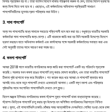
ভিসার প্রয়োজন হয় না। তারা যতদিন বিদেশে থাকার পরিকল্পনা করুক না কেন, তাদের বিদেশ ভ্রমণের
জন্য ভিসা দিতে বলা হবে না। এছাড়াও, এই কর্মকর্তাদের অভিবাসন প্রক্রিয়াটি সাধারণ
পাসপোর্টধারীদের তুলনায় দ্রুত পরিষ্কার করা উচিত।
3. সাদা পাসপোর্ট
অন্য সব পাসপোর্টের মধ্যে সাদাকে সবচেয়ে শক্তিশালী বলে মনে করা হয়। শুধুমাত্র ভারতীয় সরকারি
কর্মকর্তারা সাদা পাসপোর্টের জন্য যোগ্য। এটি ধারককে জারি করা হয় যিনি সরকারী উদ্দেশ্যে বিদেশে
ভ্রমণ করছেন যাতে অভিবাসন কর্মকর্তা এবং কাস্টমসের পক্ষে সরকারী কর্মকর্তাদের সনাক্ত করা এবং
সেই অনুযায়ী তাদের সাথে আচরণ করা সহজ হয়।
4. কমলা পাসপোর্ট
আমরা 2018 সালে ভারতীয় নাগরিকদের জন্য জারি করা পাসপোর্টে একটি বড় পরিবর্তন প্রত্যক্ষ
করেছি। সরকার যখন কমলা রঙের পাসপোর্ট চালু করার ঘোষণা করেছিল, এবং তারা ভারতীয় পাসপোর্টে
ঠিকানা পৃষ্ঠা ছাপানো বন্ধ করে দিয়েছিল। গত কয়েক বছর ধরে আমরা যে পাসপোর্ট ব্যবহার করে
আসছি তার থেকে নতুন পাসপোর্ট দেখতে একেবারেই আলাদা। একটি মসৃণ নকশা এবং পরিষ্কার
পৃষ্ঠাগুলির সাথে সংশোধিত পাসপোর্টগুলি দেখতে বেশ সুন্দর।
বিদেশ মন্ত্রক ইসিআর নাগরিকদের কমলা স্ট্যাম্প যুক্ত পাসপোর্ট থাকা বাধ্যতামূলক করেছে।
স্ট্যাম্প-ভিত্তিক পাসপোর্ট চালু করার মূল উদ্দেশ্য হল অশিক্ষিত নাগরিকদের নিরাপত্তা নিশ্চিত
করা। মূলত, এই পাসপোর্টগুলি চাকরি খোঁজার সময় আন্তর্জাতিক দেশগুলিতে শোষিত হওয়া থেকে রক্ষা