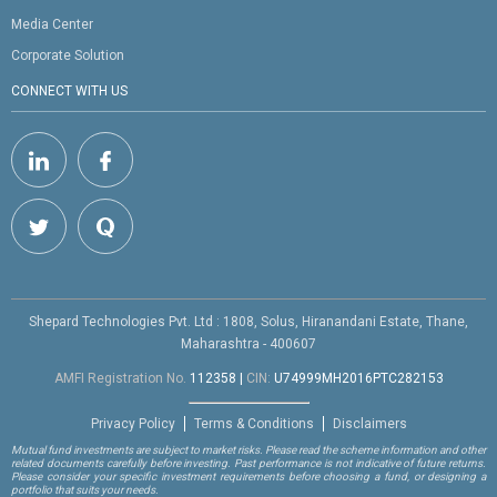
Media Center
Corporate Solution
CONNECT WITH US
Shepard Technologies Pvt. Ltd : 1808, Solus, Hiranandani Estate, Thane,
Maharashtra - 400607
AMFI Registration No.
112358
|
CIN:
U74999MH2016PTC282153
Privacy Policy
Terms & Conditions
Disclaimers
Mutual fund investments are subject to market risks. Please read the scheme information and other
related documents carefully before investing. Past performance is not indicative of future returns.
Please consider your specific investment requirements before choosing a fund, or designing a
portfolio that suits your needs.