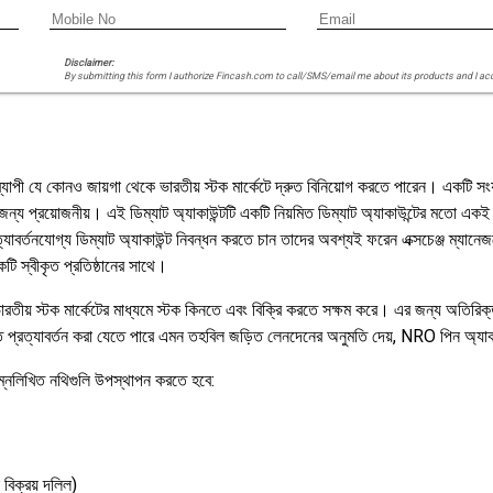
Disclaimer:
By submitting this form I authorize Fincash.com to call/SMS/email me about its products and I ac
বব্যাপী যে কোনও জায়গা থেকে ভারতীয় স্টক মার্কেটে দ্রুত বিনিয়োগ করতে পারেন। এক
নেলের জন্য প্রয়োজনীয়। এই ডিম্যাট অ্যাকাউন্টটি একটি নিয়মিত ডিম্যাট অ্যাকাউন্টের ম
র্তনযোগ্য ডিম্যাট অ্যাকাউন্ট নিবন্ধন করতে চান তাদের অবশ্যই ফরেন এক্সচেঞ্জ ম্যানেজমে
টি স্বীকৃত প্রতিষ্ঠানের সাথে।
ীয় স্টক মার্কেটের মাধ্যমে স্টক কিনতে এবং বিক্রি করতে সক্ষম করে। এর জন্য অতির
 প্রত্যাবর্তন করা যেতে পারে এমন তহবিল জড়িত লেনদেনের অনুমতি দেয়, NRO পিন অ্যাকাউন
্নলিখিত নথিগুলি উপস্থাপন করতে হবে:
া বিক্রয় দলিল)