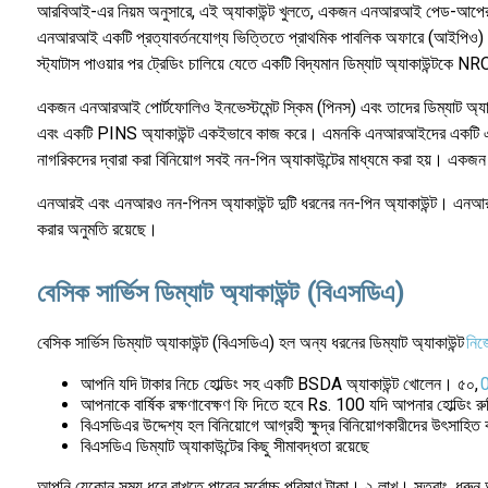
আরবিআই-এর নিয়ম অনুসারে, এই অ্যাকাউন্ট খুলতে, একজন এনআরআই পেড-আপের ম
এনআরআই একটি প্রত্যাবর্তনযোগ্য ভিত্তিতে প্রাথমিক পাবলিক অফারে (আইপিও) ব
স্ট্যাটাস পাওয়ার পর ট্রেডিং চালিয়ে যেতে একটি বিদ্যমান ডিম্যাট অ্যাকাউন্টকে
একজন এনআরআই পোর্টফোলিও ইনভেস্টমেন্ট স্কিম (পিনস) এবং তাদের ডিম্যাট অ্যা
এবং একটি PINS অ্যাকাউন্ট একইভাবে কাজ করে। এমনকি এনআরআইদের একটি এনআরই অ্
নাগরিকদের দ্বারা করা বিনিয়োগ সবই নন-পিন অ্যাকাউন্টের মাধ্যমে করা হয়। এ
এনআরই এবং এনআরও নন-পিনস অ্যাকাউন্ট দুটি ধরনের নন-পিন অ্যাকাউন্ট। এনআরও 
করার অনুমতি রয়েছে।
বেসিক সার্ভিস ডিম্যাট অ্যাকাউন্ট (বিএসডিএ)
বেসিক সার্ভিস ডিম্যাট অ্যাকাউন্ট (বিএসডিএ) হল অন্য ধরনের ডিম্যাট অ্যাকাউন্ট
নিজ
আপনি যদি টাকার নিচে হোল্ডিং সহ একটি BSDA অ্যাকাউন্ট খোলেন। ৫০,
আপনাকে বার্ষিক রক্ষণাবেক্ষণ ফি দিতে হবে Rs. 100 যদি আপনার হোল্ডিং 
বিএসডিএর উদ্দেশ্য হল বিনিয়োগে আগ্রহী ক্ষুদ্র বিনিয়োগকারীদের উৎসাহিত 
বিএসডিএ ডিম্যাট অ্যাকাউন্টের কিছু সীমাবদ্ধতা রয়েছে
আপনি যেকোন সময় ধরে রাখতে পারেন সর্বোচ্চ পরিমাণ টাকা। ২ লাখ। সুতরাং, ধরু