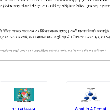
াকাউন্টগুলির মধ্যে আরেকটি পার্থক্য হল যে যৌথ অ্যাকাউন্টের কার্যকারিতা পূর্বের জন্য অ্যা
এগুলি বিভিন্ন আকারে আসে এবং এর বিভিন্ন ব্যবহার রয়েছে। একটি সাধারণ ডিম্যাট অ্যাকাউন
ং, তাদের অবশ্যই ফরেন এক্সচেঞ্জ ম্যানেজমেন্ট অ্যাক্টের নিয়ম মেনে চলতে হবে, যার জন্
ম্পর্কে কোন গ্যারান্টি দেওয়া হয় না। কোনো বিনিয়োগ করার আগে অনুগ্রহ করে স্কিম তথ্য নথির সাথে যাচাই করুন।
What Is A Demat
11 Different