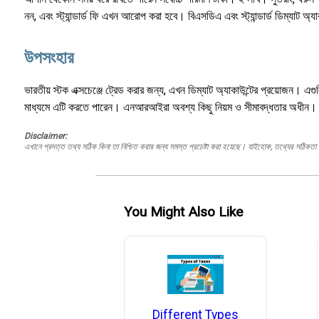
নন, এবং স্ট্যান্ডার্ড ফি এখন আরোপ করা হবে। বিএসডিএ এবং স্ট্যান্ডার্ড ডিম্যাট অ্য
উপসংহার
ভারতীয় স্টক এক্সচেঞ্জে ট্রেড করার জন্য, এখন ডিম্যাট অ্যাকাউন্টের প্রয়োজন। 
মাধ্যমে এটি করতে পারেন। এনআরআইরা অবশ্য কিছু নিয়ম ও সীমাবদ্ধতার অধীন। সুতরা
Disclaimer:
এখানে প্রদত্ত তথ্য সঠিক কিনা তা নিশ্চিত করার জন্য সমস্ত প্রচেষ্টা করা হয়েছে। যাইহোক, তথ্যের সঠিকতা স
You Might Also Like
Different Types