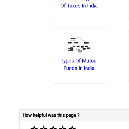
Of Taxes In India
Types Of Mutual
Funds In India
How helpful was this page ?