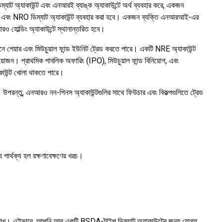
যাট অ্যাকাউন্ট এবং এনআরই ব্যাঙ্ক অ্যাকাউন্টে অর্থ ব্যবহার করে, একজন
্ট এবং NRO ডিম্যাট অ্যাকাউন্ট ব্যবহার করা হবে। একজন ব্যক্তি এনআরআই-এর
রও হোল্ডিং অ্যাকাউন্টে স্থানান্তরিত হবে।
শেয়ার এবং মিউচুয়াল ফান্ড ইউনিট ট্রেড করতে পারে। একটি NRE অ্যাকাউন্ট
ন। প্রাথমিক পাবলিক অফারিং (IPO), মিউচুয়াল ফান্ড বিনিয়োগ, এবং
কাউন্ট খোলা থাকতে পারে।
রন্তু, এনআরও নন-পিনস অ্যাকাউন্টগুলির সাথে ফিউচার এবং বিকল্পগুলিতে ট্রেড
য পার্থক্য হল রক্ষণাবেক্ষণের খরচ।
20 লাখ। এইভাবে, আপনি আর একটি BSDA-টাইপ ডিম্যাট অ্যাকাউন্টের জন্য যোগ্য