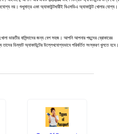
ক্সেসযোগ্য নয়। শুধুমাত্র একা অ্যাকাউন্টধারীই বিএসডিএ অ্যাকাউন্ট খোলার যোগ্য।
্ট খোলা ভারতীয় বাসিন্দাদের জন্য বেশ সহজ। আপনি আপনার পছন্দের ব্রোকারের
য তাদের ডিম্যাট অ্যাকাউন্টের উল্লেখযোগ্যভাবে পরিবর্তিত সংস্করণ খুলতে হবে।