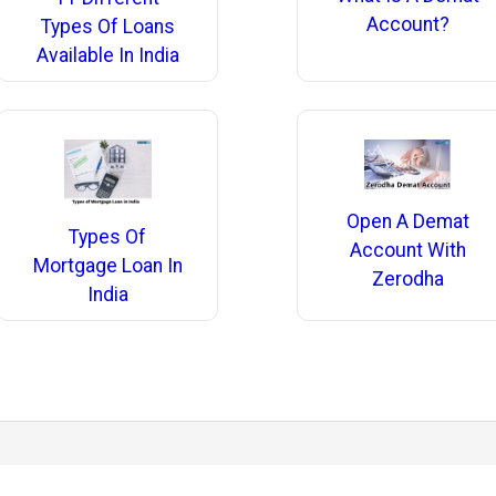
Account?
Types Of Loans
Available In India
Open A Demat
Types Of
Account With
Mortgage Loan In
Zerodha
India