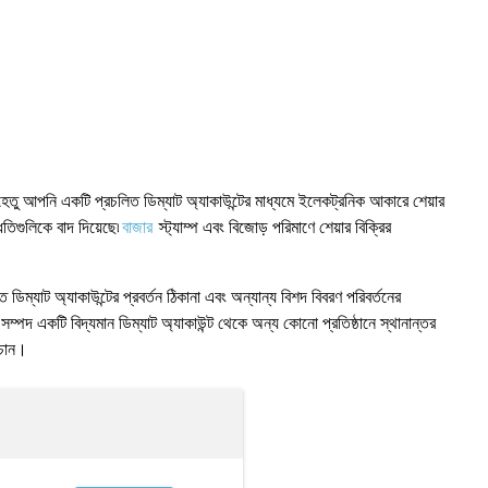
৷ যেহেতু আপনি একটি প্রচলিত ডিম্যাট অ্যাকাউন্টের মাধ্যমে ইলেকট্রনিক আকারে শেয়ার
তিগুলিকে বাদ দিয়েছে৷
বাজার
স্ট্যাম্প এবং বিজোড় পরিমাণে শেয়ার বিক্রির
যাট অ্যাকাউন্টের প্রবর্তন ঠিকানা এবং অন্যান্য বিশদ বিবরণ পরিবর্তনের
সম্পদ একটি বিদ্যমান ডিম্যাট অ্যাকাউন্ট থেকে অন্য কোনো প্রতিষ্ঠানে স্থানান্তর
 চান।