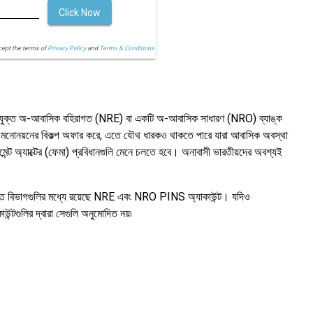
Click Now
cept the terms of
Privacy Policy
and
Terms & Conditions.
টি সংযুক্ত অ-আবাসিক বহিরাগত (NRE) বা একটি অ-আবাসিক সাধারণ (NRO) ব্যাঙ্ক
তো একই মনোনয়নের বিকল্প অফার করে, এতে যৌথ ধারকও থাকতে পারে যারা আবাসিক অবস্থা
ন্ট অ্যাক্টের (ফেমা) প্রবিধানগুলি মেনে চলতে হবে। অনাবাসী ভারতীয়দের অবশ্যই
িক্ত বিভাগগুলির মধ্যে রয়েছে NRE এবং NRO PINS অ্যাকাউন্ট। যদিও
্টগুলির দ্বারা সেগুলি অনুমোদিত নয়৷