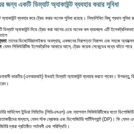
়ের জন্য একটি ডিম্যাট অ্যাকাউন্ট ব্যবহার করার সুবিধা
 অ্যাকাউন্ট ব্যবহার করে ট্রেড করার অনেক সুবিধা রয়েছে। নিম্নলিখিত কিছু প্রধান সুবিধা র
ি ডিম্যাট অ্যাকাউন্ট দিয়ে ট্রেড করা আগের চেয়ে অনেক কম ব্যয়বহুল৷ এটি ইলেকট্রনিকভা
তোলে
্যতা
: তাদের ডিমেটেরিয়ালাইজড অবস্থায়, একজনের নিরাপত্তা নিরাপদ এবং সহজে অ্যাক্সেস
ন
: যেমন সিকিউরিটিজ ইলেকট্রনিক আকারে আসে, ট্রেড কয়েক সেকেন্ডের মধ্যে ঘটতে পারে
ং অনাবাসী ভারতীয় (এনআরআই) উভয়ই ডিম্যাট অ্যাকাউন্ট ব্যবহার করতে পারেন। উপরন্তু, বি
পারেন।
োজিটরি সার্ভিসেস ইন্ডিয়া লিমিটেড (সিডিএসএল) এবং ন্যাশনাল সিকিউরিটিজের মতো ডিপোজিটর
কারীদের মাধ্যমে, যেমন স্টক ব্রোকার এবং ডিপোজিটরি পার্টিসিপ্যান্ট (DP)। ফি যেমন এক
টরি দ্বারা প্রতিষ্ঠিত শর্তাবলী এবং পরিস্থিতি।