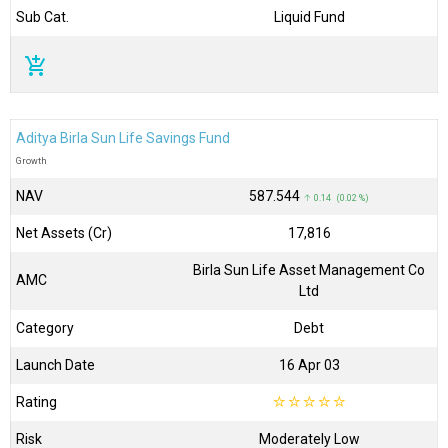
Sub Cat.
Liquid Fund
add_shopping_cart
Aditya Birla Sun Life Savings Fund
Growth
NAV
₹587.544
↑ 0.14 (0.02 %)
Net Assets (Cr)
₹17,816
Birla Sun Life Asset Management Co
AMC
Ltd
Category
Debt
Launch Date
16 Apr 03
Rating
☆
☆
☆
☆
☆
Risk
Moderately Low