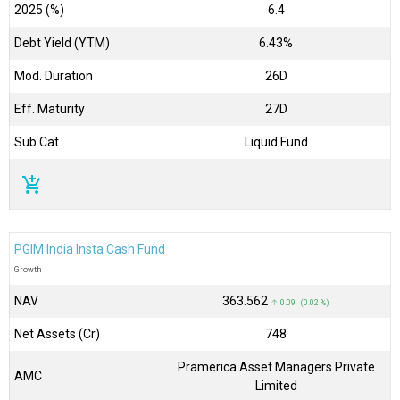
2025 (%)
6.4
Debt Yield (YTM)
6.43%
Mod. Duration
26D
Eff. Maturity
27D
Sub Cat.
Liquid Fund
add_shopping_cart
PGIM India Insta Cash Fund
Growth
NAV
₹363.562
↑ 0.09 (0.02 %)
Net Assets (Cr)
₹748
Pramerica Asset Managers Private
AMC
Limited