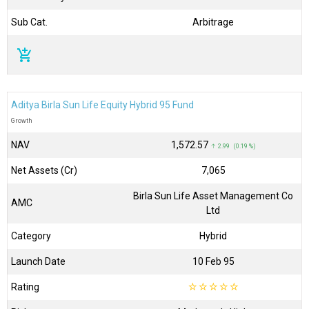
Sub Cat.
Arbitrage
add_shopping_cart
Aditya Birla Sun Life Equity Hybrid 95 Fund
Growth
NAV
₹1,572.57
↑ 2.99 (0.19 %)
Net Assets (Cr)
₹7,065
Birla Sun Life Asset Management Co
AMC
Ltd
Category
Hybrid
Launch Date
10 Feb 95
Rating
☆
☆
☆
☆
☆