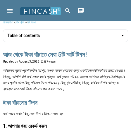
ফিনক্যাশ
»
যৌথ পুঁজি
»
অর্থ সঞ্চয়
Table of contents
আজ থেকে টাকা বাঁচাতে সেরা 5টি স্মার্ট টিপস!
Updated on
August 3, 2026
, 52437 views
আজকের দ্রুত-প্রগতিশীল বিশ্বে, সঞ্চয় অনেক লোকের জন্য একটি বিশেষাধিকারের মতো দেখায়।
কিন্তু, আপনি যদি অর্থ সঞ্চয় করার প্রকৃত অর্থ বুঝতে পারেন, তাহলে আপনার ভবিষ্যৎ নিরাপত্তার
জন্য প্রতি মাসে কিছু পরিমাণ নিতে পারবেন। কিছু খুব মৌলিক, কিন্তু কার্যকর উপায় আছে; যা
ব্যবহার করে কেউ টাকা বাঁচাতে শুরু করতে পারে।
টাকা বাঁচানোর টিপস
অর্থ সঞ্চয় করার কিছু সেরা উপায় নিচে দেওয়া হল:
1. আপনার খরচ রেকর্ড করুন