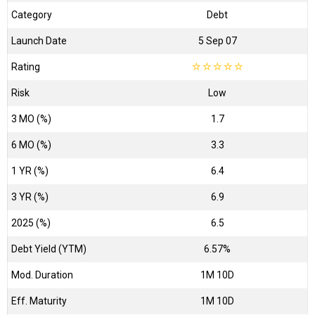
Category
Debt
Launch Date
5 Sep 07
Rating
☆
☆
☆
☆
☆
Risk
Low
3 MO (%)
1.7
6 MO (%)
3.3
1 YR (%)
6.4
3 YR (%)
6.9
2025 (%)
6.5
Debt Yield (YTM)
6.57%
Mod. Duration
1M 10D
Eff. Maturity
1M 10D