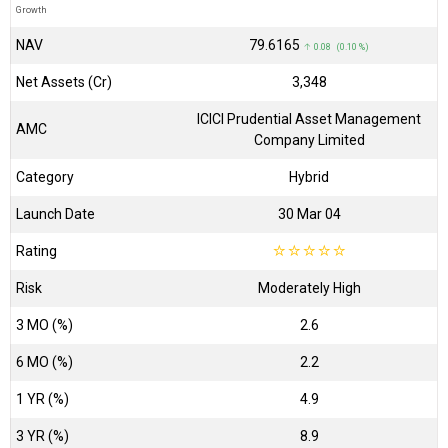
Growth
NAV
₹79.6165
↑ 0.08 (0.10 %)
Net Assets (Cr)
₹3,348
ICICI Prudential Asset Management
AMC
Company Limited
Category
Hybrid
Launch Date
30 Mar 04
Rating
☆
☆
☆
☆
☆
Risk
Moderately High
3 MO (%)
2.6
6 MO (%)
2.2
1 YR (%)
4.9
3 YR (%)
8.9