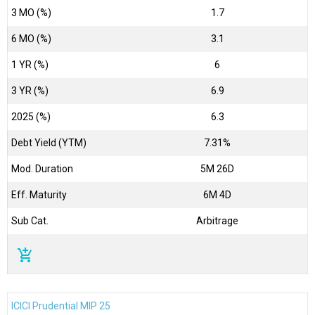
3 MO (%)
1.7
6 MO (%)
3.1
1 YR (%)
6
3 YR (%)
6.9
2025 (%)
6.3
Debt Yield (YTM)
7.31%
Mod. Duration
5M 26D
Eff. Maturity
6M 4D
Sub Cat.
Arbitrage
add_shopping_cart
ICICI Prudential MIP 25