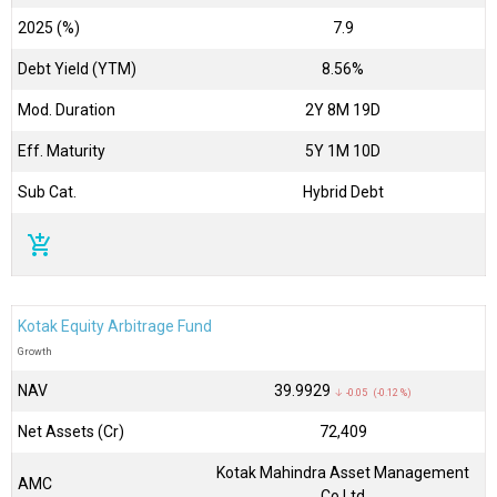
2025 (%)
7.9
Debt Yield (YTM)
8.56%
Mod. Duration
2Y 8M 19D
Eff. Maturity
5Y 1M 10D
Sub Cat.
Hybrid Debt
add_shopping_cart
Kotak Equity Arbitrage Fund
Growth
NAV
₹39.9929
↓ -0.05 (-0.12 %)
Net Assets (Cr)
₹72,409
Kotak Mahindra Asset Management
AMC
Co Ltd