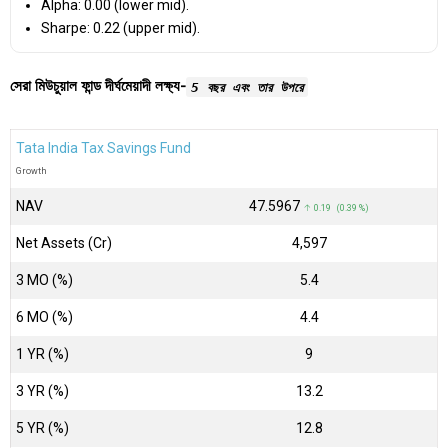
Alpha: 0.00 (lower mid).
Sharpe: 0.22 (upper mid).
সেরা মিউচুয়াল ফান্ড দীর্ঘমেয়াদী লক্ষ্য-
5 বছর এবং তার উপরে
Tata India Tax Savings Fund
Growth
NAV
₹47.5967
↑ 0.19 (0.39 %)
Net Assets (Cr)
₹4,597
3 MO (%)
5.4
6 MO (%)
4.4
1 YR (%)
9
3 YR (%)
13.2
5 YR (%)
12.8