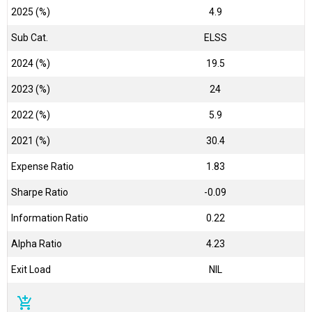
2025 (%)
4.9
Sub Cat.
ELSS
2024 (%)
19.5
2023 (%)
24
2022 (%)
5.9
2021 (%)
30.4
Expense Ratio
1.83
Sharpe Ratio
-0.09
Information Ratio
0.22
Alpha Ratio
4.23
Exit Load
NIL
add_shopping_cart