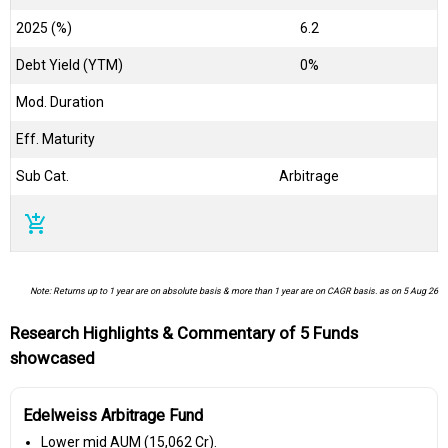
2025 (%)
6.2
Debt Yield (YTM)
0%
Mod. Duration
Eff. Maturity
Sub Cat.
Arbitrage
add_shopping_cart
Note: Returns up to 1 year are on absolute basis & more than 1 year are on CAGR basis. as on 5 Aug 26
Research Highlights & Commentary of 5 Funds
showcased
Edelweiss Arbitrage Fund
Lower mid AUM (₹15,062 Cr).