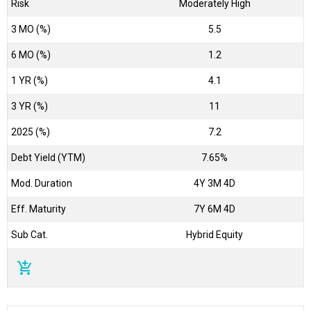
Risk
Moderately High
3 MO (%)
5.5
6 MO (%)
1.2
1 YR (%)
4.1
3 YR (%)
11
2025 (%)
7.2
Debt Yield (YTM)
7.65%
Mod. Duration
4Y 3M 4D
Eff. Maturity
7Y 6M 4D
Sub Cat.
Hybrid Equity
add_shopping_cart