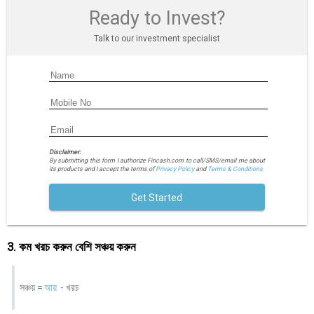
Ready to Invest?
Talk to our investment specialist
Disclaimer:
By submitting this form I authorize Fincash.com to call/SMS/email me about
its products and I accept the terms of
Privacy Policy
and
Terms & Conditions.
Get Started
3. কম খরচ করুন বেশি সঞ্চয় করুন
সঞ্চয় =
আয়
- খরচ