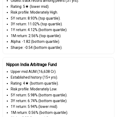
Oldest track record among peers (31 yrs).
Rating: 5★ (lower mid).
Risk profile: Moderately High.
5Y return: 8.93% (top quartile).
3Y return: 11.02% (top quartile).
1Y return: 4.12% (bottom quartile).
1M return: 2.56% (top quartile).
Alpha: -1.82 (bottom quartile).
Sharpe: -0.54 (bottom quartile).
Nippon India Arbitrage Fund
Upper mid AUM (₹16,638 Cr).
Established history (15+ yrs).
Rating: 4★ (bottom quartile).
Risk profile: Moderately Low.
5Y return: 5.98% (bottom quartile).
3Y return: 6.74% (bottom quartile).
1Y return: 5.94% (lower mid).
1M return: 0.56% (bottom quartile).