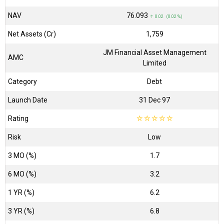
NAV
₹76.093
↑ 0.02 (0.02 %)
Net Assets (Cr)
₹1,759
JM Financial Asset Management
AMC
Limited
Category
Debt
Launch Date
31 Dec 97
Rating
☆
☆
☆
☆
☆
Risk
Low
3 MO (%)
1.7
6 MO (%)
3.2
1 YR (%)
6.2
3 YR (%)
6.8