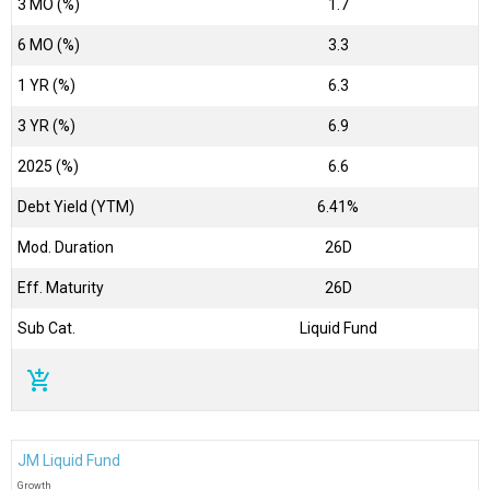
3 MO (%)
1.7
6 MO (%)
3.3
1 YR (%)
6.3
3 YR (%)
6.9
2025 (%)
6.6
Debt Yield (YTM)
6.41%
Mod. Duration
26D
Eff. Maturity
26D
Sub Cat.
Liquid Fund
add_shopping_cart
JM Liquid Fund
Growth