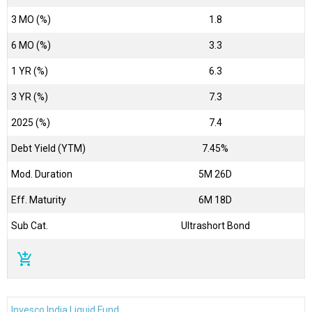
3 MO (%)
1.8
6 MO (%)
3.3
1 YR (%)
6.3
3 YR (%)
7.3
2025 (%)
7.4
Debt Yield (YTM)
7.45%
Mod. Duration
5M 26D
Eff. Maturity
6M 18D
Sub Cat.
Ultrashort Bond
add_shopping_cart
Invesco India Liquid Fund