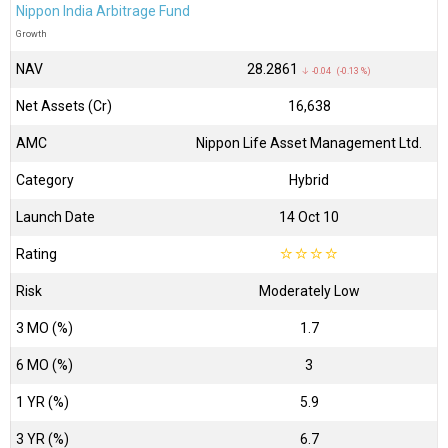
Nippon India Arbitrage Fund
Growth
NAV
₹28.2861
↓ -0.04 (-0.13 %)
Net Assets (Cr)
₹16,638
AMC
Nippon Life Asset Management Ltd.
Category
Hybrid
Launch Date
14 Oct 10
Rating
☆
☆
☆
☆
Risk
Moderately Low
3 MO (%)
1.7
6 MO (%)
3
1 YR (%)
5.9
3 YR (%)
6.7