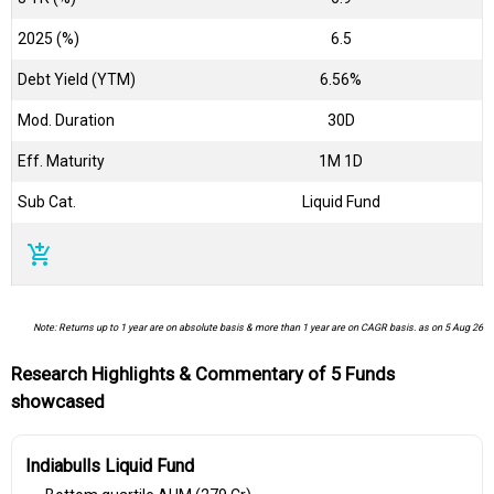
2025 (%)
6.5
Debt Yield (YTM)
6.56%
Mod. Duration
30D
Eff. Maturity
1M 1D
Sub Cat.
Liquid Fund
add_shopping_cart
Note: Returns up to 1 year are on absolute basis & more than 1 year are on CAGR basis. as on 5 Aug 26
Research Highlights & Commentary of 5 Funds
showcased
Indiabulls Liquid Fund