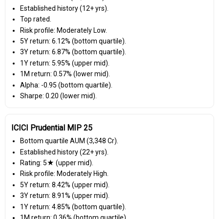
Established history (12+ yrs).
Top rated.
Risk profile: Moderately Low.
5Y return: 6.12% (bottom quartile).
3Y return: 6.87% (bottom quartile).
1Y return: 5.95% (upper mid).
1M return: 0.57% (lower mid).
Alpha: -0.95 (bottom quartile).
Sharpe: 0.20 (lower mid).
ICICI Prudential MIP 25
Bottom quartile AUM (₹3,348 Cr).
Established history (22+ yrs).
Rating: 5★ (upper mid).
Risk profile: Moderately High.
5Y return: 8.42% (upper mid).
3Y return: 8.91% (upper mid).
1Y return: 4.85% (bottom quartile).
1M return: 0.36% (bottom quartile).