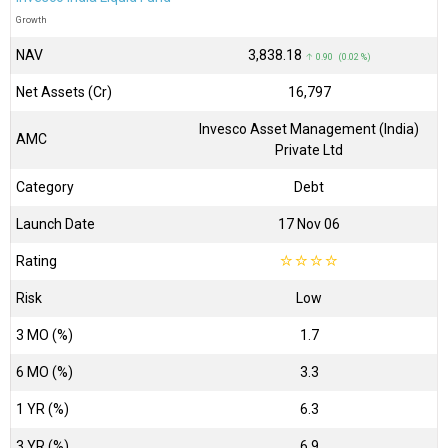
Growth
NAV
₹3,838.18
↑ 0.90 (0.02 %)
Net Assets (Cr)
₹16,797
Invesco Asset Management (India)
AMC
Private Ltd
Category
Debt
Launch Date
17 Nov 06
Rating
☆
☆
☆
☆
Risk
Low
3 MO (%)
1.7
6 MO (%)
3.3
1 YR (%)
6.3
3 YR (%)
6.9