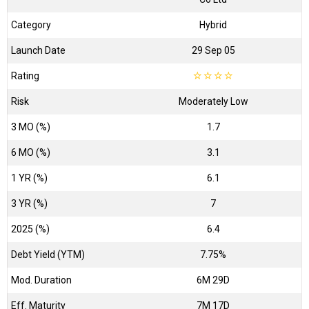
Category
Hybrid
Launch Date
29 Sep 05
Rating
☆
☆
☆
☆
Risk
Moderately Low
3 MO (%)
1.7
6 MO (%)
3.1
1 YR (%)
6.1
3 YR (%)
7
2025 (%)
6.4
Debt Yield (YTM)
7.75%
Mod. Duration
6M 29D
Eff. Maturity
7M 17D