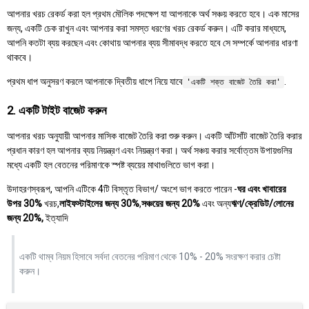
আপনার খরচ রেকর্ড করা হল প্রথম মৌলিক পদক্ষেপ যা আপনাকে অর্থ সঞ্চয় করতে হবে। এক মাসের
জন্য, একটি চেক রাখুন এবং আপনার করা সমস্ত ধরণের খরচ রেকর্ড করুন। এটি করার মাধ্যমে,
আপনি কতটা ব্যয় করছেন এবং কোথায় আপনার ব্যয় সীমাবদ্ধ করতে হবে সে সম্পর্কে আপনার ধারণা
থাকবে।
প্রথম ধাপ অনুসরণ করলে আপনাকে দ্বিতীয় ধাপে নিয়ে যাবে
.
'একটি শক্ত বাজেট তৈরি করা'
2. একটি টাইট বাজেট করুন
আপনার খরচ অনুযায়ী আপনার মাসিক বাজেট তৈরি করা শুরু করুন। একটি আঁটসাঁট বাজেট তৈরি করার
প্রধান কারণ হল আপনার ব্যয় নিয়ন্ত্রণ এবং নিয়ন্ত্রণ করা। অর্থ সঞ্চয় করার সর্বোত্তম উপায়গুলির
মধ্যে একটি হল বেতনের পরিমাণকে স্পষ্ট ব্যয়ের মাথাগুলিতে ভাগ করা।
উদাহরণস্বরূপ, আপনি এটিকে 4টি বিস্তৃত বিভাগ/ অংশে ভাগ করতে পারেন -
ঘর এবং খাবারের
উপর 30%
খরচ,
লাইফস্টাইলের জন্য 30%
,
সঞ্চয়ের জন্য 20%
এবং অন্য
ঋণ/ক্রেডিট/লোনের
জন্য 20%,
ইত্যাদি
একটি থাম্ব নিয়ম হিসাবে সর্বদা বেতনের পরিমাণ থেকে 10% - 20% সংরক্ষণ করার চেষ্টা
করুন।