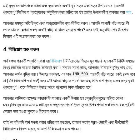
এই মূল্যায়ন আপনাকে সঞ্চয় এবং ব্যয় করার একটি খুব সহজ এবং সহজ উপায় দেবে। একটি
গুরুত্বপূর্ণ জিনিস যা প্রত্যেকের অনুশীলন করা উচিত তা হল তাদের উত্পাদনশীল ব্যবহার করা
আয়
.
আপনার সমস্ত অতিরিক্ত এবং অপ্রয়োজনীয় ব্যয় সীমিত করুন। আপনি আগামী পাঁচ বছরে কী
পেতে চান তা কল্পনা করুন, একটি বাড়ি বা যানবাহন হতে পারে? এবং সেই অনুযায়ী, শেষ উদ্দেশ্য
হিসাবে এটি সংরক্ষণ করা শুরু করুন।
4. বিনিয়োগ শুরু করুন
অর্থ সঞ্চয় পরবর্তী পদ্ধতি দ্বারা হয়
বিনিয়োগ
! বিনিয়োগের পিছনে মূল ধারণা হল একটি নির্দিষ্ট সময়ের
মধ্যে নিয়মিত আয় বা রিটার্ন জেনারেট করা। সময়ের সাথে সাথে, আপনার বিনিয়োগ বৃদ্ধি পায় এবং
আপনার অর্থও বৃদ্ধি পায়। উদাহরণস্বরূপ, এর মান
পরবর্তী পাঁচ বছরে একই রকম হবে
INR 500
না (যদি বিনিয়োগ করা হয়!) এবং এটি আরও বাড়তে পারে! অতএব, বিনিয়োগ প্রত্যেকের জন্য খুবই
গুরুত্বপূর্ণ। তবে বিনিয়োগ করার আগে প্রথমেই টাকা বাঁচাতে হবে!
আপনার কাঙ্ক্ষিত লক্ষ্যের কাছাকাছি যাওয়ার একটি উপায় হল চক্রবৃদ্ধি সুদের শক্তি বোঝা।
চক্রবৃদ্ধি সুদ মানে এমন একটি সুদ যা শুধুমাত্র প্রারম্ভিক মূলের উপর গণনা করা হয় না বরং পূর্ববর্তী
মেয়াদে জমা হওয়া সুদকেও বিবেচনা করে।
তাই আপনি যদি অর্থ সঞ্চয় করার পরিকল্পনা করছেন, তাহলে অনেক স্বল্প-মেয়াদী এবং দীর্ঘমেয়াদী
বিনিয়োগের বিকল্প রয়েছে যা আপনি বিবেচনা করতে পারেন।