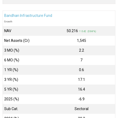
Bandhan Infrastructure Fund
Growth
NAV
₹50.216
↑ 0.42 (0.84 %)
Net Assets (Cr)
₹1,545
3 MO (%)
2.2
6 MO (%)
7
1 YR (%)
0.6
3 YR (%)
17.1
5 YR (%)
16.4
2025 (%)
-6.9
Sub Cat.
Sectoral