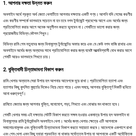
1. আপনার দক্ষতা উন্নত করুন
অনলাইন অর্থে প্রকৃত অর্থ জেতা খেলাটিতে আপনার দক্ষতার একটি পণ্য। আপনি যদি গেমের করণীয়
এবং করণীয় সম্পর্কে ভালভাবে সচেতন না হন তবে নগদ টুর্নামেন্টে প্রবেশের আগে এবং অর্থের জন্য
প্রতিযোগিতা করার আগে অনেক অনুশীলন করতে ভুলবেন না। গেমটিতে ভালো করার জন্য
প্রয়োজনীয় বিভিন্ন কৌশল শিখুন।
বিভিন্ন রামি গেম নতুনদের জন্য বিনামূল্যে টুর্নামেন্টের অফার করে এবং যে কেউ নগদ বাজি রাখার এবং
অনলাইনে অর্থের জন্য অন্যদের সাথে প্রতিযোগিতা করার জন্য যথেষ্ট আত্মবিশ্বাসী বোধ করার আগে
গেমটি আরও ভালভাবে শিখতে চায়।
2. যুক্তিবাদী চিন্তাভাবনা বিকাশ করুন
রামি খেলার অন্যতম সেরা উপায় হল আপনার আবেগকে দূরে রাখা। প্রতিযোগিতা হতাশা এবং
হতাশার কিছু কুৎসিত মুহুর্তের দিকেও নিয়ে যেতে পারে। এমন সময়ে, আপনার যুক্তিপূর্ণ দিকটি ছবিতে
আনা গুরুত্বপূর্ণ।
রামিতে জেতার জন্য আপনার যুক্তি, মনোযোগ, পড়া, শিখতে এবং বোঝার মন থাকতে হবে।
গেমটি খেলার সময় এই দক্ষতার সেটটি বিকাশ করতে সক্ষম হওয়ার একমাত্র উপায় হল অফলাইন বা
বিনামূল্যের রামি টুর্নামেন্টগুলি অনলাইনে খেলা। অর্থের জন্য খেলার ক্ষেত্রে এটি আপনাকে
সমালোচনামূলক এবং যুক্তিবাদী চিন্তাভাবনা বিকাশ করতে সহায়তা করবে। আবেগকে একপাশে রাখা
এবং গেম খেলা এমন কিছু দ্বারা প্রভাবিত না থাকার সর্বোত্তম উপায় যা আপনাকে একটি অযৌক্তিক