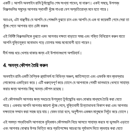
একটি। আপনি অনলাইন রামি টুর্নামেন্টের শেষ সংখ্যা পাবেন, যা দারুণ। একই সময়ে, উপলব্ধ
বিকল্পগুলির সমুদ্রে আপনার স্থানটি খুঁজে পাওয়া বেশ অপ্রতিরোধ্য মনে হতে পারে।
অতএব, এটা বাঞ্ছনীয় যে আপনি যে গেমগুলি বুঝতে চান এবং আপনি যে এক বা কয়েকটি গেমে সেরা তা
খুঁজে পেতে আপনার হাত চেষ্টা করুন৷
এই নির্দিষ্ট বিকল্পগুলিকে বুঝতে এবং আপনার দক্ষতা বাড়াতে সময় এবং শক্তি বিনিয়োগ করুন যাতে
আপনি যুক্তিযুক্ত মনোভাব গড়ে তোলার সময় মনোযোগী হতে পারেন।
দীর্ঘ সময় ধরে খেলায় থাকার জন্য এই উপাদানগুলো অপরিহার্য।
4. অনন্য কৌশল তৈরি করুন
অনলাইন রামি একটি বৈশ্বিক প্ল্যাটফর্ম যা বিভিন্ন অঞ্চল, জাতিসত্তা এবং এমনকি মান ব্যবস্থার
লোকেদের একত্রিত করে। এটি গুরুত্বপূর্ণ করে তোলে যে আপনাকে গেমটি ভালভাবে খেলতে সাহায্য
করার জন্য আপনার কিছু অনন্য কৌশল রয়েছে।
এই কৌশলগুলি আপনার জন্য সবচেয়ে উপযুক্ত টুর্নামেন্টের ধরন বোঝার মাধ্যমে তৈরি করা যেতে
পারে। একবার আপনি আপনার জায়গা খুঁজে পেলে, যুক্তিবাদী চিন্তাভাবনা বিকাশ করা এবং আপনার
দক্ষতাকে সম্মান করা সহজ হয়ে যায়। যেমন তারা বলে, অনুশীলন একজন মানুষকে নিখুঁত করে তোলে।
এই সমস্ত পদ্ধতিগুলি আপনাকে বুদ্ধিমান কৌশলগুলি নিয়ে আসতে সাহায্য করবে যা ভুলগুলি এড়াতে
এবং আপনার বোঝার উপর ভিত্তি করে প্রতিপক্ষের আচরণের পূর্বাভাস দিতে ব্যবহার করা যেতে