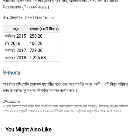
প্রতিদিন যোগদানকারী খেলোয়াড়দের বৃদ্ধির সাথে, অনলাইন কার্ড গেমিং শিল্প মোট আয়ের
উল্লেখযোগ্য বৃদ্ধি রেকর্ড করেছে।
নীচে উল্লিখিত টেবিলটি বিস্তারিত দেয়:
বছর
রাজস্ব (কোটি টাকায়)
অর্থবছর 2015
258.28
FY 2016
406.26
অর্থবছর 2017
729.36
অর্থবছর 2018
1,225.63
উপসংহার
অনলাইন রামি গেমিং প্ল্যাটফর্ম মহামারীর মধ্যে সেরা জায়গাগুলির মধ্যে একটি। এটি বিপুল পরিমাণ
নগদ উপার্জনের সুযোগ সহ সীমাহীন বিনোদন প্রদান করে।
Disclaimer:
এখানে প্রদত্ত তথ্য সঠিক কিনা তা নিশ্চিত করার জন্য সমস্ত প্রচেষ্টা করা হয়েছে। যাইহোক, তথ্যের সঠিকতা
সম্পর্কে কোন গ্যারান্টি দেওয়া হয় না। কোনো বিনিয়োগ করার আগে স্কিমের তথ্য নথির সাথে যাচাই করুন।
You Might Also Like