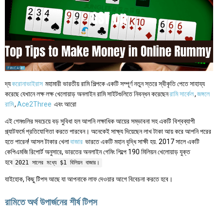
দ্য
করোনাভাইরাস
মহামারী ভারতীয় রামি শিল্পকে একটি সম্পূর্ণ নতুন স্তরে স্বীকৃতি পেতে সাহায্য
করেছে যেখানে লক্ষ লক্ষ খেলোয়াড় অনলাইন রামি সাইটগুলিতে নিবন্ধন করেছেন
রামি সার্কেল
,
জঙ্গলে
রামি
,
Ace2Three
এবং আরো
এই গেমগুলির সবচেয়ে বড় সুবিধা হল আপনি লক্ষাধিক আয়ের সম্ভাবনা সহ একটি বিশ্বব্যাপী
প্ল্যাটফর্মে প্রতিযোগিতা করতে পারবেন। অনেকেই সাক্ষ্য দিয়েছেন লাখ টাকা আয় করে আপনি পরের
হতে পারেন! আসল টাকার খেলা
বাজার
ভারতে একটি মহান বৃদ্ধি সাক্ষী হয়. 2017 সালে একটি
কেপিএমজি রিপোর্ট অনুসারে, ভারতের অনলাইন গেমিং শিল্পে 190 মিলিয়ন খেলোয়াড় যুক্ত
হবে
2021 সালের মধ্যে $1 বিলিয়ন বাজার।
যাইহোক, কিছু টিপস আছে যা আপনাকে লাফ দেওয়ার আগে বিবেচনা করতে হবে।
রামিতে অর্থ উপার্জনের শীর্ষ টিপস