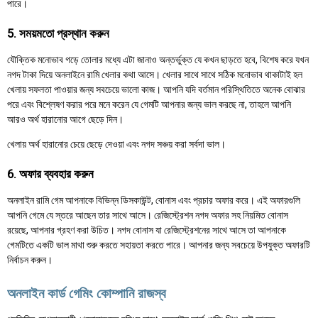
পারে।
5. সময়মতো প্রস্থান করুন
যৌক্তিক মনোভাব গড়ে তোলার মধ্যে এটা জানাও অন্তর্ভুক্ত যে কখন ছাড়তে হবে, বিশেষ করে যখন
নগদ টাকা দিয়ে অনলাইনে রামি খেলার কথা আসে। খেলার সাথে সাথে সঠিক মনোভাব থাকাটাই হল
খেলায় সফলতা পাওয়ার জন্য সবচেয়ে ভালো কাজ। আপনি যদি বর্তমান পরিস্থিতিতে অনেক বোঝার
পরে এবং বিশ্লেষণ করার পরে মনে করেন যে গেমটি আপনার জন্য ভাল করছে না, তাহলে আপনি
আরও অর্থ হারানোর আগে ছেড়ে দিন।
খেলায় অর্থ হারানোর চেয়ে ছেড়ে দেওয়া এবং নগদ সঞ্চয় করা সর্বদা ভাল।
6. অফার ব্যবহার করুন
অনলাইন রামি গেম আপনাকে বিভিন্ন ডিসকাউন্ট, বোনাস এবং প্রচার অফার করে। এই অফারগুলি
আপনি গেমে যে স্তরে আছেন তার সাথে আসে। রেজিস্ট্রেশন নগদ অফার সহ নিয়মিত বোনাস
রয়েছে, আপনার গ্রহণ করা উচিত। নগদ বোনাস যা রেজিস্ট্রেশনের সাথে আসে তা আপনাকে
গেমটিতে একটি ভাল মাথা শুরু করতে সহায়তা করতে পারে। আপনার জন্য সবচেয়ে উপযুক্ত অফারটি
নির্বাচন করুন।
অনলাইন কার্ড গেমিং কোম্পানি রাজস্ব