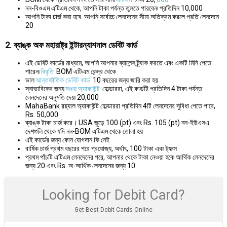
নন-বিওএম এটিএম থেকে, আপনি টাকা পর্যন্ত তুলতে পারবেন৷ প্রতিদিন 10,000
আপনি টাকা চার্জ করা হবে. আপনি সর্বোচ্চ লেনদেনের সীমা অতিক্রম করলে প্রতি লেনদেনে
20
2. ব্যাঙ্ক অফ মহারাষ্ট্র ইন্টারন্যাশনাল ডেবিট কার্ড
এই ডেবিট কার্ডের মাধ্যমে, আপনি আপনার ব্যালেন্স ট্র্যাক করতে এবং একটি মিনি পেতে
পারেন৷
বিবৃতি
BOM এটিএম কেন্দ্র থেকে
ভাল
আন্তর্জাতিক ডেবিট কার্ড
10 বছরের জন্য জারি করা হয়
স্বাভাবিকের জন্য
সঞ্চয় অ্যাকাউন্ট
হোল্ডাররা, এই কার্ডটি প্রতিদিন 4 টাকা পর্যন্ত
লেনদেনের অনুমতি দেয়৷ 20,000
MahaBank রয়্যাল অ্যাকাউন্ট হোল্ডাররা প্রতিদিন 4টি লেনদেনের সুবিধা পেতে পারে,
Rs. 50,000
ব্যাঙ্ক টাকা চার্জ করে। USA জুড়ে 100 (pt) এবং Rs. 105 (pt) নন-ইউএসএ
দেশগুলি থেকে যদি নন-BOM এটিএম থেকে তোলা হয়
এই কার্ডের জন্য কোন যোগদান ফি নেই
বার্ষিক চার্জ প্রথম বছরের পরে প্রযোজ্য, অর্থাৎ, 100 টাকা এবং ট্যাক্স
প্রথম পাঁচটি এটিএম লেনদেনের পরে, আপনার থেকে টাকা নেওয়া হবে৷ আর্থিক লেনদেনের
জন্য 20 এবং Rs. অ-আর্থিক লেনদেনের জন্য 10
Looking for Debit Card?
Get Best Debit Cards Online