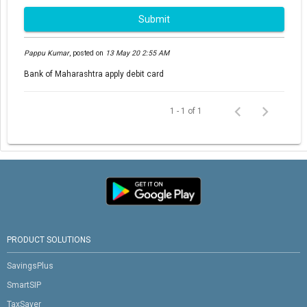
Submit
Pappu Kumar
,
posted on
13 May 20 2:55 AM
Bank of Maharashtra apply debit card
1 - 1 of 1
PRODUCT SOLUTIONS
SavingsPlus
SmartSIP
TaxSaver