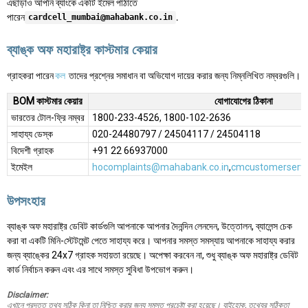
এছাড়াও আপনি ব্যাংকে একটি ইমেল পাঠাতে
পারেন
.
cardcell_mumbai@mahabank.co.in
ব্যাঙ্ক অফ মহারাষ্ট্র কাস্টমার কেয়ার
গ্রাহকরা পারেন
কল
তাদের প্রশ্নের সমাধান বা অভিযোগ দায়ের করার জন্য নিম্নলিখিত নম্বরগুলি।
BOM কাস্টমার কেয়ার
যোগাযোগের ঠিকানা
ভারতের টোল-ফ্রি নম্বর
1800-233-4526, 1800-102-2636
সাহায্য ডেস্ক
020-24480797 / 24504117 / 24504118
বিদেশী গ্রাহক
+91 22 66937000
ইমেইল
hocomplaints@mahabank.co.in
,
cmcustomerserv
উপসংহার
ব্যাঙ্ক অফ মহারাষ্ট্র ডেবিট কার্ডগুলি আপনাকে আপনার দৈনন্দিন লেনদেন, উত্তোলন, ব্যালেন্স চেক
করা বা একটি মিনি-স্টেটমেন্ট পেতে সাহায্য করে। আপনার সমস্ত সমস্যায় আপনাকে সাহায্য করার
জন্য ব্যাঙ্কের 24x7 গ্রাহক সহায়তা রয়েছে। অপেক্ষা করবেন না, শুধু ব্যাঙ্ক অফ মহারাষ্ট্র ডেবিট
কার্ড নির্বাচন করুন এবং এর সাথে সমস্ত সুবিধা উপভোগ করুন।
Disclaimer:
এখানে প্রদত্ত তথ্য সঠিক কিনা তা নিশ্চিত করার জন্য সমস্ত প্রচেষ্টা করা হয়েছে। যাইহোক, তথ্যের সঠিকতা