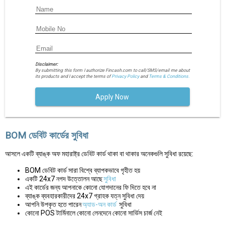
Disclaimer:
By submitting this form I authorize Fincash.com to call/SMS/email me about
its products and I accept the terms of
Privacy Policy
and
Terms & Conditions.
Apply Now
BOM ডেবিট কার্ডের সুবিধা
আসলে একটি ব্যাঙ্ক অফ মহারাষ্ট্র ডেবিট কার্ড থাকা বা থাকার অনেকগুলি সুবিধা রয়েছে:
BOM ডেবিট কার্ড সারা বিশ্বে ব্যাপকভাবে গৃহীত হয়
একটি 24x7 নগদ উত্তোলন আছে
সুবিধা
এই কার্ডের জন্য আপনাকে কোনো যোগদানের ফি দিতে হবে না
ব্যাঙ্ক ব্যবহারকারীদের 24x7 গ্রাহক যত্ন সুবিধা দেয়
আপনি উপকৃত হতে পারেন
অ্যাড-অন কার্ড
সুবিধা
কোনো POS টার্মিনালে কোনো লেনদেনে কোনো সার্ভিস চার্জ নেই