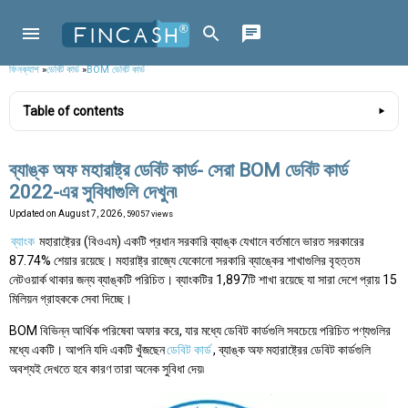
ফিনক্যাশ
»
ডেবিট কার্ড
»
BOM ডেবিট কার্ড
Table of contents
ব্যাঙ্ক অফ মহারাষ্ট্র ডেবিট কার্ড- সেরা BOM ডেবিট কার্ড
2022-এর সুবিধাগুলি দেখুন৷
Updated on
August 7, 2026
, 59057 views
ব্যাংক
মহারাষ্ট্রের (বিওএম) একটি প্রধান সরকারি ব্যাঙ্ক যেখানে বর্তমানে ভারত সরকারের
87.74% শেয়ার রয়েছে। মহারাষ্ট্র রাজ্যে যেকোনো সরকারি ব্যাঙ্কের শাখাগুলির বৃহত্তম
নেটওয়ার্ক থাকার জন্য ব্যাঙ্কটি পরিচিত। ব্যাংকটির 1,897টি শাখা রয়েছে যা সারা দেশে প্রায় 15
মিলিয়ন গ্রাহককে সেবা দিচ্ছে।
BOM বিভিন্ন আর্থিক পরিষেবা অফার করে, যার মধ্যে ডেবিট কার্ডগুলি সবচেয়ে পরিচিত পণ্যগুলির
মধ্যে একটি। আপনি যদি একটি খুঁজছেন
ডেবিট কার্ড
, ব্যাঙ্ক অফ মহারাষ্ট্রের ডেবিট কার্ডগুলি
অবশ্যই দেখতে হবে কারণ তারা অনেক সুবিধা দেয়৷