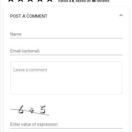
Rated
3.8
, based on
46
reviews.
POST A COMMENT
Name
Email (optional)
Enter value of expression