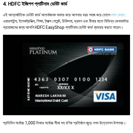
4. HDFC ইজিশপ প্লাটিনাম ডেবিট কার্ড
এই আন্তর্জাতিক ডেবিট কার্ড আশ্চর্যজনক অফার করে আপনার খরচ সহজ করে তোলে
নগদ ফেরত
.
এয়ারলাইন্স, ইলেকট্রনিক্স, শিক্ষা, ট্যাক্স পেমেন্ট, চিকিৎসা, ভ্রমণ এবং বীমার মতো বিভিন্ন কেনাকাটার
প্রয়োজনের জন্য আপনি HDFC EasyShop প্লাটিনাম ডেবিট কার্ড ব্যবহার করতে পারেন।
প্রতিদিন সর্বোচ্চ 1,000 টাকার সর্বোচ্চ সীমা সহ বণিক প্রতিষ্ঠান জুড়ে নগদ উত্তোলন উপলব্ধ।