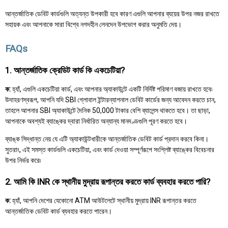
আন্তর্জাতিক ডেবিট কার্ডগুলি অত্যন্ত উপকারী হবে কারণ এগুলি আপনার ব্যয়ের উপর নজর রাখতে
সহায়ক এবং আপনাকে সারা বিশ্বে নগদহীন লেনদেন উপভোগ করার অনুমতি দেয়।
FAQs
1. আন্তর্জাতিক ক্রেডিট কার্ড কি একচেটিয়া?
ক:
হ্যাঁ, এগুলি একচেটিয়া কার্ড, এবং আপনার অ্যাকাউন্টে একটি নির্দিষ্ট পরিমাণ বজায় রাখতে হবে৷
উদাহরণস্বরূপ, আপনি যদি SBI গ্লোবাল ইন্টারন্যাশনাল ডেবিট কার্ডের জন্য আবেদন করতে চান,
তাহলে আপনার SBI অ্যাকাউন্টে দৈনিক 50,000 টাকার বেশি ব্যালেন্স থাকতে হবে। তা ছাড়া,
আপনাকে অবশ্যই ব্যাঙ্কের দ্বারা নির্ধারিত অন্যান্য মানদণ্ডগুলি পূরণ করতে হবে।
ব্যাঙ্ক সিদ্ধান্ত নেয় যে এটি অ্যাকাউন্টধারীকে আন্তর্জাতিক ডেবিট কার্ড প্রদান করবে কিনা।
সুতরাং, এই সমস্ত কার্ডগুলি একচেটিয়া, এবং কার্ড দেওয়া সম্পূর্ণরূপে সংশ্লিষ্ট ব্যাঙ্কের বিবেচনার
উপর নির্ভর করে৷
2. আমি কি INR কে স্থানীয় মুদ্রায় রূপান্তর করতে কার্ড ব্যবহার করতে পারি?
ক:
হ্যাঁ, আপনি দেশের যেকোনো ATM আউটলেটে স্থানীয় মুদ্রায় INR রূপান্তর করতে
আন্তর্জাতিক ডেবিট কার্ড ব্যবহার করতে পারেন।