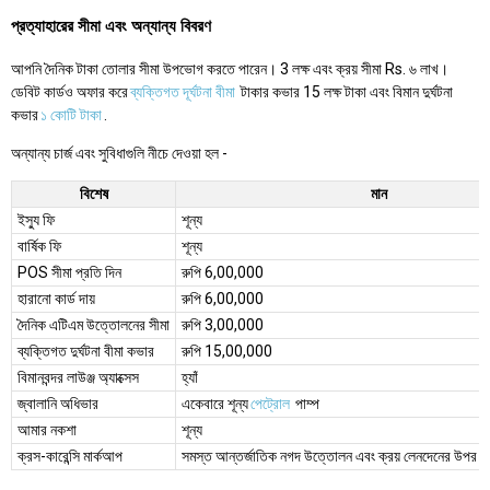
প্রত্যাহারের সীমা এবং অন্যান্য বিবরণ
আপনি দৈনিক টাকা তোলার সীমা উপভোগ করতে পারেন। 3 লক্ষ এবং ক্রয় সীমা Rs. ৬ লাখ।
ডেবিট কার্ডও অফার করে
ব্যক্তিগত দূর্ঘটনা বীমা
টাকার কভার 15 লক্ষ টাকা এবং বিমান দুর্ঘটনা
কভার
১ কোটি টাকা
.
অন্যান্য চার্জ এবং সুবিধাগুলি নীচে দেওয়া হল -
বিশেষ
মান
ইস্যু ফি
শূন্য
বার্ষিক ফি
শূন্য
POS সীমা প্রতি দিন
রুপি 6,00,000
হারানো কার্ড দায়
রুপি 6,00,000
দৈনিক এটিএম উত্তোলনের সীমা
রুপি 3,00,000
ব্যক্তিগত দুর্ঘটনা বীমা কভার
রুপি 15,00,000
বিমানবন্দর লাউঞ্জ অ্যাক্সেস
হ্যাঁ
জ্বালানি অধিভার
একেবারে শূন্য
পেট্রোল
পাম্প
আমার নকশা
শূন্য
ক্রস-কারেন্সি মার্কআপ
সমস্ত আন্তর্জাতিক নগদ উত্তোলন এবং ক্রয় লেনদেনের উপর 3.