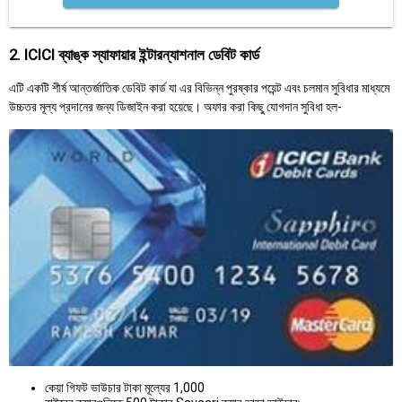
2. ICICI ব্যাঙ্ক স্যাফায়ার ইন্টারন্যাশনাল ডেবিট কার্ড
এটি একটি শীর্ষ আন্তর্জাতিক ডেবিট কার্ড যা এর বিভিন্ন পুরষ্কার পয়েন্ট এবং চলমান সুবিধার মাধ্যমে
উচ্চতর মূল্য প্রদানের জন্য ডিজাইন করা হয়েছে। অফার করা কিছু যোগদান সুবিধা হল-
কেয়া গিফট ভাউচার টাকা মূল্যের 1,000