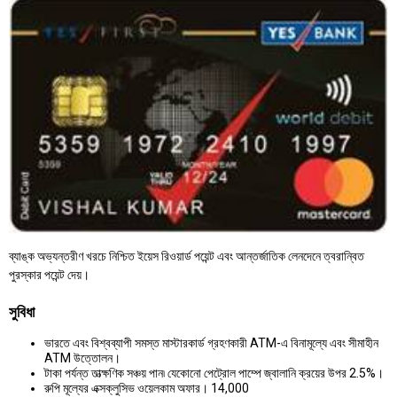
ব্যাঙ্ক অভ্যন্তরীণ খরচে নিশ্চিত ইয়েস রিওয়ার্ড পয়েন্ট এবং আন্তর্জাতিক লেনদেনে ত্বরান্বিত
পুরস্কার পয়েন্ট দেয়।
সুবিধা
ভারতে এবং বিশ্বব্যাপী সমস্ত মাস্টারকার্ড গ্রহণকারী ATM-এ বিনামূল্যে এবং সীমাহীন
ATM উত্তোলন।
টাকা পর্যন্ত তাত্ক্ষণিক সঞ্চয় পান৷ যেকোনো পেট্রোল পাম্পে জ্বালানি ক্রয়ের উপর 2.5%।
রুপি মূল্যের এক্সক্লুসিভ ওয়েলকাম অফার। 14,000