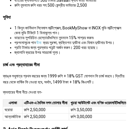
বাইরের ক্যাবগুলিতে 500 টাকার Savaari ক্যাব ভাড়া ভাউচার৷
রুপি ন্যূনতম রুপি খরচ সহ 500 কেন্দ্রীয় ভাউচার৷ 2,500
সুবিধা
1 কিনুন কার্নিভাল সিনেমাস মাল্টিপ্লেক্স, BookMyShow বা INOX মুভি মাল্টিপ্লেক্সে
কেনা মুভি টিকিটে 1 বিনামূল্যে পান।
ভারতের সুপরিচিত রেস্তোরাঁগুলিতে ন্যূনতম 15% সাশ্রয় করুন৷
প্রশংসাসূচক পান
বীমা
ক্রয় সুরক্ষা, ব্যক্তিগত দুর্ঘটনা এবং বিমান দুর্ঘটনার উপর।
প্রতি টাকার জন্য পুরস্কার পয়েন্ট অর্জন করুন। 200 খরচ হয়েছে।
জ্বালানি ক্রয়ের উপর সারচার্জ শূন্য।
চার্জ এবং প্রত্যাহারের সীমা
ব্যাঙ্ক শুধুমাত্র প্রথম বছরের জন্য 1999 রুপি + 18% GST যোগদান ফি চার্জ করবে। দ্বিতীয়
বছর থেকে বার্ষিক ফি নেওয়া হবে, অর্থাৎ, 1499 টাকা + 18% জিএসটি।
ব্যবহারের সীমা নীচে দেওয়া হল-
এলাকা
এটিএম-এ দৈনিক নগদ তোলার সীমা
খুচরা আউটলেট এবং বণিক ওয়েবসাইটগুলিতে দৈ
ঘরোয়া
রুপি 2,50,000
রুপি 3,50,000
আন্তর্জাতিক
রুপি 2,50,000
রুপি 3,00,000