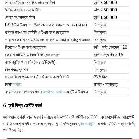
দৈনিক এটিএম নগদ উত্তোলনের সীমা
রুপি 2,50,000
দৈনিক ক্রয় লেনদেনের সীমা
রুপি 2,50,000
দৈনিক স্থানান্তর সীমা
রুপি 1,50,000
HSBC এটিএম নগদ উত্তোলন এবং ব্যালেন্স তদন্ত (ভারত)
বিনামূল্যে
ভারতে নন-এইচএসবিসি এটিএম নগদ উত্তোলন
বিনামূল্যে
ভারতে যেকোন নন-এইচএসবিসি ভিসা এটিএম-এ ব্যালেন্স তদন্ত
বিনামূল্যে
বিদেশে এটিএম নগদ উত্তোলন
রুপি প্রতি লেনদেন 120
যেকোন এটিএম-এ বিদেশী ব্যালেন্স তদন্ত
রুপি তদন্ত প্রতি 15
কার্ড প্রতিস্থাপন ফি (ভারত/বিদেশী)
বিনামূল্যে
পিন প্রতিস্থাপন
বিনামূল্যে
সেলস স্লিপ পুনরুদ্ধার / চার্জ ব্যাক প্রসেসিং ফি
225 টাকা
হিসাব
বিবৃতি
মাসিক - বিনামূল্যে
কারণে লেনদেন প্রত্যাখ্যান
অপর্যাপ্ত তহবিল
একটি এটিএম এ
বিনামূল্যে
6. হ্যাঁ বিশ্ব ডেবিট কার্ড
হ্যাঁ ওয়ার্ল্ড ডেবিট কার্ড হল সঠিক পছন্দ যদি আপনি লাইফস্টাইল বেনিফিট এবং ডোমেস্টিক এয়ারপোর্ট
লাউঞ্জে কমপ্লিমেন্টারি অ্যাক্সেসের মতো সুবিধাগুলি খুঁজছেন,
ডিসকাউন্ট
সিনেমার টিকিট, গল্ফ কোর্সের
পাস ইত্যাদিতে