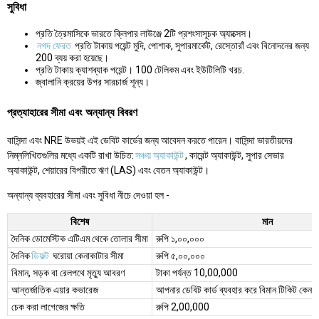
সুবিধা
প্রতি ত্রৈমাসিকে ভারতে ক্লিপার লাউঞ্জে 2টি প্রশংসাসূচক অ্যাক্সেস।
নগদ ফেরত
প্রতি টাকায় পয়েন্ট মুদি, পোশাক, সুপারমার্কেট, রেস্তোরাঁ এবং বিনোদনের জন্য
200 ব্যয় করা হয়েছে।
প্রতি টাকায় ক্যাশব্যাক পয়েন্ট। 100 টেলিকম এবং ইউটিলিটি খরচ.
জ্বালানি ক্রয়ের উপর সারচার্জ শূন্য।
প্রত্যাহারের সীমা এবং অন্যান্য বিবরণ
বাসিন্দা এবং NRE উভয়ই এই ডেবিট কার্ডের জন্য আবেদন করতে পারেন। বাসিন্দা ভারতীয়দের
নিম্নলিখিতগুলির মধ্যে একটি রাখা উচিত:
সঞ্চয় অ্যাকাউন্ট
, কারেন্ট অ্যাকাউন্ট, সুপার সেভার
অ্যাকাউন্ট, শেয়ারের বিপরীতে ঋণ (LAS) এবং বেতন অ্যাকাউন্ট।
অন্যান্য ব্যবহারের সীমা এবং সুবিধা নীচে দেওয়া হল -
বিশেষ
মান
দৈনিক ডোমেস্টিক এটিএম থেকে তোলার সীমা
রুপি ১,০০,০০০
দৈনিক
ডিফল্ট
ঘরোয়া কেনাকাটার সীমা
রুপি ৫,০০,০০০
বিমান, সড়ক বা রেলপথে মৃত্যু আবরণ
টাকা পর্যন্ত 10,00,000
আন্তর্জাতিক এয়ার কভারেজ
আপনার ডেবিট কার্ড ব্যবহার করে বিমান টিকিট কেনা
চেক করা লাগেজের ক্ষতি
রুপি 2,00,000