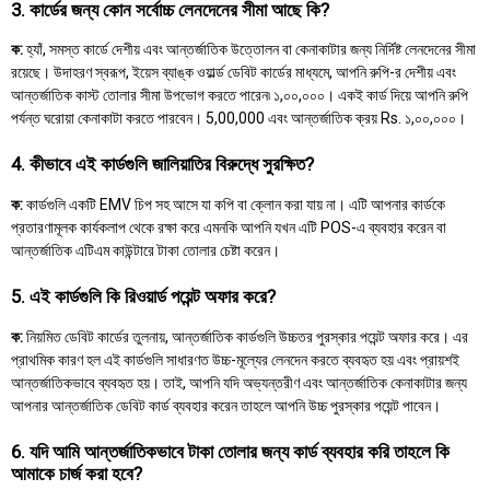
3. কার্ডের জন্য কোন সর্বোচ্চ লেনদেনের সীমা আছে কি?
ক:
হ্যাঁ, সমস্ত কার্ডে দেশীয় এবং আন্তর্জাতিক উত্তোলন বা কেনাকাটার জন্য নির্দিষ্ট লেনদেনের সীমা
রয়েছে। উদাহরণ স্বরূপ, ইয়েস ব্যাঙ্ক ওয়ার্ল্ড ডেবিট কার্ডের মাধ্যমে, আপনি রুপি-র দেশীয় এবং
আন্তর্জাতিক কাস্ট তোলার সীমা উপভোগ করতে পারেন৷ ১,০০,০০০। একই কার্ড দিয়ে আপনি রুপি
পর্যন্ত ঘরোয়া কেনাকাটা করতে পারবেন। 5,00,000 এবং আন্তর্জাতিক ক্রয় Rs. ১,০০,০০০।
4. কীভাবে এই কার্ডগুলি জালিয়াতির বিরুদ্ধে সুরক্ষিত?
ক:
কার্ডগুলি একটি EMV চিপ সহ আসে যা কপি বা ক্লোন করা যায় না। এটি আপনার কার্ডকে
প্রতারণামূলক কার্যকলাপ থেকে রক্ষা করে এমনকি আপনি যখন এটি POS-এ ব্যবহার করেন বা
আন্তর্জাতিক এটিএম কাউন্টারে টাকা তোলার চেষ্টা করেন।
5. এই কার্ডগুলি কি রিওয়ার্ড পয়েন্ট অফার করে?
ক:
নিয়মিত ডেবিট কার্ডের তুলনায়, আন্তর্জাতিক কার্ডগুলি উচ্চতর পুরস্কার পয়েন্ট অফার করে। এর
প্রাথমিক কারণ হল এই কার্ডগুলি সাধারণত উচ্চ-মূল্যের লেনদেন করতে ব্যবহৃত হয় এবং প্রায়শই
আন্তর্জাতিকভাবে ব্যবহৃত হয়। তাই, আপনি যদি অভ্যন্তরীণ এবং আন্তর্জাতিক কেনাকাটার জন্য
আপনার আন্তর্জাতিক ডেবিট কার্ড ব্যবহার করেন তাহলে আপনি উচ্চ পুরস্কার পয়েন্ট পাবেন।
6. যদি আমি আন্তর্জাতিকভাবে টাকা তোলার জন্য কার্ড ব্যবহার করি তাহলে কি
আমাকে চার্জ করা হবে?