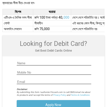
ব্যবহারের সীমা নীচে দেওয়া হল-
বিশেষ
ঘরোয়া
আ
এটিএম-এ দৈনিক নগদ সীমা
রুপি 100 টাকা পর্যন্ত 40,
000
দেশে দেশে পরিবর্তিত হয়। সর্বো
পোস্ট
সীমাহীন
এই ধরনের কোন সীমা, কিন্তু স্থানী
অনলাইন লেনদেন
রুপি 75,000
দেশে দেশে পরিবর্তিত হয়
Looking for Debit Card?
Get Best Debit Cards Online
Disclaimer:
By submitting this form I authorize Fincash.com to call/SMS/email me about
its products and I accept the terms of
Privacy Policy
and
Terms & Conditions.
Apply Now