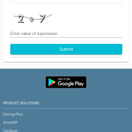
Enter value of expression
Submit
PRODUCT SOLUTIONS
SavingsPlus
SmartSIP
TaxSaver