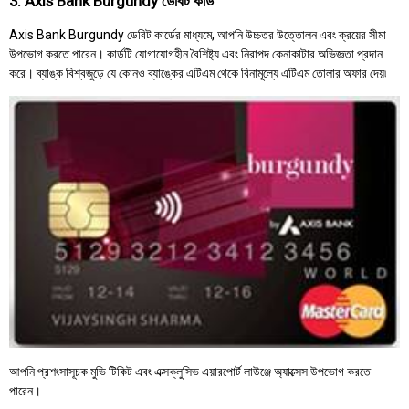
3. Axis Bank Burgundy ডেবিট কার্ড
Axis Bank Burgundy ডেবিট কার্ডের মাধ্যমে, আপনি উচ্চতর উত্তোলন এবং ক্রয়ের সীমা
উপভোগ করতে পারেন। কার্ডটি যোগাযোগহীন বৈশিষ্ট্য এবং নিরাপদ কেনাকাটার অভিজ্ঞতা প্রদান
করে। ব্যাঙ্ক বিশ্বজুড়ে যে কোনও ব্যাঙ্কের এটিএম থেকে বিনামূল্যে এটিএম তোলার অফার দেয়৷
আপনি প্রশংসাসূচক মুভি টিকিট এবং এক্সক্লুসিভ এয়ারপোর্ট লাউঞ্জে অ্যাক্সেস উপভোগ করতে
পারেন।