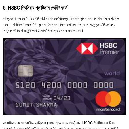
5. HSBC প্রিমিয়ার প্লাটিনাম ডেবিট কার্ড
আন্তর্জাতিকভাবে বৈধ ডেবিট কার্ড আপনাকে বিভিন্ন লেনদেনে সুবিধা এবং বিশেষাধিকার প্রদান
করে। আপনি এইচএসবিসি গ্রুপ এটিএম এবং ভিসা নেটওয়ার্কের সাথে সংযুক্ত এটিএম এবং
বিশ্বব্যাপী ভিসা মার্চেন্ট আউটলেটগুলিতে অ্যাক্সেস করতে পারেন।
আবাসিক এবং অনাবাসিক ব্যক্তিরা (অপ্রাপ্তবয়স্ক বাদে) যারা HSBC প্রিমিয়ার সেভিংস