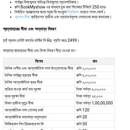
গার্হস্থ্য বিমানবন্দর লাউঞ্জে বিনামূল্যে প্রবেশাধিকার।
রুপি BookMyshow এর মাধ্যমে বুক করা সিনেমার টিকিটে 250 ছাড়৷
নির্বাচিত অ্যাক্সেসের জন্য সবুজ ফি মওকুফ
প্রিমিয়াম
ভারতে গলফ কোর্স।
ব্যাপক বীমা
ব্যক্তিগত দুর্ঘটনা এবং প্রতারণামূলক লেনদেনের জন্য কভারেজ।
প্রত্যাহারের সীমা এবং অন্যান্য বিবরণ
হ্যাঁ প্রথম ডেবিট কার্ডের বার্ষিক ফি Rs. প্রতি বছর 2499।
অন্যান্য ব্যবহারের সীমা এবং বিশদ বিবরণ নীচে দেওয়া হল -
বিশেষ
মান
দৈনিক দেশীয় এবং আন্তর্জাতিক নগদ উত্তোলনের সীমা
রুপি ১,০০,০০০
দৈনিক গার্হস্থ্য ক্রয়ের সীমা
রুপি ৫,০০,০০০
দৈনিক আন্তর্জাতিক ক্রয় সীমা
রুপি ১,০০,০০০
হারিয়ে যাওয়া কার্ড দায় সুরক্ষা
টাকা পর্যন্ত ৫,০০,০০০
ক্রয় সুরক্ষা বীমা
টাকা পর্যন্ত ২৫,০০০
বিমান দুর্ঘটনা মৃত্যু বীমা
টাকা পর্যন্ত 1,00,00,000
আন্তর্জাতিক নগদ তোলার চার্জ
রুপি 120
আন্তর্জাতিক ভারসাম্য অনুসন্ধান
রুপি 20
ফিজিক্যাল পিন রিজেনারেশন ফি
রুপি 50