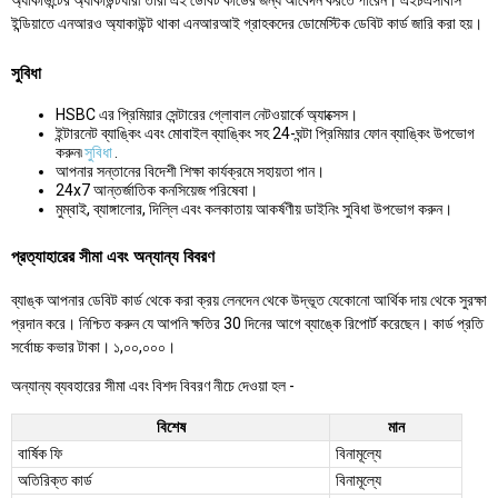
অ্যাকাউন্টের অ্যাকাউন্টধারী তারা এই ডেবিট কার্ডের জন্য আবেদন করতে পারেন। এইচএসবিসি
ইন্ডিয়াতে এনআরও অ্যাকাউন্ট থাকা এনআরআই গ্রাহকদের ডোমেস্টিক ডেবিট কার্ড জারি করা হয়।
সুবিধা
HSBC এর প্রিমিয়ার সেন্টারের গ্লোবাল নেটওয়ার্কে অ্যাক্সেস।
ইন্টারনেট ব্যাঙ্কিং এবং মোবাইল ব্যাঙ্কিং সহ 24-ঘন্টা প্রিমিয়ার ফোন ব্যাঙ্কিং উপভোগ
করুন৷
সুবিধা
.
আপনার সন্তানের বিদেশী শিক্ষা কার্যক্রমে সহায়তা পান।
24x7 আন্তর্জাতিক কনসিয়েজ পরিষেবা।
মুম্বাই, ব্যাঙ্গালোর, দিল্লি এবং কলকাতায় আকর্ষণীয় ডাইনিং সুবিধা উপভোগ করুন।
প্রত্যাহারের সীমা এবং অন্যান্য বিবরণ
ব্যাঙ্ক আপনার ডেবিট কার্ড থেকে করা ক্রয় লেনদেন থেকে উদ্ভূত যেকোনো আর্থিক দায় থেকে সুরক্ষা
প্রদান করে। নিশ্চিত করুন যে আপনি ক্ষতির 30 দিনের আগে ব্যাঙ্কে রিপোর্ট করেছেন। কার্ড প্রতি
সর্বোচ্চ কভার টাকা। ১,০০,০০০।
অন্যান্য ব্যবহারের সীমা এবং বিশদ বিবরণ নীচে দেওয়া হল -
বিশেষ
মান
বার্ষিক ফি
বিনামূল্যে
অতিরিক্ত কার্ড
বিনামূল্যে