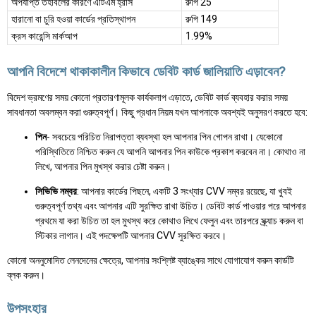
অপর্যাপ্ত তহবিলের কারণে এটিএম হ্রাস
রুপি 25
হারানো বা চুরি হওয়া কার্ডের প্রতিস্থাপন
রুপি 149
ক্রস কারেন্সি মার্কআপ
1.99%
আপনি বিদেশে থাকাকালীন কিভাবে ডেবিট কার্ড জালিয়াতি এড়াবেন?
বিদেশ ভ্রমণের সময় কোনো প্রতারণামূলক কার্যকলাপ এড়াতে, ডেবিট কার্ড ব্যবহার করার সময়
সাবধানতা অবলম্বন করা গুরুত্বপূর্ণ। কিছু প্রধান নিয়ম যখন আপনাকে অবশ্যই অনুসরণ করতে হবে:
পিন
- সবচেয়ে পরিচিত নিরাপত্তা ব্যবস্থা হল আপনার পিন গোপন রাখা। যেকোনো
পরিস্থিতিতে নিশ্চিত করুন যে আপনি আপনার পিন কাউকে প্রকাশ করবেন না। কোথাও না
লিখে, আপনার পিন মুখস্থ করার চেষ্টা করুন।
সিভিভি নম্বর
: আপনার কার্ডের পিছনে, একটি 3 সংখ্যার CVV নম্বর রয়েছে, যা খুবই
গুরুত্বপূর্ণ তথ্য এবং আপনার এটি সুরক্ষিত রাখা উচিত। ডেবিট কার্ড পাওয়ার পরে আপনার
প্রথমে যা করা উচিত তা হল মুখস্থ করে কোথাও লিখে ফেলুন এবং তারপরে স্ক্র্যাচ করুন বা
স্টিকার লাগান। এই পদক্ষেপটি আপনার CVV সুরক্ষিত করবে।
কোনো অননুমোদিত লেনদেনের ক্ষেত্রে, আপনার সংশ্লিষ্ট ব্যাঙ্কের সাথে যোগাযোগ করুন কার্ডটি
ব্লক করুন।
উপসংহার