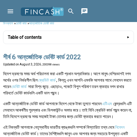
ফিনক্যাশ
»
ডেবিট কার্ড
»
আন্তর্জাতিক ডেবিট কার্ড
Table of contents
শীর্ষ 6 আন্তর্জাতিক ডেবিট কার্ড 2022
Updated on
August 3, 2026
, 200398 views
বিদেশ ভ্রমণের সময় অর্থ পরিচালনা করা একটি প্রধান অগ্রাধিকার। আগে মানুষ বেশিরভাগই নগদ
অর্থের ওপর নির্ভরশীল ছিল
ক্রেডিট কার্ড
, কিন্তু এখন আপনি এমনকি আপনার সাথে লেনদেন করতে
পারেন
ডেবিট কার্ড
সারা বিশ্ব জুড়ে. এছাড়াও, পকেটে বিপুল পরিমাণ তরল ব্যবহার নগদ রাখার
পরিবর্তে ডেবিট কার্ডগুলি একটি ভাল পছন্দ।
একটি আন্তর্জাতিক ডেবিট কার্ড আপনাকে বিদেশ থেকে টাকা তুলতে পারবেন
এটিএম
কেন্দ্রগুলি এটি
লেনদেনে আকর্ষণীয় পুরস্কার এবং ডিসকাউন্টও অফার করে। তাই যিনি ক্রেডিট কার্ড পছন্দ করেন না,
তিনি বিদেশে ভ্রমণের সময় সহজেই টাকা তোলার জন্য ডেবিট ব্যবহার করতে পারেন।
এই নিবন্ধটি আপনাকে নেতৃস্থানীয় ভারতীয় ব্যাঙ্কগুলি সম্পর্কে বিস্তারিত তথ্য দেবে
নিবেদন
আন্তর্জাতিক ডেবিট কার্ড। তাদের বৈশিষ্ট্যগুলি জানুন এবং আপনার জন্য সবচেয়ে উপযুক্ত একটি