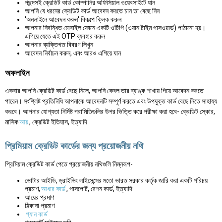
পছন্দসই ক্রেডিট কার্ড কোম্পানির অফিসিয়াল ওয়েবসাইটে যান
আপনি যে ধরনের ক্রেডিট কার্ড আবেদন করতে চান তা বেছে নিন
'অনলাইনে আবেদন করুন' বিকল্পে ক্লিক করুন
আপনার নিবন্ধিত মোবাইল ফোনে একটি ওটিপি (ওয়ান টাইম পাসওয়ার্ড) পাঠানো হয়।
এগিয়ে যেতে এই OTP ব্যবহার করুন
আপনার ব্যক্তিগত বিবরণ লিখুন
আবেদন নির্বাচন করুন, এবং আরও এগিয়ে যান
অফলাইন
একবার আপনি ক্রেডিট কার্ড বেছে নিলে, আপনি কেবল তার ব্যাঙ্ক শাখায় গিয়ে আবেদন করতে
পারেন। সংশ্লিষ্ট প্রতিনিধি আপনাকে আবেদনটি সম্পূর্ণ করতে এবং উপযুক্ত কার্ড বেছে নিতে সাহায্য
করবে। আপনার যোগ্যতা নির্দিষ্ট পরামিতিগুলির উপর ভিত্তি করে পরীক্ষা করা হবে- ক্রেডিট স্কোর,
মাসিক
আয়
, ক্রেডিট ইতিহাস, ইত্যাদি
প্রিমিয়াম ক্রেডিট কার্ডের জন্য প্রয়োজনীয় নথি
প্রিমিয়াম ক্রেডিট কার্ড পেতে প্রয়োজনীয় নথিগুলি নিম্নরূপ-
ভোটার আইডি, ড্রাইভিং লাইসেন্সের মতো ভারত সরকার কর্তৃক জারি করা একটি পরিচয়
প্রমাণ,
আধার কার্ড
, পাসপোর্ট, রেশন কার্ড, ইত্যাদি
আয়ের প্রমাণ
ঠিকানা প্রমাণ
প্যান কার্ড