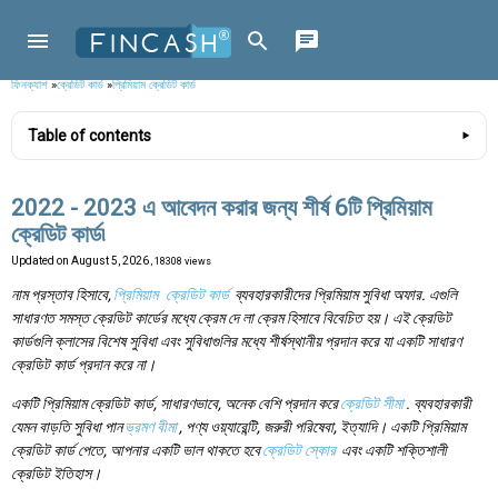
ফিনক্যাশ
»
ক্রেডিট কার্ড
»
প্রিমিয়াম ক্রেডিট কার্ড
Table of contents
2022 - 2023 এ আবেদন করার জন্য শীর্ষ 6টি প্রিমিয়াম
ক্রেডিট কার্ড৷
Updated on
August 5, 2026
, 18308 views
নাম প্রস্তাব হিসাবে,
প্রিমিয়াম
ক্রেডিট কার্ড
ব্যবহারকারীদের প্রিমিয়াম সুবিধা অফার. এগুলি
সাধারণত সমস্ত ক্রেডিট কার্ডের মধ্যে ক্রেম দে লা ক্রেম হিসাবে বিবেচিত হয়। এই ক্রেডিট
কার্ডগুলি ক্লাসের বিশেষ সুবিধা এবং সুবিধাগুলির মধ্যে শীর্ষস্থানীয় প্রদান করে যা একটি সাধারণ
ক্রেডিট কার্ড প্রদান করে না।
একটি প্রিমিয়াম ক্রেডিট কার্ড, সাধারণভাবে, অনেক বেশি প্রদান করে
ক্রেডিট সীমা
. ব্যবহারকারী
যেমন বাড়তি সুবিধা পান
ভ্রমণ বীমা
, পণ্য ওয়্যারেন্টি, জরুরী পরিষেবা, ইত্যাদি। একটি প্রিমিয়াম
ক্রেডিট কার্ড পেতে, আপনার একটি ভাল থাকতে হবে
ক্রেডিট স্কোর
এবং একটি শক্তিশালী
ক্রেডিট ইতিহাস।