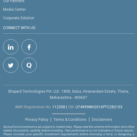
Our Partners
Media Center
Corporate Solution
CONNECT WITH US
Shepard Technologies Pvt. Ltd : 1808, Solus, Hiranandani Estate, Thane,
Maharashtra - 400607
AMFI Registration No.
112358
|
CIN:
U74999MH2016PTC282153
Privacy Policy
Terms & Conditions
Disclaimers
Mutual fund investments are subject to market risks. Please read the scheme information and other
related documents carefully before investing. Past performance is not indicative of future returns.
Please consider your specific investment requirements before choosing a fund, or designing a