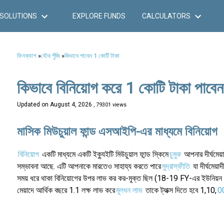
SOLUTIONS
EXPLORE FUNDS
CALCULATORS
ফিনক্যাশ
»
যৌথ পুঁজি
»
কিভাবে পাবেন 1 কোটি টাকা
কিভাবে বিনিয়োগ করে 1 কোটি টাকা পাবেন
Updated on
August 4, 2026
, 79301 views
মাসিক মিউচুয়াল ফান্ড এসআইপি-এর মাধ্যমে বিনিয়োগ
বিনিয়োগ
একটি মাধ্যমে একটি ইক্যুইটি মিউচুয়াল ফান্ড স্কিমে
চুমুক
আপনার দীর্ঘমেয়া
সম্ভাবনা আছে. এটি আপনাকে মারতেও সাহায্য করতে পারে
মুদ্রাস্ফীতি
যা দীর্ঘমেয়
সময় ধরে থাকা বিনিয়োগের উপর লাভ কর কর-মুক্ত ছিল (18-19 FY-এর ইউনিয়ন 
মেয়াদে আর্থিক বছরে 1.1 লক্ষ লাভ করে
মূলধন লাভ
তাকে ট্যাক্স দিতে হবে 1,10,
0