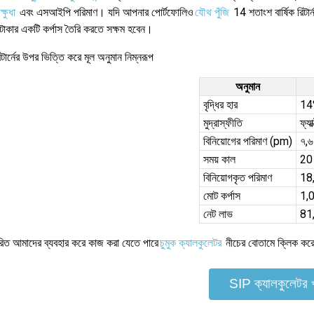
ক্ষুধা
এবং এসআইপি পরিমাণ। যদি আপনার পোর্টফোলিও
যৌথ পুঁজি
14 শতাংশ বার্ষিক রিটা
টাকার একটি কর্পাস তৈরি করতে সক্ষম হবেন।
টার্নের উপর ভিত্তি করে মূল অনুমান নিম্নরূপ
অনুমান
বৃদ্ধির হার
14
মুদ্রাস্ফীতি
ফ্যা
বিনিয়োগের পরিমাণ (pm)
৭,
সময় কাল
20
বিনিয়োগকৃত পরিমাণ
18
মোট কর্পাস
1,
নেট লাভ
81
িত আমাদের ব্যবহার করে কাজ করা যেতে পারে
চুমুক ক্যালকুলেটর
নীচের বোতামে ক্লিক কর
SIP ক্যালকুলেটর খ