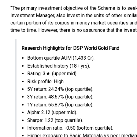
"The primary investment objective of the Scheme is to seek 
Investment Manager, also invest in the units of other simil
certain portion of its corpus in money market securities a
time to time. However, there is no assurance that the inves
Research Highlights for DSP World Gold Fund
Bottom quartile AUM (₹1,433 Cr).
Established history (18+ yrs).
Rating: 3★ (upper mid).
Risk profile: High.
5Y return: 24.24% (top quartile).
3Y return: 48.67% (top quartile).
1Y return: 65.87% (top quartile).
Alpha: 2.12 (upper mid).
Sharpe: 1.22 (top quartile).
Information ratio: -0.50 (bottom quartile).
Higher exposure to Basic Materials vs peer median