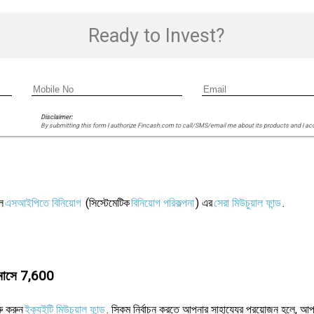
Ready to Invest?
Disclaimer:
By submitting this form I authorize Fincash.com to call/SMS/email me about its products and I ac
ল
এসআইপিতে বিনিয়োগ
(সিস্টেমেটিক
বিনিয়োগ পরিকল্পনা
) এর
সেরা মিউচুয়াল ফান্ড
.
ি মাসে 7,600
ু করুন
ইক্যুইটি মিউচুয়াল ফান্ড
. স্কিম নির্বাচন করতে আপনার সাহায্যের প্রয়োজন হলে, আপন