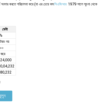
র্ন অফার করতে পরিচালনা করে (যা এর চেয়ে কম
সিএজিআর
1979 সালে সূচনা থেকে
ডেটা
%
ক্টরড নয়
৬০০
 বছর
,24,000
00,04,232
,80,232
ে
ুলুন