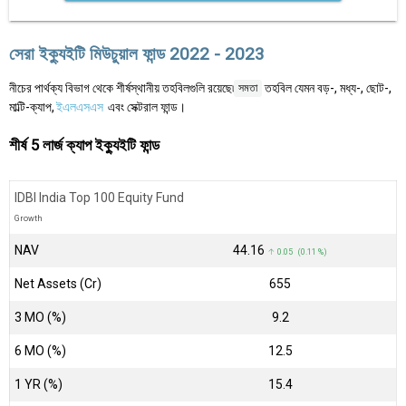
সেরা ইক্যুইটি মিউচুয়াল ফান্ড 2022 - 2023
নীচের পার্থক্য বিভাগ থেকে শীর্ষস্থানীয় তহবিলগুলি রয়েছে৷
তহবিল যেমন বড়-, মধ্য-, ছোট-,
সমতা
মাল্টি-ক্যাপ,
ইএলএসএস
এবং সেক্টরাল ফান্ড।
শীর্ষ 5 লার্জ ক্যাপ ইক্যুইটি ফান্ড
IDBI India Top 100 Equity Fund
Growth
NAV
₹44.16
↑ 0.05 (0.11 %)
Net Assets (Cr)
₹655
3 MO (%)
9.2
6 MO (%)
12.5
1 YR (%)
15.4