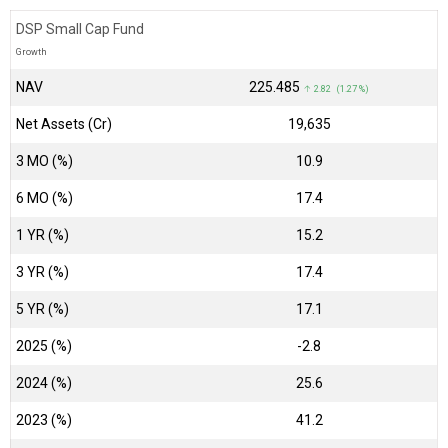
DSP Small Cap Fund
Growth
NAV
₹225.485
↑ 2.82 (1.27 %)
Net Assets (Cr)
₹19,635
3 MO (%)
10.9
6 MO (%)
17.4
1 YR (%)
15.2
3 YR (%)
17.4
5 YR (%)
17.1
2025 (%)
-2.8
2024 (%)
25.6
2023 (%)
41.2