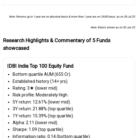
Note: Returns up to 1 year are on absolute basis & more than 1 year are on CAGR basis. as on 28 Jul 23
Note: Ratio's shown as on 30 Jun 23
Research Highlights & Commentary of 5 Funds
showcased
IDBI India Top 100 Equity Fund
Bottom quartile AUM (₹655 Cr).
Established history (14+ yrs).
Rating: 3★ (lower mid).
Risk profile: Moderately High.
5Y return: 12.61% (lower mid).
3Y return: 21.88% (top quartile).
1Y return: 15.39% (top quartile).
Alpha: 2.11 (lower mid).
Sharpe: 1.09 (top quartile).
Information ratio: 0.14 (bottom quartile).