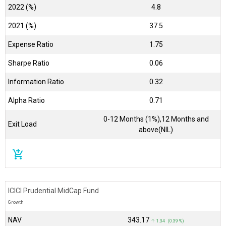
2022 (%)
4.8
2021 (%)
37.5
Expense Ratio
1.75
Sharpe Ratio
0.06
Information Ratio
0.32
Alpha Ratio
0.71
0-12 Months (1%),12 Months and
Exit Load
above(NIL)
add_shopping_cart
ICICI Prudential MidCap Fund
Growth
NAV
₹343.17
↑ 1.34 (0.39 %)