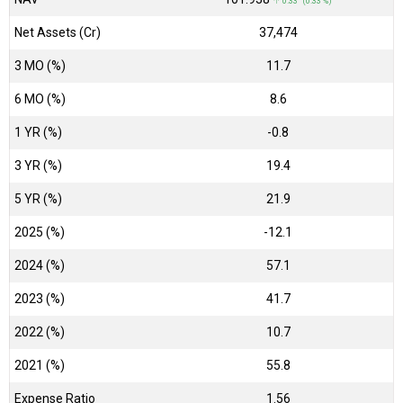
↑ 0.33 (0.33 %)
Net Assets (Cr)
₹37,474
3 MO (%)
11.7
6 MO (%)
8.6
1 YR (%)
-0.8
3 YR (%)
19.4
5 YR (%)
21.9
2025 (%)
-12.1
2024 (%)
57.1
2023 (%)
41.7
2022 (%)
10.7
2021 (%)
55.8
Expense Ratio
1.56