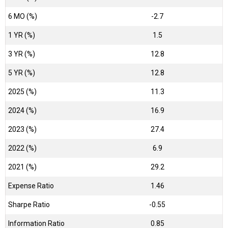
6 MO (%)
-2.7
1 YR (%)
1.5
3 YR (%)
12.8
5 YR (%)
12.8
2025 (%)
11.3
2024 (%)
16.9
2023 (%)
27.4
2022 (%)
6.9
2021 (%)
29.2
Expense Ratio
1.46
Sharpe Ratio
-0.55
Information Ratio
0.85