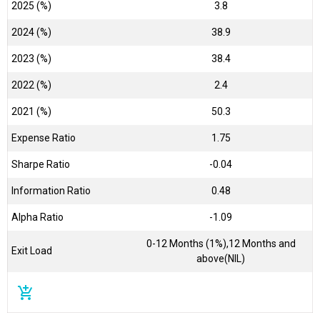
2025 (%)
3.8
2024 (%)
38.9
2023 (%)
38.4
2022 (%)
2.4
2021 (%)
50.3
Expense Ratio
1.75
Sharpe Ratio
-0.04
Information Ratio
0.48
Alpha Ratio
-1.09
0-12 Months (1%),12 Months and
Exit Load
above(NIL)
add_shopping_cart