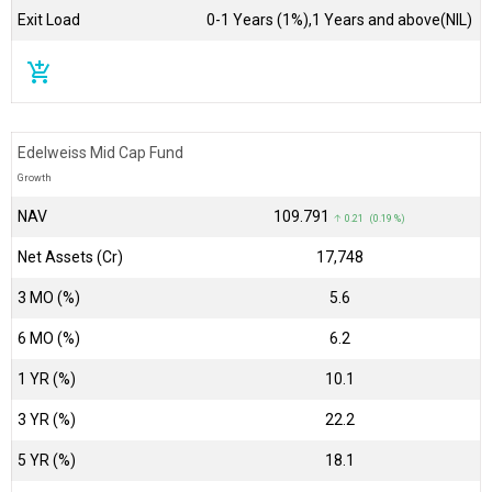
Exit Load
0-1 Years (1%),1 Years and above(NIL)
add_shopping_cart
Edelweiss Mid Cap Fund
Growth
NAV
₹109.791
↑ 0.21 (0.19 %)
Net Assets (Cr)
₹17,748
3 MO (%)
5.6
6 MO (%)
6.2
1 YR (%)
10.1
3 YR (%)
22.2
5 YR (%)
18.1