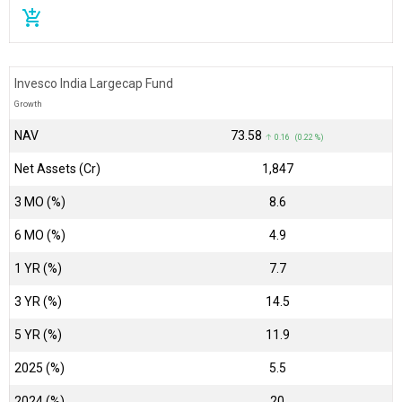
add_shopping_cart
Invesco India Largecap Fund
Growth
NAV
₹73.58
↑ 0.16 (0.22 %)
Net Assets (Cr)
₹1,847
3 MO (%)
8.6
6 MO (%)
4.9
1 YR (%)
7.7
3 YR (%)
14.5
5 YR (%)
11.9
2025 (%)
5.5
2024 (%)
20