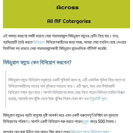
এই সমস্ত কারণের সমষ্টি ভারতে সেরা পারফরম্যান্স মিউচুয়াল ফান্ডের রেটিং নিয়ে যায়। তবে,
প্রক্রিয়াটি তৈরি করতে
বিনিয়োগ
বিনিয়োগকারীদের জন্য সহজ, আমরা সেরা তহবিল বেছে নেওয়ার
নির্দেশিকা সহ ভারতে সেরা পারফরম্যান্সকারী মিউচুয়াল ফান্ডগুলিকে শর্টলিস্ট করেছি৷
মিউচুয়াল ফান্ডে কেন বিনিয়োগ করবেন?
মিউচুয়াল ফান্ডে বিনিয়োগ শুধুমাত্র একটি সুবিধাই রাখে না, এটি একাধিক সুবিধা নিয়ে আসে যা
বিনিয়োগকারীদের তাদের অর্থ বৃদ্ধিতে সহায়তা করে। এটি স্বল্প, মধ্য এবং দীর্ঘমেয়াদী
বিনিয়োগ লক্ষ্য পূরণ করে। আপনি বিনিয়োগের জন্য বেছে নিতে পারেন বিভিন্ন তহবিল বিকল্প
রয়েছে, সরাসরি কম-ঝুঁকি থেকে উচ্চ-ঝুঁকির স্কিম যেমন ঋণ এবং
ইক্যুইটি ফান্ড
.
মিউচুয়াল ফান্ডের প্রতি মানুষের দৃষ্টি আকর্ষণ করে এমন একটি গুরুত্বপূর্ণ বৈশিষ্ট্য হল ন্যূনতম
বিনিয়োগের পরিমাণ। আপনি একটি বিনিয়োগ শুরু করতে পারেন
চুমুক
মাত্র 500 টাকায়।
আপনার কেন করা উচিত তার আরও কিছু কারণ দেখুন
মিউচুয়াল ফান্ডে বিনিয়োগ করুন
: