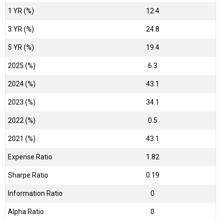
1 YR (%)
12.4
3 YR (%)
24.8
5 YR (%)
19.4
2025 (%)
6.3
2024 (%)
43.1
2023 (%)
34.1
2022 (%)
0.5
2021 (%)
43.1
Expense Ratio
1.82
Sharpe Ratio
0.19
Information Ratio
0
Alpha Ratio
0