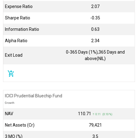
Expense Ratio
2.07
Sharpe Ratio
-0.35
Information Ratio
0.63
Alpha Ratio
2.34
0-365 Days (1%),365 Days and
Exit Load
above(NIL)
add_shopping_cart
ICICI Prudential Bluechip Fund
Growth
NAV
₹110.71
↑ 0.11 (0.10 %)
Net Assets (Cr)
₹79,421
3 MO (%)
3.5