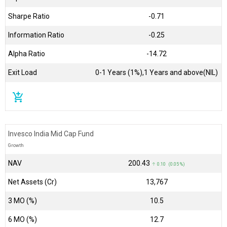
Sharpe Ratio
-0.71
Information Ratio
-0.25
Alpha Ratio
-14.72
Exit Load
0-1 Years (1%),1 Years and above(NIL)
add_shopping_cart
Invesco India Mid Cap Fund
Growth
NAV
₹200.43
↑ 0.10 (0.05 %)
Net Assets (Cr)
₹13,767
3 MO (%)
10.5
6 MO (%)
12.7