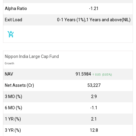
Alpha Ratio
-1.21
Exit Load
0-1 Years (1%),1 Years and above(NIL)
add_shopping_cart
Nippon India Large Cap Fund
Growth
NAV
₹91.5984
↑ 0.05 (0.05 %)
Net Assets (Cr)
₹53,227
3 MO (%)
2.9
6 MO (%)
-1.1
1 YR (%)
2.1
3 YR (%)
12.8