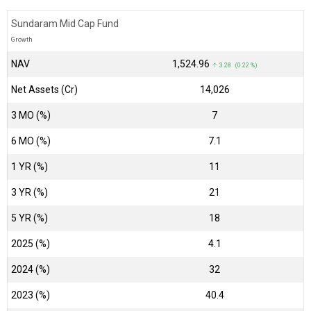
Sundaram Mid Cap Fund
Growth
NAV
₹1,524.96
↑ 3.28 (0.22 %)
Net Assets (Cr)
₹14,026
3 MO (%)
7
6 MO (%)
7.1
1 YR (%)
11
3 YR (%)
21
5 YR (%)
18
2025 (%)
4.1
2024 (%)
32
2023 (%)
40.4