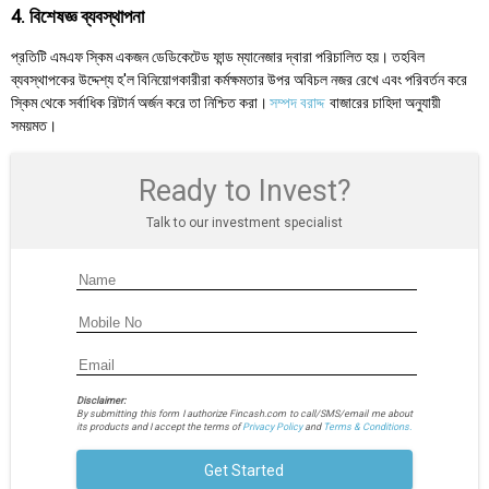
4. বিশেষজ্ঞ ব্যবস্থাপনা
প্রতিটি এমএফ স্কিম একজন ডেডিকেটেড ফান্ড ম্যানেজার দ্বারা পরিচালিত হয়। তহবিল
ব্যবস্থাপকের উদ্দেশ্য হ'ল বিনিয়োগকারীরা কর্মক্ষমতার উপর অবিচল নজর রেখে এবং পরিবর্তন করে
স্কিম থেকে সর্বাধিক রিটার্ন অর্জন করে তা নিশ্চিত করা।
সম্পদ বরাদ্দ
বাজারের চাহিদা অনুযায়ী
সময়মত।
Ready to Invest?
Talk to our investment specialist
Disclaimer:
By submitting this form I authorize Fincash.com to call/SMS/email me about
its products and I accept the terms of
Privacy Policy
and
Terms & Conditions.
Get Started