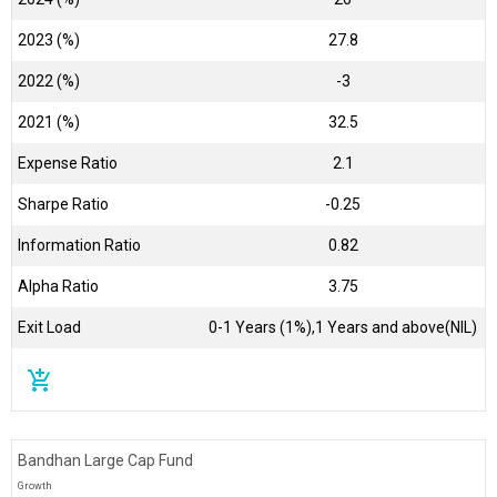
2023 (%)
27.8
2022 (%)
-3
2021 (%)
32.5
Expense Ratio
2.1
Sharpe Ratio
-0.25
Information Ratio
0.82
Alpha Ratio
3.75
Exit Load
0-1 Years (1%),1 Years and above(NIL)
add_shopping_cart
Bandhan Large Cap Fund
Growth