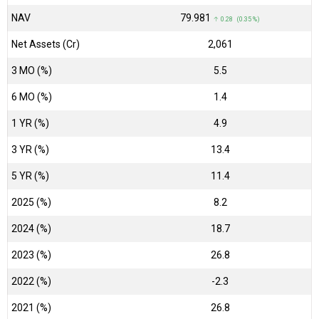
NAV
₹79.981
↑ 0.28 (0.35 %)
Net Assets (Cr)
₹2,061
3 MO (%)
5.5
6 MO (%)
1.4
1 YR (%)
4.9
3 YR (%)
13.4
5 YR (%)
11.4
2025 (%)
8.2
2024 (%)
18.7
2023 (%)
26.8
2022 (%)
-2.3
2021 (%)
26.8