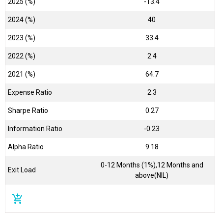
2025 (%)
-13.4
2024 (%)
40
2023 (%)
33.4
2022 (%)
2.4
2021 (%)
64.7
Expense Ratio
2.3
Sharpe Ratio
0.27
Information Ratio
-0.23
Alpha Ratio
9.18
0-12 Months (1%),12 Months and
Exit Load
above(NIL)
add_shopping_cart