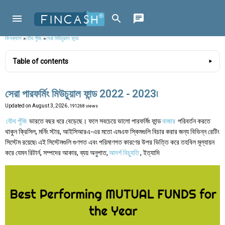
ফিনক্যাশ
»
যৌথ পুঁজি
»
সেরা মিউচুয়াল ফান্ড
Table of contents
সেরা পারফর্মিং মিউচুয়াল ফান্ড 2022 - 2023৷
Updated on
August 3, 2026
, 191268 views
যৌথ পুঁজি
ভারতে বছর ধরে বেড়েছে। ফলে সবচেয়ে ভালো পারফর্মিং ফান্ড
বাজার
পরিবর্তন করতে
থাকুন ক্রিসিল, মর্নিং স্টার, আইসিআরএ-এর মতো এমএফ স্কিমগুলি বিচার করার জন্য বিভিন্ন রেটিং
সিস্টেম রয়েছে৷ এই সিস্টেমগুলি গুণগত এবং পরিমাণগত কারণের উপর ভিত্তি করে তহবিল মূল্যায়ন
করে যেমন রিটার্ন, সম্পদের আকার, ব্যয় অনুপাত,
আদর্শ বিচ্যুতি
, ইত্যাদি