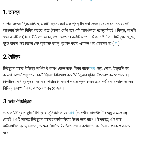
1. তারল্য
ওপেন-এন্ডেড স্কিমগুলিতে, একটি স্কিম কেনা এবং প্রস্থান করা সহজ। যে কোনো সময়ে কেউ
আপনার ইউনিট বিক্রি করতে পারে (বাজার বেশি হলে এটি আদর্শভাবে প্রস্তাবিত)। কিন্তু, আপনি
যখন একটি তহবিলে বিনিয়োগ করেন, তখন আপনার এক্সিট লোড চার্জ জানা উচিত। মিউচুয়াল ফান্ডে,
ফান্ড হাউস সেই দিনের নেট অ্যাসেট ভ্যালু প্রকাশ করার একদিন পরে লেনদেন হয় (
না
)
2. বৈচিত্র্য
মিউচুয়াল ফান্ডে বিভিন্ন আর্থিক উপকরণ যেমন স্টক, স্থির থাকে
আয়
যন্ত্র, সোনা, ইত্যাদি যার
কারণে, আপনি শুধুমাত্র একটি স্কিমে বিনিয়োগ করে বৈচিত্র্যের সুবিধা উপভোগ করতে পারেন।
বিপরীতে, যদি ব্যক্তিরা সরাসরি শেয়ারে বিনিয়োগ করতে পছন্দ করেন তবে অর্থ রাখার আগে তাদের
বিভিন্ন কোম্পানির স্টক গবেষণা করতে হবে।
3. ভাল-নিয়ন্ত্রিত
ভারতে মিউচুয়াল ফান্ড শিল্প দ্বারা সুনিয়ন্ত্রিত হয়
সেবি
(ভারতীয় সিকিউরিটিজ অ্যান্ড এক্সচেঞ্জ
বোর্ড)। এটি সমস্ত মিউচুয়াল ফান্ডের কার্যকারিতার উপর নজর রাখে। উপরন্তু, এই ফান্ড
হাউসগুলিও স্বচ্ছ যেখানে; তাদের নিয়মিত বিরতিতে তাদের কর্মক্ষমতা প্রতিবেদন প্রকাশ করতে
হবে।