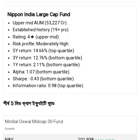
Nippon India Large Cap Fund
Upper mid AUM (₹53,227 Cr).
Established history (19+ yrs).
Rating: 4★ (upper mid).
Risk profile: Moderately High.
5Y return: 14.66% (top quartile).
3Y return: 12.76% (bottom quartile).
1Y return: 2.11% (bottom quartile).
Alpha: 1.07 (bottom quartile).
Sharpe: -0.43 (bottom quartile).
Information ratio: 0.98 (top quartile).
শীর্ষ 5 মিড ক্যাপ ইক্যুইটি ফান্ড
Motilal Oswal Midcap 30 Fund
Growth
NAV
₹101.938