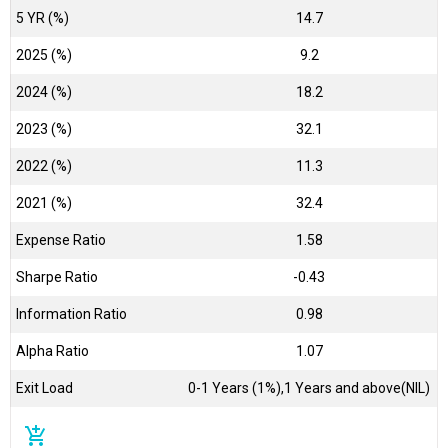
5 YR (%)
14.7
2025 (%)
9.2
2024 (%)
18.2
2023 (%)
32.1
2022 (%)
11.3
2021 (%)
32.4
Expense Ratio
1.58
Sharpe Ratio
-0.43
Information Ratio
0.98
Alpha Ratio
1.07
Exit Load
0-1 Years (1%),1 Years and above(NIL)
add_shopping_cart