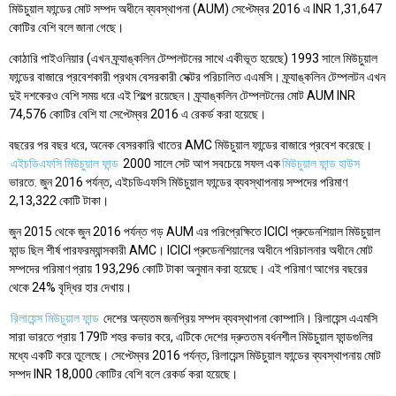
মিউচুয়াল ফান্ডের মোট সম্পদ অধীনে ব্যবস্থাপনা (AUM) সেপ্টেম্বর 2016 এ INR 1,31,647
কোটির বেশি বলে জানা গেছে।
কোঠারি পাইওনিয়ার (এখন ফ্র্যাঙ্কলিন টেম্পলটনের সাথে একীভূত হয়েছে) 1993 সালে মিউচুয়াল
ফান্ডের বাজারে প্রবেশকারী প্রথম বেসরকারী সেক্টর পরিচালিত এএমসি। ফ্র্যাঙ্কলিন টেম্পলটন এখন
দুই দশকেরও বেশি সময় ধরে এই শিল্পে রয়েছেন। ফ্র্যাঙ্কলিন টেম্পলটনের মোট AUM INR
74,576 কোটির বেশি যা সেপ্টেম্বর 2016 এ রেকর্ড করা হয়েছে।
বছরের পর বছর ধরে, অনেক বেসরকারি খাতের AMC মিউচুয়াল ফান্ডের বাজারে প্রবেশ করেছে।
এইচডিএফসি মিউচুয়াল ফান্ড
2000 সালে সেট আপ সবচেয়ে সফল এক
মিউচুয়াল ফান্ড হাউস
ভারতে. জুন 2016 পর্যন্ত, এইচডিএফসি মিউচুয়াল ফান্ডের ব্যবস্থাপনায় সম্পদের পরিমাণ
2,13,322 কোটি টাকা।
জুন 2015 থেকে জুন 2016 পর্যন্ত গড় AUM এর পরিপ্রেক্ষিতে ICICI প্রুডেনশিয়াল মিউচুয়াল
ফান্ড ছিল শীর্ষ পারফরম্যান্সকারী AMC। ICICI প্রুডেনশিয়ালের অধীনে পরিচালনার অধীনে মোট
সম্পদের পরিমাণ প্রায় 193,296 কোটি টাকা অনুমান করা হয়েছে। এই পরিমাণ আগের বছরের
থেকে 24% বৃদ্ধির হার দেখায়।
রিলায়েন্স মিউচুয়াল ফান্ড
দেশের অন্যতম জনপ্রিয় সম্পদ ব্যবস্থাপনা কোম্পানি। রিলায়েন্স এএমসি
সারা ভারতে প্রায় 179টি শহর কভার করে, এটিকে দেশের দ্রুততম বর্ধনশীল মিউচুয়াল ফান্ডগুলির
মধ্যে একটি করে তুলেছে। সেপ্টেম্বর 2016 পর্যন্ত, রিলায়েন্স মিউচুয়াল ফান্ডের ব্যবস্থাপনায় মোট
সম্পদ INR 18,000 কোটির বেশি বলে রেকর্ড করা হয়েছে।