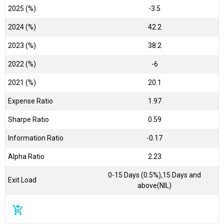
2025 (%)
-3.5
2024 (%)
42.2
2023 (%)
38.2
2022 (%)
-6
2021 (%)
20.1
Expense Ratio
1.97
Sharpe Ratio
0.59
Information Ratio
-0.17
Alpha Ratio
2.23
0-15 Days (0.5%),15 Days and
Exit Load
above(NIL)
add_shopping_cart