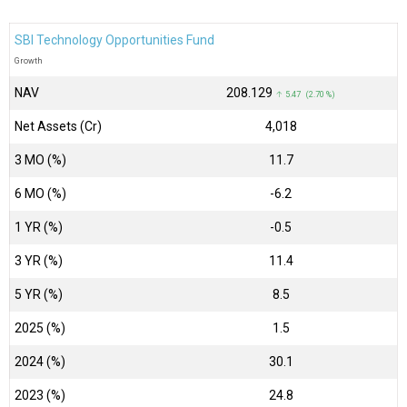
SBI Technology Opportunities Fund
Growth
NAV
₹208.129
↑ 5.47 (2.70 %)
Net Assets (Cr)
₹4,018
3 MO (%)
11.7
6 MO (%)
-6.2
1 YR (%)
-0.5
3 YR (%)
11.4
5 YR (%)
8.5
2025 (%)
1.5
2024 (%)
30.1
2023 (%)
24.8