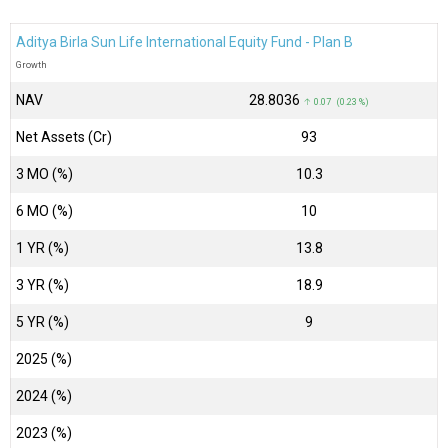
Aditya Birla Sun Life International Equity Fund - Plan B
Growth
NAV
₹28.8036
↑ 0.07 (0.23 %)
Net Assets (Cr)
₹93
3 MO (%)
10.3
6 MO (%)
10
1 YR (%)
13.8
3 YR (%)
18.9
5 YR (%)
9
2025 (%)
2024 (%)
2023 (%)