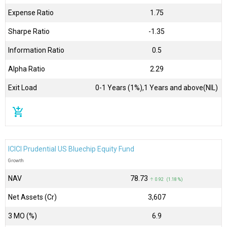
Expense Ratio
1.75
Sharpe Ratio
-1.35
Information Ratio
0.5
Alpha Ratio
2.29
Exit Load
0-1 Years (1%),1 Years and above(NIL)
add_shopping_cart
ICICI Prudential US Bluechip Equity Fund
Growth
NAV
₹78.73
↑ 0.92 (1.18 %)
Net Assets (Cr)
₹3,607
3 MO (%)
6.9