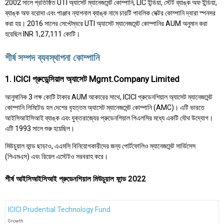
2002 সালে প্রতিষ্ঠিত UTI অ্যাসেট ম্যানেজমেন্ট কোম্পানি, LIC ইন্ডিয়া, স্টেট ব্যাঙ্ক অফ ইন্ডিয়া,
ব্যাঙ্ক অফ বরোদা এবং পাঞ্জাব ন্যাশনাল ব্যাঙ্ক নামে চারটি পাবলিক সেক্টর কোম্পানি দ্বারা স্পনসর
করা হয়। 2016 সালের সেপ্টেম্বরে UTI অ্যাসেট ম্যানেজমেন্ট কোম্পানির AUM অনুমান করা
হয়েছিল INR 1,27,111 কোটি।
শীর্ষ সম্পদ ব্যবস্থাপনা কোম্পানি
1. ICICI প্রুডেন্সিয়াল অ্যাসেট Mgmt.Company Limited
আনুমানিক ₹3 লক্ষ কোটি টাকার AUM আকারের সাথে, ICICI প্রুডেনশিয়াল অ্যাসেট ম্যানেজমেন্ট
কোম্পানি লিমিটেড হল দেশের বৃহত্তম অ্যাসেট ম্যানেজমেন্ট কোম্পানি (AMC)। এটি ভারতে
আইসিআইসিআই ব্যাঙ্ক এবং যুক্তরাজ্যের প্রুডেনশিয়াল পিএলসির মধ্যে একটি যৌথ উদ্যোগ।
এটি 1993 সালে শুরু হয়েছিল।
মিউচুয়াল ফান্ড ছাড়াও, এএমসি বিনিয়োগকারীদের জন্য পোর্টফোলিও ম্যানেজমেন্ট সার্ভিসেস
(পিএমএস) এবং রিয়েল এস্টেটও সরবরাহ করে।
শীর্ষ আইসিআইসিআই প্রুডেনশিয়াল মিউচুয়াল ফান্ড 2022
ICICI Prudential Technology Fund
Growth