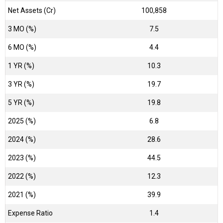
Net Assets (Cr)
₹100,858
3 MO (%)
7.5
6 MO (%)
4.4
1 YR (%)
10.3
3 YR (%)
19.7
5 YR (%)
19.8
2025 (%)
6.8
2024 (%)
28.6
2023 (%)
44.5
2022 (%)
12.3
2021 (%)
39.9
Expense Ratio
1.4