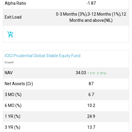
Alpha Ratio
-1.87
0-3 Months (3%),3-12 Months (1%),12
Exit Load
Months and above(NIL)
add_shopping_cart
ICICI Prudential Global Stable Equity Fund
Growth
NAV
₹34.03
↑ 0.57 (1.70 %)
Net Assets (Cr)
₹87
3 MO (%)
6.7
6 MO (%)
10.2
1 YR (%)
24.9
3 YR (%)
13.7