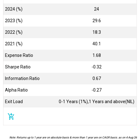
2024 (%)
24
2023 (%)
29.6
2022 (%)
18.3
2021 (%)
40.1
Expense Ratio
1.68
Sharpe Ratio
-0.32
Information Ratio
0.67
Alpha Ratio
-0.27
Exit Load
0-1 Years (1%),1 Years and above(NIL)
add_shopping_cart
Note: Returns up to 1 year are on absolute basis & more than 1 year are on CAGR basis. as on 4 Aug 26