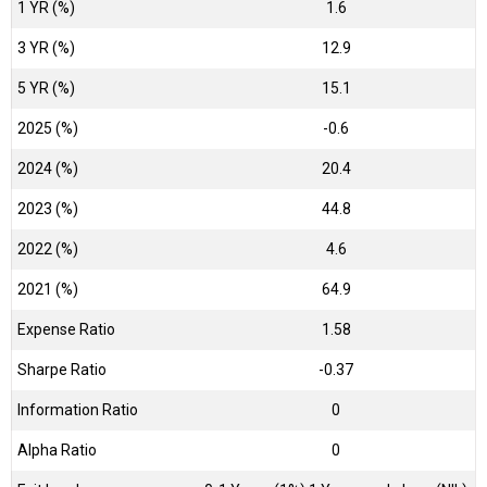
1 YR (%)
1.6
3 YR (%)
12.9
5 YR (%)
15.1
2025 (%)
-0.6
2024 (%)
20.4
2023 (%)
44.8
2022 (%)
4.6
2021 (%)
64.9
Expense Ratio
1.58
Sharpe Ratio
-0.37
Information Ratio
0
Alpha Ratio
0