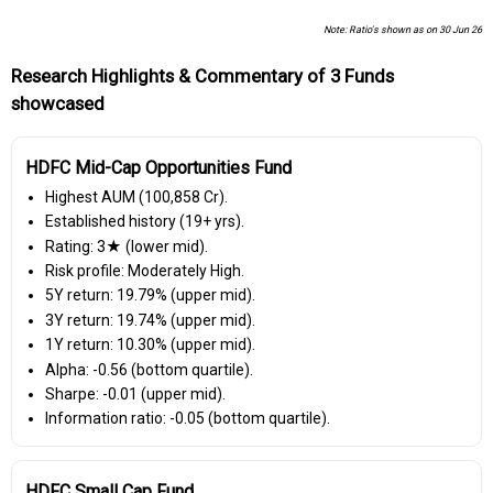
Note: Ratio's shown as on 30 Jun 26
Research Highlights & Commentary of 3 Funds
showcased
HDFC Mid-Cap Opportunities Fund
Highest AUM (₹100,858 Cr).
Established history (19+ yrs).
Rating: 3★ (lower mid).
Risk profile: Moderately High.
5Y return: 19.79% (upper mid).
3Y return: 19.74% (upper mid).
1Y return: 10.30% (upper mid).
Alpha: -0.56 (bottom quartile).
Sharpe: -0.01 (upper mid).
Information ratio: -0.05 (bottom quartile).
HDFC Small Cap Fund