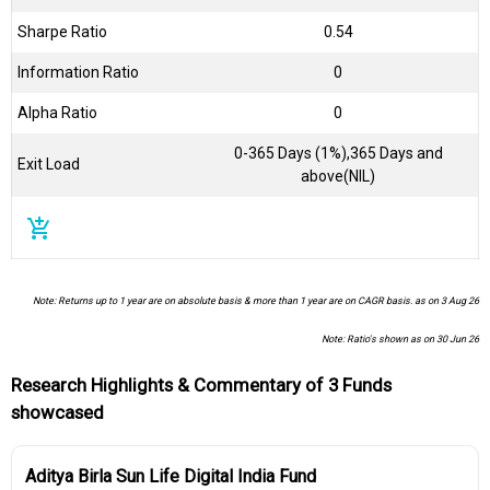
Sharpe Ratio
0.54
Information Ratio
0
Alpha Ratio
0
0-365 Days (1%),365 Days and
Exit Load
above(NIL)
add_shopping_cart
Note: Returns up to 1 year are on absolute basis & more than 1 year are on CAGR basis. as on 3 Aug 26
Note: Ratio's shown as on 30 Jun 26
Research Highlights & Commentary of 3 Funds
showcased
Aditya Birla Sun Life Digital India Fund