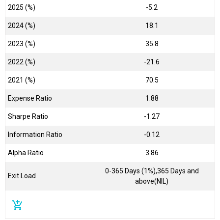
2025 (%)
-5.2
2024 (%)
18.1
2023 (%)
35.8
2022 (%)
-21.6
2021 (%)
70.5
Expense Ratio
1.88
Sharpe Ratio
-1.27
Information Ratio
-0.12
Alpha Ratio
3.86
0-365 Days (1%),365 Days and
Exit Load
above(NIL)
add_shopping_cart