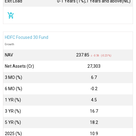
Exit Load
0-1 Years (1%),1 Years and above(NIL)
add_shopping_cart
HDFC Focused 30 Fund
Growth
NAV
₹237.85
↓ -0.56 (-0.23 %)
Net Assets (Cr)
₹27,303
3 MO (%)
6.7
6 MO (%)
-0.2
1 YR (%)
4.5
3 YR (%)
16.7
5 YR (%)
18.2
2025 (%)
10.9