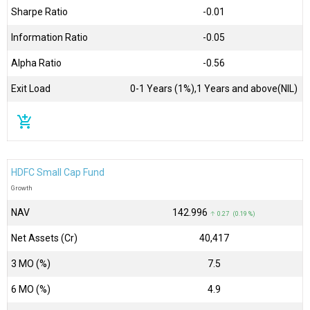
Sharpe Ratio
-0.01
Information Ratio
-0.05
Alpha Ratio
-0.56
Exit Load
0-1 Years (1%),1 Years and above(NIL)
add_shopping_cart
HDFC Small Cap Fund
Growth
NAV
₹142.996
↑ 0.27 (0.19 %)
Net Assets (Cr)
₹40,417
3 MO (%)
7.5
6 MO (%)
4.9