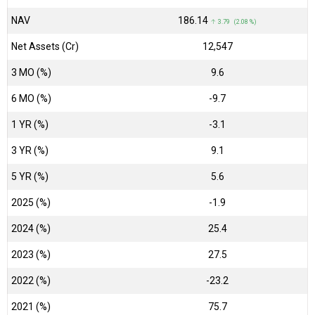
NAV
₹186.14
↑ 3.79 (2.08 %)
Net Assets (Cr)
₹12,547
3 MO (%)
9.6
6 MO (%)
-9.7
1 YR (%)
-3.1
3 YR (%)
9.1
5 YR (%)
5.6
2025 (%)
-1.9
2024 (%)
25.4
2023 (%)
27.5
2022 (%)
-23.2
2021 (%)
75.7