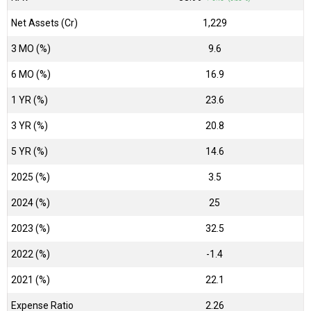
Net Assets (Cr)
₹1,229
3 MO (%)
9.6
6 MO (%)
16.9
1 YR (%)
23.6
3 YR (%)
20.8
5 YR (%)
14.6
2025 (%)
3.5
2024 (%)
25
2023 (%)
32.5
2022 (%)
-1.4
2021 (%)
22.1
Expense Ratio
2.26