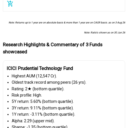
add_shopping_cart
Note: Returns up to 1 year are on absolute basis & more than 1 year are on CAGR basis. as on 3 Aug 26
Note: Ratio's shown as on 30 Jun 26
Research Highlights & Commentary of 3 Funds
showcased
ICICI Prudential Technology Fund
Highest AUM (₹12,547 Cr).
Oldest track record among peers (26 yrs).
Rating: 2★ (bottom quartile).
Risk profile: High.
5Y return: 5.60% (bottom quartile).
3Y return: 9.11% (bottom quartile).
1Y return: -3.11% (bottom quartile).
Alpha: 2.29 (upper mid).
Sharpe: -1.35 (bottom quartile).