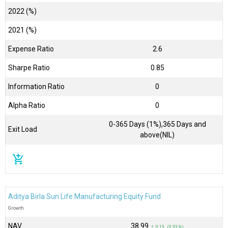
2022 (%)
2021 (%)
Expense Ratio
2.6
Sharpe Ratio
0.85
Information Ratio
0
Alpha Ratio
0
0-365 Days (1%),365 Days and
Exit Load
above(NIL)
add_shopping_cart
Aditya Birla Sun Life Manufacturing Equity Fund
Growth
NAV
₹38.99
↑ 0.13 (0.33 %)