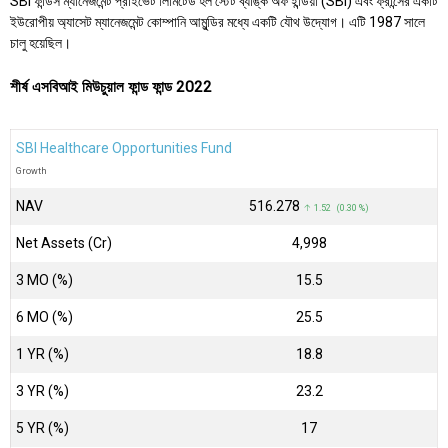
SBI ফান্ডস ম্যানেজমেন্ট প্রাইভেট লিমিটেড হল স্টেট ব্যাঙ্ক অফ ইন্ডিয়া (SBI) এবং ফ্রান্সের একটি
ইউরোপীয় অ্যাসেট ম্যানেজমেন্ট কোম্পানি আমুন্ডির মধ্যে একটি যৌথ উদ্যোগ। এটি 1987 সালে
চালু হয়েছিল।
শীর্ষ এসবিআই মিউচুয়াল ফান্ড ফান্ড 2022
SBI Healthcare Opportunities Fund
Growth
NAV
₹516.278
↑ 1.52 (0.30 %)
Net Assets (Cr)
₹4,998
3 MO (%)
15.5
6 MO (%)
25.5
1 YR (%)
18.8
3 YR (%)
23.2
5 YR (%)
17