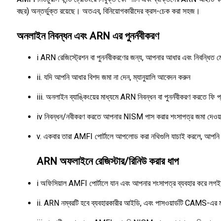
বছর) অন্তর্ভুক্ত রয়েছে। অতএব, বিনিয়োগকারীদের ক্রস-চেক করা সহজ।
অনলাইন নিবন্ধন এবং ARN এর পুনর্নবীকরণ
i ARN রেজিস্ট্রেশন বা পুনর্নবীকরণের জন্য, আপনার আধার এবং নিবন্ধিত ম
ii. যদি আপনি আধার বিশদ জমা না দেন, ম্যানুয়ালি আবেদন করুন
iii. অনলাইন ব্যাঙ্কিংয়ের মাধ্যমে ARN নিবন্ধন বা পুনর্নবীকরণ করতে ফি প
iv নিবন্ধন/নবীকরণ করতে আপনার NISM পাস করার শংসাপত্র জমা দেও
v. একবার তারা AMFI পোর্টালে আপলোড করা নথিগুলি যাচাই করলে, আপনি 
ARN অফলাইনে রেজিস্টার/রিনিউ করার ধাপ
i অফিসিয়াল AMFI পোর্টালে যান এবং আপনার শংসাপত্র ব্যবহার করে লগই
ii. ARN নম্বরটি হবে ব্যবহারকারীর আইডি, এবং পাসওয়ার্ডটি CAMS-এর 