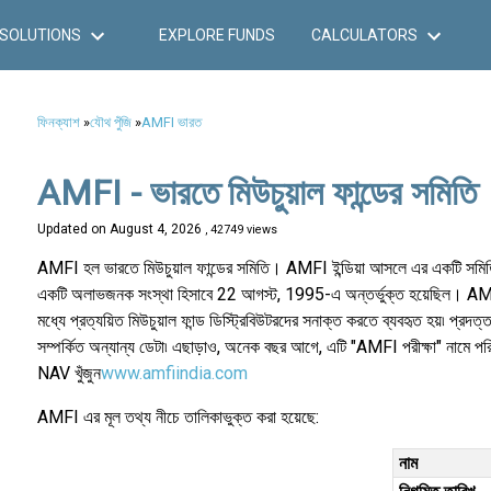
SOLUTIONS
EXPLORE FUNDS
CALCULATORS
ফিনক্যাশ
»
যৌথ পুঁজি
»
AMFI ভারত
AMFI - ভারতে মিউচুয়াল ফান্ডের সমিতি
Updated on
August 4, 2026
, 42749 views
AMFI হল ভারতে মিউচুয়াল ফান্ডের সমিতি। AMFI ইন্ডিয়া আসলে এর একটি সমি
একটি অলাভজনক সংস্থা হিসাবে 22 আগস্ট, 1995-এ অন্তর্ভুক্ত হয়েছিল। A
মধ্যে প্রত্যয়িত মিউচুয়াল ফান্ড ডিস্ট্রিবিউটরদের সনাক্ত করতে ব্যবহৃত হয়৷ প্রদ
সম্পর্কিত অন্যান্য ডেটা৷ এছাড়াও, অনেক বছর আগে, এটি "AMFI পরীক্ষা" নামে 
NAV খুঁজুন
www.amfiindia.com
AMFI এর মূল তথ্য নীচে তালিকাভুক্ত করা হয়েছে:
নাম