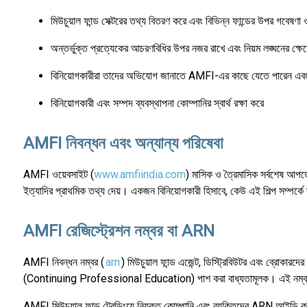
মিউচুয়াল ফান্ড সেক্টরের তথ্য বিতরণ করে এবং বিভিন্ন ফান্ডের উপর গবেষণা 
অন্তর্ভুক্ত প্রত্যেকের আচরণবিধির উপর নজর রাখে এবং নিয়ম লঙ্ঘনের ক্ষেত্
বিনিয়োগকারীরা তাদের অভিযোগ জানাতে AMFI-এর কাছে যেতে পারেন এবং ফা
বিনিয়োগকারী এবং সম্পদ ব্যবস্থাপনা কোম্পানির স্বার্থ রক্ষা করে
AMFI নিবন্ধন এবং অন্যান্য পরিষেবা
AMFI ওয়েবসাইট (
www.amfiindia.com
) মাসিক ও ত্রৈমাসিক সর্বশেষ আপডেট
ইত্যাদির প্রাথমিক তথ্য দেয়। একজন বিনিয়োগকারী হিসাবে, কেউ এই শিল্প সম্পর্
AMFI রেজিস্ট্রেশন নম্বর বা ARN
AMFI নিবন্ধন নম্বর (
arn
) মিউচুয়াল ফান্ড এজেন্ট, ডিস্ট্রিবিউটর এবং ব্রোক
(Continuing Professional Education) পাশ করা বাধ্যতামূলক। এই নম্বরটি ছাড
AMFI মিউচুয়াল ফান্ড ট্রেডিংয়ে নিযুক্ত কোম্পানি এবং ব্যক্তিদের ARN আইডি ক