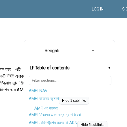
LOG IN
SI
Bengali
📑 Table of contents
্রদান করে। এটি
নির্দিষ্ট এলাকার
ুয়াল ফান্ড শিল্প
পরিদর্শন করে AMFI
AMFI NAV
AMFI ভারতের ভূমিকা
Hide 1 sublinks
AMFI এর উদ্দেশ্য
AMFI নিবন্ধন এবং অন্যান্য পরিষেবা
AMFI রেজিস্ট্রেশন নম্বর বা ARN
Hide 5 sublinks