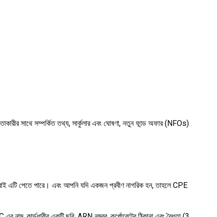
্থতাকারীর সাথে সম্পর্কিত তথ্য, সার্কুলার এবং ঘোষণা, নতুন ফান্ড অফার (NFOs)
রেছে তারাই এটি পেতে পারে। এবং আপনি যদি একজন প্রবীণ নাগরিক হন, তাহলে CPE
।
 এর নাম, কার্ডধারীর একটি ছবি, ARN নম্বর, কর্পোরেটের ঠিকানা এবং বৈধতা (3