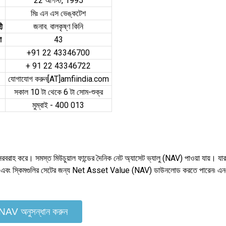
22 আগস্ট, 1995
মিঃ এন এস ভেঙ্কটেশ
হী
জনাব. বালকৃষ্ণ কিনি
া
43
+91 22 43346700
+ 91 22 43346722
যোগাযোগ করুন[AT]amfiindia.com
সকাল 10 টা থেকে 6 টা সোম-শুক্র
মুম্বাই - 400 013
ও সরবরাহ করে। সমস্ত মিউচুয়াল ফান্ডের দৈনিক নেট অ্যাসেট ভ্যালু (NAV) পাওয়া যায়।
েন এবং স্কিমগুলির সেটের জন্য Net Asset Value (NAV) ডাউনলোড করতে পারেন৷ এ
NAV অনুসন্ধান করুন