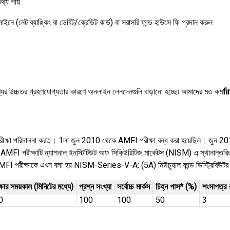
্য পায়
(নেট ব্যাঙ্কিং বা ডেবিট/ক্রেডিট কার্ড) বা সরাসরি ফান্ড হাউসে ফি প্রদান করুন
ের উচ্চতর গ্রহণযোগ্যতার কারণে অনলাইন লেনদেনগুলি বাড়ানো হচ্ছে৷ আমাদের মত কম
f
 পরীক্ষা পরিচালনা করত। 1লা জুন 2010 থেকে AMFI পরীক্ষা বন্ধ করা হয়েছিল। জুন 2010
বে, AMFI পরীক্ষাটি ন্যাশনাল ইনস্টিটিউট অফ সিকিউরিটিজ মার্কেটস (NISM) এ স্থানান
AMFI পরীক্ষাকে এখন বলা হয় NISM-Series-V-A: (5A) মিউচুয়াল ফান্ড ডিস্ট্রিবিউটর
্ষার সময়কাল (মিনিটের মধ্যে)
প্রশ্ন সংখ্যা
সর্বোচ্চ মার্কস
চিহ্ন পাস* (%)
শংসাপত্র 
0
100
100
50
3