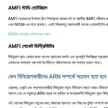
AMFI স্টাডি মেটেরিয়াল
AMFI অধ্যয়নের উপাদান ছিল শিক্ষামূলক কাজের বই যা প্রার্থীরা AMFI পরীক্ষার জ
এখন NISM-এর সাথে রয়েছে। একই বিষয়বস্তু প্রদানকারী অনেক ওয়েবসাইটের জন্য
NISM ওয়ার্কবুক ডাউনলোড করুন
AMFI লোকেট ডিস্ট্রিবিউটর
মিউচুয়াল ফান্ড বোঝার জন্য অনেক গ্রাহকের সমর্থন এবং মুখোমুখি মিথস্ক্রিয়া প্
একজনের অবস্থান আশেপাশের বিভিন্ন পরিবেশকদের নাম সনাক্ত করতে পারে।
কেন বিনিয়োগকারীদের ARN সম্পর্কে সচেতন হতে হবে
ব্রোকার, এজেন্ট এবং মধ্যস্থতাকারীরা মিউচুয়াল ফান্ডে বিনিয়োগ করতে আরও বিনিয
আদেশ দেয় যে শুধুমাত্র ARN নম্বর সহ ব্যক্তি বা সংস্থাগুলিই মিউচুয়াল ফান্ড বি
এই লোকেরা মিউচুয়াল ফান্ডের ধরন, বাজারের প্রবণতা এবং পিছনের যুক্তি সম্পর্কে ভ