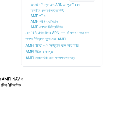
অনলাইন নিবন্ধন এবং ARN এর পুনর্নবীকরণ
অনলাইন এমএফ ডিস্ট্রিবিউটর
AMFI পরীক্ষা
AMFI স্টাডি মেটেরিয়াল
AMFI লোকেট ডিস্ট্রিবিউটর
কেন বিনিয়োগকারীদের ARN সম্পর্কে সচেতন হতে হবে
ভারতে মিউচুয়াল ফান্ড এবং AMFI
AMFI ইন্ডিয়া এবং মিউচুয়াল ফান্ড সহি হ্যায়
AMFI ইন্ডিয়ার সদস্যরা
AMFI ওয়েবসাইট এবং যোগাযোগের তথ্য
 যারা AMFI NAV বা
নএভির ঐতিহাসিক