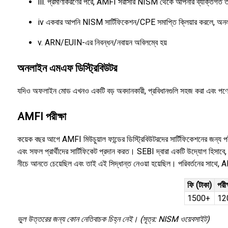
iii. প্রমাণীকরণের পরে, AMFI সরাসরি NISM থেকে আপনার ব্যক্তিগত তথ
iv একবার আপনি NISM সার্টিফিকেশন/CPE সমাপ্তি ক্লিয়ার করলে, অনলাইনে 
v. ARN/EUIN-এর নিবন্ধন/নবায়ন অবিলম্বে হয়
অনলাইন এমএফ ডিস্ট্রিবিউটর
যদিও অফলাইন মোড এখনও একটি বড় অবদানকারী, প্রবিধানগুলি সহজ করা এবং পণ্য
AMFI পরীক্ষা
কয়েক বছর আগে AMFI মিউচুয়াল ফান্ডের ডিস্ট্রিবিউটরদের সার্টিফিকেশনের জন্য
এবং সফল প্রার্থীদের সার্টিফিকেট প্রদান করত। SEBI দ্বারা একটি উদ্যোগ হিসা
নীচে আনতে চেয়েছিল এবং তাই এই সিদ্ধান্ত নেওয়া হয়েছিল। পরিবর্তনের সাথে, 
ফি (টাকা)
পরীক
1500+
12
ভুল উত্তরের জন্য কোন নেতিবাচক চিহ্ন নেই। (সূত্র: NISM ওয়েবসাইট)