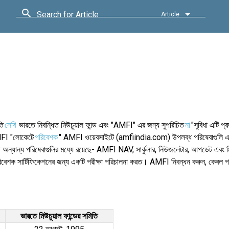
Search for Article
Article
তি
সেবি
ভারতে নিবন্ধিত মিউচুয়াল ফান্ড এবং "AMFI" এর জন্য সুপরিচিত
না
"সুবিধা এটি প
MFI "লোকেটে
পরিবেশক
" AMFI ওয়েবসাইটে (amfiindia.com) উপলব্ধ পরিষেবাগুলি একটি 
ত্ত অন্যান্য পরিষেবাগুলির মধ্যে রয়েছে- AMFI NAV, সার্কুলার, নিউজলেটার, আপডেট এবং মিউচ
পরিবেশক সার্টিফিকেশনের জন্য একটি পরীক্ষা পরিচালনা করত। AMFI নিবন্ধন করুন, কেবল 
ভারতে মিউচুয়াল ফান্ডের সমিতি