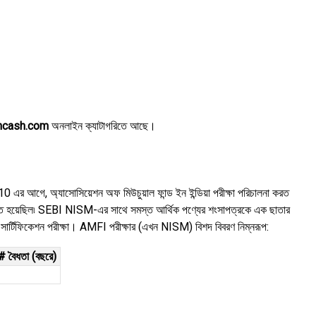
incash.com
অনলাইন ক্যাটাগরিতে আছে।
 এর আগে, অ্যাসোসিয়েশন অফ মিউচুয়াল ফান্ড ইন ইন্ডিয়া পরীক্ষা পরিচালনা করত
্তরিত হয়েছিল৷ SEBI NISM-এর সাথে সমস্ত আর্থিক পণ্যের শংসাপত্রকে এক ছাতার
 সার্টিফিকেশন পরীক্ষা। AMFI পরীক্ষার (এখন NISM) বিশদ বিবরণ নিম্নরূপ:
# বৈধতা (বছরে)