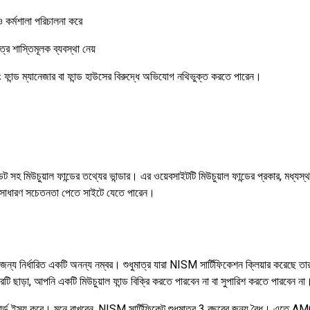
ও কর্মশালা পরিচালনা করে
রে শাস্তিমূলক ব্যবস্থা নেয়
ন্ড ম্যানেজার বা ফান্ড হাউসের বিরুদ্ধে অভিযোগ নথিভুক্ত করতে পারেন।
 সহ মিউচুয়াল ফান্ডের তথ্যের ভান্ডার। এর ওয়েবসাইটটি মিউচুয়াল ফান্ডের প্রকার, মধ্যস
কে সাধারণ সচেতনতা পেতে সাইটে যেতে পারেন।
ারদের জন্য নির্ধারিত একটি অনন্য নম্বর। শুধুমাত্র যারা NISM সার্টিফিকেশন ক্লিয়ার ক
়া, আপনি একটি মিউচুয়াল ফান্ড বিক্রি করতে পারবেন না বা সুপারিশ করতে পারবেন না
ার্ড ইস্যু করে। মনে রাখবেন, NISM সার্টিফিকেট শুধুমাত্র 3 বছরের জন্য বৈধ। এতে AMC