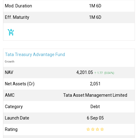
Mod. Duration
1M 6D
Eff. Maturity
1M 6D
add_shopping_cart
Tata Treasury Advantage Fund
Growth
NAV
₹4,201.05
↑ 1.77 (0.04 %)
Net Assets (Cr)
₹2,051
AMC
Tata Asset Management Limited
Category
Debt
Launch Date
6 Sep 05
Rating
☆
☆
☆
☆