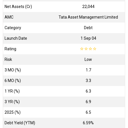
Net Assets (Cr)
₹22,044
AMC
Tata Asset Management Limited
Category
Debt
Launch Date
1 Sep 04
Rating
☆
☆
☆
☆
Risk
Low
3 MO (%)
1.7
6 MO (%)
3.3
1 YR (%)
6.3
3 YR (%)
6.9
2025 (%)
6.5
Debt Yield (YTM)
6.59%