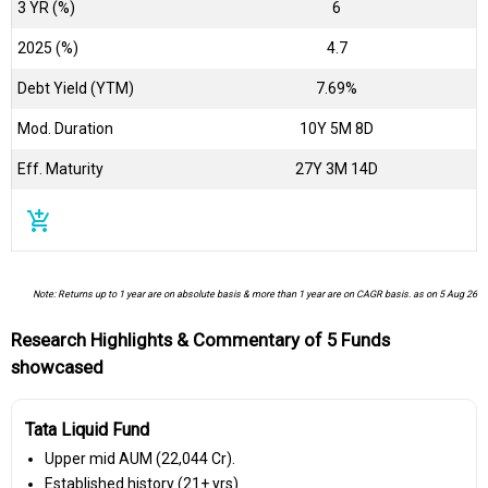
3 YR (%)
6
2025 (%)
4.7
Debt Yield (YTM)
7.69%
Mod. Duration
10Y 5M 8D
Eff. Maturity
27Y 3M 14D
add_shopping_cart
Note: Returns up to 1 year are on absolute basis & more than 1 year are on CAGR basis. as on 5 Aug 26
Research Highlights & Commentary of 5 Funds
showcased
Tata Liquid Fund
Upper mid AUM (₹22,044 Cr).
Established history (21+ yrs).