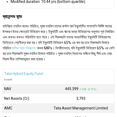
Modified duration: 10.44 yrs (bottom quartile).
ব্যালেন্সড ফান্ড
হাইব্রিড তহবিল নামেও পরিচিত, সুষম তহবিল তাদের কর্পাস অর্থ ইক্যুইটির পাশাপাশি নির্দিষ্ট আয়ের
উপকরণ উভয় ক্ষেত্রেই বিনিয়োগ করে। ইক্যুইটি এবং ঋণের মধ্যে বিনিয়োগের অনুপাত পূর্ব-নির্ধারিত
এবং কখনও কখনও পরিবর্তিত হতে পারে। এই স্কিমগুলি তাদের অন্তর্নিহিত ইক্যুইটি বিনিয়োগের
ভিত্তিতে শ্রেণীবদ্ধ করা হয়। যদি ইক্যুইটি বিনিয়োগ 65% এর কম হয় তবে স্কিমগুলি হিসাবে
পরিচিত
মাসিক আয় পরিকল্পনা
অথবা MIPs। বিপরীতভাবে, যদি ইক্যুইটি বিনিয়োগ 65% এর বেশি
হয় তবে স্কিমগুলি সুষম তহবিল হিসাবে পরিচিত। সুষম তহবিল বিভাগের অধীনে কিছু শীর্ষ এবং সেরা
স্কিম নীচে তালিকাভুক্ত করা হয়েছে।
Tata Hybrid Equity Fund
Growth
NAV
₹445.399
↑ 0.86 (0.19 %)
Net Assets (Cr)
₹3,793
AMC
Tata Asset Management Limited