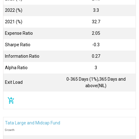
2022 (%)
3.3
2021 (%)
32.7
Expense Ratio
2.05
Sharpe Ratio
-0.3
Information Ratio
0.27
Alpha Ratio
3
0-365 Days (1%),365 Days and
Exit Load
above(NIL)
add_shopping_cart
Tata Large and Midcap Fund
Growth