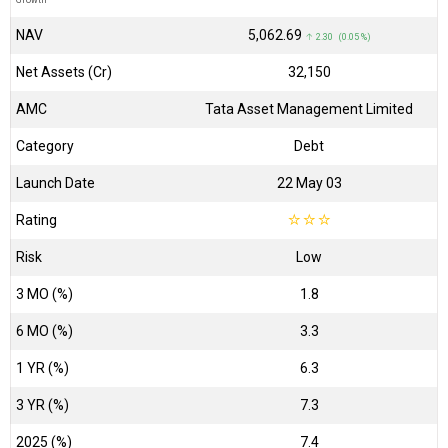
Growth
NAV
₹5,062.69
↑ 2.30 (0.05 %)
Net Assets (Cr)
₹32,150
AMC
Tata Asset Management Limited
Category
Debt
Launch Date
22 May 03
Rating
☆
☆
☆
Risk
Low
3 MO (%)
1.8
6 MO (%)
3.3
1 YR (%)
6.3
3 YR (%)
7.3
2025 (%)
7.4