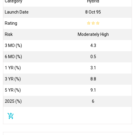
Category
Hybrid
Launch Date
8 Oct 95
Rating
☆
☆
☆
Risk
Moderately High
3 MO (%)
4.3
6 MO (%)
0.5
1 YR (%)
3.1
3 YR (%)
8.8
5 YR (%)
9.1
2025 (%)
6
add_shopping_cart