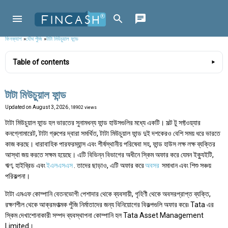
ফিনক্যাশ
»
যৌথ পুঁজি
»
টাটা মিউচুয়াল ফান্ড
Table of contents
টাটা মিউচুয়াল ফান্ড
Updated on
August 3, 2026
, 18902 views
টাটা মিউচুয়াল ফান্ড হল ভারতের সুনামধন্য ফান্ড হাউসগুলির মধ্যে একটি। সল্ট টু সফ্টওয়্যার
কনগ্লোমারেট, টাটা গ্রুপের দ্বারা সমর্থিত, টাটা মিউচুয়াল ফান্ড দুই দশকেরও বেশি সময় ধরে ভারতে
কাজ করছে। ধারাবাহিক পারফরম্যান্স এবং শীর্ষস্থানীয় পরিষেবা সহ, ফান্ড হাউস লক্ষ লক্ষ ব্যক্তির
আস্থা জয় করতে সক্ষম হয়েছে। এটি বিভিন্ন বিভাগের অধীনে স্কিম অফার করে যেমন ইক্যুইটি,
ঋণ, হাইব্রিড এবং
ইএলএসএস
. তাদের ছাড়াও, এটি অফার করে
অবসর
সমাধান এবং শিশু সঞ্চয়
পরিকল্পনা।
টাটা এমএফ কোম্পানি বেতনভোগী পেশাদার থেকে ব্যবসায়ী, গৃহিণী থেকে অবসরপ্রাপ্ত ব্যক্তি,
রক্ষণশীল থেকে আক্রমণাত্মক পুঁজি নির্মাতাদের জন্য বিনিয়োগের বিকল্পগুলি অফার করে৷ Tata এর
স্কিম দেখাশোনাকারী সম্পদ ব্যবস্থাপনা কোম্পানি হল Tata Asset Management
Limited।