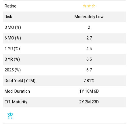
Rating
☆
☆
☆
Risk
Moderately Low
3 MO (%)
2
6 MO (%)
2.7
1 YR (%)
4.5
3 YR (%)
6.5
2025 (%)
6.7
Debt Yield (YTM)
7.81%
Mod. Duration
1Y 10M 6D
Eff. Maturity
2Y 2M 23D
add_shopping_cart