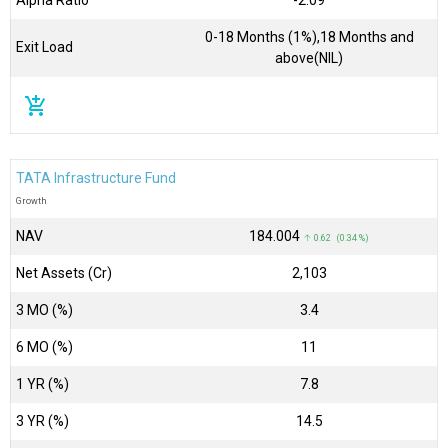
0-18 Months (1%),18 Months and
Exit Load
above(NIL)
add_shopping_cart
TATA Infrastructure Fund
Growth
NAV
₹184.004
↑ 0.62 (0.34 %)
Net Assets (Cr)
₹2,103
3 MO (%)
3.4
6 MO (%)
11
1 YR (%)
7.8
3 YR (%)
14.5