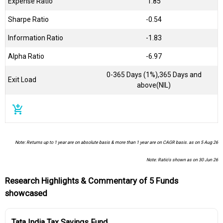
Expense Ratio
1.85
Sharpe Ratio
-0.54
Information Ratio
-1.83
Alpha Ratio
-6.97
0-365 Days (1%),365 Days and
Exit Load
above(NIL)
add_shopping_cart
Note: Returns up to 1 year are on absolute basis & more than 1 year are on CAGR basis. as on 5 Aug 26
Note: Ratio's shown as on 30 Jun 26
Research Highlights & Commentary of 5 Funds
showcased
Tata India Tax Savings Fund