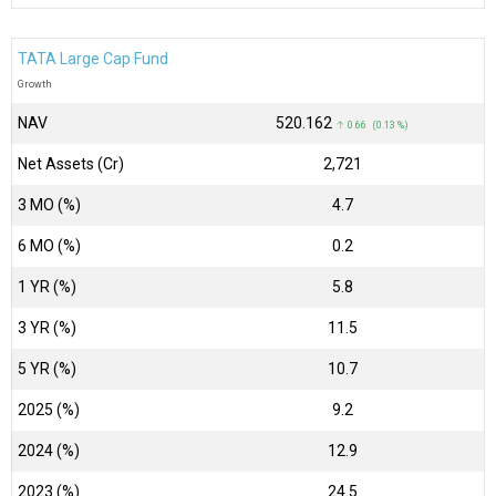
TATA Large Cap Fund
Growth
NAV
₹520.162
↑ 0.66 (0.13 %)
Net Assets (Cr)
₹2,721
3 MO (%)
4.7
6 MO (%)
0.2
1 YR (%)
5.8
3 YR (%)
11.5
5 YR (%)
10.7
2025 (%)
9.2
2024 (%)
12.9
2023 (%)
24.5