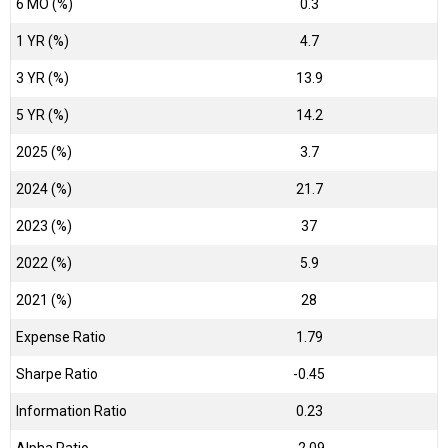
6 MO (%)
0.3
1 YR (%)
4.7
3 YR (%)
13.9
5 YR (%)
14.2
2025 (%)
3.7
2024 (%)
21.7
2023 (%)
37
2022 (%)
5.9
2021 (%)
28
Expense Ratio
1.79
Sharpe Ratio
-0.45
Information Ratio
0.23
Alpha Ratio
-2.09