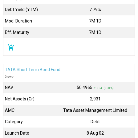
Debt Yield (YTM)
7.79%
Mod. Duration
7M 1D
Eff. Maturity
7M 1D
add_shopping_cart
TATA Short Term Bond Fund
Growth
NAV
₹50.4965
↑ 0.04 (0.08 %)
Net Assets (Cr)
₹2,931
AMC
Tata Asset Management Limited
Category
Debt
Launch Date
8 Aug 02