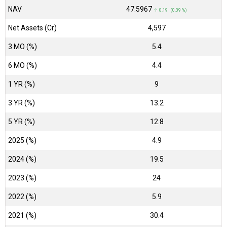
NAV
₹47.5967
↑ 0.19 (0.39 %)
Net Assets (Cr)
₹4,597
3 MO (%)
5.4
6 MO (%)
4.4
1 YR (%)
9
3 YR (%)
13.2
5 YR (%)
12.8
2025 (%)
4.9
2024 (%)
19.5
2023 (%)
24
2022 (%)
5.9
2021 (%)
30.4