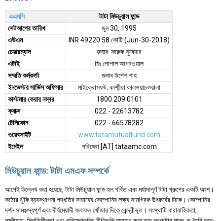
এএমসি
টাটা মিউচুয়াল ফান্ড
সেটআপের তারিখ
জুন 30, 1995
এউএম
INR 49220.58 কোটি (Jun-30-2018)
চেয়ারম্যান
জনাব. ফারুক সুবেদার
এটাই
মিঃ গোপাল আগরওয়াল
সম্মতি কর্মকর্তা
জনাব উপেশ শাহ
ইনভেস্টর সার্ভিস অফিসার
মাইক্রোসফট. কাশ্মীরা কালওয়াচওয়ালা
কাস্টমার কেয়ার নম্বর
1800 209 0101
ফ্যাক্স
022 - 22613782
টেলিফোন
022 - 66578282
ওয়েবসাইট
www.tatamutualfund.com
ইমেইল
পরিষেবা [AT] tataamc.com
মিউচুয়াল ফান্ড: টাটা এমএফ সম্পর্কে
আগেই উল্লেখ করা হয়েছে, টাটা মিউচুয়াল ফান্ড হল গর্বিত এবং মর্যাদাপূর্ণ টাটা গ্রুপের একটি অংশ।
কঠোর ঝুঁকি ব্যবস্থাপনা পদ্ধতির সাহায্যে কোম্পানির লক্ষ্য সামগ্রিক উৎকর্ষের দিকে। কোম্পানির
দর্শন সামঞ্জস্যপূর্ণ এবং দীর্ঘমেয়াদী ফলাফল খোঁজার দিকে কেন্দ্রীভূত। সংস্থাটি ধারাবাহিকতা,
নমনীয়তা, স্থিতিশীলতা এবং পরিষেবাগুলির নীতিগুলি ব্যবহার করে তার প্রচেষ্টার মানদণ্ড তৈরি করে৷