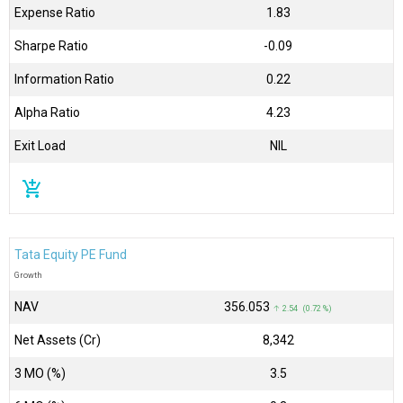
Expense Ratio
1.83
Sharpe Ratio
-0.09
Information Ratio
0.22
Alpha Ratio
4.23
Exit Load
NIL
add_shopping_cart
Tata Equity PE Fund
Growth
NAV
₹356.053
↑ 2.54 (0.72 %)
Net Assets (Cr)
₹8,342
3 MO (%)
3.5