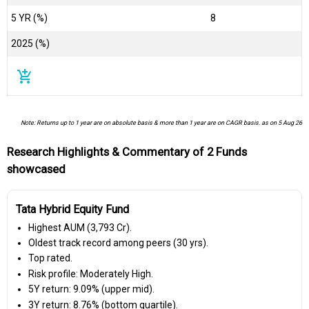
5 YR (%)
8
2025 (%)
add_shopping_cart
Note: Returns up to 1 year are on absolute basis & more than 1 year are on CAGR basis. as on 5 Aug 26
Research Highlights & Commentary of 2 Funds
showcased
Tata Hybrid Equity Fund
Highest AUM (₹3,793 Cr).
Oldest track record among peers (30 yrs).
Top rated.
Risk profile: Moderately High.
5Y return: 9.09% (upper mid).
3Y return: 8.76% (bottom quartile).