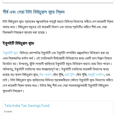
শীর্ষ এবং সেরা টাটা মিউচুয়াল ফান্ড স্কিম
টাটা মিউচুয়াল ফান্ড গ্রাহকের পছন্দগুলিকে সন্তুষ্ট করতে বিভিন্ন বিভাগের অধীনে বেশ কয়েকটি স্কিম
অফার করে। মিউচুয়াল ফান্ডের এই কয়েকটি বিভাগ এবং তাদের প্রতিটির অধীনে শীর্ষ এবং সেরা
স্কিমগুলি নিম্নরূপ ব্যাখ্যা করা হয়েছে।
ইক্যুইটি মিউচুয়াল ফান্ড
ইক্যুইটি ফান্ড
বিভিন্ন কোম্পানির ইক্যুইটি এবং ইকুইটি-সম্পর্কিত যন্ত্রগুলিতে বিনিয়োগ করা হয়
এমন স্কিমগুলির কর্পাস অর্থ। এই তহবিলগুলি দীর্ঘমেয়াদী বিনিয়োগের জন্য একটি ভাল বিকল্প হিসাবে
বিবেচিত হয়। উপরন্তু, ঝুঁকি-সন্ধানী ব্যক্তিরা ইক্যুইটি ফান্ডে বিনিয়োগ করতে বেছে নিতে পারেন।
অধিকন্তু, ইক্যুইটি তহবিলের আয় সামঞ্জস্যপূর্ণ নয়। ইক্যুইটি তহবিলের কয়েকটি বিভাগের মধ্যে
রয়েছে বড়-ক্যাপ মিউচুয়াল ফান্ড,
মিড-ক্যাপ
যৌথ পুঁজি,
ছোট টুপি
যৌথ পুঁজি,
বহুমুখী তহবিল
, এবং
তাই। টাটা মিউচুয়াল ফান্ড ব্যক্তিদের বিভিন্ন প্রয়োজনীয়তা মেটাতে ইক্যুইটি ফান্ড বিভাগের অধীনে
বেশ কয়েকটি স্কিম অফার করে। টাটার কিছু শীর্ষ এবং সেরা পারফরম্যান্সকারী ইক্যুইটি মিউচুয়াল
ফান্ডগুলি নিম্নরূপ।
Tata India Tax Savings Fund
Growth