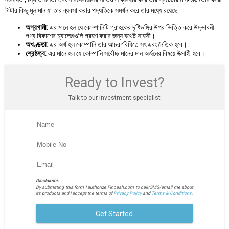
টাটার কিছু মূল মান যা তার ব্যবসা করার পদ্ধতিকে সমর্থন করে তার মধ্যে রয়েছে:
অগ্রগামী:
এর মানে হল যে কোম্পানিটি গ্রাহকের দৃষ্টিভঙ্গির উপর ভিত্তি করে উদ্ভাবনী
পণ্য বিকাশের চ্যালেঞ্জগুলি গ্রহণ করার জন্য যথেষ্ট সাহসী।
অখণ্ডতা:
এর অর্থ হল কোম্পানি তার আচরণবিধিতে সৎ এবং নৈতিক হবে।
শ্রেষ্ঠত্ব:
এর মানে হল যে কোম্পানি সর্বোচ্চ মানের মান অর্জনের বিষয়ে উত্সাহী হবে।
Ready to Invest?
Talk to our investment specialist
Disclaimer:
By submitting this form I authorize Fincash.com to call/SMS/email me about
its products and I accept the terms of
Privacy Policy
and
Terms & Conditions.
Get Started