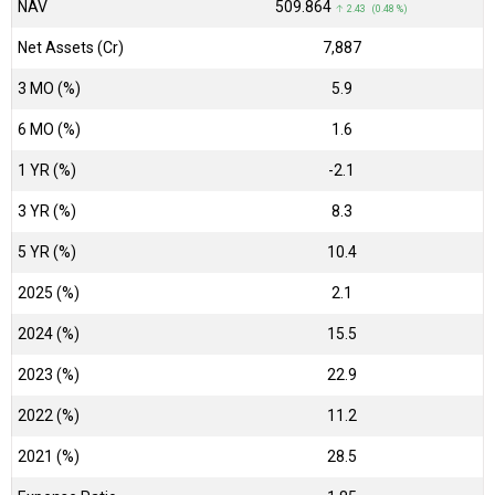
NAV
₹509.864
↑ 2.43 (0.48 %)
Net Assets (Cr)
₹7,887
3 MO (%)
5.9
6 MO (%)
1.6
1 YR (%)
-2.1
3 YR (%)
8.3
5 YR (%)
10.4
2025 (%)
2.1
2024 (%)
15.5
2023 (%)
22.9
2022 (%)
11.2
2021 (%)
28.5