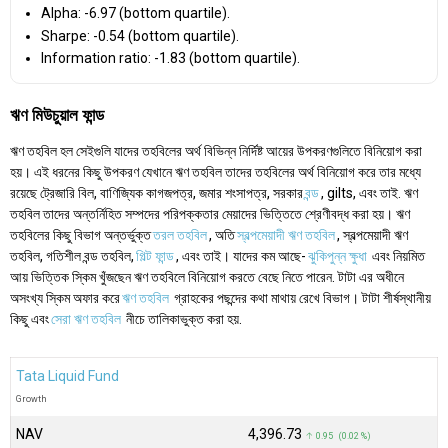
Alpha: -6.97 (bottom quartile).
Sharpe: -0.54 (bottom quartile).
Information ratio: -1.83 (bottom quartile).
ঋণ মিউচুয়াল ফান্ড
ঋণ তহবিল হল সেইগুলি যাদের তহবিলের অর্থ বিভিন্ন নির্দিষ্ট আয়ের উপকরণগুলিতে বিনিয়োগ করা
হয়। এই ধরনের কিছু উপকরণ যেখানে ঋণ তহবিল তাদের তহবিলের অর্থ বিনিয়োগ করে তার মধ্যে
রয়েছে ট্রেজারি বিল, বাণিজ্যিক কাগজপত্র, জমার শংসাপত্র, সরকার
বন্ড
, gilts, এবং তাই. ঋণ
তহবিল তাদের অন্তর্নিহিত সম্পদের পরিপক্কতার মেয়াদের ভিত্তিতে শ্রেণীবদ্ধ করা হয়। ঋণ
তহবিলের কিছু বিভাগ অন্তর্ভুক্ত
তরল তহবিল
, অতি
স্বল্পমেয়াদী ঋণ তহবিল
, স্বল্পমেয়াদী ঋণ
তহবিল, গতিশীল বন্ড তহবিল,
গিল্ট ফান্ড
, এবং তাই। যাদের কম আছে-
ঝুকিপুন্ন ক্ষুধা
এবং নিয়মিত
আয় ভিত্তিক স্কিম খুঁজছেন ঋণ তহবিলে বিনিয়োগ করতে বেছে নিতে পারেন. টাটা এর অধীনে
অসংখ্য স্কিম অফার করে
ঋণ তহবিল
গ্রাহকের পছন্দের কথা মাথায় রেখে বিভাগ। টাটা শীর্ষস্থানীয়
কিছু এবং
সেরা ঋণ তহবিল
নীচে তালিকাভুক্ত করা হয়.
Tata Liquid Fund
Growth
NAV
₹4,396.73
↑ 0.95 (0.02 %)