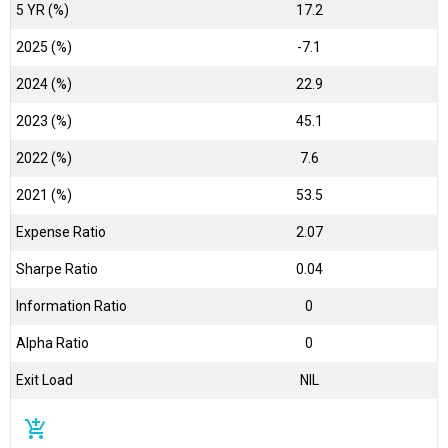
5 YR (%)
17.2
2025 (%)
-7.1
2024 (%)
22.9
2023 (%)
45.1
2022 (%)
7.6
2021 (%)
53.5
Expense Ratio
2.07
Sharpe Ratio
0.04
Information Ratio
0
Alpha Ratio
0
Exit Load
NIL
add_shopping_cart