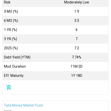
Risk
Moderately Low
3 MO (%)
1.9
6 MO (%)
3.3
1 YR (%)
6
3 YR (%)
7
2025 (%)
7.2
Debt Yield (YTM)
7.74%
Mod. Duration
11M 2D
Eff. Maturity
1Y 18D
add_shopping_cart
Tata Money Market Fund