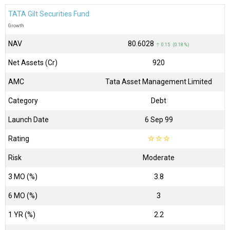
TATA Gilt Securities Fund
Growth
NAV
₹80.6028
↑ 0.15 (0.18 %)
Net Assets (Cr)
₹920
AMC
Tata Asset Management Limited
Category
Debt
Launch Date
6 Sep 99
Rating
☆
☆
☆
Risk
Moderate
3 MO (%)
3.8
6 MO (%)
3
1 YR (%)
2.2