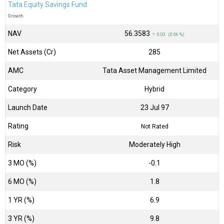
Tata Equity Savings Fund
Growth
NAV
₹56.3583
↑ 0.03 (0.06 %)
Net Assets (Cr)
₹285
AMC
Tata Asset Management Limited
Category
Hybrid
Launch Date
23 Jul 97
Rating
Not Rated
Risk
Moderately High
3 MO (%)
-0.1
6 MO (%)
1.8
1 YR (%)
6.9
3 YR (%)
9.8