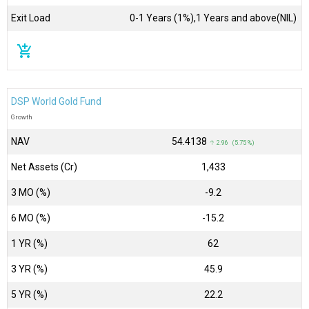
Exit Load
0-1 Years (1%),1 Years and above(NIL)
add_shopping_cart
DSP World Gold Fund
Growth
NAV
₹54.4138
↑ 2.96 (5.75 %)
Net Assets (Cr)
₹1,433
3 MO (%)
-9.2
6 MO (%)
-15.2
1 YR (%)
62
3 YR (%)
45.9
5 YR (%)
22.2