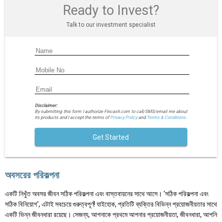
Ready to Invest?
Talk to our investment specialist
Disclaimer:
By submitting this form I authorize Fincash.com to call/SMS/email me about
its products and I accept the terms of
Privacy Policy
and
Terms & Conditions.
Get Started
অবসরের পরিকল্পনা
একটি নিখুঁত অবসর জীবন সঠিক পরিকল্পনা এবং বাস্তবায়নের সাথে আসে। 'সঠিক পরিকল্পনা এবং
সঠিক বিনিয়োগ', এটাই সবচেয়ে গুরুত্বপূর্ণ! যাইহোক, প্রতিটি ব্যক্তির বিভিন্ন প্রয়োজনীয়তার সাথে
একটি ভিন্ন জীবনধারা রয়েছে। সেজন্য, আপনাকে প্রথমে আপনার প্রয়োজনীয়তা, জীবনধারা, আপনি