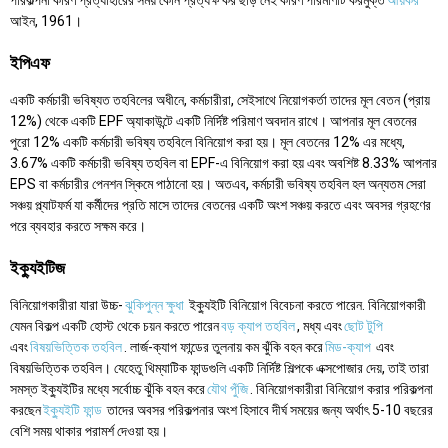
পরিকল্পনা কারণ প্রত্যাহারের সময় কোন প্রত্যক্ষ কর ছাড় নেই কারণ পরিমাণটি করমুক্ত
আয়কর
আইন, 1961।
ইপিএফ
একটি কর্মচারী ভবিষ্যত তহবিলের অধীনে, কর্মচারীরা, সেইসাথে নিয়োগকর্তা তাদের মূল বেতন (প্রায়
12%) থেকে একটি EPF অ্যাকাউন্টে একটি নির্দিষ্ট পরিমাণ অবদান রাখে। আপনার মূল বেতনের
পুরো 12% একটি কর্মচারী ভবিষ্য তহবিলে বিনিয়োগ করা হয়। মূল বেতনের 12% এর মধ্যে,
3.67% একটি কর্মচারী ভবিষ্য তহবিল বা EPF-এ বিনিয়োগ করা হয় এবং অবশিষ্ট 8.33% আপনার
EPS বা কর্মচারীর পেনশন স্কিমে পাঠানো হয়। অতএব, কর্মচারী ভবিষ্য তহবিল হল অন্যতম সেরা
সঞ্চয় প্ল্যাটফর্ম যা কর্মীদের প্রতি মাসে তাদের বেতনের একটি অংশ সঞ্চয় করতে এবং অবসর গ্রহণের
পরে ব্যবহার করতে সক্ষম করে।
ইক্যুইটিজ
বিনিয়োগকারীরা যারা উচ্চ-
ঝুকিপুন্ন ক্ষুধা
ইক্যুইটি বিনিয়োগ বিবেচনা করতে পারেন. বিনিয়োগকারী
যেমন বিকল্প একটি হোস্ট থেকে চয়ন করতে পারেন
বড় ক্যাপ তহবিল
, মধ্য এবং
ছোট টুপি
এবং
বিষয়ভিত্তিক তহবিল
. লার্জ-ক্যাপ ফান্ডের তুলনায় কম ঝুঁকি বহন করে
মিড-ক্যাপ
এবং
বিষয়ভিত্তিক তহবিল। যেহেতু থিম্যাটিক ফান্ডগুলি একটি নির্দিষ্ট শিল্পকে এক্সপোজার দেয়, তাই তারা
সমস্ত ইক্যুইটির মধ্যে সর্বোচ্চ ঝুঁকি বহন করে
যৌথ পুঁজি
. বিনিয়োগকারীরা বিনিয়োগ করার পরিকল্পনা
করছেন
ইক্যুইটি ফান্ড
তাদের অবসর পরিকল্পনার অংশ হিসাবে দীর্ঘ সময়ের জন্য অর্থাৎ 5-10 বছরের
বেশি সময় থাকার পরামর্শ দেওয়া হয়।