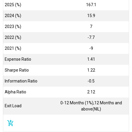
2025 (%)
167.1
2024 (%)
15.9
2023 (%)
7
2022 (%)
-7.7
2021 (%)
-9
Expense Ratio
1.41
Sharpe Ratio
1.22
Information Ratio
-0.5
Alpha Ratio
2.12
0-12 Months (1%),12 Months and
Exit Load
above(NIL)
add_shopping_cart