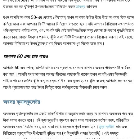
উচ্চতর সহ কম ঝুঁকিপূর্ণ উপকরণগুলিতে বিনিয়োগ করুন
তারল্য
ভাগফল
যখন আপনি আপনার 50-এর কোঠায় পৌঁছাবেন, তখন আপনার উচিত ধীরে ধীরে আপনার স্টক বরাদ্দ
কমিয়ে আনা এবং আপনার নির্দিষ্ট আয়ের বিনিয়োগ বাড়াতে হবে। যদি আপনার বিনিয়োগ এখন পর্যন্ত
পরিপক্কতার পর্যায়ে থাকে, এবং আপনি যদি সেই তহবিলগুলিকে অন্য কোনো উপকরণে পুনঃবিনিয়োগ
করতে চান, তাহলে ট্যাক্সের প্রভাব, ঝুঁকি এবং নির্দিষ্ট উপকরণের তারল্য বিবেচনা করুন। এই বয়সে,
আপনার বিনিয়োগের উপর ট্র্যাক রাখার বিষয়ে আপনাকে খুব বিশেষ হতে হবে।
আপনার 60 এবং তার পরেও
আপনার 60 এর দশকে, আপনি যদি অবসর গ্রহণ করেন তবে আপনার অবসর পরিকল্পনাটি কার্যকর
করা হবে। আপনি যখন আপনার অবসর জীবনের কাছাকাছি থাকেন তখন আপনি এমন স্কিমগুলি
গাইতে পারেন যেগুলির ঝুঁকি কম, তারল্য বেশি বা কম সুদের হারের ঝুঁকি রয়েছে৷ আপনার কত ঘন ঘন
অর্থের প্রয়োজন হবে তার উপর ভিত্তি করে অর্থপ্রদানের বিকল্পগুলি চয়ন করুন৷
অবসর ক্যালকুলেটর
অবসরের ক্যালকুলেটর হল একটি আদর্শ উপায় যা অনুমান করার জন্য যে আপনার অবসরের পরে কত
টাকা সঞ্চয় করতে হবে। এই ক্যালকুলেটর ব্যবহার করার সময় আপনাকে বর্তমান বয়স, পরিকল্পিত
অবসরের বয়স, নিয়মিত খরচ, এর মতো ভেরিয়েবলগুলি পূরণ করতে হবে।
মুদ্রাস্ফীতি
হার এবং
বিনিয়োগে প্রত্যাশিত দীর্ঘমেয়াদী বৃদ্ধির হার (বা ইক্যুইটি বাজার ইত্যাদি)। এই সমস্ত