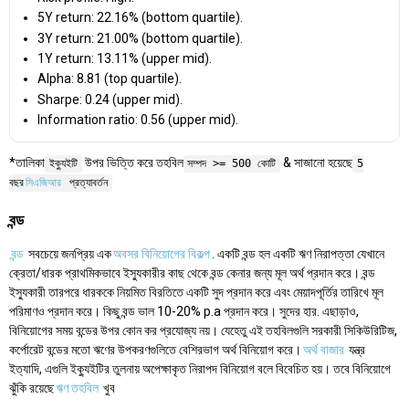
5Y return: 22.16% (bottom quartile).
3Y return: 21.00% (bottom quartile).
1Y return: 13.11% (upper mid).
Alpha: 8.81 (top quartile).
Sharpe: 0.24 (upper mid).
Information ratio: 0.56 (upper mid).
*তালিকা
উপর ভিত্তি করে তহবিল
& সাজানো হয়েছে
ইক্যুইটি
সম্পদ >= 500 কোটি
5
বছর
সিএজিআর
প্রত্যাবর্তন
বন্ড
বন্ড
সবচেয়ে জনপ্রিয় এক
অবসর বিনিয়োগের বিকল্প
. একটি বন্ড হল একটি ঋণ নিরাপত্তা যেখানে
ক্রেতা/ধারক প্রাথমিকভাবে ইস্যুকারীর কাছ থেকে বন্ড কেনার জন্য মূল অর্থ প্রদান করে। বন্ড
ইস্যুকারী তারপরে ধারককে নিয়মিত বিরতিতে একটি সুদ প্রদান করে এবং মেয়াদপূর্তির তারিখে মূল
পরিমাণও প্রদান করে। কিছু বন্ড ভাল 10-20% p.a প্রদান করে। সুদের হার. এছাড়াও,
বিনিয়োগের সময় বন্ডের উপর কোন কর প্রযোজ্য নয়। যেহেতু এই তহবিলগুলি সরকারী সিকিউরিটিজ,
কর্পোরেট বন্ডের মতো ঋণের উপকরণগুলিতে বেশিরভাগ অর্থ বিনিয়োগ করে।
অর্থ বাজার
যন্ত্র
ইত্যাদি, এগুলি ইক্যুইটির তুলনায় অপেক্ষাকৃত নিরাপদ বিনিয়োগ বলে বিবেচিত হয়। তবে বিনিয়োগে
ঝুঁকি রয়েছে
ঋণ তহবিল
খুব