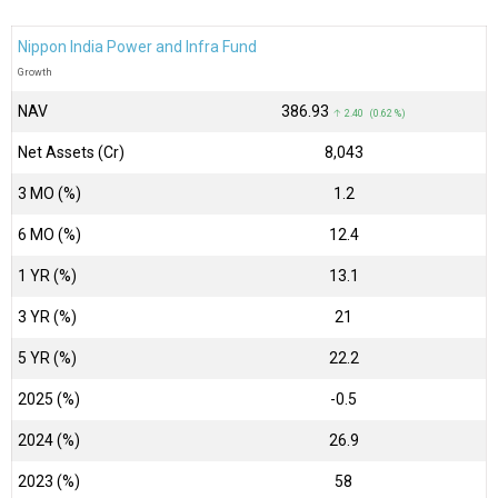
Nippon India Power and Infra Fund
Growth
NAV
₹386.93
↑ 2.40 (0.62 %)
Net Assets (Cr)
₹8,043
3 MO (%)
1.2
6 MO (%)
12.4
1 YR (%)
13.1
3 YR (%)
21
5 YR (%)
22.2
2025 (%)
-0.5
2024 (%)
26.9
2023 (%)
58