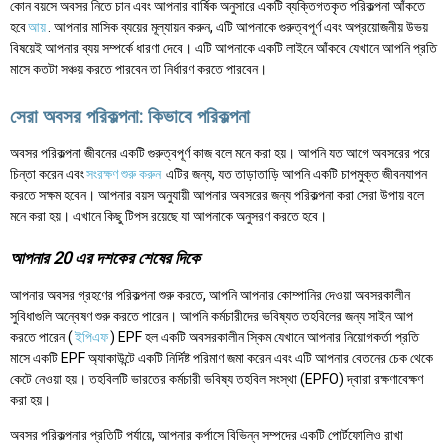
কোন বয়সে অবসর নিতে চান এবং আপনার বার্ষিক অনুসারে একটি ব্যক্তিগতকৃত পরিকল্পনা আঁকতে
হবে
আয়
. আপনার মাসিক ব্যয়ের মূল্যায়ন করুন, এটি আপনাকে গুরুত্বপূর্ণ এবং অপ্রয়োজনীয় উভয়
বিষয়েই আপনার ব্যয় সম্পর্কে ধারণা দেবে। এটি আপনাকে একটি লাইনে আঁকবে যেখানে আপনি প্রতি
মাসে কতটা সঞ্চয় করতে পারবেন তা নির্ধারণ করতে পারবেন।
সেরা অবসর পরিকল্পনা: কিভাবে পরিকল্পনা
অবসর পরিকল্পনা জীবনের একটি গুরুত্বপূর্ণ কাজ বলে মনে করা হয়। আপনি যত আগে অবসরের পরে
চিন্তা করেন এবং
সংরক্ষণ শুরু করুন
এটির জন্য, যত তাড়াতাড়ি আপনি একটি চাপমুক্ত জীবনযাপন
করতে সক্ষম হবেন। আপনার বয়স অনুযায়ী আপনার অবসরের জন্য পরিকল্পনা করা সেরা উপায় বলে
মনে করা হয়। এখানে কিছু টিপস রয়েছে যা আপনাকে অনুসরণ করতে হবে।
আপনার 20 এর দশকের শেষের দিকে
আপনার অবসর গ্রহণের পরিকল্পনা শুরু করতে, আপনি আপনার কোম্পানির দেওয়া অবসরকালীন
সুবিধাগুলি অন্বেষণ শুরু করতে পারেন। আপনি কর্মচারীদের ভবিষ্যত তহবিলের জন্য সাইন আপ
করতে পারেন (
ইপিএফ
) EPF হল একটি অবসরকালীন স্কিম যেখানে আপনার নিয়োগকর্তা প্রতি
মাসে একটি EPF অ্যাকাউন্টে একটি নির্দিষ্ট পরিমাণ জমা করেন এবং এটি আপনার বেতনের চেক থেকে
কেটে নেওয়া হয়। তহবিলটি ভারতের কর্মচারী ভবিষ্য তহবিল সংস্থা (EPFO) দ্বারা রক্ষণাবেক্ষণ
করা হয়।
অবসর পরিকল্পনার প্রতিটি পর্যায়ে, আপনার কর্পাসে বিভিন্ন সম্পদের একটি পোর্টফোলিও রাখা