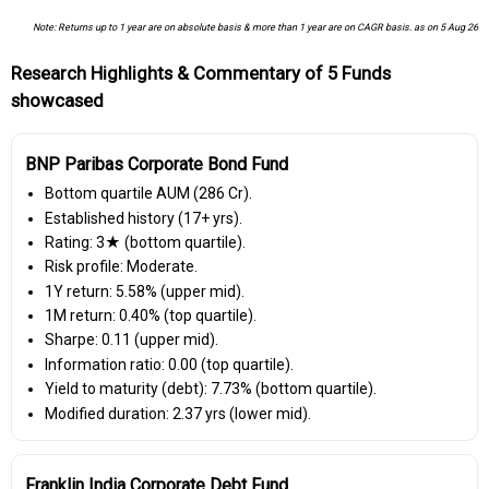
Note: Returns up to 1 year are on absolute basis & more than 1 year are on CAGR basis. as on 5 Aug 26
Research Highlights & Commentary of 5 Funds
showcased
BNP Paribas Corporate Bond Fund
Bottom quartile AUM (₹286 Cr).
Established history (17+ yrs).
Rating: 3★ (bottom quartile).
Risk profile: Moderate.
1Y return: 5.58% (upper mid).
1M return: 0.40% (top quartile).
Sharpe: 0.11 (upper mid).
Information ratio: 0.00 (top quartile).
Yield to maturity (debt): 7.73% (bottom quartile).
Modified duration: 2.37 yrs (lower mid).
Franklin India Corporate Debt Fund