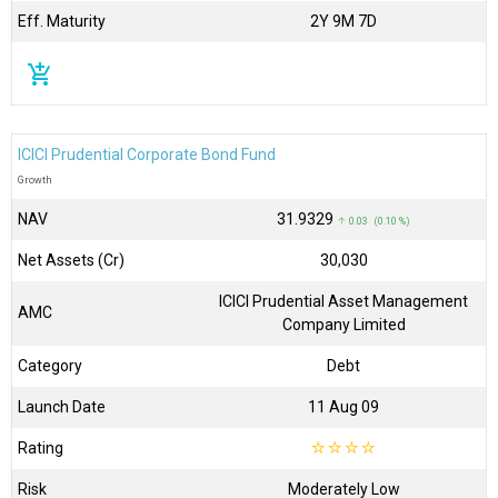
Eff. Maturity
2Y 9M 7D
add_shopping_cart
ICICI Prudential Corporate Bond Fund
Growth
NAV
₹31.9329
↑ 0.03 (0.10 %)
Net Assets (Cr)
₹30,030
ICICI Prudential Asset Management
AMC
Company Limited
Category
Debt
Launch Date
11 Aug 09
Rating
☆
☆
☆
☆
Risk
Moderately Low