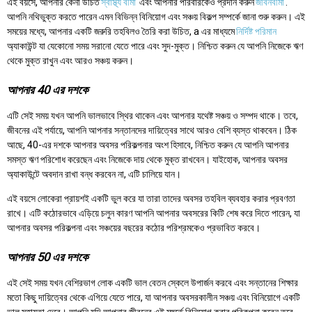
এই বয়সে, আপনার কেনা উচিত
স্বাস্থ্য বীমা
এবং আপনার পরিবারকেও প্রদান করুন
জীবনবীমা
.
আপনি নথিভুক্ত করতে পারেন এমন বিভিন্ন বিনিয়োগ এবং সঞ্চয় বিকল্প সম্পর্কে জানা শুরু করুন। এই
সময়ের মধ্যে, আপনার একটি জরুরি তহবিলও তৈরি করা উচিত, a এর মাধ্যমে
নির্দিষ্ট পরিমান
অ্যাকাউন্ট যা যেকোনো সময় সরানো যেতে পারে এবং সুদ-মুক্ত। নিশ্চিত করুন যে আপনি নিজেকে ঋণ
থেকে মুক্ত রাখুন এবং আরও সঞ্চয় করুন।
আপনার 40 এর দশকে
এটি সেই সময় যখন আপনি ভালভাবে স্থির থাকেন এবং আপনার যথেষ্ট সঞ্চয় ও সম্পদ থাকে। তবে,
জীবনের এই পর্যায়ে, আপনি আপনার সন্তানদের দায়িত্বের সাথে আরও বেশি ব্যস্ত থাকবেন। ঠিক
আছে, 40-এর দশকে আপনার অবসর পরিকল্পনার অংশ হিসাবে, নিশ্চিত করুন যে আপনি আপনার
সমস্ত ঋণ পরিশোধ করেছেন এবং নিজেকে দায় থেকে মুক্ত রাখবেন। যাইহোক, আপনার অবসর
অ্যাকাউন্টে অবদান রাখা বন্ধ করবেন না, এটি চালিয়ে যান।
এই বয়সে লোকেরা প্রায়শই একটি ভুল করে যা তারা তাদের অবসর তহবিল ব্যবহার করার প্রবণতা
রাখে। এটি কঠোরভাবে এড়িয়ে চলুন কারণ আপনি আপনার অবসরের কিটি শেষ করে দিতে পারেন, যা
আপনার অবসর পরিকল্পনা এবং সঞ্চয়ের বছরের কঠোর পরিশ্রমকেও প্রভাবিত করবে।
আপনার 50 এর দশকে
এই সেই সময় যখন বেশিরভাগ লোক একটি ভাল বেতন স্কেলে উপার্জন করবে এবং সন্তানের শিক্ষার
মতো কিছু দায়িত্বের থেকে এগিয়ে যেতে পারে, যা আপনার অবসরকালীন সঞ্চয় এবং বিনিয়োগে একটি
ভাল সহায়তা দেবে। আপনি যদি আপনার জীবনের এই মুহুর্তে বিনিয়োগ করার পরিকল্পনা করেন তবে