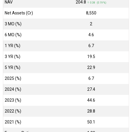
NAV
₹204.8
↑ 0.38 (0.19 %)
Net Assets (Cr)
₹8,550
3 MO (%)
2
6 MO (%)
4.6
1 YR (%)
6.7
3 YR (%)
19.5
5 YR (%)
22.9
2025 (%)
6.7
2024 (%)
27.4
2023 (%)
44.6
2022 (%)
28.8
2021 (%)
50.1