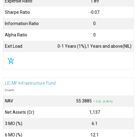
Expense Ratio
1.89
Sharpe Ratio
-0.07
Information Ratio
0
Alpha Ratio
0
Exit Load
0-1 Years (1%),1 Years and above(NIL)
add_shopping_cart
LIC MF Infrastructure Fund
Growth
NAV
₹55.3885
↑ 0.26 (0.48 %)
Net Assets (Cr)
₹1,137
3 MO (%)
6.1
6 MO (%)
12.1