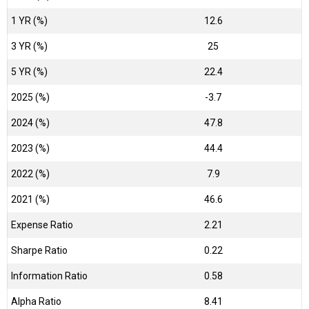
1 YR (%)
12.6
3 YR (%)
25
5 YR (%)
22.4
2025 (%)
-3.7
2024 (%)
47.8
2023 (%)
44.4
2022 (%)
7.9
2021 (%)
46.6
Expense Ratio
2.21
Sharpe Ratio
0.22
Information Ratio
0.58
Alpha Ratio
8.41