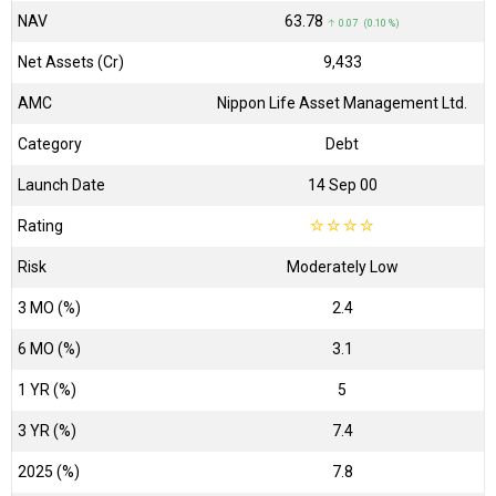
NAV
₹63.78
↑ 0.07 (0.10 %)
Net Assets (Cr)
₹9,433
AMC
Nippon Life Asset Management Ltd.
Category
Debt
Launch Date
14 Sep 00
Rating
☆
☆
☆
☆
Risk
Moderately Low
3 MO (%)
2.4
6 MO (%)
3.1
1 YR (%)
5
3 YR (%)
7.4
2025 (%)
7.8