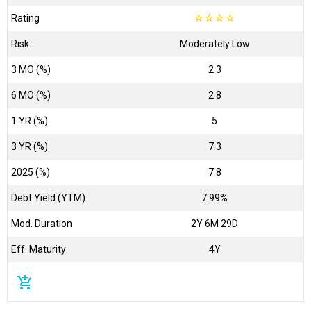
Rating
☆
☆
☆
☆
Risk
Moderately Low
3 MO (%)
2.3
6 MO (%)
2.8
1 YR (%)
5
3 YR (%)
7.3
2025 (%)
7.8
Debt Yield (YTM)
7.99%
Mod. Duration
2Y 6M 29D
Eff. Maturity
4Y
add_shopping_cart