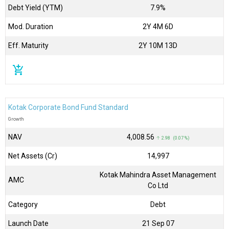
Debt Yield (YTM)
7.9%
Mod. Duration
2Y 4M 6D
Eff. Maturity
2Y 10M 13D
add_shopping_cart
Kotak Corporate Bond Fund Standard
Growth
NAV
₹4,008.56
↑ 2.98 (0.07 %)
Net Assets (Cr)
₹14,997
Kotak Mahindra Asset Management
AMC
Co Ltd
Category
Debt
Launch Date
21 Sep 07