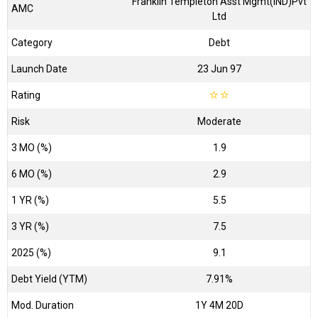
Franklin Templeton Asst Mgmt(IND)Pvt
AMC
Ltd
Category
Debt
Launch Date
23 Jun 97
Rating
☆
☆
Risk
Moderate
3 MO (%)
1.9
6 MO (%)
2.9
1 YR (%)
5.5
3 YR (%)
7.5
2025 (%)
9.1
Debt Yield (YTM)
7.91%
Mod. Duration
1Y 4M 20D