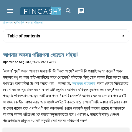
ফিনক্যাশ
»
যৌথ পুঁজি
»
অবসর পরিকল্পনা
Table of contents
আপনার অবসর পরিকল্পনা গোল্ডেন গাইড!
Updated on
August 3, 2026
, 49714 views
'অবসর' শব্দটি শুনলে আপনার মাথায় কী কী চিন্তা আসে? আপনি কি প্রায়ই ভ্রমণ করেন? অথবা
সম্ভবত শুধু আপনার নাতি-নাতনিদের সাথে খেলছেন? যাইহোক, কিছু লোক অবসর নিয়ে ভাবতে পারে,
যখন অল্প অল্পবয়সীরা উপেক্ষা করতে পারে। আমরা হব,
অবসরের পরিকল্পনা
অথবা কোনো বিনিয়োগের
কোনো বয়সের প্রয়োজন হয় না কারণ এটি শুধুমাত্র আপনার ভবিষ্যৎ সুরক্ষিত করার জন্য! অবসর
গ্রহণের পরিকল্পনার ক্ষেত্রে, স্মার্ট এবং প্রাথমিক পরিকল্পনাগুলি আপনার অবসর নেওয়ার পরে একটি
আরামদায়ক জীবনযাপন করার জন্য যথেষ্ট অর্থ তৈরি করতে পারে। আপনি যদি অবসর পরিকল্পনার কথা
না ভেবে থাকেন তবে এখনই এটি করা শুরু করুন! এখানে কয়েকটি সুবর্ণ পদক্ষেপ রয়েছে যা আপনাকে
আপনার অবসর পরিকল্পনা শুরু করতে অনুসরণ করতে হবে। এছাড়াও, ভারতে উপলব্ধ পেনশন
পরিকল্পনাগুলি জানুন এবং সেই অনুযায়ী সেরা অবসর পরিকল্পনা করুন!