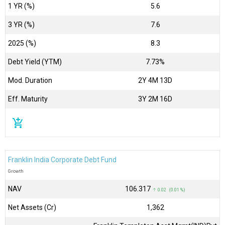
1 YR (%)
5.6
3 YR (%)
7.6
2025 (%)
8.3
Debt Yield (YTM)
7.73%
Mod. Duration
2Y 4M 13D
Eff. Maturity
3Y 2M 16D
add_shopping_cart
Franklin India Corporate Debt Fund
Growth
NAV
₹106.317
↑ 0.02 (0.01 %)
Net Assets (Cr)
₹1,362