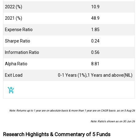
2022 (%)
10.9
2021 (%)
48.9
Expense Ratio
1.85
Sharpe Ratio
0.24
Information Ratio
0.56
Alpha Ratio
8.81
Exit Load
0-1 Years (1%),1 Years and above(NIL)
add_shopping_cart
Note: Returns up to 1 year are on absolute basis & more than 1 year are on CAGR basis. as on 5 Aug 26
Note: Ratio's shown as on 30 Jun 26
Research Highlights & Commentary of 5 Funds