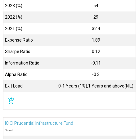
2023 (%)
54
2022 (%)
29
2021 (%)
32.4
Expense Ratio
1.89
Sharpe Ratio
0.12
Information Ratio
-0.11
Alpha Ratio
-0.3
Exit Load
0-1 Years (1%),1 Years and above(NIL)
add_shopping_cart
ICICI Prudential Infrastructure Fund
Growth