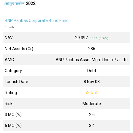
সেরা বন্ড তহবিল
2022
BNP Paribas Corporate Bond Fund
Growth
NAV
₹29.397
↑ 0.02 (0.06 %)
Net Assets (Cr)
₹286
AMC
BNP Paribas Asset Mgmt India Pvt. Ltd
Category
Debt
Launch Date
8 Nov 08
Rating
☆
☆
☆
Risk
Moderate
3 MO (%)
2.6
6 MO (%)
3.4