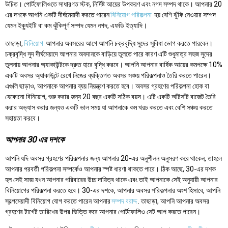
উচিত। পোর্টফোলিওতে সাধারণত স্টক, নির্দিষ্ট আয়ের উপকরণ এবং নগদ সম্পদ থাকে। আপনার 20
এর দশকে আপনি একটি দীর্ঘমেয়াদী করতে পারেন
বিনিয়োগ পরিকল্পনা
হয় বেশি ঝুঁকি নেওয়ার সম্পদ
যেমন ইক্যুইটি বা কম ঝুঁকিপূর্ণ সম্পদ যেমন নগদ, এফডি ইত্যাদি।
তাছাড়া,
বিনিয়োগ
আপনার অবসরের আগে আপনি চক্রবৃদ্ধি সুদের সুবিধা ভোগ করতে পারবেন।
চক্রবৃদ্ধি সুদ দীর্ঘমেয়াদে আপনার অবদানকে বাড়িয়ে তুলতে পারে কারণ এটি শুধুমাত্র সহজ সুদের
তুলনায় আপনার অ্যাকাউন্টকে দ্রুত হারে বৃদ্ধি করবে। আপনি আপনার বার্ষিক আয়ের কমপক্ষে 10%
একটি অবসর অ্যাকাউন্টে রেখে নিজের ব্যক্তিগত অবসর সঞ্চয় পরিকল্পনাও তৈরি করতে পারেন।
এগুলি ছাড়াও, আপনাকে আপনার ব্যয় নিয়ন্ত্রণ করতে হবে। অবসর গ্রহণের পরিকল্পনা হোক বা
যেকোনো বিনিয়োগ, শুরু করার জন্য 20 বছর একটি সঠিক বয়স। এটি একটি আঁটসাঁট বাজেট তৈরি
করার অভ্যাস করার জন্যও একটি ভাল সময় যা আপনাকে কম খরচ করতে এবং বেশি সঞ্চয় করতে
সহায়তা করবে।
আপনার 30 এর দশকে
আপনি যদি অবসর গ্রহণের পরিকল্পনার জন্য আপনার 20-এর অনুশীলন অনুসরণ করে থাকেন, তাহলে
আপনার পরবর্তী পরিকল্পনা সম্পর্কেও আপনার স্পষ্ট ধারণা থাকতে পারে। ঠিক আছে, 30-এর দশক
হল সেই সময় যখন আপনার পরিবারের উচ্চ দায়িত্ব থাকে এবং তাই আপনাকে সেই অনুযায়ী আপনার
বিনিয়োগের পরিকল্পনা করতে হবে। 30-এর দশকে, আপনার অবসর পরিকল্পনার অংশ হিসাবে, আপনি
স্বল্পমেয়াদী বিনিয়োগ যোগ করতে পারেন আপনার
সম্পদ বরাদ্দ
. তাছাড়া, আপনি আপনার অবসর
গ্রহণের টার্গেট তারিখের উপর ভিত্তি করে আপনার পোর্টফোলিও সেট আপ করতে পারেন।