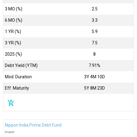
3 MO (%)
2.5
6 MO (%)
3.3
1 YR (%)
5.9
3 YR (%)
7.5
2025 (%)
8
Debt Yield (YTM)
7.91%
Mod. Duration
3Y 4M 10D
Eff. Maturity
5Y 8M 23D
add_shopping_cart
Nippon India Prime Debt Fund
Growth