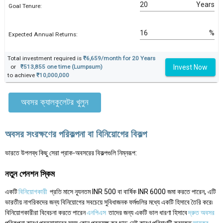
Years
Goal Tenure:
%
Expected Annual Returns:
Total investment required is
₹6,659/month for 20 Years
Invest Now
or
₹513,855 one time (Lumpsum)
to achieve
₹10,000,000
অবসর ক্যালকুলেটর খুলুন
অবসর সংরক্ষণের পরিকল্পনা বা বিনিয়োগের বিকল্প
ভারতে উপলব্ধ কিছু সেরা প্রাক-অবসরের বিকল্পগুলি নিম্নরূপ:
নতুন পেনশন স্কিম
একটি
বিনিয়োগকারী
প্রতি মাসে ন্যূনতম INR 500 বা বার্ষিক INR 6000 জমা করতে পারেন, এটি
ভারতীয় নাগরিকদের জন্য বিনিয়োগের সবচেয়ে সুবিধাজনক ফর্মগুলির মধ্যে একটি হিসাবে তৈরি করে৷
বিনিয়োগকারীরা বিবেচনা করতে পারেন
এনপিএস
তাদের জন্য একটি ভাল ধারণা হিসাবে
দ্রুত অবসর