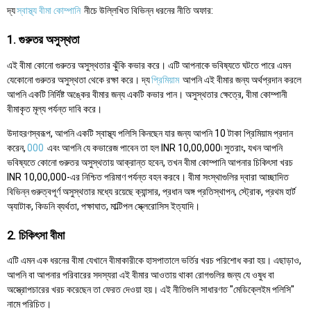
দ্য
স্বাস্থ্য বীমা কোম্পানি
নীচে উল্লিখিত বিভিন্ন ধরনের নীতি অফার:
1. গুরুতর অসুস্থতা
এই বীমা কোনো গুরুতর অসুস্থতার ঝুঁকি কভার করে। এটি আপনাকে ভবিষ্যতে ঘটতে পারে এমন
যেকোনো গুরুতর অসুস্থতা থেকে রক্ষা করে। দ্য
প্রিমিয়াম
আপনি এই বীমার জন্য অর্থপ্রদান করলে
আপনি একটি নির্দিষ্ট অঙ্কের বীমার জন্য একটি কভার পান। অসুস্থতার ক্ষেত্রে, বীমা কোম্পানী
বীমাকৃত মূল্য পর্যন্ত দাবি করে।
উদাহরণস্বরূপ, আপনি একটি স্বাস্থ্য পলিসি কিনছেন যার জন্য আপনি 10 টাকা প্রিমিয়াম প্রদান
করেন,
000
এবং আপনি যে কভারেজ পাবেন তা হল INR 10,00,000৷ সুতরাং, যখন আপনি
ভবিষ্যতে কোনো গুরুতর অসুস্থতায় আক্রান্ত হবেন, তখন বীমা কোম্পানি আপনার চিকিৎসা খরচ
INR 10,00,000-এর নিশ্চিত পরিমাণ পর্যন্ত বহন করবে। বীমা সংস্থাগুলির দ্বারা আচ্ছাদিত
বিভিন্ন গুরুত্বপূর্ণ অসুস্থতার মধ্যে রয়েছে ক্যান্সার, প্রধান অঙ্গ প্রতিস্থাপন, স্ট্রোক, প্রথম হার্ট
অ্যাটাক, কিডনি ব্যর্থতা, পক্ষাঘাত, মাল্টিপল স্ক্লেরোসিস ইত্যাদি।
2. চিকিৎসা বীমা
এটি এমন এক ধরনের বীমা যেখানে বীমাকারীকে হাসপাতালে ভর্তির খরচ পরিশোধ করা হয়। এছাড়াও,
আপনি বা আপনার পরিবারের সদস্যরা এই বীমার আওতায় থাকা রোগগুলির জন্য যে ওষুধ বা
অস্ত্রোপচারের খরচ করেছেন তা ফেরত দেওয়া হয়। এই নীতিগুলি সাধারণত "মেডিক্লেইম পলিসি"
নামে পরিচিত।