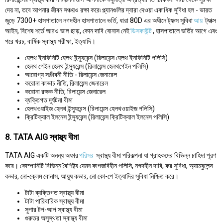
দেয় না, তবে আপনার জীবন সঞ্চয়ও রক্ষা করে৷ প্ল্যানগুলির দ্বারা দেওয়া একাধিক সুবিধা হল - ভারত
জুড়ে 7300+ হাসপাতালে নগদহীন হাসপাতালে ভর্তি, ধারা 80D এর অধীনে ট্যাক্স সুবিধা
আয়
ট্যাক্স
আইন, বিশেষ শর্তে আরও ভাল ছাড়, কোন দাবি বোনাস নেই
ডিসকাউন্ট
, হাসপাতালে ভর্তির আগে এবং
পরে খরচ, বার্ষিক স্বাস্থ্য পরীক্ষা, ইত্যাদি।
হেলথ ইনফিনিটি হেলথ ইন্স্যুরেন্স (রিলায়েন্স হেলথ ইনফিনিটি পলিসি)
হেলথ গেইন হেলথ ইন্স্যুরেন্স (রিলায়েন্স হেলথগেইন পলিসি)
আরোগ্য সঞ্জীবনী নীতি - রিলায়েন্স জেনারেল
করোনা কাভাচ নীতি, রিলায়েন্স জেনারেল
করোনা রক্ষক নীতি, রিলায়েন্স জেনারেল
ব্যক্তিগত দূর্ঘটনা বীমা
হেলথওয়াইজ হেলথ ইন্স্যুরেন্স (রিলায়েন্স হেলথওয়াইজ পলিসি)
ক্রিটিক্যাল ইলনেস ইন্স্যুরেন্স (রিলায়েন্স ক্রিটিক্যাল ইলনেস পলিসি)
8. TATA AIG স্বাস্থ্য বীমা
TATA AIG একটি অনন্য অফার
পরিসর
স্বাস্থ্য বীমা পরিকল্পনা যা গ্রাহকদের বিভিন্ন চাহিদা পূরণ
করে। কোম্পানিটি বিভিন্ন বৈশিষ্ট্য যেমন কাগজবিহীন পলিসি, নগদহীন দাবি, কর সুবিধা, অ্যাম্বুলেন্স
কভার, নো-ক্লেম বোনাস, আয়ুষ কভার, নো কো-পে ইত্যাদির সুবিধা নিশ্চিত করে।
টাটা ব্যক্তিগত স্বাস্থ্য বীমা
টাটা পারিবারিক স্বাস্থ্য বীমা
সুপার টপ-আপ স্বাস্থ্য বীমা
গুরুতর অসুস্থতা স্বাস্থ্য বীমা