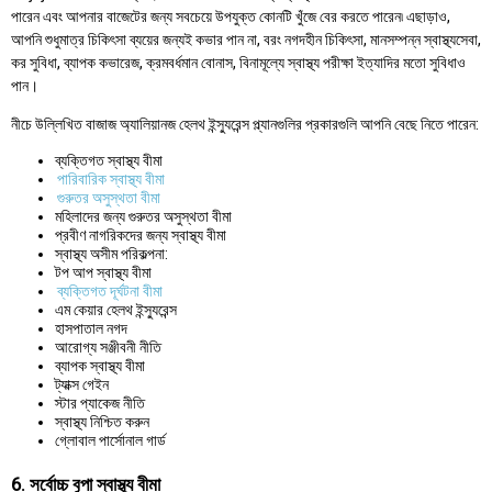
পারেন এবং আপনার বাজেটের জন্য সবচেয়ে উপযুক্ত কোনটি খুঁজে বের করতে পারেন৷ এছাড়াও,
আপনি শুধুমাত্র চিকিৎসা ব্যয়ের জন্যই কভার পান না, বরং নগদহীন চিকিৎসা, মানসম্পন্ন স্বাস্থ্যসেবা,
কর সুবিধা, ব্যাপক কভারেজ, ক্রমবর্ধমান বোনাস, বিনামূল্যে স্বাস্থ্য পরীক্ষা ইত্যাদির মতো সুবিধাও
পান।
নীচে উল্লিখিত বাজাজ অ্যালিয়ানজ হেলথ ইন্স্যুরেন্স প্ল্যানগুলির প্রকারগুলি আপনি বেছে নিতে পারেন:
ব্যক্তিগত স্বাস্থ্য বীমা
পারিবারিক স্বাস্থ্য বীমা
গুরুতর অসুস্থতা বীমা
মহিলাদের জন্য গুরুতর অসুস্থতা বীমা
প্রবীণ নাগরিকদের জন্য স্বাস্থ্য বীমা
স্বাস্থ্য অসীম পরিকল্পনা:
টপ আপ স্বাস্থ্য বীমা
ব্যক্তিগত দূর্ঘটনা বীমা
এম কেয়ার হেলথ ইন্স্যুরেন্স
হাসপাতাল নগদ
আরোগ্য সঞ্জীবনী নীতি
ব্যাপক স্বাস্থ্য বীমা
ট্যাক্স গেইন
স্টার প্যাকেজ নীতি
স্বাস্থ্য নিশ্চিত করুন
গ্লোবাল পার্সোনাল গার্ড
6. সর্বোচ্চ বুপা স্বাস্থ্য বীমা