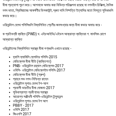
বীমা প্রত্যাশা পূরণ করে। আপনাকে অফার করা বিভিন্ন পরিকল্পনা রয়েছে যা নগদহীন চিকিত্সা, দৈনিক
নগদ ভাতা, প্রিমিয়ামের আকর্ষণীয় ডিসকাউন্ট, দ্রুত দাবি নিষ্পত্তি ইত্যাদির মতো বিস্তৃত সুবিধাগুলি
কভার করে।
ওরিয়েন্টাল হেলথ পলিসিগুলি নিম্নলিখিত শ্রেণীর জনসংখ্যার জন্য বীমা কভার অফার করে -
ক প্রতিবন্ধী ব্যক্তি (PWD) খ. এইচআইভি/এইডস আক্রান্ত ব্যক্তিরা গ. মানসিক রোগে
আক্রান্ত ব্যক্তি
ওরিয়েন্টালের নিম্নলিখিত স্বাস্থ্য বীমা পণ্যগুলি এখানে রয়েছে -
হ্যাপি ফ্যামিলি ফ্লোটার পলিসি-2015
মেডিক্লেম বীমা নীতি (ব্যক্তিগত)
PNB- ওরিয়েন্টাল রয়্যাল মেডিক্লেম-2017
ওবিসি- ওরিয়েন্টাল মেডিক্লেইম পলিসি-2017
মেডিক্লেম বীমা নীতি (গ্রুপ)
প্রাচ্য শুভ নগদ-নিশ্চিন্ত রাহেন
ওরিয়েন্টাল সুপার হেলথ টপ-আপ
প্রবাসী ভারতীয় বীমা যোজনা-2017
সুবিধাপ্রাপ্ত প্রবীণদের স্বাস্থ্য
আরোগ্য সঞ্জীবনী পলিসি-ওরিয়েন্টাল ইন্স্যুরেন্স
ওরিয়েন্টাল সুপার হেলথ টপ আপ
PBBY - 2017
ওবিসি 2017
জিএনপি 2017