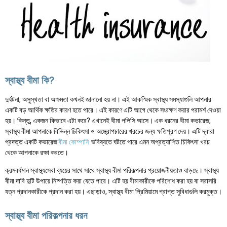
স্বাস্থ্য বীমা কি?
দুর্ঘটনা, অসুস্থতা বা অক্ষমতা কখনই জানানো হয় না। এই আকস্মিক স্বাস্থ্য সমস্যাগুলি আপনার
একটি বড় আর্থিক ক্ষতির কারণ হতে পারে। এই কারণে এটি আগে থেকে সংরক্ষণ করার পরামর্শ দেওয়া
হয়। কিন্তু, একজন কিভাবে এটা করে? এখানেই বীমা পলিসি আসে। এক ধরনের বীমা কভারেজ,
স্বাস্থ্য বীমা আপনাকে বিভিন্ন চিকিৎসা ও অস্ত্রোপচারের খরচের জন্য ক্ষতিপূরণ দেয়। এটি দ্বারা
প্রদত্ত একটি কভারেজ
বীমা কোম্পানি
ভবিষ্যতে ঘটতে পারে এমন অপ্রত্যাশিত চিকিৎসা খরচ
থেকে আপনাকে রক্ষা করতে।
ক্রমবর্ধমান স্বাস্থ্যসেবা ব্যয়ের সাথে সাথে স্বাস্থ্য বীমা পরিকল্পনার প্রয়োজনীয়তাও বাড়ছে। স্বাস্থ্য
বীমা দাবি দুটি উপায়ে নিষ্পত্তি করা যেতে পারে। এটি হয় বীমাকারীকে পরিশোধ করা হয় বা সরাসরি
যত্ন প্রদানকারীকে প্রদান করা হয়। এছাড়াও, স্বাস্থ্য বীমা প্রিমিয়ামে প্রাপ্ত সুবিধাগুলি করমুক্ত।
স্বাস্থ্য বীমা পরিকল্পনার ধরন