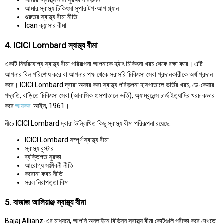
আমার: স্বাস্থ্য নারী সুরক্ষা পরিকল্পনা
আমার:স্বাস্থ্য চিকিৎসা সুপার টপ-আপ প্ল্যান
গুরুতর স্বাস্থ্য বীমা নীতি
Ican ক্যান্সার বীমা
4. ICICI Lombard স্বাস্থ্য বীমা
একটি নির্ভরযোগ্য স্বাস্থ্য বীমা পরিকল্পনা আপনাকে হঠাৎ চিকিৎসা খরচ থেকে রক্ষা করে। এটি
আপনার বিল পরিশোধ করে বা আপনার পক্ষ থেকে সরাসরি চিকিৎসা সেবা প্রদানকারীকে অর্থ প্রদান
করে। ICICI Lombard দ্বারা অফার করা স্বাস্থ্য পরিকল্পনা হাসপাতালে ভর্তির খরচ, ডে-কেয়ার
পদ্ধতি, বাড়িতে চিকিৎসা সেবা (আবাসিক হাসপাতালে ভর্তি), অ্যাম্বুলেন্স চার্জ ইত্যাদির খরচ কভার
করে
আয়কর
আইন, 1961।
নীচে ICICI Lombard দ্বারা উল্লিখিত কিছু স্বাস্থ্য বীমা পরিকল্পনা রয়েছে:
ICICI Lombard সম্পূর্ণ স্বাস্থ্য বীমা
স্বাস্থ্য বুস্টার
ব্যক্তিগত সুরক্ষা
আরোগ্য সঞ্জীবনী নীতি
করোনা কবচ নীতি
সরল নিরাপত্তা বিমা
5. বাজাজ আলিয়াঞ্জ স্বাস্থ্য বীমা
Bajaj Allianz-এর মাধ্যমে, আপনি অনলাইনে বিভিন্ন স্বাস্থ্য বীমা কোটগুলি পরীক্ষা করে দেখতে