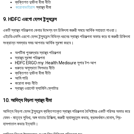
ব্যক্তিগত দুর্ঘটনা বীমা নীতি
করোনাভাইরাস
স্বাস্থ্য বীমা
9. HDFC এরগো হেলথ ইন্স্যুরেন্স
একটি স্বাস্থ্য পরিকল্পনা কেনার উদ্দেশ্য হল চিকিৎসা জরুরী সময়ে আর্থিক সহায়তা পাওয়া।
এইচডিএফসি এরগো হেলথ ইন্স্যুরেন্স বিভিন্ন ধরনের স্বাস্থ্য পরিকল্পনা অফার করে যা জরুরী চিকিৎসা
সংক্রান্ত সমস্যার সময় আপনার আর্থিক সুরক্ষা করবে।
অপটিমা পুনরুদ্ধার স্বাস্থ্য পরিকল্পনা
স্বাস্থ্য সুরক্ষা পরিকল্পনা
HDFC ERGO my: Health Medisure সুপার টপ-আপ
গুরুতর অসুস্থতা সিলভার নীতি
ব্যক্তিগত দুর্ঘটনা বীমা নীতি
আমি পারি
করোনা কবচ নীতি
স্বাস্থ্য ওয়ালেট ফ্যামিলি ফ্লোটার
10. আদিত্য বিড়লা স্বাস্থ্য বীমা
আদিত্য বিড়লা হেলথ ইন্স্যুরেন্স ব্যক্তিগতকৃত স্বাস্থ্য পরিকল্পনা বৈশিষ্ট্যের একটি পরিসর অফার করে
যেমন - মাতৃত্ব সুবিধা, অঙ্গ দাতার চিকিত্সা, জরুরী অ্যাম্বুলেন্স কভার, ক্রমবর্ধমান বোনাস, প্রি-
হাসপাতাল কভার ইত্যাদি।