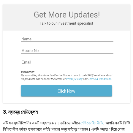
Get More Updates!
Talk to our investment specialist
Disclaimer:
By submitting this form I authorize Fincash.com to call/SMS/email me about
its products and I accept the terms of
Privacy Policy
and
Terms & Conditions.
Click Now
3. স্বতন্ত্র মেডিক্লেম
এটি স্বাস্থ্য নীতিগুলির একটি সহজ প্রকার। ব্যক্তির অধীনে
মেডিক্লেইম নীতি
, আপনি একটি নির্দিষ্ট
নিশ্চিত সীমা পর্যন্ত হাসপাতালে ভর্তির খরচের জন্য ক্ষতিপূরণ পাবেন। একটি উদাহরণ দিয়ে বোঝা