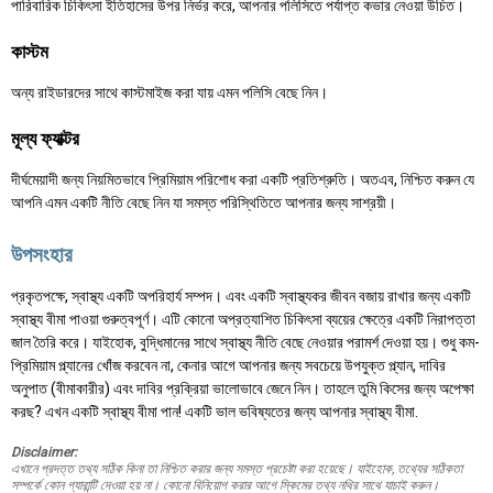
পারিবারিক চিকিৎসা ইতিহাসের উপর নির্ভর করে, আপনার পলিসিতে পর্যাপ্ত কভার নেওয়া উচিত।
কাস্টম
অন্য রাইডারদের সাথে কাস্টমাইজ করা যায় এমন পলিসি বেছে নিন।
মূল্য ফ্যাক্টর
দীর্ঘমেয়াদী জন্য নিয়মিতভাবে প্রিমিয়াম পরিশোধ করা একটি প্রতিশ্রুতি। অতএব, নিশ্চিত করুন যে
আপনি এমন একটি নীতি বেছে নিন যা সমস্ত পরিস্থিতিতে আপনার জন্য সাশ্রয়ী।
উপসংহার
প্রকৃতপক্ষে, স্বাস্থ্য একটি অপরিহার্য সম্পদ। এবং একটি স্বাস্থ্যকর জীবন বজায় রাখার জন্য একটি
স্বাস্থ্য বীমা পাওয়া গুরুত্বপূর্ণ। এটি কোনো অপ্রত্যাশিত চিকিৎসা ব্যয়ের ক্ষেত্রে একটি নিরাপত্তা
জাল তৈরি করে। যাইহোক, বুদ্ধিমানের সাথে স্বাস্থ্য নীতি বেছে নেওয়ার পরামর্শ দেওয়া হয়। শুধু কম-
প্রিমিয়াম প্ল্যানের খোঁজ করবেন না, কেনার আগে আপনার জন্য সবচেয়ে উপযুক্ত প্ল্যান, দাবির
অনুপাত (বীমাকারীর) এবং দাবির প্রক্রিয়া ভালোভাবে জেনে নিন। তাহলে তুমি কিসের জন্য অপেক্ষা
করছ? এখন একটি স্বাস্থ্য বীমা পান! একটি ভাল ভবিষ্যতের জন্য আপনার স্বাস্থ্য বীমা.
Disclaimer:
এখানে প্রদত্ত তথ্য সঠিক কিনা তা নিশ্চিত করার জন্য সমস্ত প্রচেষ্টা করা হয়েছে। যাইহোক, তথ্যের সঠিকতা
সম্পর্কে কোন গ্যারান্টি দেওয়া হয় না। কোনো বিনিয়োগ করার আগে স্কিমের তথ্য নথির সাথে যাচাই করুন।