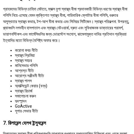
গ্রাহকদের বিভিন্ন চাহিদা মেটাতে, ম্যাক্স বুপা স্বাস্থ্য বীমা প্রদানকারী বিভিন্ন ধরণের স্বাস্থ্য বীমা
পলিসি নিয়ে এসেছে যেমন ব্যক্তিগত স্বাস্থ্য বীমা, পারিবারিক ফ্লোটার বীমা পলিসি, গুরুতর
অসুস্থতার স্বাস্থ্য কভার, টপ-আপ বীমা কভার এবং সিনিয়র সিটিজেন। স্বাস্থ্য পরিকল্পনা. উপরন্তু,
প্ল্যানগুলি নগদহীন হাসপাতাল এবং স্বাস্থ্য নেটওয়ার্ক, দ্রুত এবং সুবিধাজনক ডাক্তারের পরামর্শ,
ডায়াগনস্টিকস এবং ফার্মেসিগুলির জন্য ডোরস্টেপ সংযোগ, ঝামেলামুক্ত দাবির প্রতিদান প্রক্রিয়া
ইত্যাদির মতো বিভিন্ন বৈশিষ্ট্য অফার করে।
করোনা কবচ নীতি
স্বাস্থ্য প্রিমিয়া
স্বাস্থ্য সহচর
মানিসেভার পলিসি
আশ্বস্ত নীতি
আরোগ্য সঞ্জীবনী নীতি
স্বাস্থ্য পালস
অ্যাক্সিডেন্ট কেয়ার (বন্ধ)
স্বাস্থ্য রিচার্জ
সমালোচনা করুন
হৃদস্পন্দন
GoActive
সুপার সেভার নীতি
7. রিলায়েন্স হেলথ ইন্স্যুরেন্স
রিলায়েন্সের স্বাস্থ্য বীমা পরিকল্পনাগুলি আপনাকে শুধুমাত্র অপ্রত্যাশিত চিকিৎসা খরচ থেকে সুরক্ষা