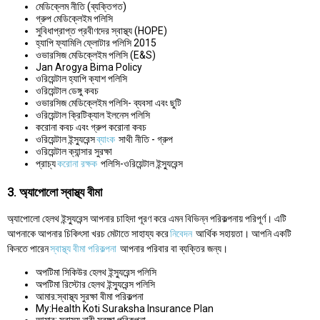
মেডিক্লেম নীতি (ব্যক্তিগত)
গ্রুপ মেডিক্লেইম পলিসি
সুবিধাপ্রাপ্ত প্রবীণদের স্বাস্থ্য (HOPE)
হ্যাপি ফ্যামিলি ফ্লোটার পলিসি 2015
ওভারসিজ মেডিক্লেইম পলিসি (E&S)
Jan Arogya Bima Policy
ওরিয়েন্টাল হ্যাপি ক্যাশ পলিসি
ওরিয়েন্টাল ডেঙ্গু কবচ
ওভারসিজ মেডিক্লেইম পলিসি- ব্যবসা এবং ছুটি
ওরিয়েন্টাল ক্রিটিক্যাল ইলনেস পলিসি
করোনা কবচ এবং গ্রুপ করোনা কবচ
ওরিয়েন্টাল ইন্স্যুরেন্স
ব্যাংক
সাথী নীতি - গ্রুপ
ওরিয়েন্টাল ক্যান্সার সুরক্ষা
প্রাচ্য
করোনা রক্ষক
পলিসি-ওরিয়েন্টাল ইন্স্যুরেন্স
3. অ্যাপোলো স্বাস্থ্য বীমা
অ্যাপোলো হেলথ ইন্স্যুরেন্স আপনার চাহিদা পূরণ করে এমন বিভিন্ন পরিকল্পনায় পরিপূর্ণ। এটি
আপনাকে আপনার চিকিৎসা খরচ মেটাতে সাহায্য করে
নিবেদন
আর্থিক সহায়তা। আপনি একটি
কিনতে পারেন
স্বাস্থ্য বীমা পরিকল্পনা
আপনার পরিবার বা ব্যক্তির জন্য।
অপটিমা সিকিউর হেলথ ইন্স্যুরেন্স পলিসি
অপটিমা রিস্টোর হেলথ ইন্স্যুরেন্স পলিসি
আমার:স্বাস্থ্য সুরক্ষা বীমা পরিকল্পনা
My:Health Koti Suraksha Insurance Plan