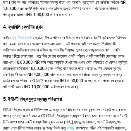
যাক। যদি আপনার পরিবারের তিনজন সদস্য থাকে এবং আপনি প্রত্যেকে এই পলিসির অধীনে INR
1,00,000 এর একটি পৃথক কভার পান তাহলে তিনটি পলিসিই আলাদা। প্রয়োজনে আপনারা
প্রত্যেকে আলাদা INR 1,00,000 দাবি করতে পারেন।
4. ফ্যামিলি ফ্লোটার প্ল্যান
অধীনে
ফ্যামিলি ফ্লোটার
প্ল্যান, নিশ্চিত পরিমাণের সীমা সমগ্র পরিবার বা নির্দিষ্ট ব্যক্তিদের চিকিৎসা
খরচ কভার করে যা এর আওতার আওতায় আসে। এই প্ল্যানের অধীনে প্রদত্ত প্রিমিয়ামটি
ব্যক্তিগত মেডিকেল প্ল্যানের অধীনে প্রদত্ত প্রিমিয়ামের তুলনায় তুলনামূলকভাবে কম। একটা
উদাহরণ দিয়ে বোঝা যাক। ধরে নিন যে চার সদস্যের একটি পরিবার একটি ফ্যামিলি ফ্লোটার প্ল্যান
পায় এবং 10,00,000 INR দাবি করার অনুমতি দেওয়া হয়৷ এখন, সেই পরিবারের যে কোনও ব্যক্তি
মেডিক্লেইম হিসাবে 10,00,000 টাকা পর্যন্ত দাবি করতে পারে৷ এছাড়াও, যদি একজন ব্যক্তি
একটি নির্দিষ্ট বছরে INR 4,00,000 দাবি করে থাকেন, তবে পরিবারের অন্যান্য সদস্যদের জন্য
মেডিক্লেমের পরিমাণ সেই নির্দিষ্ট বছরের জন্য INR 6,00,000-এ কমে যাবে। পরের বছর থেকে,
পরিমাণটি আবার INR 10,00,000-এ রিফ্রেশ হয়ে যাবে।
5. ইউনিট লিঙ্কযুক্ত স্বাস্থ্য পরিকল্পনা
ইউনিট লিঙ্কড প্ল্যান বা ইউলিপ হল এমন প্ল্যান যা বিনিয়োগের সাথে যুক্ত যেখানে কেউ আয় করতে
পারে। সুতরাং, আপনি যখন একটি ইউনিট লিঙ্কযুক্ত স্বাস্থ্য পরিকল্পনা চয়ন করেন তখন আপনি সেই
বিনিয়োগের সাথে একটি স্বাস্থ্য বীমা যুক্ত করেন। এই ইন্স্যুরেন্সের মাধ্যমে, আপনি ইনস্যুরেন্সের
মেয়াদ শেষে রিটার্ন অর্জন করেন এর উপর নির্ভর করে
বাজার
কর্মক্ষমতা. যদিও এই প্ল্যানগুলি ব্যয়বহুল,