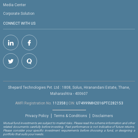
Media Center
Corporate Solution
CONNECT WITH US
Shepard Technologies Pvt. Ltd : 1808, Solus, Hiranandani Estate, Thane,
Maharashtra - 400607
AMFI Registration No.
112358
|
CIN:
U74999MH2016PTC282153
Privacy Policy
Terms & Conditions
Disclaimers
Mutual fund investments are subject to market risks. Please read the scheme information and other
related documents carefully before investing. Past performance is not indicative of future returns.
Please consider your specific investment requirements before choosing a fund, or designing a
portfolio that suits your needs.