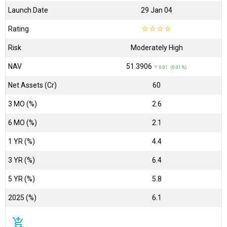
Launch Date
29 Jan 04
Rating
☆
☆
☆
☆
Risk
Moderately High
NAV
₹51.3906
↑ 0.01 (0.01 %)
Net Assets (Cr)
₹60
3 MO (%)
2.6
6 MO (%)
2.1
1 YR (%)
4.4
3 YR (%)
6.4
5 YR (%)
5.8
2025 (%)
6.1
add_shopping_cart