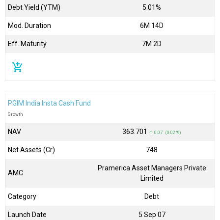
Debt Yield (YTM)
5.01%
Mod. Duration
6M 14D
Eff. Maturity
7M 2D
add_shopping_cart
PGIM India Insta Cash Fund
Growth
NAV
₹363.701
↑ 0.07 (0.02 %)
Net Assets (Cr)
₹748
Pramerica Asset Managers Private
AMC
Limited
Category
Debt
Launch Date
5 Sep 07