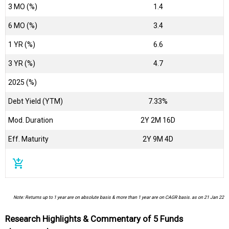
3 MO (%)
1.4
6 MO (%)
3.4
1 YR (%)
6.6
3 YR (%)
4.7
2025 (%)
Debt Yield (YTM)
7.33%
Mod. Duration
2Y 2M 16D
Eff. Maturity
2Y 9M 4D
add_shopping_cart
Note: Returns up to 1 year are on absolute basis & more than 1 year are on CAGR basis. as on 21 Jan 22
Research Highlights & Commentary of 5 Funds