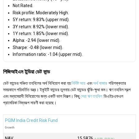
Not Rated.
Risk profile: Moderately High.
5Y return: 9.83% (upper mid).
3Y return: 8.92% (lower mid).
1Y return: 1.85% (lower mid).
Alpha: -2.94 (lower mid).
Sharpe: -0.48 (lower mid).
Information ratio: -1.04 (upper mid).
পিজিআইএম ইন্ডিয়া ডেট ফান্ড
ডেট ফান্ডের সঞ্চিত তহবিলের অর্থ বিনিয়োগ করা হয়
নির্দিষ্ট আয়
এবং
অর্থ বাজার
পরিপক্কতার
সময়কালে পরিবর্তিত যন্ত্র। ইকুইটি ফান্ডের তুলনায় ডেট ফান্ডের ঝুঁকি-ক্ষুধা কম। ঋণ তহবিল স্বল্প
এবং মধ্যমেয়াদী বিনিয়োগের জন্য একটি ভাল বিকল্প। কিছু
সেরা ঋণ তহবিল
ডিএইচএফএল
প্রামেরিকা নিম্নরূপ সারণী করা হয়েছে।
PGIM India Credit Risk Fund
Growth
NAV
₹15.5876