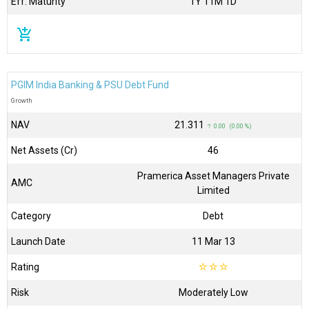
Eff. Maturity
1Y 11M 1D
add_shopping_cart
PGIM India Banking & PSU Debt Fund
Growth
NAV
₹21.311
↑ 0.00 (0.00 %)
Net Assets (Cr)
₹46
Pramerica Asset Managers Private
AMC
Limited
Category
Debt
Launch Date
11 Mar 13
Rating
☆
☆
☆
Risk
Moderately Low