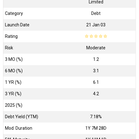
Limited
Category
Debt
Launch Date
21 Jan 03
Rating
☆
☆
☆
☆
☆
Risk
Moderate
3 MO (%)
1.2
6 MO (%)
3.1
1 YR (%)
6.1
3 YR (%)
4.2
2025 (%)
Debt Yield (YTM)
7.18%
Mod. Duration
1Y 7M 28D