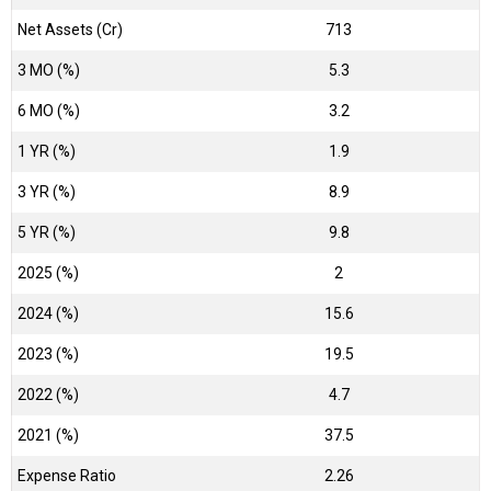
Net Assets (Cr)
₹713
3 MO (%)
5.3
6 MO (%)
3.2
1 YR (%)
1.9
3 YR (%)
8.9
5 YR (%)
9.8
2025 (%)
2
2024 (%)
15.6
2023 (%)
19.5
2022 (%)
4.7
2021 (%)
37.5
Expense Ratio
2.26