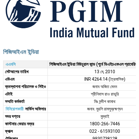
পিজিআইএম ইন্ডিয়া
এএমসি
পিজিআইএম ইন্ডিয়া মিউচুয়াল ফান্ড (পূর্বে ডিএইচএফএল প্রামেরিকা 
সেটআপের তারিখ
13 মে, 2010
এউএম
INR 4264.14 (ত্রৈমাসিক)
ব্যবস্থাপনা পরিচালক ও সিইও
জনাব অজিত মেনন
এটাই
শ্রীনিবাস রাও রাভুরি
সম্মতি কর্মকর্তা
মিঃ সন্দীপ কামাথ
বিনিয়োগকারী
সার্ভিস অফিসার
জনাব. মুরলি রামসুব্রহ্মণ্যন
সদর দপ্তর
মুম্বাই
কাস্টমার কেয়ার নম্বর
1800-266-7446
ফ্যাক্স
022 - 61593100
টেলিফোন
9930738128