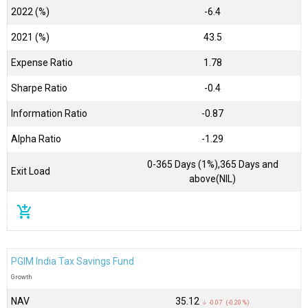
2022 (%)
-6.4
2021 (%)
43.5
Expense Ratio
1.78
Sharpe Ratio
-0.4
Information Ratio
-0.87
Alpha Ratio
-1.29
0-365 Days (1%),365 Days and
Exit Load
above(NIL)
add_shopping_cart
PGIM India Tax Savings Fund
Growth
NAV
₹35.12
↓ -0.07 (-0.20 %)