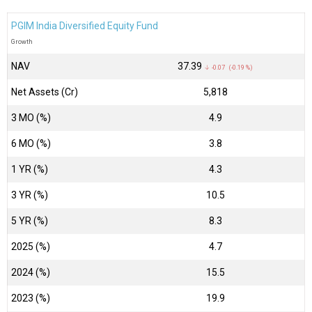
PGIM India Diversified Equity Fund
Growth
NAV
₹37.39
↓ -0.07 (-0.19 %)
Net Assets (Cr)
₹5,818
3 MO (%)
4.9
6 MO (%)
3.8
1 YR (%)
4.3
3 YR (%)
10.5
5 YR (%)
8.3
2025 (%)
4.7
2024 (%)
15.5
2023 (%)
19.9