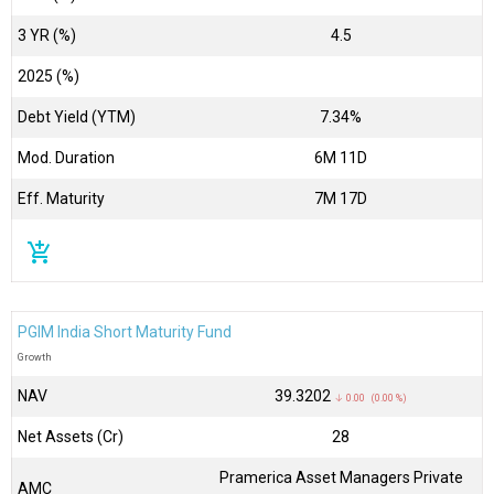
3 YR (%)
4.5
2025 (%)
Debt Yield (YTM)
7.34%
Mod. Duration
6M 11D
Eff. Maturity
7M 17D
add_shopping_cart
PGIM India Short Maturity Fund
Growth
NAV
₹39.3202
↓ 0.00 (0.00 %)
Net Assets (Cr)
₹28
Pramerica Asset Managers Private
AMC