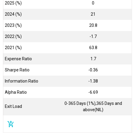
2025 (%)
0
2024 (%)
21
2023 (%)
20.8
2022 (%)
-1.7
2021 (%)
63.8
Expense Ratio
1.7
Sharpe Ratio
-0.36
Information Ratio
-1.38
Alpha Ratio
-6.69
0-365 Days (1%),365 Days and
Exit Load
above(NIL)
add_shopping_cart