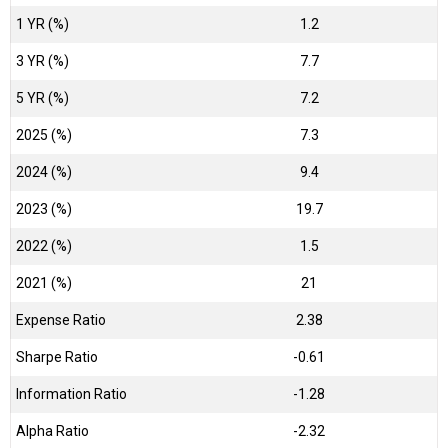
1 YR (%)
1.2
3 YR (%)
7.7
5 YR (%)
7.2
2025 (%)
7.3
2024 (%)
9.4
2023 (%)
19.7
2022 (%)
1.5
2021 (%)
21
Expense Ratio
2.38
Sharpe Ratio
-0.61
Information Ratio
-1.28
Alpha Ratio
-2.32