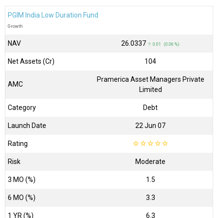
PGIM India Low Duration Fund
Growth
NAV
₹26.0337
↑ 0.01 (0.06 %)
Net Assets (Cr)
₹104
Pramerica Asset Managers Private
AMC
Limited
Category
Debt
Launch Date
22 Jun 07
Rating
☆
☆
☆
☆
☆
Risk
Moderate
3 MO (%)
1.5
6 MO (%)
3.3
1 YR (%)
6.3