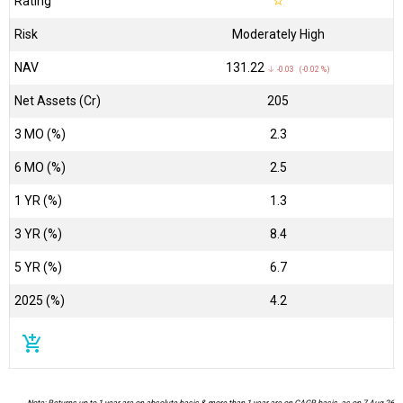
Rating
☆
Risk
Moderately High
NAV
₹131.22
↓ -0.03 (-0.02 %)
Net Assets (Cr)
₹205
3 MO (%)
2.3
6 MO (%)
2.5
1 YR (%)
1.3
3 YR (%)
8.4
5 YR (%)
6.7
2025 (%)
4.2
add_shopping_cart