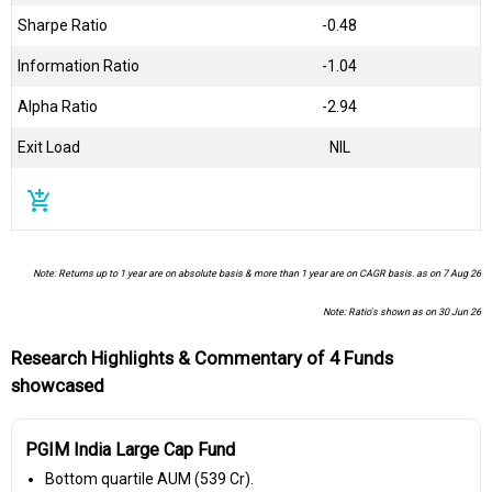
Sharpe Ratio
-0.48
Information Ratio
-1.04
Alpha Ratio
-2.94
Exit Load
NIL
add_shopping_cart
Note: Returns up to 1 year are on absolute basis & more than 1 year are on CAGR basis. as on 7 Aug 26
Note: Ratio's shown as on 30 Jun 26
Research Highlights & Commentary of 4 Funds
showcased
PGIM India Large Cap Fund
Bottom quartile AUM (₹539 Cr).