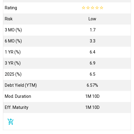
Rating
☆
☆
☆
☆
☆
Risk
Low
3 MO (%)
1.7
6 MO (%)
3.3
1 YR (%)
6.4
3 YR (%)
6.9
2025 (%)
6.5
Debt Yield (YTM)
6.57%
Mod. Duration
1M 10D
Eff. Maturity
1M 10D
add_shopping_cart