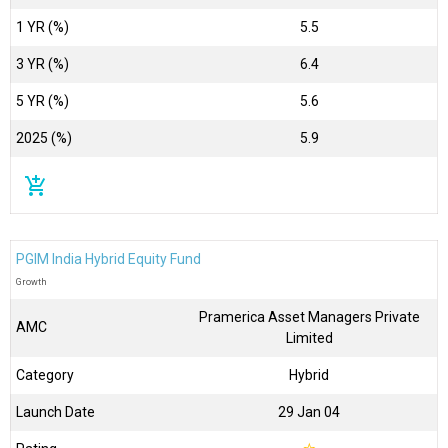
1 YR (%)
5.5
3 YR (%)
6.4
5 YR (%)
5.6
2025 (%)
5.9
add_shopping_cart
PGIM India Hybrid Equity Fund
Growth
Pramerica Asset Managers Private
AMC
Limited
Category
Hybrid
Launch Date
29 Jan 04