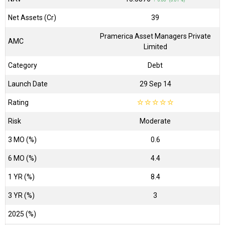
↑ 0.00 (0.01 %)
Net Assets (Cr)
₹39
Pramerica Asset Managers Private
AMC
Limited
Category
Debt
Launch Date
29 Sep 14
Rating
☆
☆
☆
☆
☆
Risk
Moderate
3 MO (%)
0.6
6 MO (%)
4.4
1 YR (%)
8.4
3 YR (%)
3
2025 (%)