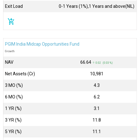
Exit Load
0-1 Years (1%),1 Years and above(NIL)
add_shopping_cart
PGIM India Midcap Opportunities Fund
Growth
NAV
₹66.64
↑ 0.02 (0.03 %)
Net Assets (Cr)
₹10,981
3 MO (%)
4.3
6 MO (%)
6.2
1 YR (%)
3.1
3 YR (%)
11.8
5 YR (%)
11.1