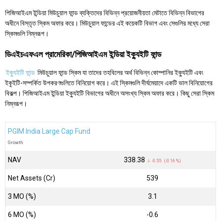
পিজিআইএম ইন্ডিয়া মিউচুয়াল ফান্ড ব্যক্তিদের বিভিন্ন প্রয়োজনীয়তা মেটাতে বিভিন্ন বিভাগের
অধীনে বিস্তৃত স্কিম অফার করে। মিউচুয়াল ফান্ডের এই কয়েকটি বিভাগ এবং সেগুলির মধ্যে সেরা
স্কিমগুলি নিম্নরূপ।
ডিএইচএফএল প্রামেরিকা/পিজিআইএম ইন্ডিয়া ইক্যুইটি ফান্ড
ইক্যুইটি ফান্ড
মিউচুয়াল ফান্ড স্কিম যা তাদের তহবিলের অর্থ বিভিন্ন কোম্পানির ইক্যুইটি এবং
ইকুইটি-সম্পর্কিত উপকরণগুলিতে বিনিয়োগ করে। এই স্কিমগুলি দীর্ঘমেয়াদে একটি ভাল বিনিয়োগের
বিকল্প। পিজিআইএম ইন্ডিয়া ইক্যুইটি বিভাগের অধীনে অসংখ্য স্কিম অফার করে। কিছু সেরা স্কিম
নিম্নরূপ।
PGIM India Large Cap Fund
Growth
NAV
₹338.38
↓ -0.55 (-0.16 %)
Net Assets (Cr)
₹539
3 MO (%)
3.1
6 MO (%)
-0.6