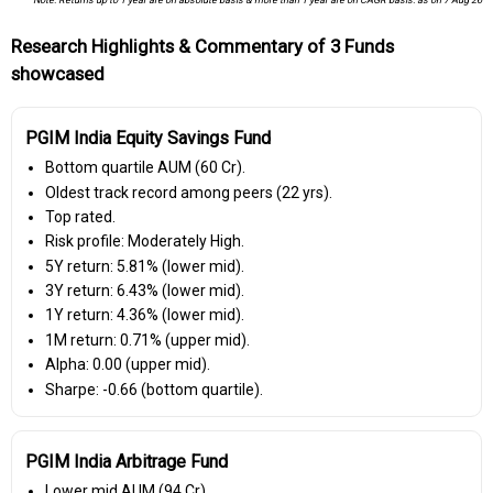
Note: Returns up to 1 year are on absolute basis & more than 1 year are on CAGR basis. as on 7 Aug 26
Research Highlights & Commentary of 3 Funds
showcased
PGIM India Equity Savings Fund
Bottom quartile AUM (₹60 Cr).
Oldest track record among peers (22 yrs).
Top rated.
Risk profile: Moderately High.
5Y return: 5.81% (lower mid).
3Y return: 6.43% (lower mid).
1Y return: 4.36% (lower mid).
1M return: 0.71% (upper mid).
Alpha: 0.00 (upper mid).
Sharpe: -0.66 (bottom quartile).
PGIM India Arbitrage Fund
Lower mid AUM (₹94 Cr).