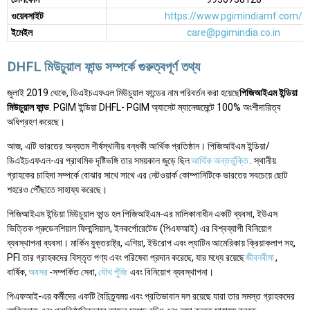
ওয়েবসাইট
https://www.pgimindiamf.com/
ইমেইল
care@pgimindia.co.in
DHFL মিউচুয়াল ফান্ড সম্পর্কে গুরুত্বপূর্ণ তথ্য
জুলাই 2019 থেকে, ডিএইচএফএল মিউচুয়াল ফান্ডের নাম পরিবর্তন করা হয়েছে
পিজিআইএম ইন্ডিয়া
মিউচুয়াল ফান্ড
. PGIM ইন্ডিয়া DHFL- PGIM অ্যাসেট ম্যানেজমেন্টে 100% অংশীদারিত্ব
অধিগ্রহণ করেছে।
আজ, এটি ভারতের অন্যতম শীর্ষস্থানীয় বন্ধকী আর্থিক প্রতিষ্ঠান। পিজিআইএম ইন্ডিয়া/
ডিএইচএফএল-এর প্রাথমিক দৃষ্টিভঙ্গি তার সময়কাল জুড়ে ছিল
আর্থিক অন্তর্ভুক্তি
. স্থানীয়
গ্রাহকের চাহিদা সম্পর্কে বোঝার সাথে সাথে এর নেটওয়ার্ক কোম্পানিটিকে ভারতের সবচেয়ে ছোট
শহরেও পৌঁছাতে সাহায্য করেছে।
পিজিআইএম ইন্ডিয়া মিউচুয়াল ফান্ড হল পিজিআইএম-এর মালিকানাধীন একটি ব্যবসা, ইউএস
ভিত্তিক প্রুডেনশিয়াল ফিনান্সিয়াল, ইনকর্পোরেটেড (পিএফআই) এর বিশ্বব্যাপী বিনিয়োগ
ব্যবস্থাপনা ব্যবসা। মার্কিন যুক্তরাষ্ট্র, এশিয়া, ইউরোপ এবং ল্যাটিন আমেরিকায় ক্রিয়াকলাপ সহ,
PFI তার গ্রাহকদের বিস্তৃত পণ্য এবং পরিষেবা প্রদান করেছে, যার মধ্যে রয়েছে
জীবনবীমা
,
বার্ষিক,
অবসর
-সম্পর্কিত সেবা,
যৌথ পুঁজি
এবং বিনিয়োগ ব্যবস্থাপনা।
পিএফআই-এর কর্মীদের একটি বৈচিত্র্যময় এবং প্রতিভাবান দল রয়েছে যারা তার সমস্ত গ্রাহকদের