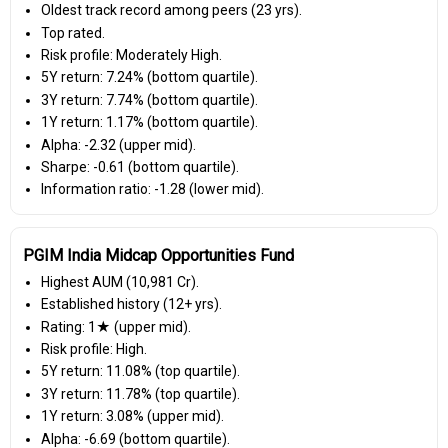
Oldest track record among peers (23 yrs).
Top rated.
Risk profile: Moderately High.
5Y return: 7.24% (bottom quartile).
3Y return: 7.74% (bottom quartile).
1Y return: 1.17% (bottom quartile).
Alpha: -2.32 (upper mid).
Sharpe: -0.61 (bottom quartile).
Information ratio: -1.28 (lower mid).
PGIM India Midcap Opportunities Fund
Highest AUM (₹10,981 Cr).
Established history (12+ yrs).
Rating: 1★ (upper mid).
Risk profile: High.
5Y return: 11.08% (top quartile).
3Y return: 11.78% (top quartile).
1Y return: 3.08% (upper mid).
Alpha: -6.69 (bottom quartile).