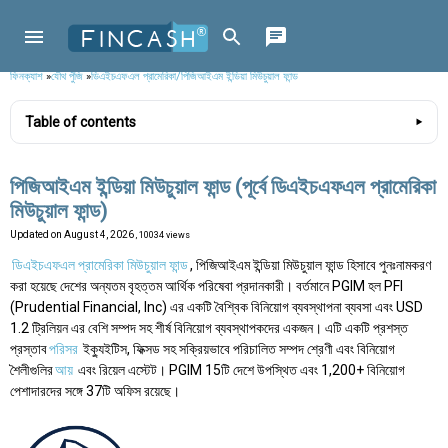
ফিনক্যাশ
»
যৌথ পুঁজি
»
ডিএইচএফএল প্রামেরিকা/পিজিআইএম ইন্ডিয়া মিউচুয়াল ফান্ড
Table of contents
পিজিআইএম ইন্ডিয়া মিউচুয়াল ফান্ড (পূর্বে ডিএইচএফএল প্রামেরিকা
মিউচুয়াল ফান্ড)
Updated on
August 4, 2026
, 10034 views
ডিএইচএফএল প্রামেরিকা মিউচুয়াল ফান্ড
, পিজিআইএম ইন্ডিয়া মিউচুয়াল ফান্ড হিসাবে পুনঃনামকরণ
করা হয়েছে দেশের অন্যতম বৃহত্তম আর্থিক পরিষেবা প্রদানকারী। বর্তমানে PGIM হল PFI
(Prudential Financial, Inc) এর একটি বৈশ্বিক বিনিয়োগ ব্যবস্থাপনা ব্যবসা এবং USD
1.2 ট্রিলিয়ন এর বেশি সম্পদ সহ শীর্ষ বিনিয়োগ ব্যবস্থাপকদের একজন। এটি একটি প্রশস্ত
প্রস্তাব
পরিসর
ইক্যুইটিস, ফিক্সড সহ সক্রিয়ভাবে পরিচালিত সম্পদ শ্রেণী এবং বিনিয়োগ
শৈলীগুলির
আয়
এবং রিয়েল এস্টেট। PGIM 15টি দেশে উপস্থিত এবং 1,200+ বিনিয়োগ
পেশাদারদের সঙ্গে 37টি অফিস রয়েছে।