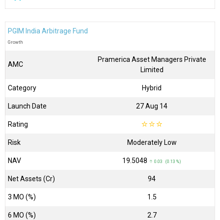
PGIM India Arbitrage Fund
Growth
Pramerica Asset Managers Private
AMC
Limited
Category
Hybrid
Launch Date
27 Aug 14
Rating
☆
☆
☆
Risk
Moderately Low
NAV
₹19.5048
↑ 0.03 (0.13 %)
Net Assets (Cr)
₹94
3 MO (%)
1.5
6 MO (%)
2.7