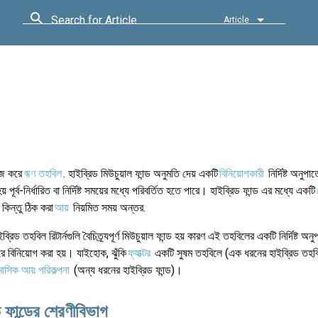
Search for Article
Article
াজ করে
ঋণ তহবিল
. হাইব্রিড মিউচুয়াল ফান্ড অনুমতি দেয় একটি
বিনিয়োগকারী
নির্দিষ্ট অনুপ
র্ব-নির্ধারিত বা নির্দিষ্ট সময়ের মধ্যে পরিবর্তিত হতে পারে। হাইব্রিড ফান্ড এর মধ্যে একটি
ি কিন্তু ঠিক করা
আয়
নিয়মিত সময় অন্তর.
ব্রিড তহবিল রিটার্নগুলি বৈচিত্র্যপূর্ণ মিউচুয়াল ফান্ড হয় কারণ এই তহবিলের একটি নির্দিষ্ট 
রে বিনিয়োগ করা হয়। যাইহোক, ঝুঁকি
ফ্যাক্টর
একটি সুষম তহবিলে (এক ধরনের হাইব্রিড তহবি
মাসিক আয় পরিকল্পনা
(অন্য ধরনের হাইব্রিড ফান্ড)।
 ফান্ডের শ্রেণীবিভাগ