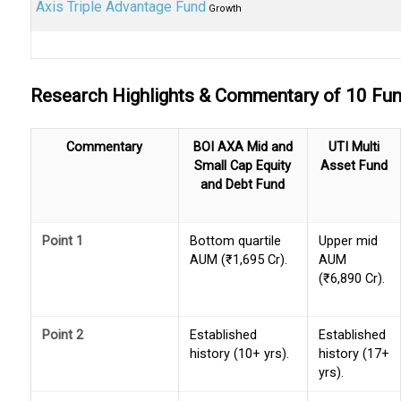
Axis Triple Advantage Fund
Growth
Research Highlights & Commentary of 10 F
Commentary
BOI AXA Mid and
UTI Multi
Small Cap Equity
Asset Fund
and Debt Fund
Point 1
Bottom quartile
Upper mid
AUM (₹1,695 Cr).
AUM
(₹6,890 Cr).
Point 2
Established
Established
history (10+ yrs).
history (17+
yrs).