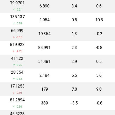
₹79.9701
₹6,890
3.4
0.6
↑ 0.21
₹135.137
₹1,954
0.5
10.5
↑ 0.78
₹66.999
₹19,354
1.3
-0.2
↓ -0.10
₹819.922
₹84,991
2.3
-0.8
↓ -4.29
₹411.22
₹51,481
2.9
0.5
↑ 0.25
₹28.354
₹2,184
6.5
5.6
↑ 0.13
₹17.1253
₹179
7.8
9.8
↓ -0.01
₹81.2894
₹389
-3.5
-0.8
↑ 0.36
₹45.5228