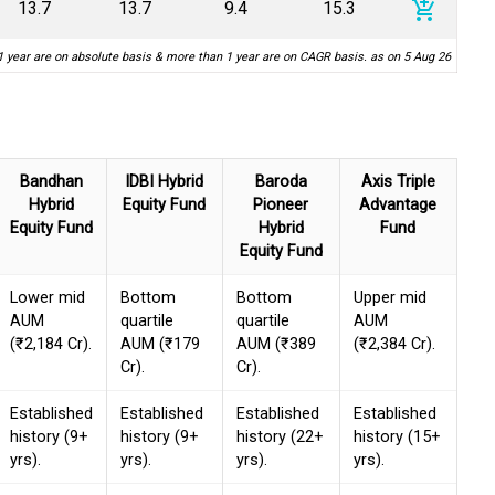
add_shopping_cart
13.7
13.7
9.4
15.3
1 year are on absolute basis & more than 1 year are on CAGR basis. as on 5 Aug 26
Bandhan
IDBI Hybrid
Baroda
Axis Triple
Hybrid
Equity Fund
Pioneer
Advantage
Equity Fund
Hybrid
Fund
Equity Fund
Lower mid
Bottom
Bottom
Upper mid
AUM
quartile
quartile
AUM
(₹2,184 Cr).
AUM (₹179
AUM (₹389
(₹2,384 Cr).
Cr).
Cr).
Established
Established
Established
Established
history (9+
history (9+
history (22+
history (15+
yrs).
yrs).
yrs).
yrs).