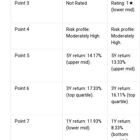
Point 3
Not Rated.
Rating: 1★
(lower mid).
Point 4
Risk profile:
Risk profile:
Moderately High.
Moderately
High.
Point 5
5Y return: 14.17%
5Y return:
(upper mid).
13.33%
(upper mid).
Point 6
3Y return: 17.33%
3Y return:
(top quartile).
16.11% (top
quartile).
Point 7
1Y return: 11.93%
1Y return:
(lower mid).
8.33%
(bottom