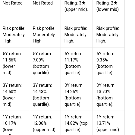
Not Rated.
Not Rated.
Rating: 3★
Rating: 2★
(upper mid).
(lower mid).
Risk profile:
Risk profile:
Risk profile:
Risk profile:
Moderately
Moderately
Moderately
Moderately
High.
High.
High.
High.
5Y return:
5Y return:
5Y return:
5Y return:
11.56%
7.09%
11.17%
9.35%
(lower
(bottom
(bottom
(bottom
mid).
quartile).
quartile).
quartile).
3Y return:
3Y return:
3Y return:
3Y return:
14.50%
14.43%
14.26%
13.70%
(lower
(bottom
(bottom
(bottom
mid).
quartile).
quartile).
quartile).
1Y return:
1Y return:
1Y return:
1Y return:
10.17%
12.06%
14.82% (top
13.71%
(lower
(upper mid).
quartile).
(upper mid).