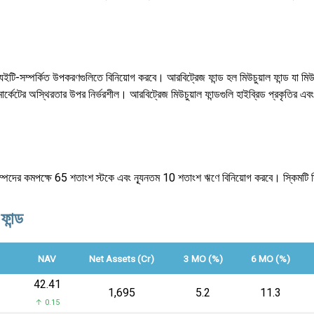
ম্পর্কিত উপকরণগুলিতে বিনিয়োগ করবে। আরবিট্রেজ ফান্ড হল মিউচুয়াল ফান্ড যা মিউচুয়া
মার্কেটের অস্থিরতার উপর নির্ভরশীল। আরবিট্রেজ মিউচুয়াল ফান্ডগুলি হাইব্রিড প্রকৃতির এ
ট সম্পদের কমপক্ষে 65 শতাংশ স্টকে এবং ন্যূনতম 10 শতাংশ ঋণে বিনিয়োগ করবে। স্কিম
ফান্ড
NAV
Net Assets (Cr)
3 MO (%)
6 MO (%)
₹42.41
₹1,695
5.2
11.3
↑ 0.15