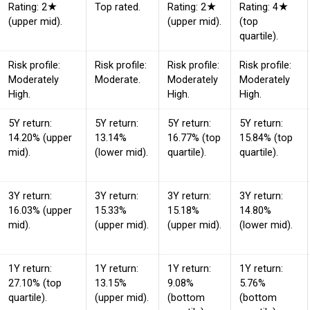
Rating: 2★
Top rated.
Rating: 2★
Rating: 4★
(upper mid).
(upper mid).
(top
quartile).
Risk profile:
Risk profile:
Risk profile:
Risk profile:
Moderately
Moderate.
Moderately
Moderately
High.
High.
High.
5Y return:
5Y return:
5Y return:
5Y return:
14.20% (upper
13.14%
16.77% (top
15.84% (top
mid).
(lower mid).
quartile).
quartile).
3Y return:
3Y return:
3Y return:
3Y return:
16.03% (upper
15.33%
15.18%
14.80%
mid).
(upper mid).
(upper mid).
(lower mid).
1Y return:
1Y return:
1Y return:
1Y return:
27.10% (top
13.15%
9.08%
5.76%
quartile).
(upper mid).
(bottom
(bottom