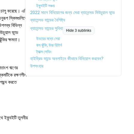
ইক্যুইটি সঞ্চয়
াগ চালু করেছে। এটি
2022 সালে বিনিয়োগের জন্য সেরা ব্যালেন্সড মিউচুয়াল ফান্ড
অনুরূপ স্কিমগুলিতে
ব্যালেন্সড ফান্ডের বৈশিষ্ট্য
উপলব্ধ বিভিন্ন
ব্যালেন্সড ফান্ডের সুবিধা
Hide 3 sublinks
ুয়াল ফান্ড
উভয়ের মধ্যে সেরা
ুঁকির ক্ষমতা।
কম ঝুঁকি, উচ্চ রিটার্ন
ট্যাক্স সেভিং
হাইব্রিড ফান্ডে অনলাইনে কীভাবে বিনিয়োগ করবেন?
উপসংহার
 শতাংশ ঋণের
কিমটিকে রক্ষণশীল
 পছন্দ করতে
 ইক্যুইটি তুলনীয়