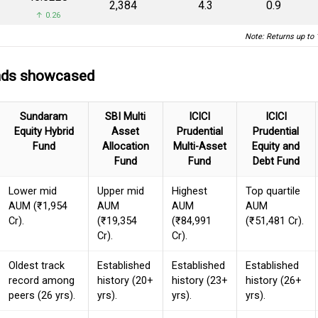
₹2,384
4.3
0.9
↑ 0.26
Note: Returns up to 
unds showcased
Sundaram
SBI Multi
ICICI
ICICI
Equity Hybrid
Asset
Prudential
Prudential
Fund
Allocation
Multi-Asset
Equity and
Fund
Fund
Debt Fund
Lower mid
Upper mid
Highest
Top quartile
AUM (₹1,954
AUM
AUM
AUM
Cr).
(₹19,354
(₹84,991
(₹51,481 Cr).
Cr).
Cr).
Oldest track
Established
Established
Established
record among
history (20+
history (23+
history (26+
peers (26 yrs).
yrs).
yrs).
yrs).