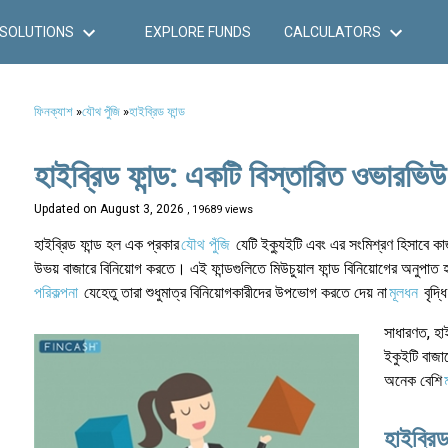
SOLUTIONS
EXPLORE FUNDS
CALCULATORS
ফিনক্যাশ
»
যৌথ পুঁজি
»
হাইব্রিড ফান্ড
হাইব্রিড ফান্ড: একটি বিস্তারিত ওভারভিউ
Updated on
August 3, 2026
, 19689 views
হাইব্রিড ফান্ড হল এক প্রকার
যৌথ পুঁজি
যেটি ইক্যুইটি এবং এর সংমিশ্রণ হিসাবে ক
উভয় বাজারে বিনিয়োগ করতে। এই ফান্ডগুলিতে মিউচুয়াল ফান্ড বিনিয়োগের অনুপাত হয় পূ
পরিকল্পনা
যেহেতু তারা শুধুমাত্র বিনিয়োগকারীদের উপভোগ করতে দেয় না
মূলধন
বৃদ্ধ
সাধারণত, হাই
ইকুইটি বাজা
অনেক বেশি
হাইব্রিড