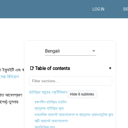
LOG IN
SI
Bengali
📑 Table of contents
াতে ইক্যুইটি এবং ঋণ
সেরা বিনিয়োগ
হাইব্রিড ফান্ডের শ্রেণীবিভাগ
অনুপাত আবেগপ্রবণ
Hide 6 sublinks
লের) তুলনায়
রক্ষণশীল হাইব্রিড তহবিল
ব্যালেন্সড হাইব্রিড ফান্ড
ডায়নামিক অ্যাসেট অ্যালোকেশন বা ব্যালেন্সড অ্যাডভান্টেজ ফান্ড
মাল্টি অ্যাসেট অ্যালোকেশন
আরবিট্রেজ ফান্ড