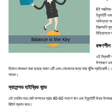
6ই অক্টোবর 
ইক্যুইটি এবং
অভিন্নতা আন
বিকল্পগুলি 
বিনিয়োগকে 
রক্ষণশীল
এই স্কিমটি
উপকরণে এবং 
হিসাবে নামকরণ করা হয়েছে কারণ এটি এমন লোকেদের জন্য যারা ঝুঁকি-প্রতিরোধী। যে 
পারেন।
ব্যালেন্সড হাইব্রিড ফান্ড
এই তহবিল তার মোট সম্পদের প্রায় 40-60 শতাংশ ঋণ এবং ইক্যুইটি উভয় উপকরণে ব
রিটার্ন প্রদান করে।