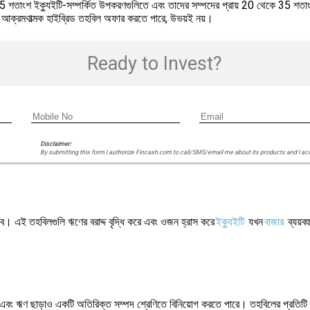
5 শতাংশ ইক্যুইটি-সম্পর্কিত উপকরণগুলিতে এবং তাদের সম্পদের প্রায় 20 থেকে 35 শত
া আক্রমণাত্মক হাইব্রিড তহবিল অফার করতে পারে, উভয়ই নয়।
Ready to Invest?
Disclaimer:
By submitting this form I authorize Fincash.com to call/SMS/email me about its products and I ac
। এই তহবিলগুলি ঋণের বরাদ্দ বৃদ্ধি করে এবং ওজন হ্রাস করে
ইক্যুইটি
যখন
বাজার
ব্যয়ব
ইটি এবং ঋণ ছাড়াও একটি অতিরিক্ত সম্পদ শ্রেণিতে বিনিয়োগ করতে পারে। তহবিলের প্রতি