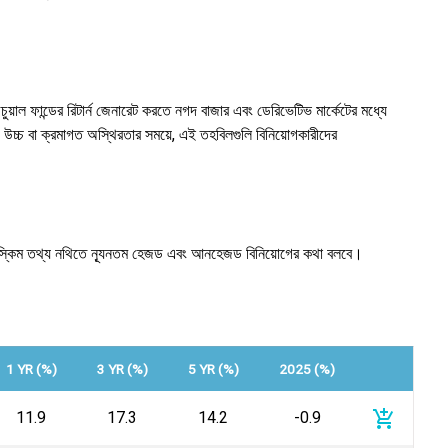
ল ফান্ডের রিটার্ন জেনারেট করতে নগদ বাজার এবং ডেরিভেটিভ মার্কেটের মধ্যে
বং উচ্চ বা ক্রমাগত অস্থিরতার সময়ে, এই তহবিলগুলি বিনিয়োগকারীদের
টি স্কিম তথ্য নথিতে ন্যূনতম হেজড এবং আনহেজড বিনিয়োগের কথা বলবে।
1 YR (%)
3 YR (%)
5 YR (%)
2025 (%)
add_shopping_cart
11.9
17.3
14.2
-0.9