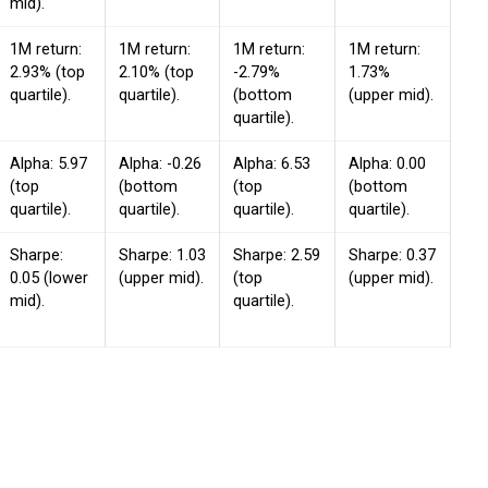
mid).
1M return:
1M return:
1M return:
1M return:
2.93% (top
2.10% (top
-2.79%
1.73%
quartile).
quartile).
(bottom
(upper mid).
quartile).
Alpha: 5.97
Alpha: -0.26
Alpha: 6.53
Alpha: 0.00
(top
(bottom
(top
(bottom
quartile).
quartile).
quartile).
quartile).
Sharpe:
Sharpe: 1.03
Sharpe: 2.59
Sharpe: 0.37
0.05 (lower
(upper mid).
(top
(upper mid).
mid).
quartile).