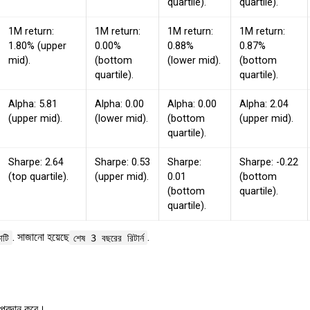
quartile).
quartile).
1M return:
1M return:
1M return:
1M return:
1.80% (upper
0.00%
0.88%
0.87%
mid).
(bottom
(lower mid).
(bottom
quartile).
quartile).
Alpha: 5.81
Alpha: 0.00
Alpha: 0.00
Alpha: 2.04
(upper mid).
(lower mid).
(bottom
(upper mid).
quartile).
Sharpe: 2.64
Sharpe: 0.53
Sharpe:
Sharpe: -0.22
(top quartile).
(upper mid).
0.01
(bottom
(bottom
quartile).
quartile).
. সাজানো হয়েছে
.
টি
শেষ 3 বছরের রিটার্ন
য প্রদান করে।