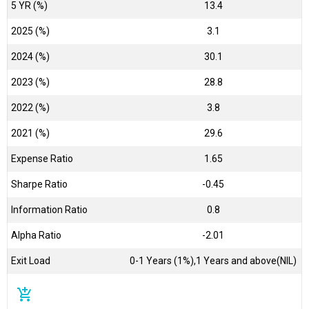
5 YR (%)
13.4
2025 (%)
3.1
2024 (%)
30.1
2023 (%)
28.8
2022 (%)
3.8
2021 (%)
29.6
Expense Ratio
1.65
Sharpe Ratio
-0.45
Information Ratio
0.8
Alpha Ratio
-2.01
Exit Load
0-1 Years (1%),1 Years and above(NIL)
add_shopping_cart