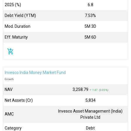
2025 (%)
6.8
Debt Yield (YTM)
7.53%
Mod. Duration
5M 3D
Eff. Maturity
5M 6D
add_shopping_cart
Invesco India Money Market Fund
Growth
NAV
₹3,258.79
↑ 1.47 (0.05 %)
Net Assets (Cr)
₹5,834
Invesco Asset Management (India)
AMC
Private Ltd
Category
Debt