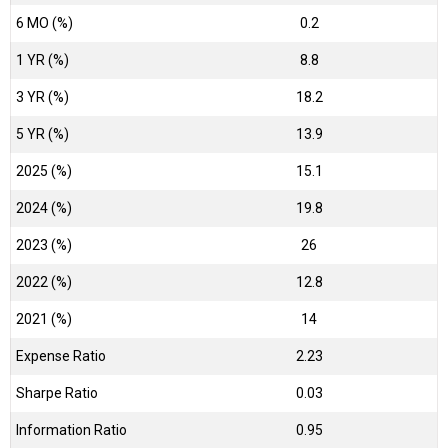
6 MO (%)
0.2
1 YR (%)
8.8
3 YR (%)
18.2
5 YR (%)
13.9
2025 (%)
15.1
2024 (%)
19.8
2023 (%)
26
2022 (%)
12.8
2021 (%)
14
Expense Ratio
2.23
Sharpe Ratio
0.03
Information Ratio
0.95