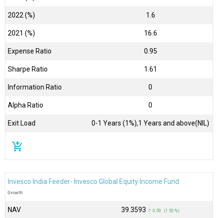
2022 (%)
1.6
2021 (%)
16.6
Expense Ratio
0.95
Sharpe Ratio
1.61
Information Ratio
0
Alpha Ratio
0
Exit Load
0-1 Years (1%),1 Years and above(NIL)
add_shopping_cart
Invesco India Feeder- Invesco Global Equity Income Fund
Growth
NAV
₹39.3593
↑ 0.59 (1.53 %)