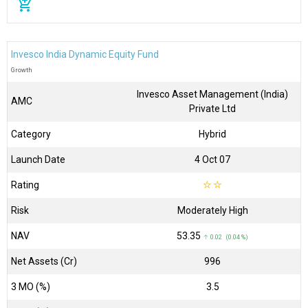
add_shopping_cart
Invesco India Dynamic Equity Fund
Growth
Invesco Asset Management (India)
AMC
Private Ltd
Category
Hybrid
Launch Date
4 Oct 07
Rating
☆
☆
Risk
Moderately High
NAV
₹53.35
↑ 0.02 (0.04 %)
Net Assets (Cr)
₹996
3 MO (%)
3.5