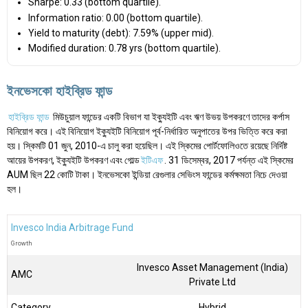
Sharpe: 0.33 (bottom quartile).
Information ratio: 0.00 (bottom quartile).
Yield to maturity (debt): 7.59% (upper mid).
Modified duration: 0.78 yrs (bottom quartile).
ইনভেসকো হাইব্রিড ফান্ড
হাইব্রিড ফান্ড
মিউচুয়াল ফান্ডের একটি বিভাগ যা ইক্যুইটি এবং ঋণ উভয় উপকরণে তাদের কর্পাস
বিনিয়োগ করে। এই বিনিয়োগ ইক্যুইটি বিনিয়োগ পূর্ব-নির্ধারিত অনুপাতের উপর ভিত্তি করে করা
হয়। স্কিমটি 01 জুন, 2010-এ চালু করা হয়েছিল। এই স্কিমের পোর্টফোলিওতে রয়েছে নির্দিষ্ট
আয়ের উপকরণ, ইক্যুইটি উপকরণ এবং গোল্ড
ইটিএফ
. 31 ডিসেম্বর, 2017 পর্যন্ত এই স্কিমের
AUM ছিল ₹22 কোটি টাকা। ইনভেসকো ইন্ডিয়া রেগুলার সেভিংস ফান্ডের কর্মক্ষমতা নিচে দেওয়া
হল।
Invesco India Arbitrage Fund
Growth
Invesco Asset Management (India)
AMC
Private Ltd
Category
Hybrid