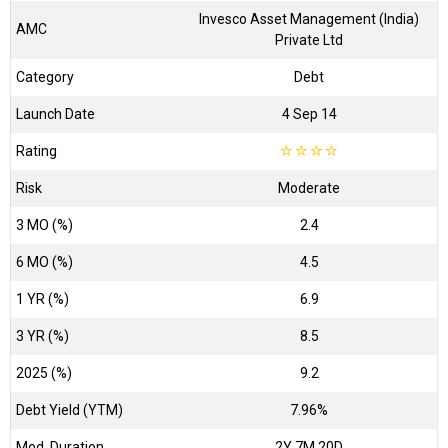
Invesco Asset Management (India)
AMC
Private Ltd
Category
Debt
Launch Date
4 Sep 14
Rating
☆
☆
☆
☆
Risk
Moderate
3 MO (%)
2.4
6 MO (%)
4.5
1 YR (%)
6.9
3 YR (%)
8.5
2025 (%)
9.2
Debt Yield (YTM)
7.96%
Mod. Duration
2Y 7M 20D