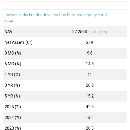
Invesco India Feeder- Invesco Pan European Equity Fund
Growth
NAV
₹27.2563
↑ 0.08 (0.29 %)
Net Assets (Cr)
₹219
3 MO (%)
9.6
6 MO (%)
14.8
1 YR (%)
41
3 YR (%)
20.8
5 YR (%)
15.2
2025 (%)
42.5
2024 (%)
-5.1
2023 (%)
20.5