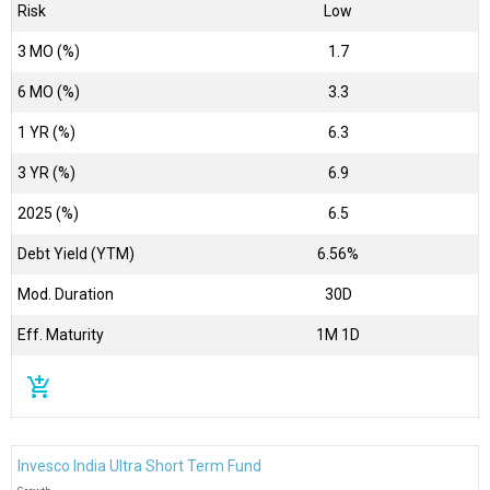
Risk
Low
3 MO (%)
1.7
6 MO (%)
3.3
1 YR (%)
6.3
3 YR (%)
6.9
2025 (%)
6.5
Debt Yield (YTM)
6.56%
Mod. Duration
30D
Eff. Maturity
1M 1D
add_shopping_cart
Invesco India Ultra Short Term Fund