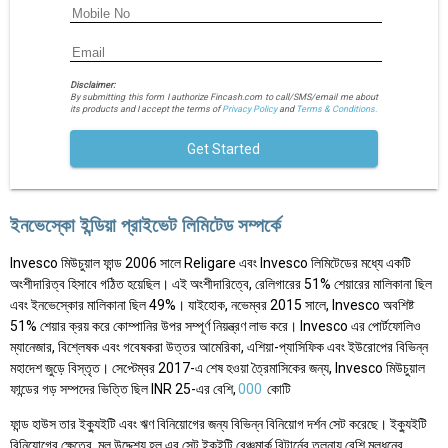
Disclaimer:
By submitting this form I authorize Fincash.com to call/SMS/email me about
its products and I accept the terms of
Privacy Policy
and
Terms & Conditions.
Get Started
ইনভেস্কো ইন্ডিয়া প্রাইভেট লিমিটেড সম্পর্কে
Invesco মিউচুয়াল ফান্ড 2006 সালে Religare এবং Invesco লিমিটেডের মধ্যে একটি
অংশীদারিত্ব হিসাবে গঠিত হয়েছিল। এই অংশীদারিত্বে, রেলিগারের 51% শেয়ারের মালিকানা ছিল
এবং ইনভেস্কোর মালিকানা ছিল 49%। যাইহোক, নভেম্বর 2015 সালে, Invesco অবশিষ্ট
51% শেয়ার ক্রয় করে কোম্পানির উপর সম্পূর্ণ নিয়ন্ত্রণ লাভ করে। Invesco এর পোর্টফোলিও
ম্যানেজার, বিশ্লেষক এবং গবেষকরা উত্তর আমেরিকা, এশিয়া-প্যাসিফিক এবং ইউরোপের বিভিন্ন
মহাদেশ জুড়ে বিস্তৃত। সেপ্টেম্বর 2017-এ শেষ হওয়া ত্রৈমাসিকের জন্য, Invesco মিউচুয়াল
ফান্ডের গড় সম্পদের ভিত্তি ছিল INR 25-এর বেশি,
000
কোটি
ফান্ড হাউস তার ইক্যুইটি এবং ঋণ বিনিয়োগের জন্য বিভিন্ন বিনিয়োগ দর্শন সেট করেছে। ইক্যুইটি
বিনিয়োগের ক্ষেত্রে, মূল উদ্দেশ্য হল এর সেট ইকুইটি বেঞ্চমার্ক রিটার্নের তুলনায় বেশি মূলধনের