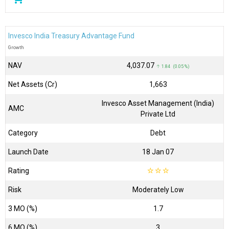
Invesco India Treasury Advantage Fund
Growth
NAV
₹4,037.07
↑ 1.84 (0.05 %)
Net Assets (Cr)
₹1,663
Invesco Asset Management (India)
AMC
Private Ltd
Category
Debt
Launch Date
18 Jan 07
Rating
☆
☆
☆
Risk
Moderately Low
3 MO (%)
1.7
6 MO (%)
3