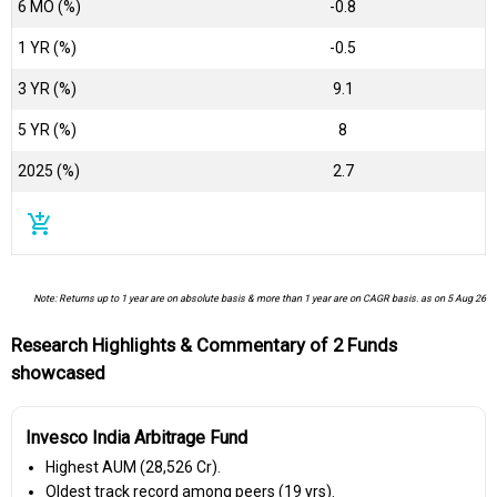
6 MO (%)
-0.8
1 YR (%)
-0.5
3 YR (%)
9.1
5 YR (%)
8
2025 (%)
2.7
add_shopping_cart
Note: Returns up to 1 year are on absolute basis & more than 1 year are on CAGR basis. as on 5 Aug 26
Research Highlights & Commentary of 2 Funds
showcased
Invesco India Arbitrage Fund
Highest AUM (₹28,526 Cr).
Oldest track record among peers (19 yrs).