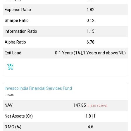
Expense Ratio
1.82
Sharpe Ratio
0.12
Information Ratio
1.15
Alpha Ratio
6.78
Exit Load
0-1 Years (1%),1 Years and above(NIL)
add_shopping_cart
Invesco India Financial Services Fund
Growth
NAV
₹147.85
↓ -0.15 (-0.10 %)
Net Assets (Cr)
₹1,811
3 MO (%)
4.6