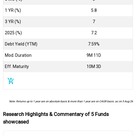
1 YR (%)
5.8
3 YR (%)
7
2025 (%)
7.2
Debt Yield (YTM)
7.59%
Mod. Duration
9M 11D
Eff. Maturity
10M 3D
add_shopping_cart
Note: Returns up to 1 year are on absolute basis & more than 1 year are on CAGR basis. as on 5 Aug 26
Research Highlights & Commentary of 5 Funds
showcased