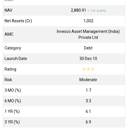
Growth
NAV
₹2,880.91
↑ 1.25 (0.04 %)
Net Assets (Cr)
₹1,002
Invesco Asset Management (India)
AMC
Private Ltd
Category
Debt
Launch Date
30 Dec 10
Rating
☆
☆
☆
Risk
Moderate
3 MO (%)
1.7
6 MO (%)
3.3
1 YR (%)
6.1
3 YR (%)
6.9