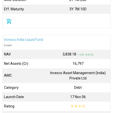
Eff. Maturity
3Y 7M 10D
add_shopping_cart
Invesco India Liquid Fund
Growth
NAV
₹3,838.18
↑ 0.90 (0.02 %)
Net Assets (Cr)
₹16,797
Invesco Asset Management (India)
AMC
Private Ltd
Category
Debt
Launch Date
17 Nov 06
Rating
☆
☆
☆
☆