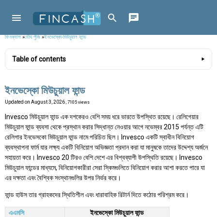
ফিনক্যাশ
»
যৌথ পুঁজি
»
ইনভেস্কো-মিউচুয়াল ফান্ড
Table of contents
ইনভেস্কো মিউচুয়াল ফান্ড
Updated on
August 3, 2026
, 7105 views
Invesco মিউচুয়াল ফান্ড এক দশকেরও বেশি সময় ধরে ভারতে উপস্থিত রয়েছে। রেলিগেয়ার
মিউচুয়াল ফান্ড ব্যবসা থেকে প্রস্থান করার সিদ্ধান্ত নেওয়ার আগে নভেম্বর 2015 পর্যন্ত এটি
রেলিগার ইনভেসকো মিউচুয়াল ফান্ড নামে পরিচিত ছিল। Invesco একটি স্বাধীন বিনিয়োগ
ব্যবস্থাপনা ফার্ম যার লক্ষ্য একটি বিনিয়োগ অভিজ্ঞতা প্রদান করা যা মানুষকে তাদের উদ্দেশ্য অর্জনে
সহায়তা করে। Invesco 20 টিরও বেশি দেশে এর বিশ্বব্যাপী উপস্থিতি রয়েছে। Invesco
মিউচুয়াল ফান্ডের মাধ্যমে, বিনিয়োগকারীরা সেরা স্কিমগুলিতে বিনিয়োগ করার আশা করতে পারে যা
এর দক্ষতা এবং বৈশ্বিক সংস্থানগুলির উপর নির্ভর করে।
ফান্ড হাউস তার গ্রাহকদের স্থিতিশীল এবং ধারাবাহিক রিটার্ন দিতে কঠোর পরিশ্রম করে।
এএমসি
ইনভেস্কো মিউচুয়াল ফান্ড