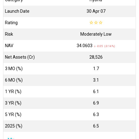
Launch Date
30 Apr 07
Rating
☆
☆
☆
Risk
Moderately Low
NAV
₹34.0603
↓ -0.05 (-0.14 %)
Net Assets (Cr)
₹28,526
3 MO (%)
1.7
6 MO (%)
3.1
1 YR (%)
6.1
3 YR (%)
6.9
5 YR (%)
6.3
2025 (%)
6.5