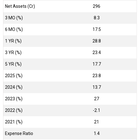
Net Assets (Cr)
₹296
3 MO (%)
8.3
6 MO (%)
17.5
1 YR (%)
28.8
3 YR (%)
23.4
5 YR (%)
17.7
2025 (%)
23.8
2024 (%)
13.7
2023 (%)
27
2022 (%)
-2.1
2021 (%)
21
Expense Ratio
1.4