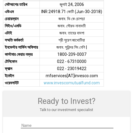
সেটআপের তারিখ
জুলাই 24, 2006
এউএম
INR 24918.71 কোটি (Jun-30-2018)
চেয়ারম্যান
জনাব. ভি কে চোপড়া
সিইও/এমডি
জনাব. সৌরভ নানাবতী
এটাই
জনাব. তাহের বাদশা
সম্মতি কর্মকর্তা
শ্রী সুরেশ জাখোটিয়া
ইনভেস্টর সার্ভিস অফিসার
জনাব. সুরিন্দর সিং নেগি |
কাস্টমার কেয়ার নম্বর
1800-209-0007
টেলিফোন
022 - 67310000
ফ্যাক্স
022 - 23019422
ইমেইল
mfservices[AT]invesco.com
ওয়েবসাইট
www.invescomutualfund.com
Ready to Invest?
Talk to our investment specialist