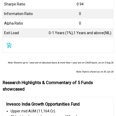
Sharpe Ratio
0.94
Information Ratio
0
Alpha Ratio
0
Exit Load
0-1 Years (1%),1 Years and above(NIL)
add_shopping_cart
Note: Returns up to 1 year are on absolute basis & more than 1 year are on CAGR basis. as on 5 Aug 26
Note: Ratio's shown as on 30 Jun 26
Research Highlights & Commentary of 5 Funds
showcased
Invesco India Growth Opportunities Fund
Upper mid AUM (₹11,164 Cr).