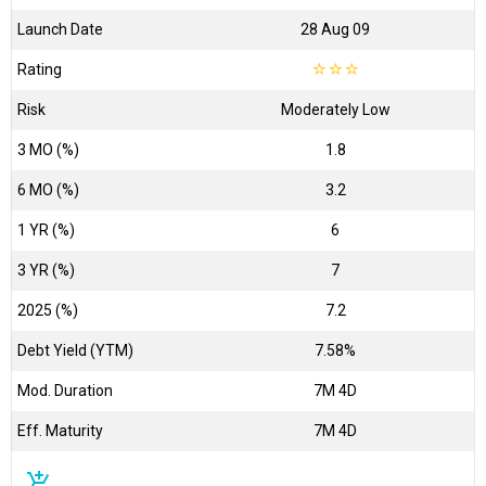
Launch Date
28 Aug 09
Rating
☆
☆
☆
Risk
Moderately Low
3 MO (%)
1.8
6 MO (%)
3.2
1 YR (%)
6
3 YR (%)
7
2025 (%)
7.2
Debt Yield (YTM)
7.58%
Mod. Duration
7M 4D
Eff. Maturity
7M 4D
add_shopping_cart