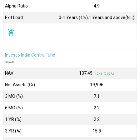
Alpha Ratio
4.9
Exit Load
0-1 Years (1%),1 Years and above(NIL)
add_shopping_cart
Invesco India Contra Fund
Growth
NAV
₹137.45
↑ 0.48 (0.35 %)
Net Assets (Cr)
₹19,996
3 MO (%)
7.1
6 MO (%)
2.2
1 YR (%)
2.2
3 YR (%)
15.8