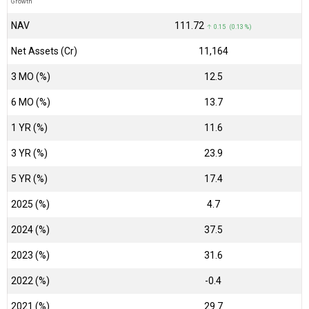
Growth
NAV
₹111.72
↑ 0.15 (0.13 %)
Net Assets (Cr)
₹11,164
3 MO (%)
12.5
6 MO (%)
13.7
1 YR (%)
11.6
3 YR (%)
23.9
5 YR (%)
17.4
2025 (%)
4.7
2024 (%)
37.5
2023 (%)
31.6
2022 (%)
-0.4
2021 (%)
29.7