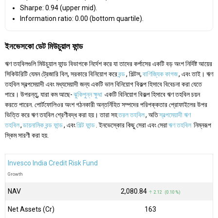
Sharpe: 0.94 (upper mid).
Information ratio: 0.00 (bottom quartile).
ইনভেসকো ডেট মিউচুয়াল ফান্ড
ঋণ তহবিলগুলি মিউচুয়াল ফান্ড বিভাগকে নির্দেশ করে যা তাদের কর্পাসের একটি বড় অংশ নির্দিষ্ট আয়ের
সিকিউরিটি যেমন ট্রেজারি বিল, সরকারে বিনিয়োগ করে
বন্ড
, গিল্টস,
বাণিজ্যিক কাগজ
, এবং তাই। ঋণ
তহবিল স্বল্পমেয়াদী এবং মধ্যমেয়াদী জন্য একটি ভাল বিনিয়োগ বিকল্প হিসাবে বিবেচনা করা যেতে
পারে। উপরন্তু, যারা কম আছে-
ঝুকিপুন্ন ক্ষুধা
একটি বিনিয়োগ বিকল্প হিসাবে ঋণ তহবিল চয়ন
করতে পারেন. পোর্টফোলিওর অংশ গঠনকারী অন্তর্নিহিত সম্পদের পরিপক্কতার প্রোফাইলের উপর
ভিত্তি করে ঋণ তহবিল শ্রেণীবদ্ধ করা হয়। তারা সহ
তরল তহবিল
, অতি
স্বল্পমেয়াদী ঋণ
তহবিল
,
ডায়নামিক বন্ড ফান্ড
, এবং
গিল্ট ফান্ড
. ইনভেস্কোর কিছু সেরা এবং সেরা
ঋণ তহবিল
নিম্নরূপ
স্কিম সারণী করা হয়.
Invesco India Credit Risk Fund
Growth
NAV
₹2,080.84
↑ 2.12 (0.10 %)
Net Assets (Cr)
₹163