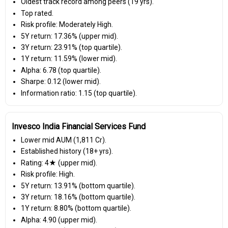
Oldest track record among peers (19 yrs).
Top rated.
Risk profile: Moderately High.
5Y return: 17.36% (upper mid).
3Y return: 23.91% (top quartile).
1Y return: 11.59% (lower mid).
Alpha: 6.78 (top quartile).
Sharpe: 0.12 (lower mid).
Information ratio: 1.15 (top quartile).
Invesco India Financial Services Fund
Lower mid AUM (₹1,811 Cr).
Established history (18+ yrs).
Rating: 4★ (upper mid).
Risk profile: High.
5Y return: 13.91% (bottom quartile).
3Y return: 18.16% (bottom quartile).
1Y return: 8.80% (bottom quartile).
Alpha: 4.90 (upper mid).