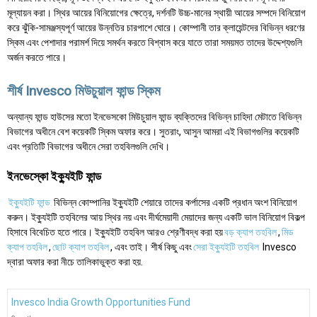
মূল্যায়ন করা। স্থির আয়ের বিনিয়োগের ক্ষেত্রে, দর্শনটি উচ্চ-মানের স্থায়ী আয়ের সম্পদে বিনিয়োগ
করে ঝুঁকি-সামঞ্জস্যপূর্ণ আয়ের উন্নতির চারপাশে ঘোরে। কোম্পানী তার ক্লায়েন্টদের বিভিন্ন ধরণের
স্কিম এবং পেশাদার পরামর্শ দিয়ে সমর্থন করতে বিশ্বাস করে যাতে তারা সময়মত তাদের উদ্দেশ্যগুলি
অর্জন করতে পারে।
শীর্ষ Invesco মিউচুয়াল ফান্ড স্কিম
অন্যান্য ফান্ড হাউসের মতো ইনভেসকো মিউচুয়াল ফান্ড ব্যক্তিদের বিভিন্ন চাহিদা মেটাতে বিভিন্ন
বিভাগের অধীনে বেশ কয়েকটি স্কিম অফার করে। সুতরাং, আসুন আমরা এই বিভাগগুলির কয়েকটি
এবং প্রতিটি বিভাগের অধীনে সেরা তহবিলগুলি দেখি।
ইনভেস্কো ইক্যুইটি ফান্ড
ইক্যুইটি ফান্ড
বিভিন্ন কোম্পানির ইক্যুইটি শেয়ারে তাদের কর্পাসের একটি প্রধান অংশ বিনিয়োগ
করুন। ইক্যুইটি তহবিলের আয় স্থির নয় এবং দীর্ঘমেয়াদী মেয়াদের জন্য একটি ভাল বিনিয়োগ বিকল্প
হিসাবে বিবেচিত হতে পারে। ইক্যুইটি তহবিল আরও শ্রেণীবদ্ধ করা হয়
বড় ক্যাপ তহবিল
,
মিড
ক্যাপ তহবিল
,
ছোট ক্যাপ তহবিল
, এবং তাই। শীর্ষ কিছু এবং
সেরা ইক্যুইটি তহবিল
Invesco
দ্বারা অফার করা নীচে তালিকাভুক্ত করা হয়.
Invesco India Growth Opportunities Fund