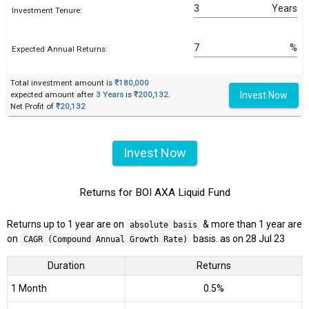
Years
Investment Tenure:
%
Expected Annual Returns:
Total investment amount is
₹180,000
Invest Now
expected amount after
3 Years
is
₹200,132
.
Net Profit of
₹20,132
Invest Now
Returns for BOI AXA Liquid Fund
Returns up to 1 year are on
& more than 1 year are
absolute basis
on
basis. as on 28 Jul 23
CAGR (Compound Annual Growth Rate)
Duration
Returns
1 Month
0.5%