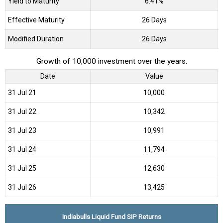
Yield to Maturity
6.41%
Effective Maturity
26 Days
Modified Duration
26 Days
Growth of 10,000 investment over the years.
Date
Value
31 Jul 21
₹10,000
31 Jul 22
₹10,342
31 Jul 23
₹10,991
31 Jul 24
₹11,794
31 Jul 25
₹12,630
31 Jul 26
₹13,425
Indiabulls Liquid Fund SIP Returns