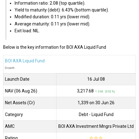
Information ratio: 2.08 (top quartile).
Yield to maturity (debt): 6.43% (bottom quartile).
Modified duration: 0.11 yrs (lower mid).
Average maturity: 0.11 yrs (lower mid).
Exit load: NIL.
Below is the key information for BOI AXA Liquid Fund
BOI AXA Liquid Fund
Growth
Launch Date
16 Jul 08
NAV (06 Aug 26)
₹3,217.68
↑ 0.66 (0.02 %)
Net Assets (Cr)
₹1,339 on 30 Jun 26
Category
Debt
- Liquid Fund
AMC
BOI AXA Investment Mngrs Private Ltd
Rating
☆
☆
☆