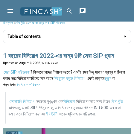
ফিনক্যাশ
»
যৌথ পুঁজি
»
এক বছরের জন্য সেরা SIP পরিকল্পনা
Table of contents
1 বছরের বিনিয়োগ 2022-এর জন্য 9টি সেরা SIP প্ল্যান
Updated on
August 3, 2026
, 121832 views
সেরা SIP পরিকল্পনা
? কিভাবে তাদের নির্বাচন করতে? এগুলি এমন কিছু সাধারণ প্রশ্ন যা চিন্তা
করার সময় বিনিয়োগকারীদের মনে আসে
মিউচুয়াল ফান্ডে বিনিয়োগ
একটি মাধ্যমে
চুমুক
বা
পদ্ধতিগত
বিনিয়োগ পরিকল্পনা
.
এসআইপি বিনিয়োগ
সবচেয়ে সুশৃঙ্খল এক
বিনিয়োগ
বিনিয়োগ করার সময় বিকল্প
যৌথ পুঁজি
.
অধিকন্তু, একটি SIP মিউচুয়াল ফান্ডে বিনিয়োগের ন্যূনতম পরিমাণ INR 500-এর মতো
কম। এতে বিনিয়োগ করা হয়
শীর্ষ SIP
অনেক সুবিধাজনক পরিকল্পনা.