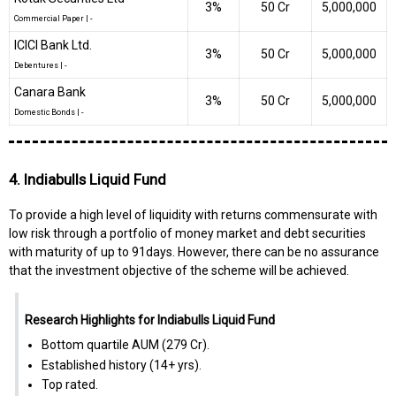
3%
₹50 Cr
5,000,000
Commercial Paper
|
-
ICICI Bank Ltd.
3%
₹50 Cr
5,000,000
Debentures
|
-
Canara Bank
3%
₹50 Cr
5,000,000
Domestic Bonds
|
-
4. Indiabulls Liquid Fund
To provide a high level of liquidity with returns commensurate with
low risk through a portfolio of money market and debt securities
with maturity of up to 91days. However, there can be no assurance
that the investment objective of the scheme will be achieved.
Research Highlights for Indiabulls Liquid Fund
Bottom quartile AUM (₹279 Cr).
Established history (14+ yrs).
Top rated.