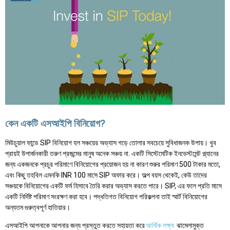
কেন একটি এসআইপি বিনিয়োগ?
মিউচুয়াল ফান্ডে SIP বিনিয়োগ হল সঞ্চয়ের অভ্যাস গড়ে তোলার সবচেয়ে সুবিধাজনক উপায়। খুব
প্রায়ই উপার্জনকারী তরুণ প্রজন্মের মানুষ অনেক সঞ্চয় না. একটি সিস্টেমেটিক ইনভেস্টমেন্ট প্ল্যানের
জন্য একজনকে প্রচুর পরিমাণে বিনিয়োগের প্রয়োজন হয় না কারণ শুরুর পরিমাণ 500 টাকার মতো,
এবং কিছু তহবিল এমনকি INR 100 মাসে SIP অফার করে। অল্প বয়স থেকেই, কেউ তাদের
সঞ্চয়কে বিনিয়োগের একটি ফর্ম হিসাবে তৈরি করার অভ্যাস করতে পারে। SIP, এর ফলে প্রতি মাসে
একটি নির্দিষ্ট পরিমাণ সংরক্ষণ করা হবে। পদ্ধতিগত বিনিয়োগ পরিকল্পনা তাই স্মার্ট বিনিয়োগের
অন্যতম গুরুত্বপূর্ণ হাতিয়ার।
এসআইপি আপনাকে আপনার জন্য প্রস্তুত করতে সহায়তা করে
আর্থিক লক্ষ্য
ঝামেলামুক্ত