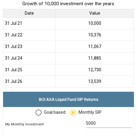
Growth of 10,000 investment over the years.
Date
Value
31 Jul 21
₹10,000
31 Jul 22
₹10,376
31 Jul 23
₹11,067
31 Jul 24
₹11,885
31 Jul 25
₹12,730
31 Jul 26
₹13,539
BOI AXA Liquid Fund SIP Returns
Goal based
Monthly SIP
My Monthly Investment: