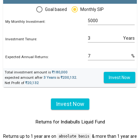
Goal based
Monthly SIP
My Monthly Investment:
Years
Investment Tenure:
%
Expected Annual Returns:
Total investment amount is
₹180,000
Invest Now
expected amount after
3 Years
is
₹200,132
.
Net Profit of
₹20,132
Invest Now
Returns for Indiabulls Liquid Fund
Returns up to 1 year are on
& more than 1 year are
absolute basis