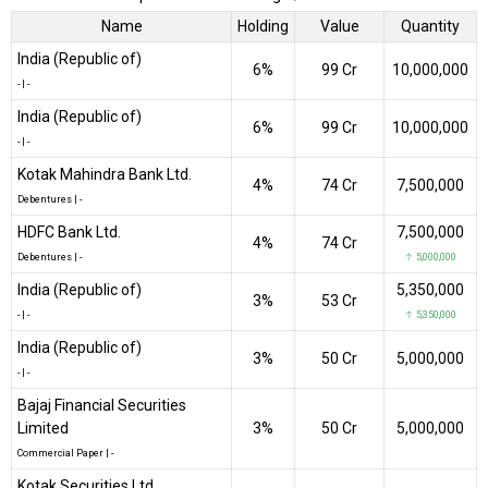
Name
Holding
Value
Quantity
India (Republic of)
6%
₹99 Cr
10,000,000
-
|
-
India (Republic of)
6%
₹99 Cr
10,000,000
-
|
-
Kotak Mahindra Bank Ltd.
4%
₹74 Cr
7,500,000
Debentures
|
-
HDFC Bank Ltd.
7,500,000
4%
₹74 Cr
Debentures
|
-
↑ 5,000,000
India (Republic of)
5,350,000
3%
₹53 Cr
-
|
-
↑ 5,350,000
India (Republic of)
3%
₹50 Cr
5,000,000
-
|
-
Bajaj Financial Securities
Limited
3%
₹50 Cr
5,000,000
Commercial Paper
|
-
Kotak Securities Ltd