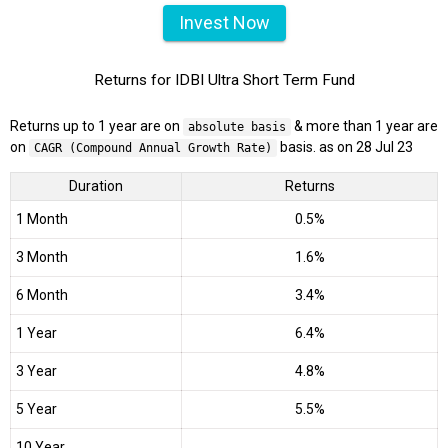
Invest Now
Returns for IDBI Ultra Short Term Fund
Returns up to 1 year are on
& more than 1 year are
absolute basis
on
basis. as on 28 Jul 23
CAGR (Compound Annual Growth Rate)
Duration
Returns
1 Month
0.5%
3 Month
1.6%
6 Month
3.4%
1 Year
6.4%
3 Year
4.8%
5 Year
5.5%
10 Year