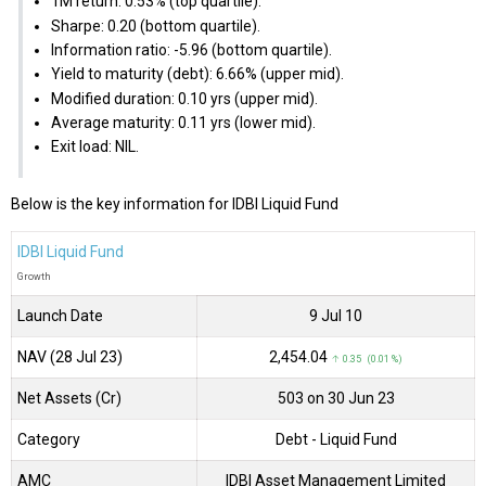
1M return: 0.53% (top quartile).
Sharpe: 0.20 (bottom quartile).
Information ratio: -5.96 (bottom quartile).
Yield to maturity (debt): 6.66% (upper mid).
Modified duration: 0.10 yrs (upper mid).
Average maturity: 0.11 yrs (lower mid).
Exit load: NIL.
Below is the key information for IDBI Liquid Fund
IDBI Liquid Fund
Growth
Launch Date
9 Jul 10
NAV (28 Jul 23)
₹2,454.04
↑ 0.35 (0.01 %)
Net Assets (Cr)
₹503 on 30 Jun 23
Category
Debt
- Liquid Fund
AMC
IDBI Asset Management Limited