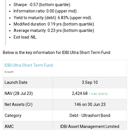
Sharpe: -0.57 (bottom quartile).
Information ratio: 0.00 (upper mid).
Yield to maturity (debt): 6.83% (upper mid).
Modified duration: 0.19 yrs (bottom quartile).
Average maturity: 0.23 yrs (bottom quartile).
Exit load: NIL.
Below is the key information for IDBI Ultra Short Term Fund
IDBI Ultra Short Term Fund
Growth
Launch Date
3 Sep 10
NAV (28 Jul 23)
₹2,424.68
↑ 0.44 (0.02 %)
Net Assets (Cr)
₹146 on 30 Jun 23
Category
Debt
- Ultrashort Bond
AMC
IDBI Asset Management Limited