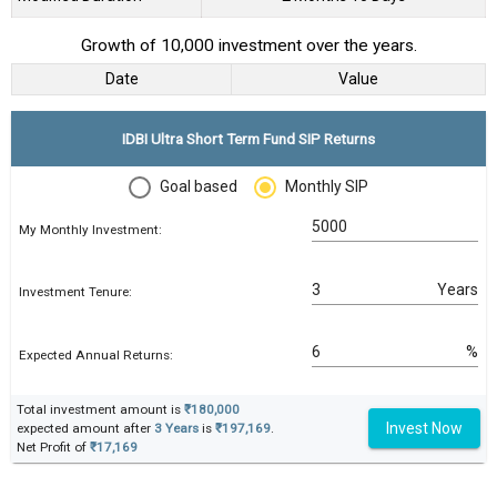
Growth of 10,000 investment over the years.
Date
Value
IDBI Ultra Short Term Fund SIP Returns
Goal based
Monthly SIP
My Monthly Investment:
Years
Investment Tenure:
%
Expected Annual Returns:
Total investment amount is
₹180,000
Invest Now
expected amount after
3 Years
is
₹197,169
.
Net Profit of
₹17,169