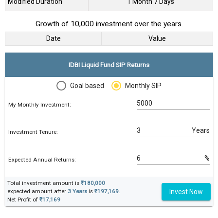
Modified Duration
1 Month 7 Days
Growth of 10,000 investment over the years.
Date
Value
IDBI Liquid Fund SIP Returns
Goal based
Monthly SIP
My Monthly Investment:
Years
Investment Tenure:
%
Expected Annual Returns:
Total investment amount is
₹180,000
Invest Now
expected amount after
3 Years
is
₹197,169
.
Net Profit of
₹17,169