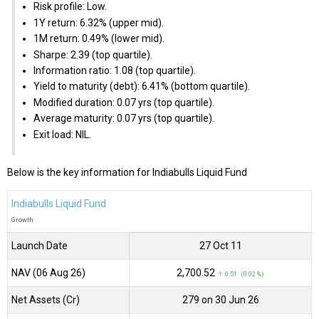
Risk profile: Low.
1Y return: 6.32% (upper mid).
1M return: 0.49% (lower mid).
Sharpe: 2.39 (top quartile).
Information ratio: 1.08 (top quartile).
Yield to maturity (debt): 6.41% (bottom quartile).
Modified duration: 0.07 yrs (top quartile).
Average maturity: 0.07 yrs (top quartile).
Exit load: NIL.
Below is the key information for Indiabulls Liquid Fund
Indiabulls Liquid Fund
Growth
Launch Date
27 Oct 11
NAV (06 Aug 26)
₹2,700.52
↑ 0.51 (0.02 %)
Net Assets (Cr)
₹279 on 30 Jun 26