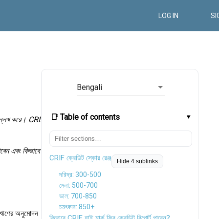
LOG IN
SI
Bengali
📑 Table of contents
উল্লেখ করে। CRIF
াবেন এবং কিভাবে
CRIF ক্রেডিট স্কোর রেঞ্জ
Hide 4 sublinks
দরিদ্র: 300-500
মেলা: 500-700
ভাল: 700-850
চমৎকার: 850+
, ঋণের অনুমোদন
কিভাবে CRIF হাই মার্ক ফ্রি ক্রেডিট রিপোর্ট পাবেন?