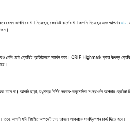
থাকবে যেমন আপনি যে ঋণ নিয়েছেন, ক্রেডিট কার্ডের ঋণ আপনি নিয়েছেন এবং আপনার
আয়
. 
য়োজন।
বেশি ছোট ক্রেডিট প্রতিষ্ঠানকে সমর্থন করে। CRIF Highmark দ্বারা উত্পন্ন ক্রেডিট র
পারে।
রা যাবে না। আপনি ছাড়া, শুধুমাত্র নির্দিষ্ট সরকার-অনুমোদিত সংস্থাগুলি আপনার ক্রেডিট রি
েন। তবে, আপনি যদি নিয়মিত আপডেট চান, তাহলে আপনাকে সাবস্ক্রিপশন চার্জ দিতে হবে।