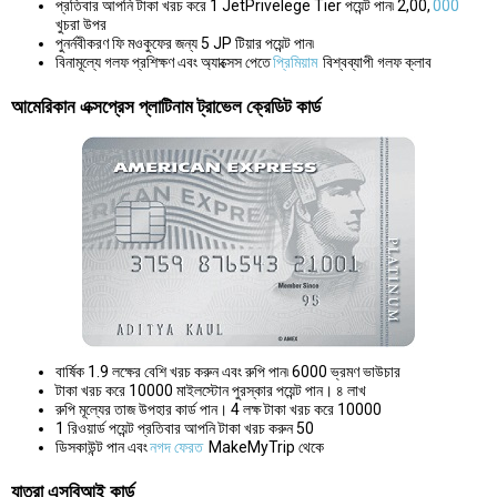
প্রতিবার আপনি টাকা খরচ করে 1 JetPrivelege Tier পয়েন্ট পান৷ 2,00,
000
খুচরা উপর
পুনর্নবীকরণ ফি মওকুফের জন্য 5 JP টিয়ার পয়েন্ট পান৷
বিনামূল্যে গলফ প্রশিক্ষণ এবং অ্যাক্সেস পেতে
প্রিমিয়াম
বিশ্বব্যাপী গলফ ক্লাব
আমেরিকান এক্সপ্রেস প্লাটিনাম ট্রাভেল ক্রেডিট কার্ড
বার্ষিক 1.9 লক্ষের বেশি খরচ করুন এবং রুপি পান৷ 6000 ভ্রমণ ভাউচার
টাকা খরচ করে 10000 মাইলস্টোন পুরস্কার পয়েন্ট পান। ৪ লাখ
রুপি মূল্যের তাজ উপহার কার্ড পান। 4 লক্ষ টাকা খরচ করে 10000
1 রিওয়ার্ড পয়েন্ট প্রতিবার আপনি টাকা খরচ করুন 50
ডিসকাউন্ট পান এবং
নগদ ফেরত
MakeMyTrip থেকে
যাত্রা এসবিআই কার্ড