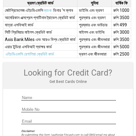
ভ্রমণ ক্রেডিট কার্ড
সুবিধা
বার্ষিক ফি
জেটপ্রিভেলেজ এইচডিএফসি
ব্যাংক
ডিনার 'স ক্লাব
ডাইনিং এবং ভ্রমণ
রুপি 1000
আমেরিকান এক্সপ্রেস প্লাটিনাম ট্রাভেল ক্রেডিট কার্ড
পুরস্কার এবং ভ্রমণ
রুপি 3500
যাত্রা এসবিআই কার্ড
পুরষ্কার এবং ভাউচার
রুপি 499
সিটি প্রিমিয়ার মাইলস ক্রেডিট কার্ড
মাইলস এবং ডাইনিং
রুপি 3000
Axis Bank Miles এবং আরও বিশ্ব ক্রেডিট কার্ড
পুরস্কার এবং জীবনধারা
রুপি 3500
এয়ার ইন্ডিয়া এসবিআই স্বাক্ষর কার্ড
পুরস্কার এবং জীবনধারা
রুপি 5000
এইচডিএফসি রেগালিয়া ক্রেডিট কার্ড
ভ্রমণ এবং জীবনধারা
রুপি 2500
Looking for Credit Card?
Get Best Cards Online
Disclaimer:
By submitting this form I authorize Fincash.com to call/SMS/email me about