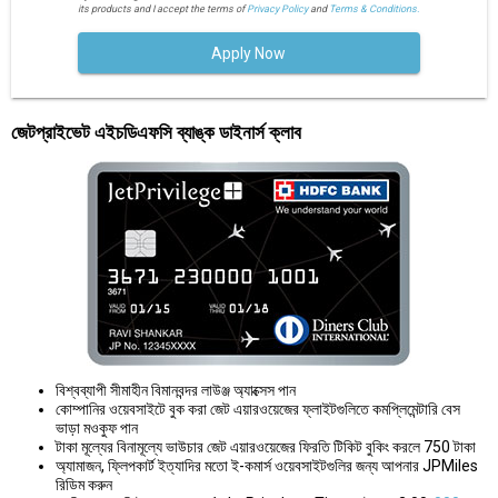
its products and I accept the terms of
Privacy Policy
and
Terms & Conditions.
Apply Now
জেটপ্রাইভেট এইচডিএফসি ব্যাঙ্ক ডাইনার্স ক্লাব
বিশ্বব্যাপী সীমাহীন বিমানবন্দর লাউঞ্জ অ্যাক্সেস পান
কোম্পানির ওয়েবসাইটে বুক করা জেট এয়ারওয়েজের ফ্লাইটগুলিতে কমপ্লিমেন্টারি বেস
ভাড়া মওকুফ পান
টাকা মূল্যের বিনামূল্যে ভাউচার জেট এয়ারওয়েজের ফিরতি টিকিট বুকিং করলে 750 টাকা
অ্যামাজন, ফ্লিপকার্ট ইত্যাদির মতো ই-কমার্স ওয়েবসাইটগুলির জন্য আপনার JPMiles
রিডিম করুন