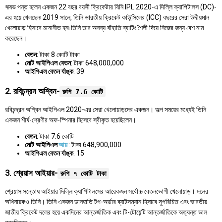
ঋষভ পন্ত হলেন একজন 22 বছর বয়সী ক্রিকেটার যিনি IPL 2020-এ দিল্লি ক্যাপিটালস (DC)-
এর হয়ে খেলছেন৷ 2019 সালে, তিনি ভারতীয় ক্রিকেট কাউন্সিলের (ICC) বছরের সেরা উদীয়মান
খেলোয়াড় হিসাবে মনোনীত হন৷ তিনি তার অনন্য বাঁহাতি ব্যাটিং শৈলী দিয়ে নিজের জন্য বেশ নাম
করেছেন।
বেতন
: টাকা 8 কোটি টাকা
মোট আইপিএল বেতন
: টাকা 648,000,000
আইপিএল বেতন র্যাঙ্ক
: 39
2. রবিচন্দ্রন অশ্বিন-
রুপি 7.6 কোটি
রবিচন্দ্রন অশ্বিন আইপিএল 2020-এর সেরা খেলোয়াড়দের একজন। অল্প সময়ের মধ্যেই তিনি
একজন শীর্ষ-শ্রেণীর অফ-স্পিনার হিসেবে স্বীকৃত হয়েছিলেন।
বেতন
: টাকা 7.6 কোটি
মোট আইপিএল
আয়
: টাকা 648,900,000
আইপিএল বেতন র্যাঙ্ক
: 15
3. শ্রেয়াস আইয়ার-
রুপি ৭ কোটি টাকা
শ্রেয়াস সন্তোষ আইয়ার দিল্লি ক্যাপিটালসের আরেকজন সর্বোচ্চ বেতনভোগী খেলোয়াড়। দলের
অধিনায়কও তিনি। তিনি একজন ডানহাতি টপ-অর্ডার ব্যাটসম্যান হিসাবে সুপরিচিত এবং ভারতীয়
জাতীয় ক্রিকেট দলের হয়ে একদিনের আন্তর্জাতিক এবং টি-টোয়েন্টি আন্তর্জাতিকে অত্যন্ত ভাল