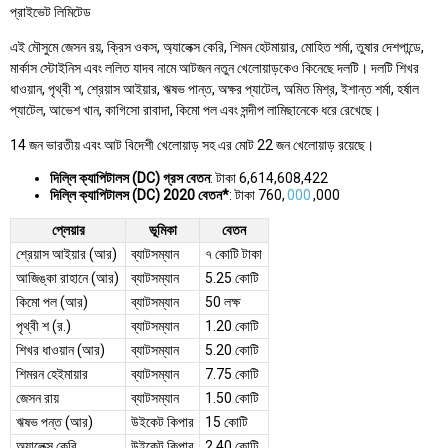
প্রাইভেট লিমিটেড
এই মৌসুমে জেসন রয়, ক্রিস ওকস, অ্যালেক্স কেরি, শিমন হেটমায়ার, মোহিত শর্মা, তুষার দেশপান্ডে,
মার্কাস স্টোইনিস এবং ললিত যাদব নামে আটজন নতুন খেলোয়াড়কেও কিনেছে দলটি। দলটি শিখর
ধাওয়ান, পৃথ্বী শ, শ্রেয়াস আইয়ার, ঋষভ পান্ত, অক্ষর প্যাটেল, অমিত মিশ্র, ইশান্ত শর্মা, হর্ষাল
প্যাটেল, আভেশ খান, কাগিসো রাবাদা, কিমো পল এবং সন্দীপ লামিছানেকে ধরে রেখেছে।
14 জন ভারতীয় এবং আট বিদেশী খেলোয়াড় সহ এর মোট 22 জন খেলোয়াড় রয়েছে।
দিল্লি ক্যাপিটালস (DC) গ্রস বেতন
: টাকা 6,614,608,422
দিল্লি ক্যাপিটালস (DC) 2020 বেতন*
: টাকা 760,
000
,000
প্লেয়ার
ভূমিকা
বেতন
শ্রেয়াস আইয়ার (আর)
ব্যাটসম্যান
৭ কোটি টাকা
আজিঙ্কা রাহানে (আর)
ব্যাটসম্যান
5.25 কোটি
কিমো পল (আর)
ব্যাটসম্যান
50 লক্ষ
পৃথ্বী শ (র.)
ব্যাটসম্যান
1.20 কোটি
শিখর ধাওয়ান (আর)
ব্যাটসম্যান
5.20 কোটি
শিমরন হেইমায়ার
ব্যাটসম্যান
7.75 কোটি
জেসন রায়
ব্যাটসম্যান
1.50 কোটি
ঋষভ পন্ত (আর)
উইকেট কিপার
15 কোটি
অ্যালেক্স কেরি
উইকেট কিপার
2.40 কোটি