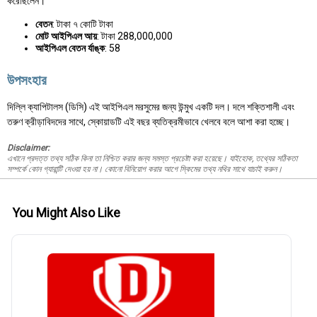
করেছিলেন।
বেতন
: টাকা ৭ কোটি টাকা
মোট আইপিএল আয়
: টাকা 288,000,000
আইপিএল বেতন র্যাঙ্ক
: 58
উপসংহার
দিল্লি ক্যাপিটালস (ডিসি) এই আইপিএল মরসুমের জন্য উন্মুখ একটি দল। দলে শক্তিশালী এবং
তরুণ ক্রীড়াবিদদের সাথে, স্কোয়াডটি এই বছর ব্যতিক্রমীভাবে খেলবে বলে আশা করা হচ্ছে।
Disclaimer:
এখানে প্রদত্ত তথ্য সঠিক কিনা তা নিশ্চিত করার জন্য সমস্ত প্রচেষ্টা করা হয়েছে। যাইহোক, তথ্যের সঠিকতা
সম্পর্কে কোন গ্যারান্টি দেওয়া হয় না। কোনো বিনিয়োগ করার আগে স্কিমের তথ্য নথির সাথে যাচাই করুন।
You Might Also Like