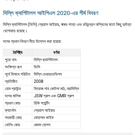
দিল্লি ক্যাপিটালস আইপিএল 2020-এর শীর্ষ বিবরণ
দিল্লি ক্যাপিটালস (ডিসি) শ্রেয়াস আইয়ার, ঋষভ পান্ত এবং রবিচন্দ্রন অশ্বিনের মতো কিছু দুর্দান্ত
খেলোয়াড় রয়েছে।
দলের প্রধান বিবরণ নীচে উল্লেখ করা হয়েছে:
বৈশিষ্ট্য
বর্ণনা
পুরো নাম
দিল্লি ক্যাপিটালস
সংক্ষিপ্ত রূপ
ডিসি
পূর্বে হিসাবে পরিচিত
দিল্লি ডেয়ারডেভিলস
প্রতিষ্ঠিত
2008
হোম গ্রাউন্ড
ফিরোজ শাহ কোটলা মাঠ, নয়াদিল্লি
দলের মালিক
JSW গ্রুপ এবং GMR গ্রুপ
প্রধান কোচ
রিকি পয়েন্টিং
ক্যাপ্টেন
শ্রেয়াস আইয়ার
সহকারী কোচ
মোহাম্মদ কাইফ
বোলিং কোচ
জেমস হোপস