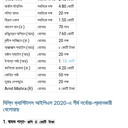
মার্কাস স্টয়নিস
সবদিকে দক্ষ
4.80 কোটি
ললিত যাদব
সবদিকে দক্ষ
20 লক্ষ
ক্রিস ওকস
সবদিকে দক্ষ
1.50 কোটি
আবেশ খান (র.)
বোলার
70 লাখ
রবিচন্দ্রন অশ্বিন (আর)
বোলার
7.60 কোটি
সন্দীপ লামিছনে (রা.)
বোলার
20 লক্ষ
অ্যাক্সাক্স প্যাটেল (আর)
বোলার
৫ কোটি টাকা
হর্ষাল প্যাটেল (আর)
বোলার
20 লক্ষ
ইশান্ত শর্মা (আর)
বোলার
1.
10 কোটি
কাগিসো রাবাদা (রা.)
বোলার
4.20 কোটি
মোহিত শর্মা
বোলার
50 লক্ষ
তুষার দেশপান্ডে
বোলার
20 লক্ষ
Amit Mishra (R)
বোলার
৪ কোটি টাকা
দিল্লি ক্যাপিটালস আইপিএল 2020-এ শীর্ষ সর্বোচ্চ-প্রদানকারী
খেলোয়াড়
1. ঋষভ পন্ত-
রুপি 8 কোটি টাকা