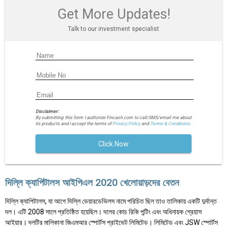
Get More Updates!
Talk to our investment specialist
Disclaimer:
By submitting this form I authorize Fincash.com to call/SMS/email me about
its products and I accept the terms of
Privacy Policy
and
Terms & Conditions.
Click Now
দিল্লি ক্যাপিটালস আইপিএল 2020 খেলোয়াড়দের বেতন
দিল্লি ক্যাপিটালস, যা আগে দিল্লি ডেয়ারডেভিলস নামে পরিচিত ছিল তাও তালিকায় একটি দুর্দান্ত
দল। এটি 2008 সালে প্রতিষ্ঠিত হয়েছিল। দলের কোচ রিকি পন্টিং এবং অধিনায়ক শ্রেয়াস
আইয়ার। দলটির মালিকানা জিএমআর স্পোর্টস প্রাইভেট লিমিটেড। লিমিটেড এবং JSW স্পোর্টস