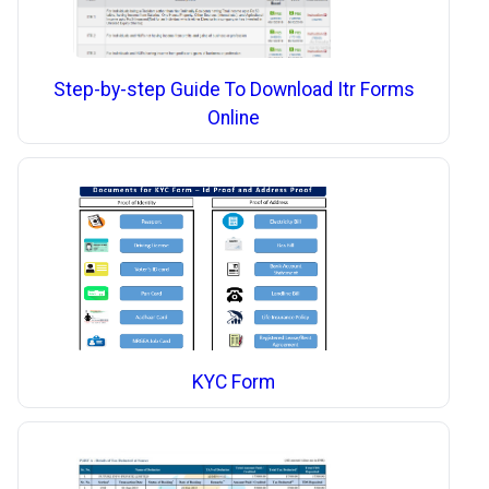
Step-by-step Guide To Download Itr Forms
Online
KYC Form