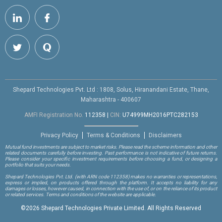
Shepard Technologies Pvt. Ltd : 1808, Solus, Hiranandani Estate, Thane,
Maharashtra - 400607
AMFI Registration No.
112358
|
CIN:
U74999MH2016PTC282153
Privacy Policy
Terms & Conditions
Disclaimers
Mutual fund investments are subject to market risks. Please read the scheme information and other
related documents carefully before investing. Past performance is not indicative of future returns.
Please consider your specific investment requirements before choosing a fund, or designing a
portfolio that suits your needs.
Shepard Technologies Pvt. Ltd.
(with ARN code 112358)
makes no warranties or representations,
express or implied, on products offered through the platform. It accepts no liability for any
damages or losses, however caused, in connection with the use of, or on the reliance of its product
or related services. Terms and conditions of the website are applicable.
©
2026 Shepard Technologies Private Limited. All Rights Reserved