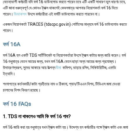
বেতনভোগী কর্মচারী যদি ফর্ম 16 ডাউনলোড করতে পারেন তবে এটি একটি সাধারণ ভুল ধারণা৷ তবে,
এটি জানা গুরুত্বপূর্ণ যে কোনও ট্যাক্স থাকলেই কেবলমাত্র আপনার নিয়োগকর্তা ফর্ম 16 দিতে
পারেন।
ডিডাকশন
উৎসে কর্মচারীরা এই ফর্মটি ডাউনলোড করতে পারবেন না।
একজন নিয়োগকর্তা TRACES (tdscpc.gov.in) পোর্টালের মাধ্যমে ফর্ম 16 ডাউনলোড করতে
পারেন।
ফর্ম 16A
ফর্ম 16A হল একটি TDS সার্টিফিকেট যা নিয়োগকর্তারা উৎসে ট্যাক্স কাটার জন্য জারি করেন। ফর্ম
16 শুধুমাত্র বেতন আয়ের জন্য, যখন ফর্ম 16A বেতন ছাড়া অন্য আয়ের জন্য প্রযোজ্য।
উদাহরণস্বরূপ, সুদের আকারে আয় উত্পন্ন
বীমা
কমিশন, ভাড়ার রসিদ, সিকিউরিটিজ, এফডি
ইত্যাদি।
শংসাপত্রে কর্তনকারী/কাটা গ্রহীতার নাম ও ঠিকানা, প্যান/টিএএন বিশদ, টিডিএস জমা দেওয়া
চালানের বিশদ বিবরণ রয়েছে।
ফর্ম 16 FAQs
1. TDS না থাকলেও আমি কি ফর্ম 16 পাব?
ফর্ম 16 জারি করা হয় শুধুমাত্র যখন ট্যাক্স কাটা হয়। উদ্দেশ্য হল কর্মচারীর পক্ষে ট্যাক্স কাটা এবং জমা