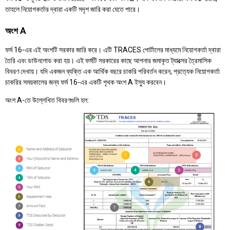
তাহলে নিয়োগকর্তার দ্বারা একটি সদৃশ জারি করা যেতে পারে।
অংশ A
ফর্ম 16-এর এই অংশটি সরকার জারি করে। এটি TRACES পোর্টালের মাধ্যমে নিয়োগকর্তা দ্বারা
তৈরি এবং ডাউনলোড করা হয়। এই ফর্মটি সরকারের কাছে আপনার জমাকৃত ট্যাক্সের ত্রৈমাসিক
বিবরণ দেখায়। যদি একজন ব্যক্তি এক আর্থিক বছরে চাকরি পরিবর্তন করেন, প্রত্যেক নিয়োগকর্তা
চাকরির সময়কালের জন্য ফর্ম 16-এর একটি পৃথক অংশ A ইস্যু করবেন।
অংশ A-তে উল্লেখিত বিবরণগুলি হল: