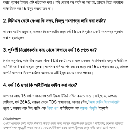
করার প্রমাণ হিসাবে এটি পরিবেশন করা। যদি কোনো কর কর্তন না করা হয়, তাহলে নিয়োগকর্তাকে
কর্মচারীকে ফর্ম 16 ইস্যু করতে হবে না।
2. টিডিএস কেটে নেওয়া কি সত্য, কিন্তু শংসাপত্র জারি করা হয়নি?
আয়কর আইন অনুসারে, একজন নিয়োগকর্তার জন্য ফর্ম 16 এর বিন্যাসে একটি শংসাপত্র প্রদান
করা বাধ্যতামূলক।
3. পূর্ববর্তী নিয়োগকর্তার কাছ থেকে কিভাবে ফর্ম 16 পেতে হয়?
বিধান অনুসারে, কর্মচারীর বেতন থেকে TDS কেটে নেওয়া হলে একজন নিয়োগকর্তার জন্য কর্মচারীকে
ফর্ম 16 জারি করা বাধ্যতামূলক। আপনার যদি আগের বছরের জন্য ফর্ম 16 এর প্রয়োজন হয়, তাহলে
আপনি আপনার নিয়োগকর্তাকে আপনাকে এটি ইস্যু করতে বলতে পারেন।
4. ফর্ম 16 ছাড়া কি আইটিআর ফাইল করা যাবে?
আপনার কাছে 16 ফর্ম না থাকলেও কেউ ট্যাক্স রিটার্ন দাখিল করতে পারে। যাইহোক, আপনার
পেস্লিপ, ফর্ম 26AS, ব্যাঙ্ক থেকে TDS শংসাপত্র, ভাড়ার রসিদ,
ট্যাক্স সেভিং ইনভেস্টমেন্ট
প্রমাণ, ভ্রমণ খরচ বিল, বাড়ি এবং
শিক্ষা ঋণ
সার্টিফিকেট, সব
ব্যাংক
বিবৃতি
ইত্যাদি
Disclaimer:
এখানে প্রদত্ত তথ্য সঠিক কিনা তা নিশ্চিত করার জন্য সমস্ত প্রচেষ্টা করা হয়েছে। যাইহোক, তথ্যের সঠিকতা
সম্পর্কে কোন গ্যারান্টি দেওয়া হয় না। কোনো বিনিয়োগ করার আগে স্কিমের তথ্য নথির সাথে যাচাই করুন।