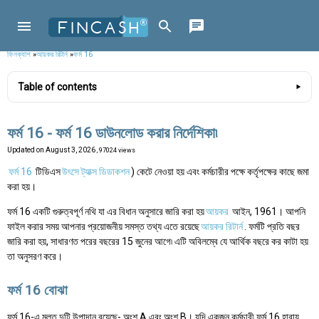
ফিনক্যাশ
»
আয়কর রিটার্ন
»
ফর্ম 16
Table of contents
ফর্ম 16 - ফর্ম 16 ডাউনলোড করার নির্দেশিকা৷
Updated on
August 3, 2026
, 97024 views
ফর্ম 16
টিডিএস
উৎসে ট্যাক্স ডিডাকশন
) কেটে নেওয়া হয় এবং কর্মচারীর পক্ষে কর্তৃপক্ষের কাছে জমা
করা হয়।
ফর্ম 16 একটি গুরুত্বপূর্ণ নথি যা এর বিধান অনুসারে জারি করা হয়
আয়কর
আইন, 1961। আপনি
ফাইল করার সময় আপনার প্রয়োজনীয় সমস্ত তথ্য এতে রয়েছে
আয়কর রিটার্ন
. ফর্মটি প্রতি বছর
জারি করা হয়, সাধারণত পরের বছরের 15 জুনের আগে৷ এটি অবিলম্বে যে আর্থিক বছরে কর কাটা হয়
তা অনুসরণ করে।
ফর্ম 16 বোঝা
ফর্ম 16-এ মূলত দুটি উপাদান রয়েছে- অংশ A এবং অংশ B। যদি একজন কর্মচারী ফর্ম 16 হারায়,