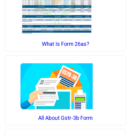
What Is Form 26as?
All About Gstr-3b Form