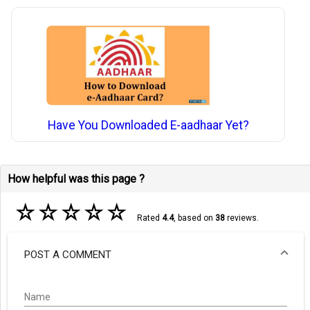
Have You Downloaded E-aadhaar Yet?
How helpful was this page ?
☆
☆
☆
☆
☆
Rated
4.4
, based on
38
reviews.
POST A COMMENT
Name