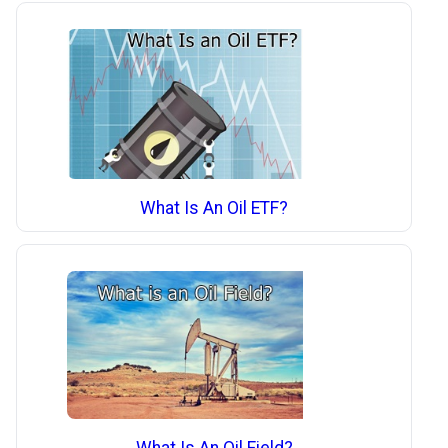
What Is An Oil ETF?
What Is An Oil Field?