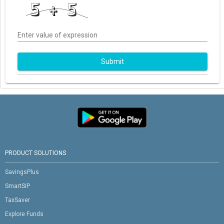
Enter value of expression
Submit
PRODUCT SOLUTIONS
SavingsPlus
SmartSIP
TaxSaver
Explore Funds