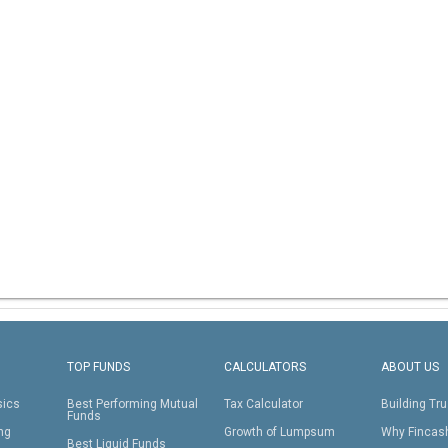
TOP FUNDS
CALCULATORS
ABOUT US
sics
Best Performing Mutual
Tax Calculator
Building Tru
Funds
ing
Growth of Lumpsum
Why Fincas
Best Liquid Funds