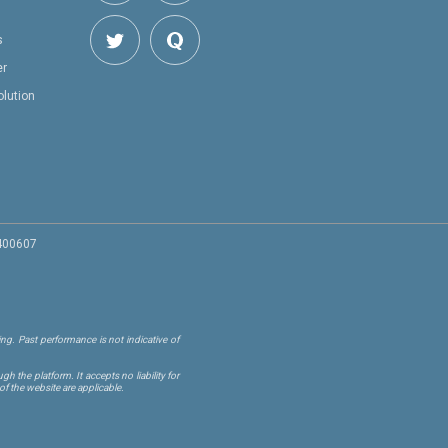
s
er
olution
 400607
ng. Past performance is not indicative of
 the platform. It accepts no liability for
of the website are applicable.