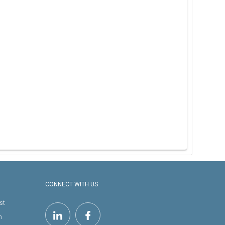
CONNECT WITH US
st
h