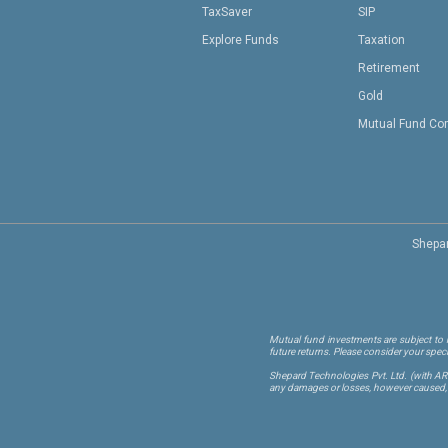
TaxSaver
SIP
Explore Funds
Taxation
Retirement
Gold
Mutual Fund Co
Shepar
Mutual fund investments are subject to m
future returns. Please consider your spec
Shepard Technologies Pvt. Ltd.
(with A
any damages or losses, however caused, in