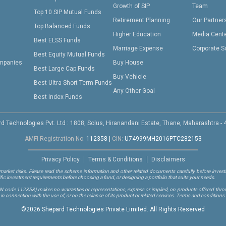
Growth of SIP
Team
Top 10 SIP Mutual Funds
Retirement Planning
Our Partner
Top Balanced Funds
Higher Education
Media Cent
Best ELSS Funds
Marriage Expense
Corporate S
Best Equity Mutual Funds
mpanies
Buy House
Best Large Cap Funds
Buy Vehicle
Best Ultra Short Term Funds
Any Other Goal
Best Index Funds
d Technologies Pvt. Ltd : 1808, Solus, Hiranandani Estate, Thane, Maharashtra -
AMFI Registration No.
112358
|
CIN:
U74999MH2016PTC282153
Privacy Policy
Terms & Conditions
Disclaimers
arket risks. Please read the scheme information and other related documents carefully before investi
ific investment requirements before choosing a fund, or designing a portfolio that suits your needs.
RN code 112358)
makes no warranties or representations, express or implied, on products offered through
 connection with the use of, or on the reliance of its product or related services. Terms and conditions 
©
2026 Shepard Technologies Private Limited. All Rights Reserved