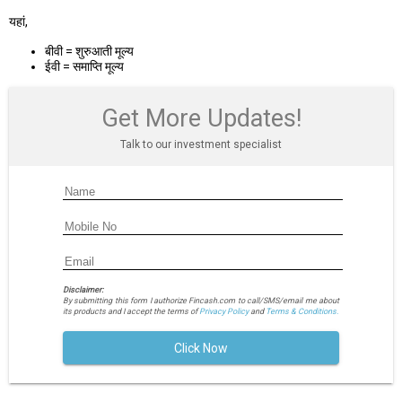
यहां,
बीवी = शुरुआती मूल्य
ईवी = समाप्ति मूल्य
Get More Updates!
Talk to our investment specialist
Disclaimer:
By submitting this form I authorize Fincash.com to call/SMS/email me about
its products and I accept the terms of
Privacy Policy
and
Terms & Conditions.
Click Now