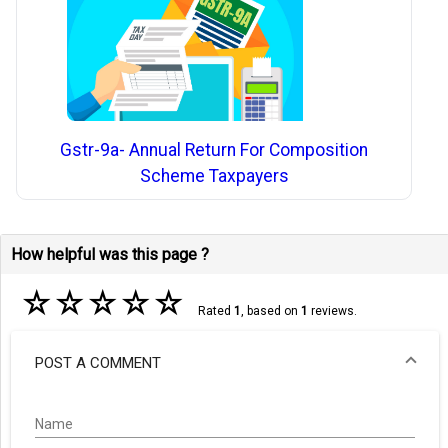
Gstr-9a- Annual Return For Composition
Scheme Taxpayers
How helpful was this page ?
☆
☆
☆
☆
☆
Rated
1
, based on
1
reviews.
POST A COMMENT
Name