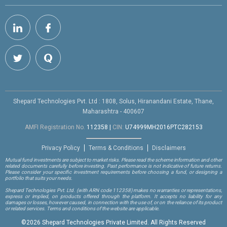
Shepard Technologies Pvt. Ltd : 1808, Solus, Hiranandani Estate, Thane,
Maharashtra - 400607
AMFI Registration No.
112358
|
CIN:
U74999MH2016PTC282153
Privacy Policy
Terms & Conditions
Disclaimers
Mutual fund investments are subject to market risks. Please read the scheme information and other
related documents carefully before investing. Past performance is not indicative of future returns.
Please consider your specific investment requirements before choosing a fund, or designing a
portfolio that suits your needs.
Shepard Technologies Pvt. Ltd.
(with ARN code 112358)
makes no warranties or representations,
express or implied, on products offered through the platform. It accepts no liability for any
damages or losses, however caused, in connection with the use of, or on the reliance of its product
or related services. Terms and conditions of the website are applicable.
©
2026 Shepard Technologies Private Limited. All Rights Reserved