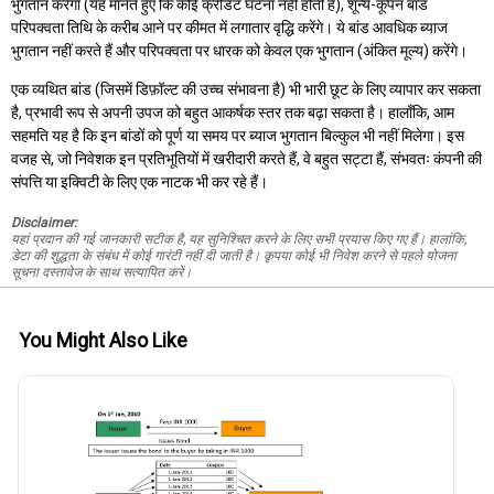
भुगतान करेगा (यह मानते हुए कि कोई क्रेडिट घटना नहीं होती है), शून्य-कूपन बांड
परिपक्वता तिथि के करीब आने पर कीमत में लगातार वृद्धि करेंगे। ये बांड आवधिक ब्याज
भुगतान नहीं करते हैं और परिपक्वता पर धारक को केवल एक भुगतान (अंकित मूल्य) करेंगे।
एक व्यथित बांड (जिसमें डिफ़ॉल्ट की उच्च संभावना है) भी भारी छूट के लिए व्यापार कर सकता
है, प्रभावी रूप से अपनी उपज को बहुत आकर्षक स्तर तक बढ़ा सकता है। हालाँकि, आम
सहमति यह है कि इन बांडों को पूर्ण या समय पर ब्याज भुगतान बिल्कुल भी नहीं मिलेगा। इस
वजह से, जो निवेशक इन प्रतिभूतियों में खरीदारी करते हैं, वे बहुत सट्टा हैं, संभवतः कंपनी की
संपत्ति या इक्विटी के लिए एक नाटक भी कर रहे हैं।
Disclaimer:
यहां प्रदान की गई जानकारी सटीक है, यह सुनिश्चित करने के लिए सभी प्रयास किए गए हैं। हालांकि,
डेटा की शुद्धता के संबंध में कोई गारंटी नहीं दी जाती है। कृपया कोई भी निवेश करने से पहले योजना
सूचना दस्तावेज के साथ सत्यापित करें।
You Might Also Like