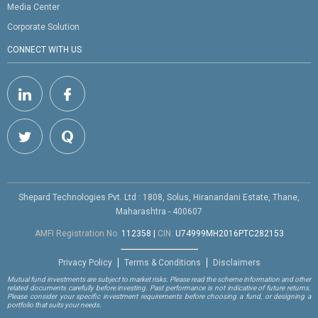
Media Center
Corporate Solution
CONNECT WITH US
Shepard Technologies Pvt. Ltd : 1808, Solus, Hiranandani Estate, Thane,
Maharashtra - 400607
AMFI Registration No.
112358
|
CIN:
U74999MH2016PTC282153
Privacy Policy
Terms & Conditions
Disclaimers
Mutual fund investments are subject to market risks. Please read the scheme information and other
related documents carefully before investing. Past performance is not indicative of future returns.
Please consider your specific investment requirements before choosing a fund, or designing a
portfolio that suits your needs.