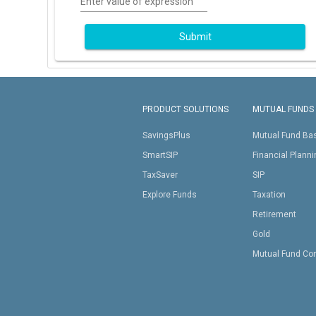
Enter value of expression
Submit
PRODUCT SOLUTIONS
MUTUAL FUNDS
SavingsPlus
Mutual Fund Ba
SmartSIP
Financial Plann
TaxSaver
SIP
Explore Funds
Taxation
Retirement
Gold
Mutual Fund Co