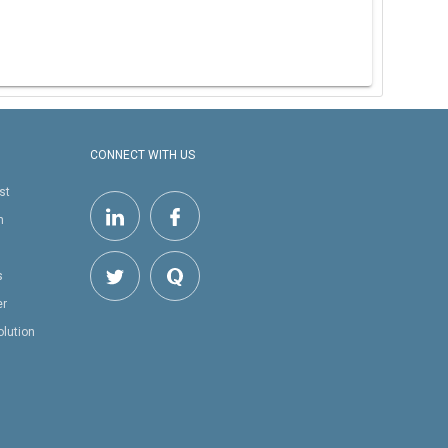
CONNECT WITH US
st
h
s
er
olution