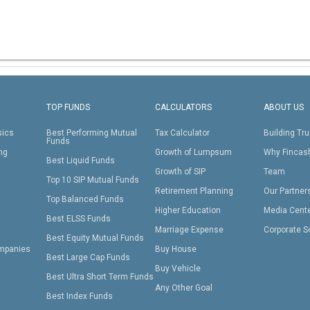
TOP FUNDS
CALCULATORS
ABOUT US
sics
Best Performing Mutual
Tax Calculator
Building Tru
Funds
ing
Growth of Lumpsum
Why Fincas
Best Liquid Funds
Growth of SIP
Team
Top 10 SIP Mutual Funds
Retirement Planning
Our Partner
Top Balanced Funds
Higher Education
Media Cent
Best ELSS Funds
Marriage Expense
Corporate S
Best Equity Mutual Funds
mpanies
Buy House
Best Large Cap Funds
Buy Vehicle
Best Ultra Short Term Funds
Any Other Goal
Best Index Funds