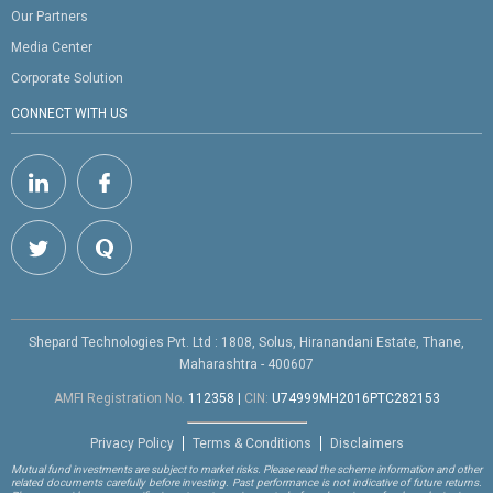
Our Partners
Media Center
Corporate Solution
CONNECT WITH US
Shepard Technologies Pvt. Ltd : 1808, Solus, Hiranandani Estate, Thane,
Maharashtra - 400607
AMFI Registration No.
112358
|
CIN:
U74999MH2016PTC282153
Privacy Policy
Terms & Conditions
Disclaimers
Mutual fund investments are subject to market risks. Please read the scheme information and other
related documents carefully before investing. Past performance is not indicative of future returns.