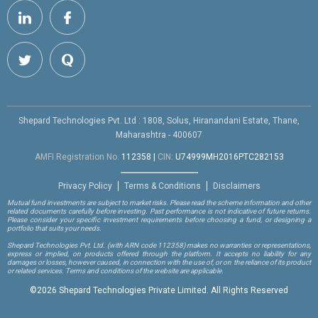
Shepard Technologies Pvt. Ltd : 1808, Solus, Hiranandani Estate, Thane,
Maharashtra - 400607
AMFI Registration No.
112358
|
CIN:
U74999MH2016PTC282153
Privacy Policy
Terms & Conditions
Disclaimers
Mutual fund investments are subject to market risks. Please read the scheme information and other
related documents carefully before investing. Past performance is not indicative of future returns.
Please consider your specific investment requirements before choosing a fund, or designing a
portfolio that suits your needs.
Shepard Technologies Pvt. Ltd.
(with ARN code 112358)
makes no warranties or representations,
express or implied, on products offered through the platform. It accepts no liability for any
damages or losses, however caused, in connection with the use of, or on the reliance of its product
or related services. Terms and conditions of the website are applicable.
©
2026 Shepard Technologies Private Limited. All Rights Reserved