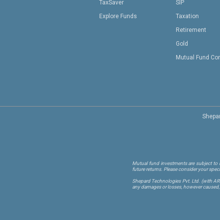
TaxSaver
SIP
Explore Funds
Taxation
Retirement
Gold
Mutual Fund Co
Shepar
Mutual fund investments are subject to m
future returns. Please consider your spec
Shepard Technologies Pvt. Ltd.
(with A
any damages or losses, however caused, in