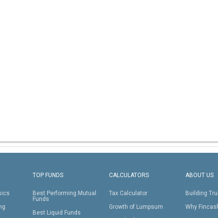
TOP FUNDS
CALCULATORS
ABOUT US
sics
Best Performing Mutual
Tax Calculator
Building Tru
Funds
ing
Growth of Lumpsum
Why Fincas
Best Liquid Funds