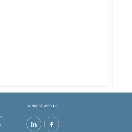
CONNECT WITH US
st
h