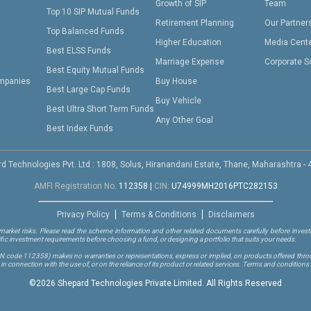
Growth of SIP
Team
Top 10 SIP Mutual Funds
Retirement Planning
Our Partner
Top Balanced Funds
Higher Education
Media Cent
Best ELSS Funds
Marriage Expense
Corporate S
Best Equity Mutual Funds
mpanies
Buy House
Best Large Cap Funds
Buy Vehicle
Best Ultra Short Term Funds
Any Other Goal
Best Index Funds
d Technologies Pvt. Ltd : 1808, Solus, Hiranandani Estate, Thane, Maharashtra -
AMFI Registration No.
112358
|
CIN:
U74999MH2016PTC282153
Privacy Policy
Terms & Conditions
Disclaimers
arket risks. Please read the scheme information and other related documents carefully before investi
ific investment requirements before choosing a fund, or designing a portfolio that suits your needs.
RN code 112358)
makes no warranties or representations, express or implied, on products offered through
 connection with the use of, or on the reliance of its product or related services. Terms and conditions 
©
2026 Shepard Technologies Private Limited. All Rights Reserved