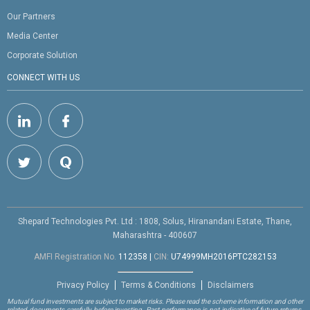
Our Partners
Media Center
Corporate Solution
CONNECT WITH US
Shepard Technologies Pvt. Ltd : 1808, Solus, Hiranandani Estate, Thane,
Maharashtra - 400607
AMFI Registration No.
112358
|
CIN:
U74999MH2016PTC282153
Privacy Policy
Terms & Conditions
Disclaimers
Mutual fund investments are subject to market risks. Please read the scheme information and other
related documents carefully before investing. Past performance is not indicative of future returns.