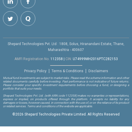
Shepard Technologies Pvt. Ltd : 1808, Solus, Hiranandani Estate, Thane,
Maharashtra - 400607
AMFI Registration No.
112358
|
CIN:
U74999MH2016PTC282153
Privacy Policy
Terms & Conditions
Disclaimers
Mutual fund investments are subject to market risks. Please read the scheme information and other
related documents carefully before investing. Past performance is not indicative of future returns.
Please consider your specific investment requirements before choosing a fund, or designing a
portfolio that suits your needs.
Shepard Technologies Pvt. Ltd.
(with ARN code 112358)
makes no warranties or representations,
express or implied, on products offered through the platform. It accepts no liability for any
damages or losses, however caused, in connection with the use of, or on the reliance of its product
or related services. Terms and conditions of the website are applicable.
©
2026 Shepard Technologies Private Limited. All Rights Reserved