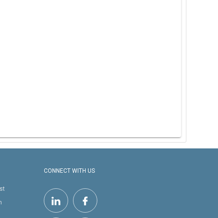
CONNECT WITH US
st
h