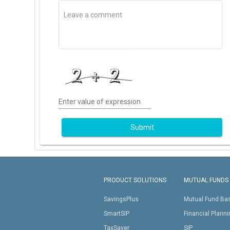
Enter value of expression
Submit
PRODUCT SOLUTIONS
MUTUAL FUNDS
SavingsPlus
Mutual Fund Ba
SmartSIP
Financial Plann
TaxSaver
SIP