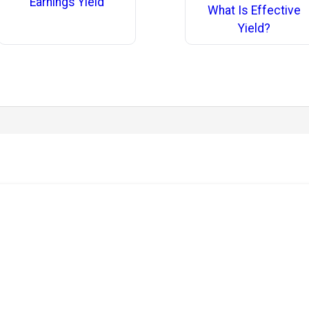
Earnings Yield
What Is Effective
Yield?