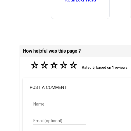
How helpful was this page ?
☆
☆
☆
☆
☆
Rated
5
, based on
1
reviews.
POST A COMMENT
Name
Email (optional)