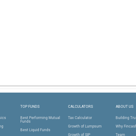
TOP FUNDS
CALCULATORS
ABOUT US
sics
Best Performing Mutual
Tax Calculator
Building Tru
Funds
ing
Growth of Lumpsum
Why Fincas
Best Liquid Funds
Growth of SIP
Team