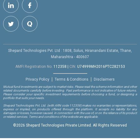
Shepard Technologies Pvt. Ltd : 1808, Solus, Hiranandani Estate, Thane,
Maharashtra - 400607
AMFI Registration No.
112358
|
CIN:
U74999MH2016PTC282153
Privacy Policy
Terms & Conditions
Disclaimers
Mutual fund investments are subject to market risks. Please read the scheme information and other
related documents carefully before investing. Past performance is not indicative of future returns.
Please consider your specific investment requirements before choosing a fund, or designing a
portfolio that suits your needs.
Shepard Technologies Pvt. Ltd.
(with ARN code 112358)
makes no warranties or representations,
express or implied, on products offered through the platform. It accepts no liability for any
damages or losses, however caused, in connection with the use of, or on the reliance of its product
or related services. Terms and conditions of the website are applicable.
©
2026 Shepard Technologies Private Limited. All Rights Reserved