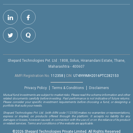
Shepard Technologies Pvt. Ltd : 1808, Solus, Hiranandani Estate, Thane,
Maharashtra - 400607
AMFI Registration No.
112358
|
CIN:
U74999MH2016PTC282153
Privacy Policy
Terms & Conditions
Disclaimers
Mutual fund investments are subject to market risks. Please read the scheme information and other
related documents carefully before investing. Past performance is not indicative of future returns.
Please consider your specific investment requirements before choosing a fund, or designing a
portfolio that suits your needs.
Shepard Technologies Pvt. Ltd.
(with ARN code 112358)
makes no warranties or representations,
express or implied, on products offered through the platform. It accepts no liability for any
damages or losses, however caused, in connection with the use of, or on the reliance of its product
or related services. Terms and conditions of the website are applicable.
©
2026 Shepard Technologies Private Limited. All Rights Reserved