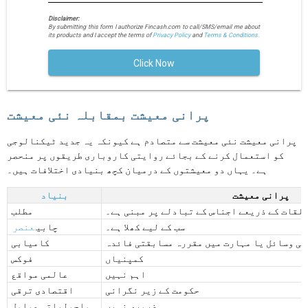
Disclaimer:
By submitting this form I authorize Fincash.com to call/SMS/email me about
its products and I accept the terms of
Privacy Policy
and
Terms & Conditions.
Click Now
پرانی معیشت بمقابلہ نئی معیشت
پرانی معیشت نئی معیشت سے متصادم ہے کیونکہ یہ جدید ٹیکنالوجی
کو استعمال کرنے کے بجائے روایتی کاروباری طریقوں پر منحصر
ہے۔ یہاں دو معیشتوں کے درمیان کچھ بنیادی اختلافات ہیں۔
پرانی معیشت
بنیاد
لقات کے ذریعے اجناس کے تبادلے پر مبنی ہے۔
مطلب
سب کے لیے کھلا ہے۔
چابی
عنصر
سی وسائل یا مہارت میں مقررہ مسابقتی فائدہ
کامیابی
کمپنیاں
فوکس
اہم نہیں
عالمی مواقع
حکومت کے زیر نگرانی
اقتصادی ترقی
ضروری نہیں
ماحولیاتی عوامل