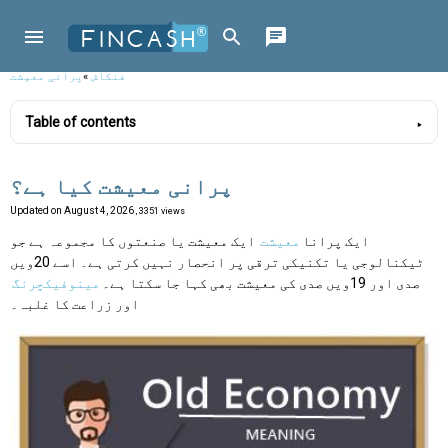
فنکاش
»
پرانی معیشت
Table of contents
پرانی معیشت کیا ہے؟
Updated on
August 4, 2026
, 3351 views
ایک پرانا
معیشت
ایک معیشت یا صنعتوں کا مجموعہ ہے جو
ٹیکنالوجی یا تکنیکی ترقی پر انحصار نہیں کرتی ہے۔ اسے 20ویں
صدی اور 19ویں صدی کی معیشت بھی کہا جا سکتا ہے۔
مینوفیکچرنگ
اور زراعت کا غلبہ۔