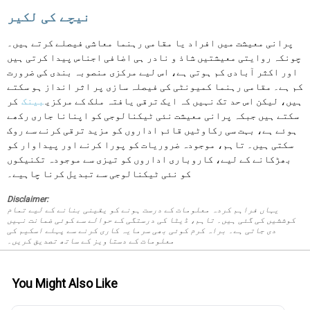
نیچے کی لکیر
پرانی معیشت میں افراد یا مقامی رہنما معاشی فیصلے کرتے ہیں۔
چونکہ روایتی معیشتیں شاذ و نادر ہی اضافی اجناس پیدا کرتی ہیں
اور اکثر آبادی کم ہوتی ہے، اس لیے مرکزی منصوبہ بندی کی ضرورت
کم ہے۔ مقامی رہنما کمیونٹی کی فیصلہ سازی پر اثر انداز ہو سکتے
ہیں، لیکن اس حد تک نہیں کہ ایک ترقی یافتہ ملک کے مرکزی
بینک
کر
سکتے ہیں جبکہ پرانی معیشت نئی ٹیکنالوجی کو اپنانا جاری رکھے
ہوئے ہے، بہت سی رکاوٹیں قائم اداروں کو مزید ترقی کرنے سے روک
سکتی ہیں۔ تاہم، موجودہ ضروریات کو پورا کرنے اور پیداوار کو
بھڑکانے کے لیے، کاروباری اداروں کو تیزی سے موجودہ تکنیکوں
کو نئی ٹیکنالوجی سے تبدیل کرنا چاہیے۔
Disclaimer:
یہاں فراہم کردہ معلومات کے درست ہونے کو یقینی بنانے کے لیے تمام
کوششیں کی گئی ہیں۔ تاہم، ڈیٹا کی درستگی کے حوالے سے کوئی ضمانت نہیں
دی جاتی ہے۔ براہ کرم کوئی بھی سرمایہ کاری کرنے سے پہلے اسکیم کی
معلومات کے دستاویز کے ساتھ تصدیق کریں۔
You Might Also Like