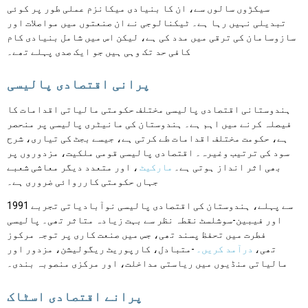
سیکڑوں سالوں سے، ان کا بنیادی میکانزم عملی طور پر کوئی
تبدیلی نہیں رہا ہے۔ ٹیکنالوجی نے ان صنعتوں میں مواصلات اور
سازوسامان کی ترقی میں مدد کی ہے، لیکن اس میں شامل بنیادی کام
کافی حد تک وہی ہیں جو ایک صدی پہلے تھے۔
پرانی اقتصادی پالیسی
ہندوستانی اقتصادی پالیسی مختلف حکومتی مالیاتی اقدامات کا
فیصلہ کرنے میں اہم ہے۔ ہندوستان کی مانیٹری پالیسی پر منحصر
ہے، حکومت مختلف اقدامات طے کرتی ہے، جیسے بجٹ کی تیاری، شرح
سود کی ترتیب وغیرہ۔ اقتصادی پالیسی قومی ملکیت، مزدوروں پر
بھی اثر انداز ہوتی ہے۔
مارکیٹ
، اور متعدد دیگر معاشی شعبے
جہاں حکومتی کارروائی ضروری ہے۔
1991 سے پہلے، ہندوستان کی اقتصادی پالیسی نوآبادیاتی تجربے
اور فیبین-سوشلسٹ نقطہ نظر سے بہت زیادہ متاثر تھی۔ پالیسی
فطرت میں تحفظ پسند تھی، جس میں صنعت کاری پر توجہ مرکوز
تھی،
درآمد کریں۔
-متبادل، کارپوریٹ ریگولیشن، مزدور اور
مالیاتی منڈیوں میں ریاستی مداخلت، اور مرکزی منصوبہ بندی۔
پرانے اقتصادی اسٹاک