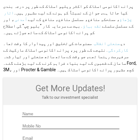
پرانے اکانومی اسٹاک کو اکثر ویلیو اسٹاک کے طور پر درجہ بندی
کیا جاتا ہے، جو ان کے نسبتاً کم ہونے کے لیے مشہور ہیں۔
اتار
چڑھاؤ
، مستحکم منافع، مسلسل منافع، منافع کے لیے
آمدنی
، اور
کے مسلسل سلسلے
نقد بہاؤ
. بہت سے سرمایہ کار "بلیو چپ" کی اصطلاح
کو پرانے اکانومی اسٹاک کے ساتھ جوڑتے ہیں۔
دی
صنعتی انقلاب
مصنوعات کی تخلیق اور پیداوار کا وقت تھا۔
کارکردگی
. نتیجے کے طور پر، پرانے اکانومی اسٹاک مارکیٹ کے
سرفہرست رہنما تھے، جو وقت کے ساتھ ساتھ صنعتی اور تیار شدہ
سامان کے شعبوں کے لیے بنیاد فراہم کرنے کے لیے بڑھتے گئے۔ Ford,
3M، اور Procter & Gamble کچھ مشہور پرانے اکانومی اسٹاک ہیں۔
Get More Updates!
Talk to our investment specialist