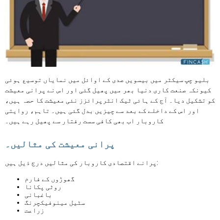
بلیو چپ سیکٹر میں بیسویں صدی کے اوائل میں نمایاں توسیع ہوئی
کیونکہ صنعت کاری دنیا بھر میں پھیل گئی اور اس نے پرانی معیشت
کو تشکیل دیا۔ آج کے ہائی ٹیک انٹرپرائزز نئی معیشت کا حصہ ہیں،
اور اس کے داخلے کے بعد سے چیزیں بدل گئی ہیں۔ تاہم، روایتی
کاروبار اب بھی کافی سست رفتار سے پھیل رہے ہیں۔
پرانی معیشت کی مثالیں۔
پرانے اقتصادی کاروبار کی مثالیں درج ذیل ہیں:
گھوڑوں کے فارم
روٹی پکانا
باغبانی
سٹیل مینوفیکچرنگ
زراعت