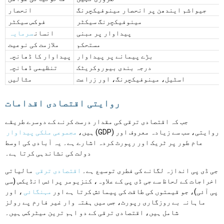
جیواشم ایندھن پر انحصار مینوفیکچرنگ
انحصار
مینوفیکچرنگ سیکٹر
فوکس سیکٹر
پیداوار پر مبنی
انسان
سرمایہ
مستحکم
ملازمت کی نوعیت
بڑے پیمانے پر پیداوار
پیداوار کا ڈھانچہ
درجہ بندی بیوروکریٹک
تنظیمی ڈھانچہ
اسٹیل، مینوفیکچرنگ، اور زراعت
مثالیں
روایتی اقتصادی اقدامات
جب کہ اقتصادی ترقی کی مقدار درست کرنے کے دوسرے طریقے
(GDP) روایتی، سب سے زیادہ معروف اور
ہیں،
مجموعی ملکی پیداوار
عام طور پر ٹریک اور رپورٹ کردہ اشارے ہے۔ یہ آبادی کی اوسط
دولت کی نشاندہی کرتا ہے۔
جی ڈی پی اندازہ لگانے کی فطری توسیع ہے۔
اقتصادی ترقی
مالیاتی
اخراجات کے لحاظ سے جی ڈی پی کے علاوہ، کنزیومر پرائس انڈیکس (سی
پی آئی)، جو قیمتوں کی طاقت کی پیمائش کرتا ہے اور
مہنگائی
، اور
ماہانہ بے روزگاری رپورٹ، جس میں ہفتہ وار غیر فارم پے رولز
شامل ہیں، اقتصادی ترقی کے دو اہم ترین میٹرکس ہیں۔