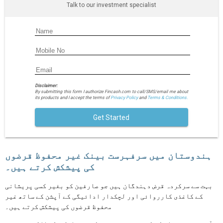
Talk to our investment specialist
Disclaimer:
By submitting this form I authorize Fincash.com to call/SMS/email me about
its products and I accept the terms of
Privacy Policy
and
Terms & Conditions.
Get Started
ہندوستان میں سرفہرست بینک غیر محفوظ قرضوں
کی پیشکش کرتے ہیں۔
بہت سے سرکردہ قرض دہندگان ہیں جو صارفین کو بغیر کسی پریشانی
کے کاغذی کارروائی اور لچکدار ادائیگی کے آپشن کے ساتھ غیر
محفوظ قرضوں کی پیشکش کرتے ہیں۔