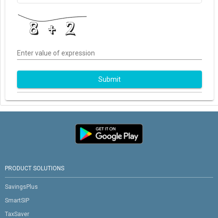
Enter value of expression
Submit
PRODUCT SOLUTIONS
SavingsPlus
SmartSIP
TaxSaver