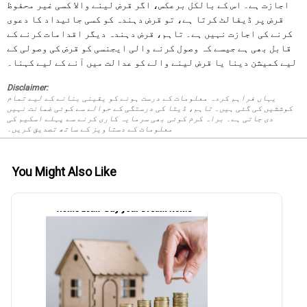
اجازت ہے۔ اس کے بالکل برعکس، اگر قرض لینے والا کسی غیر محفوظ
قرض پر ڈیفالٹ کرتا ہے، تو قرض دہندہ کو کسی جائیداد کا دعوی
کرنے کی اجازت نہیں ہے۔ تاہم، قرض دہندہ دیگر اقدامات کرنے کے
قابل بھی ہے جیسے کہ وصول کرنے والی ایجنسی کو قرض کی وصولی کے
لیے کمیشن دینا یا قرض لینے والے کو عدالت میں آنے کے لیے کہنا۔
Disclaimer:
یہاں فراہم کردہ معلومات کے درست ہونے کو یقینی بنانے کے لیے تمام
کوششیں کی گئی ہیں۔ تاہم، ڈیٹا کی درستگی کے حوالے سے کوئی ضمانت نہیں
دی جاتی ہے۔ براہ کرم کوئی بھی سرمایہ کاری کرنے سے پہلے اسکیم کی
معلومات کے دستاویز کے ساتھ تصدیق کریں۔
You Might Also Like