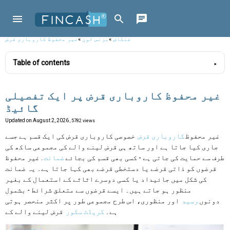
فنکاش
»
بزنس لون
»
غیر محفوظ کاروباری قرض
Table of contents
غیر محفوظ کاروباری قرض پر ایک تفصیلی
گائیڈ
Updated on
August 2, 2026
, 5782 views
غیر محفوظ
کاروباری قرض
خصوصی کاروباری قرض کی ایک قسم ہے جسے
جاری کیا جاتا ہے اور ساتھ ہی قرض لینے والے کی مجموعی ساکھ کی
طرف سے حمایت کی جاتی ہے - کسی بھی قسم کی بجائے
ضمانت
. غیر محفوظ
قرضوں کو ذاتی قرضے یا دستخطی قرضے بھی کہا جاتا ہے۔ یہ ضمانت
کی شکل میں جائیداد یا کسی دوسرے اثاثے کے استعمال کے بغیر
منظور ہو جاتے ہیں۔ ایسے قرضوں سے متعلق شرائط - بشمول
دونوں
رسید
اور منظوری، اس طرح مجموعی طور پر اکثر منحصر ہوتی
ہے۔
کریڈٹ سکور
قرض لینے والے کے