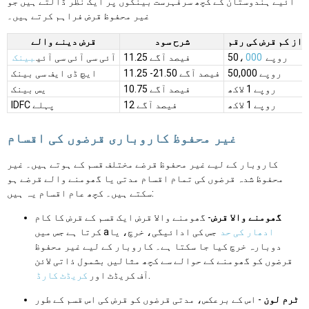
آئیے ہندوستان کے کچھ سرفہرست بینکوں پر ایک نظر ڈالتے ہیں جو
غیر محفوظ قرض فراہم کرتے ہیں۔
 از کم قرض کی رقم
شرح سود
قرض دینے والے
روپے 50،
000
11.25 فیصد آگے
آئی سی آئی سی آئی
بینک
روپے 50,000
11.25 -21.50 فیصد آگے
ایچ ڈی ایف سی بینک
روپے 1 لاکھ
10.75 فیصد آگے
یس بینک
روپے 1 لاکھ
12 فیصد آگے
IDFC پہلے
غیر محفوظ کاروباری قرضوں کی اقسام
کاروبار کے لیے غیر محفوظ قرضے مختلف قسم کے ہوتے ہیں۔ غیر
محفوظ شدہ قرضوں کی تمام اقسام مدتی یا گھومنے والے قرضے ہو
سکتے ہیں۔ کچھ عام اقسام یہ ہیں:
گھومنے والا قرض
- گھومنے والا قرض ایک قسم کے قرض کا کام
ادھار کی حد
جس کی ادائیگی، خرچ، یا
کرتا ہے جس میں a
دوبارہ خرچ کیا جا سکتا ہے۔ کاروبار کے لیے غیر محفوظ
قرضوں کو گھومنے کے حوالے سے کچھ مثالیں بشمول ذاتی لائن
.
آف کریڈٹ اور
کریڈٹ کارڈ
ٹرم لون
- اس کے برعکس، مدتی قرضوں کو قرض کی اس قسم کے طور