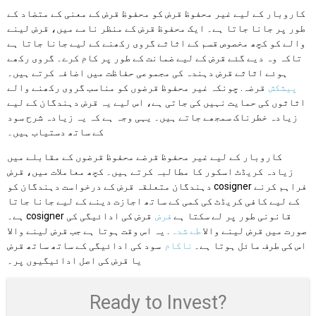
کاروبار کے لیے غیر محفوظ قرض کو محفوظ قرض کے معنی کے متضاد کے
طور پر جانا جاتا ہے۔ ایک محفوظ قرض کے منظر نامے میں، قرض لینے
والے کو کچھ مخصوص قسم کے اثاثے گروی رکھنے کے لیے جانا جاتا ہے
تاکہ وہ دیے گئے قرض کے لیے ضمانت کے طور پر کام کرے۔ گروی رکھے
ہوئے اثاثے قرض دہندہ کی مجموعی حفاظت میں اضافہ کرتے ہیں۔
پیشکش
قرضہ. چونکہ غیر محفوظ قرضوں کو مناسب گروی رکھنے والے
اثاثوں کی حمایت نہیں کی جاتی ہے، اس لیے یہ قرض دہندگان کے لیے
زیادہ خطرناک سمجھے جاتے ہیں۔ یہی وجہ ہے کہ یہ زیادہ شرح سود
کے ساتھ دستیاب ہیں۔
کاروبار کے لیے غیر محفوظ قرضے محفوظ قرضوں کے مقابلے میں
زیادہ کریڈٹ اسکور کا مطالبہ کرتے ہیں۔ کچھ معاملات میں، قرض
دہندگان متعلقہ قرض کے درخواست دہندگان کو cosigner فراہم کرنے
کے لیے کافی کریڈٹ کی کمی کے ساتھ اجازت دینے کے لیے جانا جاتا
ہے۔ cosigner قانونی طور پر لے سکتا ہے
فرض
قرض کی ادائیگی کی
صورت میں قرض لینے والا
طے شدہ
. یہ اس وقت ہوتا ہے جب قرض لینے والا
اس کی طرف مائل ہوتا ہے۔
ناکام
سود کی ادائیگی کے ساتھ ساتھ قرض
یا قرض کی اصل ادائیگیوں پر۔
Ready to Invest?