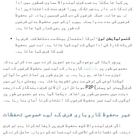
پر کہا جا سکتا ہے جسے قرض لینے والا مساوی قسطوں میں ادا
کرنے کا ذمہ دار ہے جب تک کہ پورا قرض مدت کے اختتام پر ادا
نہ ہو جائے۔ جبکہ قرضوں کی دی گئی قسمیں زیادہ تر محفوظ
قرضوں کی مدد سے وابستہ ہیں، ان کو غیر محفوظ مدتی قرضوں
کے طور پر بھی شمار کیا جاتا ہے۔
کنسولیڈیشن لون
- اس کا استعمال بینک سے دستخط شدہ قرض یا
کریڈٹ کارڈ کی ادائیگی کے لیے کیا جاتا ہے۔ اسے غیر محفوظ
قسم کا قرض کہا جاتا ہے۔
پرچر ڈیٹا کی موجودگی ہے جو تجویز کرنے میں مدد کرتی ہے کہ
مجموعی طور پر
مارکیٹ
کاروبار کے لیے غیر محفوظ قرضوں کے لیے
تیزی سے اضافہ ہو رہا ہے۔ یہ جزوی طور پر تمام نئی مالیاتی
ٹیکنالوجی کی ترقی سے بھی تقویت یافتہ ہے۔ پچھلی دہائی میں
موبائل اور آن لائن قرض دہندگان کے ذریعے P2P (پیئر ٹو پیئر) قرض
دینے میں مجموعی طور پر اضافہ دیکھا گیا ہے، جو مجموعی طور پر
لوگوں کے لیے غیر محفوظ قرضوں کا انتخاب کرنا آسان بنا رہا ہے۔
غیر محفوظ کاروباری قرض کے لیے خصوصی تحفظات
اگر قرض لینے والا کچھ محفوظ قرض پر ڈیفالٹ کرتا ہے، تو قرض
دہندہ کو نقصانات کی تلافی کے لیے ضمانت کو دوبارہ حاصل کرنے کی