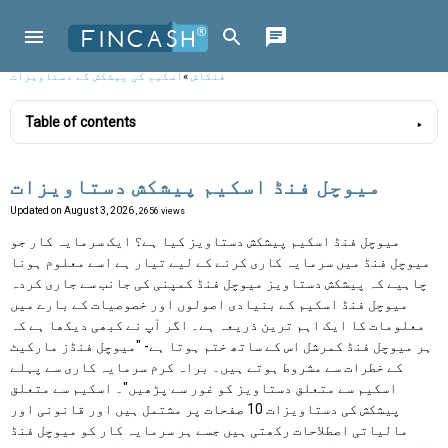
فنکاش
»
اسکیم کی پیشکش کے دستاویزات
Table of contents
میوچل فنڈ اسکیم پیشکش دستاویزات
Updated on
August 3, 2026
, 2656 views
میوچل فنڈ اسکیم پیشکش دستاویز کیا ہے؟ ایک سرمایہ کار جو
میوچل فنڈ میں سرمایہ کاری کرنے کے لیے تیار ہے اسے معلوم ہونا
چاہیے کہ پیشکش دستاویز میوچل فنڈ کمپنی کی جانب سے جاری کردہ
میوچل فنڈ اسکیم کے بنیادی اصولوں اور خصوصیات کے بارے میں
معلومات کا ایک اہم ترین ذریعہ ہے۔ اگر آپ نے کبھی دیکھا ہے کہ
ہر میوچل فنڈ کمرشل اس کے ساتھ ختم ہوتا ہے- "میوچل فنڈز مارکیٹ
کے خطرات سے مشروط ہوتے ہیں۔ براہ کرم سرمایہ کاری سے پہلے
اسکیم سے متعلق دستاویز کو غور سے پڑھیں"۔ اسکیم سے متعلق
پیشکش کی دستاویزات 10 صفحات پر مشتمل ہیں اور قانونی اور
مالیاتی اصطلاحات رکھتی ہیں جسے ہر سرمایہ کار کو میوچل فنڈ