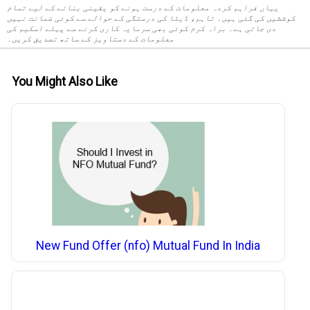
یہاں فراہم کردہ معلومات کے درست ہونے کو یقینی بنانے کے لیے تمام
کوششیں کی گئی ہیں۔ تاہم، ڈیٹا کی درستگی کے حوالے سے کوئی ضمانت نہیں
دی جاتی ہے۔ براہ کرم کوئی بھی سرمایہ کاری کرنے سے پہلے اسکیم کی
معلومات کے دستاویز کے ساتھ تصدیق کریں۔
You Might Also Like
New Fund Offer (nfo) Mutual Fund In India